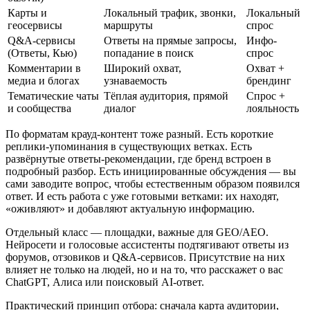
Карты и
Локальный трафик, звонки,
Локальный
геосервисы
маршруты
спрос
Q&A-сервисы
Ответы на прямые запросы,
Инфо-
(Ответы, Кью)
попадание в поиск
спрос
Комментарии в
Широкий охват,
Охват +
медиа и блогах
узнаваемость
брендинг
Тематические чаты
Тёплая аудитория, прямой
Спрос +
и сообщества
диалог
лояльность
По форматам крауд-контент тоже разный. Есть короткие
реплики-упоминания в существующих ветках. Есть
развёрнутые ответы-рекомендации, где бренд встроен в
подробный разбор. Есть инициированные обсуждения — вы
сами заводите вопрос, чтобы естественным образом появился
ответ. И есть работа с уже готовыми ветками: их находят,
«оживляют» и добавляют актуальную информацию.
Отдельный класс — площадки, важные для GEO/AEO.
Нейросети и голосовые ассистенты подтягивают ответы из
форумов, отзовиков и Q&A-сервисов. Присутствие на них
влияет не только на людей, но и на то, что расскажет о вас
ChatGPT, Алиса или поисковый AI-ответ.
Практический принцип отбора: сначала карта аудитории,