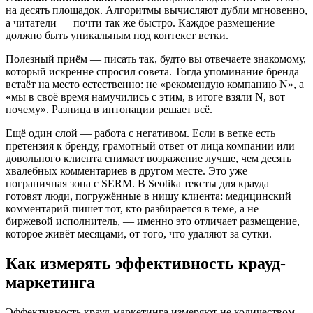
на десять площадок. Алгоритмы вычисляют дубли мгновенно,
а читатели — почти так же быстро. Каждое размещение
должно быть уникальным под контекст ветки.
Полезный приём — писать так, будто вы отвечаете знакомому,
который искренне спросил совета. Тогда упоминание бренда
встаёт на место естественно: не «рекомендую компанию N», а
«мы в своё время намучились с этим, в итоге взяли N, вот
почему». Разница в интонации решает всё.
Ещё один слой — работа с негативом. Если в ветке есть
претензия к бренду, грамотный ответ от лица компании или
довольного клиента снимает возражение лучше, чем десять
хвалебных комментариев в другом месте. Это уже
пограничная зона с SERM. В Seotika тексты для крауда
готовят люди, погружённые в нишу клиента: медицинский
комментарий пишет тот, кто разбирается в теме, а не
биржевой исполнитель, — именно это отличает размещение,
которое живёт месяцами, от того, что удаляют за сутки.
Как измерять эффективность крауд-
маркетинга
Эффективность крауд-маркетинга измеряют не количеством