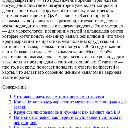
Крауд-маркетинг — это продвижение бренда через живые
обсуждения там, где ваша аудитория уже задаёт вопросы и
делится опытом: на форумах, в отзовиках, тематических
чатах, комментариях и Q&A-сервисах. Вместо прямой
рекламы вы встраиваетесь в разговор, отвечаете по делу и
мягко подводите человека к вашему продукту. Этот материал
— для маркетологов, предпринимателей и владельцев сайтов,
которые хотят понять механику канала без иллюзий: что такое
крауд-маркетинг на практике, чем полезны крауд-ссылки и
нативные отзывы, сколько стоит запуск в 2026 году и как не
слить бюджет на удаляемые комментарии. Мы разберём
стратегию по шагам, покажем диапазоны цен и сроков, дадим
чек-листы и предупредим о типичных ошибках. Отдельно —
про то, как крауд помогает попадать в ответы нейросетей и
карты, что делает его особенно ценным каналом на верхнем
этапе воронки.
Содержание
Что такое крауд-маркетинг простыми словами
Как работает крауд-маркетинг: механика от площадки до
заявки
Крауд-ссылки: зачем они нужны и как влияют на SEO
Нативные отзывы: как через них управляют спросом и
репутацией
Где размещают крауд: типы площадок и форматов