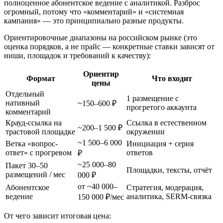
полноценное абонентское ведение с аналитикой. Разброс
огромный, потому что «комментарий» и «системная
кампания» — это принципиально разные продукты.
Ориентировочные диапазоны на российском рынке (это
оценка порядков, а не прайс — конкретные ставки зависят от
ниши, площадок и требований к качеству):
Ориентир
Формат
Что входит
цены
Отдельный
1 размещение с
нативный
~150–600 ₽
прогретого аккаунта
комментарий
Крауд-ссылка на
Ссылка в естественном
~200–1 500 ₽
трастовой площадке
окружении
~1 500–6 000
Ветка «вопрос-
Инициация + серия
ответ» с прогревом
ответов
₽
~25 000–80
Пакет 30–50
Площадки, тексты, отчёт
размещений / мес
000 ₽
от ~40 000–
Абонентское
Стратегия, модерация,
ведение
аналитика, SERM-связка
150 000 ₽/мес
От чего зависит итоговая цена: