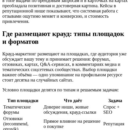
в топе выдачи по брендовым запросам и в карточках на картах
преобладала позитивная и достоверная картина. Кейсы в
репутационной нише показывают, что системная работа с
отзывами ощутимо меняет и конверсию, и стоимость
привлечения.
Где размещают крауд: типы площадок
и форматов
Крауд-маркетинг размещают на площадках, где аудитория уже
обсуждает вашу тему и принимает решения: форумах,
отзовиках, картах, Q&A-сервисах, в комментариях медиа и
тематических соцсетевых сообществах. Выбор площадки
важнее объёма — одно упоминание на профильном ресурсе
стоит десятка на случайных сайтах.
Условно площадки делятся по типам и решаемым задачам:
Тип площадки
Что даёт
Задача
Тематические
Доверие ниши, живые
Спрос +
форумы
обсуждения, крауд-ссылки
SEO
Отзовики
Прямое влияние на решение
(irecommend,
Репутация
о покупке
otzovik)