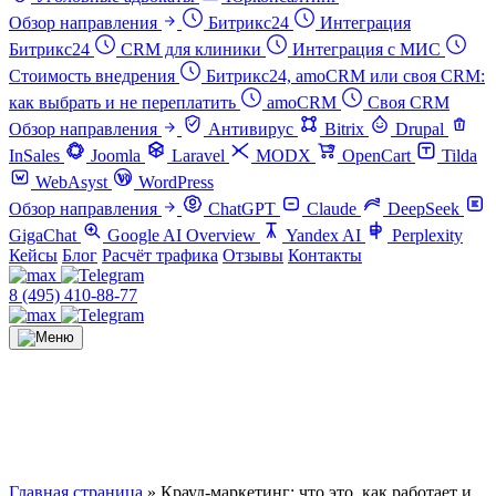
Обзор направления
Битрикс24
Интеграция
Битрикс24
CRM для клиники
Интеграция с МИС
Стоимость внедрения
Битрикс24, amoCRM или своя CRM:
как выбрать и не переплатить
amoCRM
Своя CRM
Обзор направления
Антивирус
Bitrix
Drupal
InSales
Joomla
Laravel
MODX
OpenCart
Tilda
WebAsyst
WordPress
Обзор направления
ChatGPT
Claude
DeepSeek
GigaChat
Google AI Overview
Yandex AI
Perplexity
Кейсы
Блог
Расчёт трафика
Отзывы
Контакты
8 (495) 410-88-77
Главная страница
»
Крауд-маркетинг: что это, как работает и