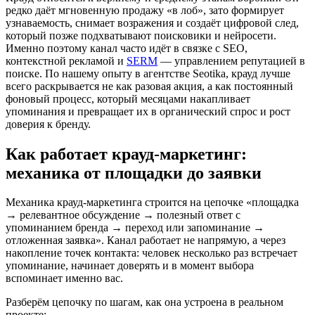
редко даёт мгновенную продажу «в лоб», зато формирует
узнаваемость, снимает возражения и создаёт цифровой след,
который позже подхватывают поисковики и нейросети.
Именно поэтому канал часто идёт в связке с SEO,
контекстной рекламой и
SERM
— управлением репутацией в
поиске. По нашему опыту в агентстве Seotika, крауд лучше
всего раскрывается не как разовая акция, а как постоянный
фоновый процесс, который месяцами накапливает
упоминания и превращает их в органический спрос и рост
доверия к бренду.
Как работает крауд-маркетинг:
механика от площадки до заявки
Механика крауд-маркетинга строится на цепочке «площадка
→ релевантное обсуждение → полезный ответ с
упоминанием бренда → переход или запоминание →
отложенная заявка». Канал работает не напрямую, а через
накопление точек контакта: человек несколько раз встречает
упоминание, начинает доверять и в момент выбора
вспоминает именно вас.
Разберём цепочку по шагам, как она устроена в реальном
проекте: