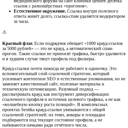
медицинского форума на сайт клиники ценнее десятка
ссылок с разношёрстных «прогонов».
Естественное окружение.
Ссылка внутри полезного
ответа живёт долго, ссылка-спам удаляется модератором
за часы.
⚠️
Красный флаг.
Если подрядчик обещает «1000 крауд-ссылок
за 5000 рублей» — это не крауд, а автоматический спам-
прогон. Такие ссылки не приносят трафика, быстро удаляются
и в худшем случае тянут профиль под фильтры.
Крауд-ссылки почти никогда не работают в одиночку. Это
вспомогательный слой ссылочной стратегии, который
усиливает контентное SEO и естественные упоминания, но не
заменяет качественный сайт, полезные материалы и
техническую оптимизацию. Разумный подход —
рассматривать крауд как инструмент диверсификации
ссылочного профиля и источник целевого трафика, а не как
«волшебную кнопку роста позиций». В комплексных
проектах Seotika крауд-ссылки увязываются с общей
ссылочной стратегией: их темп, анкоры и площадки
подбираются под текущее состояние профиля, а не
набиваются пачками ради отчётного числа.