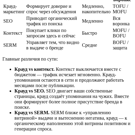
Крауд-
Формирует доверие и
Медленно,
TOFU /
маркетинг
спрос через обсуждения
накопительно
MOFU
Приводит органический
Вся
SEO
Медленно
трафик из поиска
воронка
Покупает клики по
MOFU /
Контекст
Быстро
запросам здесь и сейчас
BOFU
Управляет тем, что видно
BOFU /
SERM
Средне
в выдаче о бренде
защита
Главные различия по сути:
Крауд vs контекст.
Контекст выключается вместе с
бюджетом — трафик исчезает мгновенно. Крауд-
упоминания остаются в сети и продолжают работать
месяцами после публикации.
Крауд vs SEO.
SEO двигает ваши собственные
страницы, крауд создаёт упоминания на чужих. Вместе
они формируют более полное присутствие бренда в
поиске.
Крауд vs SERM.
SERM ближе к «управлению
витриной» выдачи и вытеснению негатива, крауд — к
органическому наполнению этой витрины позитивом и
генерации спроса.