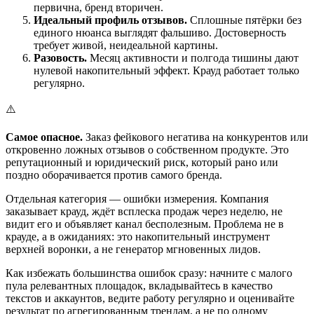
первична, бренд вторичен.
Идеальный профиль отзывов.
Сплошные пятёрки без
единого нюанса выглядят фальшиво. Достоверность
требует живой, неидеальной картины.
Разовость.
Месяц активности и полгода тишины дают
нулевой накопительный эффект. Крауд работает только
регулярно.
⚠️
Самое опасное.
Заказ фейкового негатива на конкурентов или
откровенно ложных отзывов о собственном продукте. Это
репутационный и юридический риск, который рано или
поздно оборачивается против самого бренда.
Отдельная категория — ошибки измерения. Компания
заказывает крауд, ждёт всплеска продаж через неделю, не
видит его и объявляет канал бесполезным. Проблема не в
крауде, а в ожиданиях: это накопительный инструмент
верхней воронки, а не генератор мгновенных лидов.
Как избежать большинства ошибок сразу: начните с малого
пула релевантных площадок, вкладывайтесь в качество
текстов и аккаунтов, ведите работу регулярно и оценивайте
результат по агрегированным трендам, а не по одному