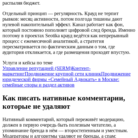
распыляя бюджет.
Отдельный принцип — регулярность. Крауд не терпит
рывков: месяц активности, потом полгода тишины дают
нулевой накопительный эффект. Канал работает как фон,
который постоянно пополняет цифровой след бренда. Именно
поэтому в проектах Seotika крауд ведётся как непрерывный
процесс с ежемесячной аналитикой, а стратегия
пересматривается по фактическим данным о том, где
аудитория откликается, а где размещения проходят впустую.
Услуги и кейсы по теме
Управление репутацией (SERM)
Контент-
маркетинг
Продвижение крупной сети клиник
Продвижение
юридической фирмы «Семейный Адвокатъ» в Москве:
семейные споры и раздел активов
Как писать нативные комментарии,
которые не удаляют
Нативный комментарий, который переживёт модерацию,
должен в первую очередь быть полезным читателю, а
упоминание бренда в нём — второстепенным и уместным.
Модераторы и алгоритмы удаляют не бренды, а спам: