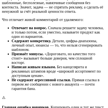
шаблонные, бесполезные, навязчивые сообщения без
контекста. Значит, задача — не спрятать рекламу, а сделать её
ненужной за счёт реальной ценности ответа.
Что отличает живой комментарий от удаляемого:
Отвечает на вопрос.
Сначала решаете задачу человека,
и только потом, если уместно, называете продукт как
один из вариантов.
Содержит конкретику.
Детали, цифры-диапазоны,
личный опыт, нюансы — то, что нельзя сгенерировать
шаблоном.
Признаёт минусы.
«Дороговато, но качество того
стоит» вызывает больше доверия, чем сплошной
восторг.
Написан живым языком.
Без канцелярита и
рекламных штампов вроде «широкий ассортимент по
доступным ценам».
Не содержит агрессивной ссылки.
Прямая ссылка в
первом же сообщении с нового аккаунта — почти
гарантия бана.
⚠️
Главная ошибка новичков.
Копировать один и тот же текст