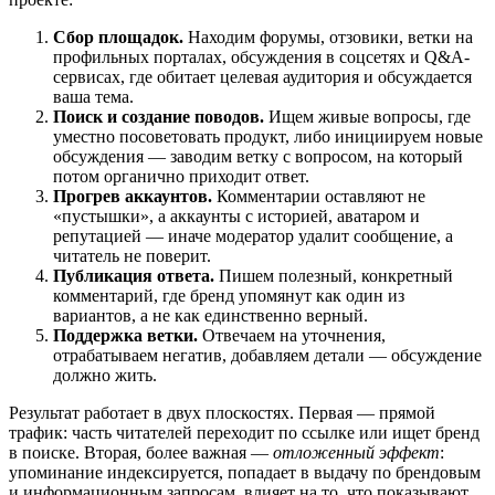
Сбор площадок.
Находим форумы, отзовики, ветки на
профильных порталах, обсуждения в соцсетях и Q&A-
сервисах, где обитает целевая аудитория и обсуждается
ваша тема.
Поиск и создание поводов.
Ищем живые вопросы, где
уместно посоветовать продукт, либо инициируем новые
обсуждения — заводим ветку с вопросом, на который
потом органично приходит ответ.
Прогрев аккаунтов.
Комментарии оставляют не
«пустышки», а аккаунты с историей, аватаром и
репутацией — иначе модератор удалит сообщение, а
читатель не поверит.
Публикация ответа.
Пишем полезный, конкретный
комментарий, где бренд упомянут как один из
вариантов, а не как единственно верный.
Поддержка ветки.
Отвечаем на уточнения,
отрабатываем негатив, добавляем детали — обсуждение
должно жить.
Результат работает в двух плоскостях. Первая — прямой
трафик: часть читателей переходит по ссылке или ищет бренд
в поиске. Вторая, более важная —
отложенный эффект
:
упоминание индексируется, попадает в выдачу по брендовым
и информационным запросам, влияет на то, что показывают