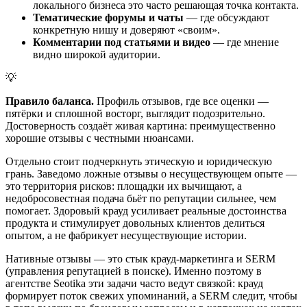
локального бизнеса это часто решающая точка контакта.
Тематические форумы и чаты
— где обсуждают
конкретную нишу и доверяют «своим».
Комментарии под статьями и видео
— где мнение
видно широкой аудитории.
💡
Правило баланса.
Профиль отзывов, где все оценки —
пятёрки и сплошной восторг, выглядит подозрительно.
Достоверность создаёт живая картина: преимущественно
хорошие отзывы с честными нюансами.
Отдельно стоит подчеркнуть этическую и юридическую
грань. Заведомо ложные отзывы о несуществующем опыте —
это территория рисков: площадки их вычищают, а
недобросовестная подача бьёт по репутации сильнее, чем
помогает. Здоровый крауд усиливает реальные достоинства
продукта и стимулирует довольных клиентов делиться
опытом, а не фабрикует несуществующие истории.
Нативные отзывы — это стык крауд-маркетинга и SERM
(управления репутацией в поиске). Именно поэтому в
агентстве Seotika эти задачи часто ведут связкой: крауд
формирует поток свежих упоминаний, а SERM следит, чтобы