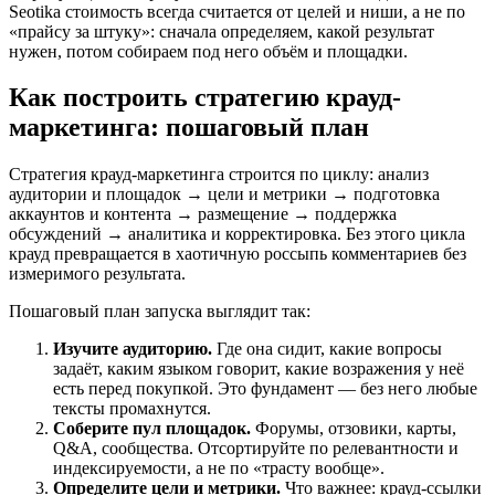
Seotika стоимость всегда считается от целей и ниши, а не по
«прайсу за штуку»: сначала определяем, какой результат
нужен, потом собираем под него объём и площадки.
Как построить стратегию крауд-
маркетинга: пошаговый план
Стратегия крауд-маркетинга строится по циклу: анализ
аудитории и площадок → цели и метрики → подготовка
аккаунтов и контента → размещение → поддержка
обсуждений → аналитика и корректировка. Без этого цикла
крауд превращается в хаотичную россыпь комментариев без
измеримого результата.
Пошаговый план запуска выглядит так:
Изучите аудиторию.
Где она сидит, какие вопросы
задаёт, каким языком говорит, какие возражения у неё
есть перед покупкой. Это фундамент — без него любые
тексты промахнутся.
Соберите пул площадок.
Форумы, отзовики, карты,
Q&A, сообщества. Отсортируйте по релевантности и
индексируемости, а не по «трасту вообще».
Определите цели и метрики.
Что важнее: крауд-ссылки