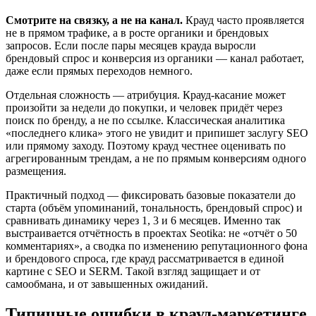
Смотрите на связку, а не на канал.
Крауд часто проявляется
не в прямом трафике, а в росте органики и брендовых
запросов. Если после пары месяцев крауда выросли
брендовый спрос и конверсия из органики — канал работает,
даже если прямых переходов немного.
Отдельная сложность — атрибуция. Крауд-касание может
произойти за недели до покупки, и человек придёт через
поиск по бренду, а не по ссылке. Классическая аналитика
«последнего клика» этого не увидит и припишет заслугу SEO
или прямому заходу. Поэтому крауд честнее оценивать по
агрегированным трендам, а не по прямым конверсиям одного
размещения.
Практичный подход — фиксировать базовые показатели до
старта (объём упоминаний, тональность, брендовый спрос) и
сравнивать динамику через 1, 3 и 6 месяцев. Именно так
выстраивается отчётность в проектах Seotika: не «отчёт о 50
комментариях», а сводка по изменению репутационного фона
и брендового спроса, где крауд рассматривается в единой
картине с SEO и SERM. Такой взгляд защищает и от
самообмана, и от завышенных ожиданий.
Типичные ошибки в крауд-маркетинге