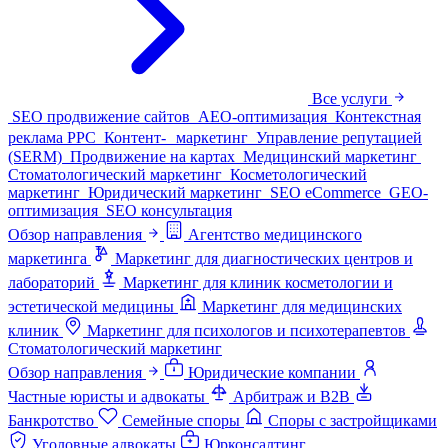
Все услуги
SEO продвижение сайтов
AEO-оптимизация
Контекстная
реклама PPC
Контент- маркетинг
Управление репутацией
(SERM)
Продвижение на картах
Медицинский маркетинг
Стоматологический маркетинг
Косметологический
маркетинг
Юридический маркетинг
SEO eCommerce
GEO-
оптимизация
SEO консультация
Обзор направления
Агентство медицинского
маркетинга
Маркетинг для диагностических центров и
лабораторий
Маркетинг для клиник косметологии и
эстетической медицины
Маркетинг для медицинских
клиник
Маркетинг для психологов и психотерапевтов
Стоматологический маркетинг
Обзор направления
Юридические компании
Частные юристы и адвокаты
Арбитраж и B2B
Банкротство
Семейные споры
Споры с застройщиками
Уголовные адвокаты
Юрконсалтинг