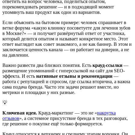
ответить на вопрос человека, поделиться опытом,
порекомендовать решение — и в подходящий момент
упомянуть ваш продукт как один из вариантов.
Если объяснять на бытовом примере: человек спрашивает в
ветке форума «какую клинику посоветуете для лечения зубов
в Москве?» — и получает развёрнутый ответ от участника,
который делится опытом и называет конкретное место. Этот
ответ выглядит как совет знакомого, а не как баннер. В этом и
заключается ценность канала — он работает на доверии, а не
на давлении.
Важно развести два близких понятия. Есть
крауд-ссылки
—
размещение упоминаний с гиперссылкой на сайт для SEO-
эффекта. И есть
нативные отзывы и рекомендации
—
работа с репутацией и спросом, где ссылка вторична, а важна
сама подача бренда. Часто эти задачи решают вместе, но
метрики и площадки у них разные.
💡
Ключевая идея.
Крауд-маркетинг — это не «
накрутка
отзывов
», а системное присутствие бренда в тех разговорах,
где решение о покупке ещё только формируется.
Крауд относится к верхнему и среднему этапам воронки. Он