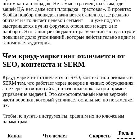
потом карта площадок. Нет смысла размещаться там, где
вашей ЦА нет, даже если площадка «трастовая». В проектах
Seotika подбор площадок начинается с анализа, где реально
обитает и что читает целевой сегмент — и уже под это
выстраивается пул из форумов, отзовиков и карт, а не
наоборот. Это защищает бюджет от размещений «в пустоту» и
повышает долю упоминаний, которые действительно видит и
запоминает аудитория.
Чем крауд-маркетинг отличается от
SEO, контекста и SERM
Крауд-маркетинг отличается от SEO, контекстной рекламы и
SERM тем, что работает через доверие в живых обсуждениях,
а не через позиции сайта, оплаченные показы или прямое
управление выдачей. Это самостоятельный канал верхней
части воронки, который усиливает остальные, но не заменяет
их.
Чтобы не путать инструменты, сравним их по ключевым
параметрам:
Роль в
Канал
Что делает
Скорость
воронке