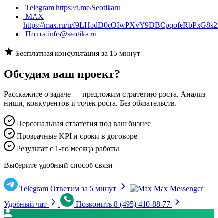
Telegram
https://t.me/Seotikaru
MAX
https://max.ru/u/f9LHodD0cOIwPXvY9DBCpqofeRbPxG8s2
Почта
info@seotika.ru
Бесплатная консультация за 15 минут
Обсудим ваш проект?
Расскажите о задаче — предложим стратегию роста. Анализ
ниши, конкурентов и точек роста. Без обязательств.
Персональная стратегия под ваш бизнес
Прозрачные KPI и сроки в договоре
Результат с 1-го месяца работы
Выберите удобный способ связи
Telegram
Ответим за 5 минут
Max Messenger
Удобный чат
Позвонить
8 (495) 410-88-77