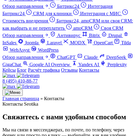
Обзор направления
Битрикс24
Интеграция
Битрикс24
CRM для клиники
Интеграция с МИС
Стоимость внедрения
Битрикс24, amoCRM или своя CRM:
как выбрать и не переплатить
amoCRM
Своя CRM
Обзор направления
Антивирус
Bitrix
Drupal
InSales
Joomla
Laravel
MODX
OpenCart
Tilda
WebAsyst
WordPress
Обзор направления
ChatGPT
Claude
DeepSeek
GigaChat
Google AI Overview
Yandex AI
Perplexity
Кейсы
Блог
Расчёт трафика
Отзывы
Контакты
8 (495) 410-88-77
Главная страница
»
Контакты
Контакты Seotika
Свяжитесь с нами удобным способом
Мы на связи в мессенджерах, по почте, по телефону, через
форму или просто по клику — выбирайте, как вам удобнее.