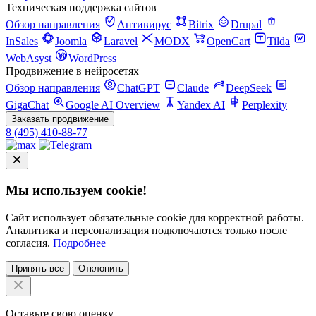
Техническая поддержка сайтов
Обзор направления
Антивирус
Bitrix
Drupal
InSales
Joomla
Laravel
MODX
OpenCart
Tilda
WebAsyst
WordPress
Продвижение в нейросетях
Обзор направления
ChatGPT
Claude
DeepSeek
GigaChat
Google AI Overview
Yandex AI
Perplexity
Заказать продвижение
8 (495) 410-88-77
Мы используем cookie!
Сайт использует обязательные cookie для корректной работы.
Аналитика и персонализация подключаются только после
согласия.
Подробнее
Принять все
Отклонить
Оставьте свою оценку