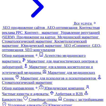
Все услуги
SEO продвижение сайтов
AEO-оптимизация
Контекстная
реклама PPC
Контент- маркетинг
Управление репутацией
(SERM)
Продвижение на картах
Медицинский маркетинг
Стоматологический маркетинг
Косметологический
маркетинг
Юридический маркетинг
SEO eCommerce
GEO-
оптимизация
SEO консультация
Обзор направления
Агентство медицинского
маркетинга
Маркетинг для диагностических центров и
лабораторий
Маркетинг для клиник косметологии и
эстетической медицины
Маркетинг для медицинских
клиник
Маркетинг для психологов и психотерапевтов
Стоматологический маркетинг
Обзор направления
Юридические компании
Частные юристы и адвокаты
Арбитраж и B2B
Банкротство
Семейные споры
Споры с застройщиками
Уголовные адвокаты
Юрконсалтинг