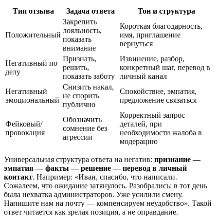
Тип отзыва
Задача ответа
Тон и структура
Закрепить
Короткая благодарность,
лояльность,
Положительный
имя, приглашение
показать
вернуться
внимание
Признать,
Извинение, разбор,
Негативный по
решить,
конкретный шаг, перевод в
делу
показать заботу
личный канал
Снизить накал,
Негативный
Спокойствие, эмпатия,
не спорить
эмоциональный
предложение связаться
публично
Корректный запрос
Обозначить
Фейковый/
деталей, при
сомнение без
провокация
необходимости жалоба в
агрессии
модерацию
Универсальная структура ответа на негатив:
признание —
эмпатия — факты — решение — перевод в личный
контакт
. Например: «Иван, спасибо, что написали.
Сожалеем, что ожидание затянулось. Разобрались: в тот день
была нехватка администраторов. Уже усилили смену.
Напишите нам на почту — компенсируем неудобство». Такой
ответ читается как зрелая позиция, а не оправдание.