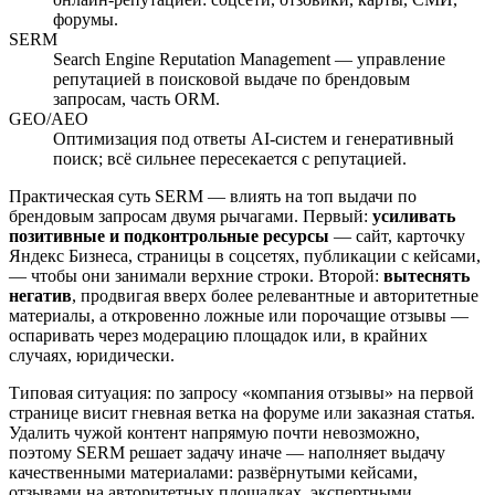
форумы.
SERM
Search Engine Reputation Management — управление
репутацией в поисковой выдаче по брендовым
запросам, часть ORM.
GEO/AEO
Оптимизация под ответы AI-систем и генеративный
поиск; всё сильнее пересекается с репутацией.
Практическая суть SERM — влиять на топ выдачи по
брендовым запросам двумя рычагами. Первый:
усиливать
позитивные и подконтрольные ресурсы
— сайт, карточку
Яндекс Бизнеса, страницы в соцсетях, публикации с кейсами,
— чтобы они занимали верхние строки. Второй:
вытеснять
негатив
, продвигая вверх более релевантные и авторитетные
материалы, а откровенно ложные или порочащие отзывы —
оспаривать через модерацию площадок или, в крайних
случаях, юридически.
Типовая ситуация: по запросу «компания отзывы» на первой
странице висит гневная ветка на форуме или заказная статья.
Удалить чужой контент напрямую почти невозможно,
поэтому SERM решает задачу иначе — наполняет выдачу
качественными материалами: развёрнутыми кейсами,
отзывами на авторитетных площадках, экспертными