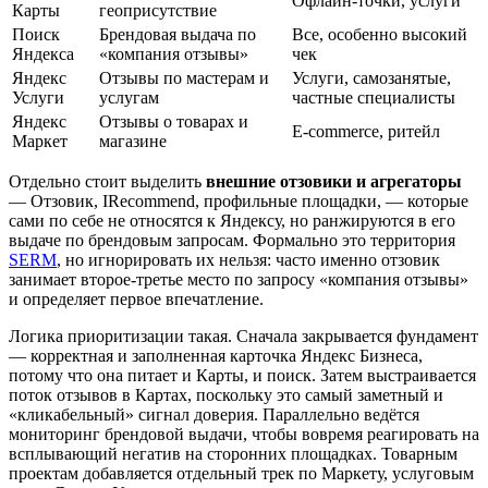
Офлайн-точки, услуги
Карты
геоприсутствие
Поиск
Брендовая выдача по
Все, особенно высокий
Яндекса
«компания отзывы»
чек
Яндекс
Отзывы по мастерам и
Услуги, самозанятые,
Услуги
услугам
частные специалисты
Яндекс
Отзывы о товарах и
E-commerce, ритейл
Маркет
магазине
Отдельно стоит выделить
внешние отзовики и агрегаторы
— Отзовик, IRecommend, профильные площадки, — которые
сами по себе не относятся к Яндексу, но ранжируются в его
выдаче по брендовым запросам. Формально это территория
SERM
, но игнорировать их нельзя: часто именно отзовик
занимает второе-третье место по запросу «компания отзывы»
и определяет первое впечатление.
Логика приоритизации такая. Сначала закрывается фундамент
— корректная и заполненная карточка Яндекс Бизнеса,
потому что она питает и Карты, и поиск. Затем выстраивается
поток отзывов в Картах, поскольку это самый заметный и
«кликабельный» сигнал доверия. Параллельно ведётся
мониторинг брендовой выдачи, чтобы вовремя реагировать на
всплывающий негатив на сторонних площадках. Товарным
проектам добавляется отдельный трек по Маркету, услуговым