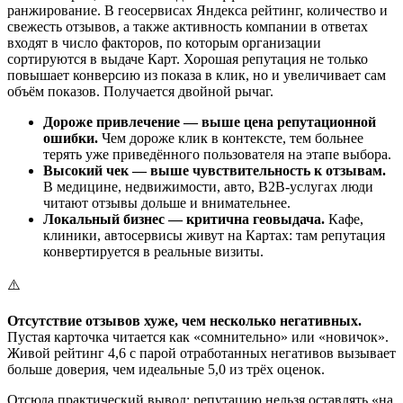
ранжирование. В геосервисах Яндекса рейтинг, количество и
свежесть отзывов, а также активность компании в ответах
входят в число факторов, по которым организации
сортируются в выдаче Карт. Хорошая репутация не только
повышает конверсию из показа в клик, но и увеличивает сам
объём показов. Получается двойной рычаг.
Дороже привлечение — выше цена репутационной
ошибки.
Чем дороже клик в контексте, тем больнее
терять уже приведённого пользователя на этапе выбора.
Высокий чек — выше чувствительность к отзывам.
В медицине, недвижимости, авто, B2B-услугах люди
читают отзывы дольше и внимательнее.
Локальный бизнес — критична геовыдача.
Кафе,
клиники, автосервисы живут на Картах: там репутация
конвертируется в реальные визиты.
⚠️
Отсутствие отзывов хуже, чем несколько негативных.
Пустая карточка читается как «сомнительно» или «новичок».
Живой рейтинг 4,6 с парой отработанных негативов вызывает
больше доверия, чем идеальные 5,0 из трёх оценок.
Отсюда практический вывод: репутацию нельзя оставлять «на