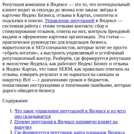
Репутация компании в Яндексе — это то, что потенциальный
клиент видит за секунды до звонка или заказа: звёзды в
карточке Яндекс Бизнеса, отзывы в Картах, сниппеты и
подсказки в поиске.
Управление репутацией
в Яндексе —
системная работа с этими точками контакта: сбор и
стимулирование отзывов, ответы на них, контроль брендовой
выдачи и оформление карточки организации. Эта статья —
практическое руководство для владельцев бизнеса,
маркетологов и SEO-специалистов, которые хотят не просто
«убрать негатив», а выстроить управляемый и устойчивый
репутационный контур. Разберём, где формируется репутация
в экосистеме Яндекса, как работают Яндекс Бизнес и отзывы
в Яндекс Картах, что такое SERM, как правильно отвечать на
отзывы, измерять результат и не нарваться на санкции за
накрутку. Всё — с диапазонами сроков и бюджетов,
пошаговыми инструкциями и типичными ошибками, которые
дорого обходятся бизнесу.
Содержание
Что такое управление репутацией в Яндексе и из чего
оно складывается
Почему репутация в Яндексе напрямую влияет на
выручку
Где формируется репутация: карта площадок Яндекса