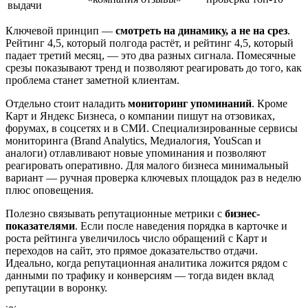
выдачи
Ключевой принцип —
смотреть на динамику, а не на срез
.
Рейтинг 4,5, который полгода растёт, и рейтинг 4,5, который
падает третий месяц, — это два разных сигнала. Помесячные
срезы показывают тренд и позволяют реагировать до того, как
проблема станет заметной клиентам.
Отдельно стоит наладить
мониторинг упоминаний
. Кроме
Карт и Яндекс Бизнеса, о компании пишут на отзовиках,
форумах, в соцсетях и в СМИ. Специализированные сервисы
мониторинга (Brand Analytics, Медиалогия, YouScan и
аналоги) отлавливают новые упоминания и позволяют
реагировать оперативно. Для малого бизнеса минимальный
вариант — ручная проверка ключевых площадок раз в неделю
плюс оповещения.
Полезно связывать репутационные метрики с
бизнес-
показателями
. Если после наведения порядка в карточке и
роста рейтинга увеличилось число обращений с Карт и
переходов на сайт, это прямое доказательство отдачи.
Идеально, когда репутационная аналитика ложится рядом с
данными по трафику и конверсиям — тогда виден вклад
репутации в воронку.