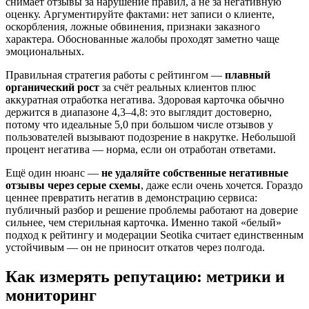
снимает отзывы за нарушение правил, а не за негативную
оценку. Аргументируйте фактами: нет записи о клиенте,
оскорбления, ложные обвинения, признаки заказного
характера. Обоснованные жалобы проходят заметно чаще
эмоциональных.
Правильная стратегия работы с рейтингом —
плавный
органический рост
за счёт реальных клиентов плюс
аккуратная отработка негатива. Здоровая карточка обычно
держится в диапазоне 4,3–4,8: это выглядит достоверно,
потому что идеальные 5,0 при большом числе отзывов у
пользователей вызывают подозрение в накрутке. Небольшой
процент негатива — норма, если он отработан ответами.
Ещё один нюанс —
не удаляйте собственные негативные
отзывы через серые схемы
, даже если очень хочется. Гораздо
ценнее превратить негатив в демонстрацию сервиса:
публичный разбор и решение проблемы работают на доверие
сильнее, чем стерильная карточка. Именно такой «белый»
подход к рейтингу и модерации Seotika считает единственным
устойчивым — он не приносит откатов через полгода.
Как измерять репутацию: метрики и
мониторинг