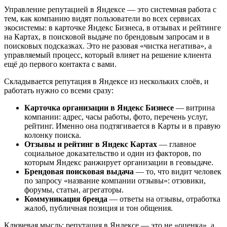
Управление репутацией в Яндексе — это системная работа с
тем, как компанию видят пользователи во всех сервисах
экосистемы: в карточке Яндекс Бизнеса, в отзывах и рейтинге
на Картах, в поисковой выдаче по брендовым запросам и в
поисковых подсказках. Это не разовая «чистка негатива», а
управляемый процесс, который влияет на решение клиента
ещё до первого контакта с вами.
Складывается репутация в Яндексе из нескольких слоёв, и
работать нужно со всеми сразу:
Карточка организации в Яндекс Бизнесе
— витрина
компании: адрес, часы работы, фото, перечень услуг,
рейтинг. Именно она подтягивается в Карты и в правую
колонку поиска.
Отзывы и рейтинг в Яндекс Картах
— главное
социальное доказательство и один из факторов, по
которым Яндекс ранжирует организации в геовыдаче.
Брендовая поисковая выдача
— то, что видит человек
по запросу «название компании отзывы»: отзовики,
форумы, статьи, агрегаторы.
Коммуникация бренда
— ответы на отзывы, отработка
жалоб, публичная позиция и тон общения.
Ключевая мысль: репутация в Яндексе — это не «оценка», а