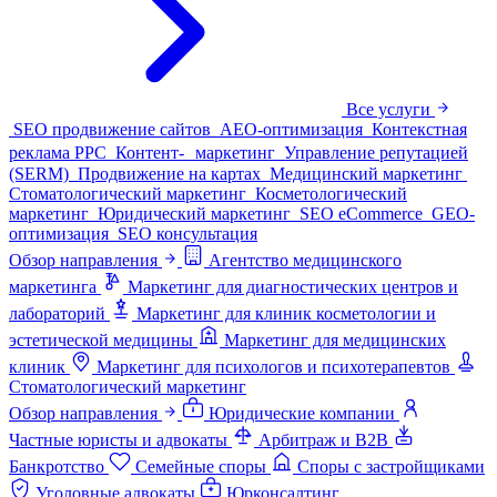
Все услуги
SEO продвижение сайтов
AEO-оптимизация
Контекстная
реклама PPC
Контент- маркетинг
Управление репутацией
(SERM)
Продвижение на картах
Медицинский маркетинг
Стоматологический маркетинг
Косметологический
маркетинг
Юридический маркетинг
SEO eCommerce
GEO-
оптимизация
SEO консультация
Обзор направления
Агентство медицинского
маркетинга
Маркетинг для диагностических центров и
лабораторий
Маркетинг для клиник косметологии и
эстетической медицины
Маркетинг для медицинских
клиник
Маркетинг для психологов и психотерапевтов
Стоматологический маркетинг
Обзор направления
Юридические компании
Частные юристы и адвокаты
Арбитраж и B2B
Банкротство
Семейные споры
Споры с застройщиками
Уголовные адвокаты
Юрконсалтинг