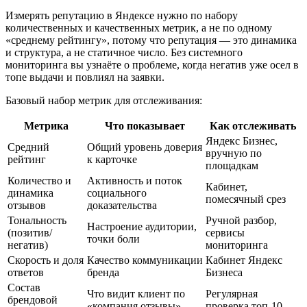
Измерять репутацию в Яндексе нужно по набору
количественных и качественных метрик, а не по одному
«среднему рейтингу», потому что репутация — это динамика
и структура, а не статичное число. Без системного
мониторинга вы узнаёте о проблеме, когда негатив уже осел в
топе выдачи и повлиял на заявки.
Базовый набор метрик для отслеживания:
Метрика
Что показывает
Как отслеживать
Яндекс Бизнес,
Средний
Общий уровень доверия
вручную по
рейтинг
к карточке
площадкам
Количество и
Активность и поток
Кабинет,
динамика
социального
помесячный срез
отзывов
доказательства
Тональность
Ручной разбор,
Настроение аудитории,
(позитив/
сервисы
точки боли
негатив)
мониторинга
Скорость и доля
Качество коммуникации
Кабинет Яндекс
ответов
бренда
Бизнеса
Состав
Что видит клиент по
Регулярная
брендовой
«компания отзывы»
проверка топ-10