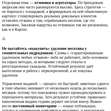
Отдельная тема —
отзовики и агрегаторы
. По брендовым
запросам они часто ранжируются высоко. Здесь стратегия —
не бороться с площадкой, а формировать на ней объективную
картину: стимулировать реальных довольных клиентов
оставлять отзывы и там, отрабатывать негатив, где это
возможно. Заказная накрутка на отзовиках так же рискованна,
как и в Картах.
⚠️
Не пытайтесь «выкупить» удаление негатива у
сомнительных подрядчиков.
Схемы с «гарантированным
удалением любых отзывов» либо не работают, либо основаны
на серых методах, за которыми следуют откаты и
репутационные скандалы. Устойчивый результат даёт
вытеснение и работа с первопричиной, а не покупка
удаления.
Управление выдачей — процесс не быстрый: заметные сдвиги
в топе обычно занимают от нескольких недель до нескольких
месяцев, потому что поисковику нужно проиндексировать и
переоценить материалы. Зато результат устойчив: правильно
наполненная выдача годами держит негатив внизу. Важно
вести
постоянный мониторинг
— новые публикации,
отзывы и упоминания появляются регулярно, и реагировать