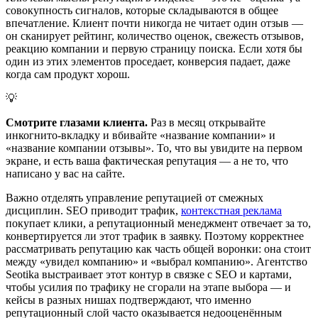
совокупность сигналов, которые складываются в общее
впечатление. Клиент почти никогда не читает один отзыв —
он сканирует рейтинг, количество оценок, свежесть отзывов,
реакцию компании и первую страницу поиска. Если хотя бы
один из этих элементов проседает, конверсия падает, даже
когда сам продукт хорош.
💡
Смотрите глазами клиента.
Раз в месяц открывайте
инкогнито-вкладку и вбивайте «название компании» и
«название компании отзывы». То, что вы увидите на первом
экране, и есть ваша фактическая репутация — а не то, что
написано у вас на сайте.
Важно отделять управление репутацией от смежных
дисциплин. SEO приводит трафик,
контекстная реклама
покупает клики, а репутационный менеджмент отвечает за то,
конвертируется ли этот трафик в заявку. Поэтому корректнее
рассматривать репутацию как часть общей воронки: она стоит
между «увидел компанию» и «выбрал компанию». Агентство
Seotika выстраивает этот контур в связке с SEO и картами,
чтобы усилия по трафику не сгорали на этапе выбора — и
кейсы в разных нишах подтверждают, что именно
репутационный слой часто оказывается недооценённым