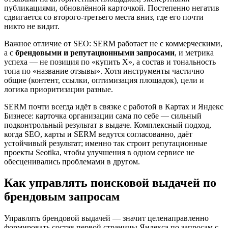
публикациями, обновлённой карточкой. Постепенно негатив
сдвигается со второго-третьего места вниз, где его почти
никто не видит.
Важное отличие от SEO: SERM работает не с коммерческими,
а с
брендовыми и репутационными запросами
, и метрика
успеха — не позиция по «купить X», а состав и тональность
топа по «название отзывы». Хотя инструменты частично
общие (контент, ссылки, оптимизация площадок), цели и
логика приоритизации разные.
SERM почти всегда идёт в связке с работой в Картах и Яндекс
Бизнесе: карточка организации сама по себе — сильный
подконтрольный результат в выдаче. Комплексный подход,
когда SEO, карты и SERM ведутся согласованно, даёт
устойчивый результат; именно так строит репутационные
проекты Seotika, чтобы улучшения в одном сервисе не
обесценивались проблемами в другом.
Как управлять поисковой выдачей по
брендовым запросам
Управлять брендовой выдачей — значит целенаправленно
формировать состав первой страницы Яндекса по запросам с