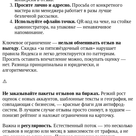
Просите лично и адресно.
Просьба от конкретного
мастера или менеджера работает в разы лучше
безличной рассылки.
Используйте офлайн-точки.
QR-код на чеке, на стойке
администратора, на упаковке — ненавязчивое
напоминание.
Ключевое ограничение —
нельзя обменивать отзыв на
выгоду
. Скидка «за пятизвёздочный отзыв» нарушает
правила Яндекса и легко детектируется по паттернам.
Просить оставить впечатление можно, покупать оценку —
нет. Разница принципиальна и юридически, и
алгоритмически.
⚠️
Не заказывайте пакеты отзывов на биржах.
Резкий рост
оценок с новых аккаунтов, шаблонные тексты и география, не
совпадающая с бизнесом, — красные флаги для антифрод-
систем. В лучшем случае отзывы просто снимут, в худшем —
понизят рейтинг и наложат ограничения на карточку.
Важна и
регулярность
. Естественный поток — это несколько
отзывов в неделю или месяц в зависимости от трафика, а не