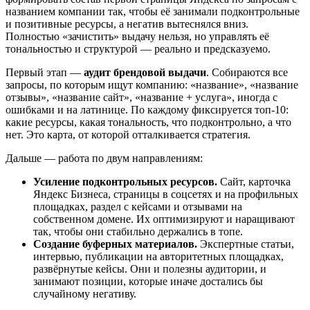
названием компании так, чтобы её занимали подконтрольные
и позитивные ресурсы, а негатив вытеснялся вниз.
Полностью «зачистить» выдачу нельзя, но управлять её
тональностью и структурой — реально и предсказуемо.
Первый этап —
аудит брендовой выдачи
. Собираются все
запросы, по которым ищут компанию: «название», «название
отзывы», «название сайт», «название + услуга», иногда с
ошибками и на латинице. По каждому фиксируется топ-10:
какие ресурсы, какая тональность, что подконтрольно, а что
нет. Это карта, от которой отталкивается стратегия.
Дальше — работа по двум направлениям:
Усиление подконтрольных ресурсов.
Сайт, карточка
Яндекс Бизнеса, страницы в соцсетях и на профильных
площадках, раздел с кейсами и отзывами на
собственном домене. Их оптимизируют и наращивают
так, чтобы они стабильно держались в топе.
Создание буферных материалов.
Экспертные статьи,
интервью, публикации на авторитетных площадках,
развёрнутые кейсы. Они и полезны аудитории, и
занимают позиции, которые иначе достались бы
случайному негативу.