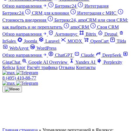
Обзор направления
Битрикс24
Интеграция
Битрикс24
CRM для клиники
Интеграция с МИС
Стоимость внедрения
Битрикс24, amoCRM или своя CRM:
как выбрать и не переплатить
amoCRM
Своя CRM
Обзор направления
Антивирус
Bitrix
Drupal
InSales
Joomla
Laravel
MODX
OpenCart
Tilda
WebAsyst
WordPress
Обзор направления
ChatGPT
Claude
DeepSeek
GigaChat
Google AI Overview
Yandex AI
Perplexity
Кейсы
Блог
Расчёт трафика
Отзывы
Контакты
8 (495) 410-88-77
Главная страница
»
Управление репутацией в Яндексе: