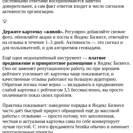
системными ответами воспринимаются заметно
доверительнее, а сам факт ответов входит в число сигналов
активности организации.
💡
Держите карточку «живой».
Регулярно добавляйте свежие
фото, обновляйте акции и посты в Яндекс Бизнесе, отвечайте
на отзывы в течение 1–3 дней. Активность — это сигнал и
для пользователей, и для алгоритмов геовыдачи.
Ещё один недооценённый инструмент —
платное
продвижение и приоритетное размещение
в Яндекс Бизнесе.
Оно не заменяет репутационную работу, но при хорошем
рейтинге усиливает её: карточка чаще показывается, и
качественные отзывы работают на большую аудиторию.
Обратная логика тоже верна — вкладывать в продвижение
слабой карточки с рейтингом 3,5 бессмысленно, вы просто
оплачиваете показ своих проблем.
Практика показывает: наведение порядка в Яндекс Бизнесе
часто даёт быстрый прирост обращений ещё до массовой
работы с отзывами — просто потому, что заполненная,
честная и актуальная карточка сама по себе конвертирует
лучше пустой. С этого фундамента Seotika обычно и начинает
репутационные проекты.