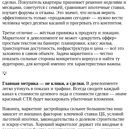
сделки. Покупатель квартиры принимает решение неделями и
месяцами, советуется с семьёй, сравнивает ипотечные ставки,
изучает форумы и отзывы. Это значит, что нельзя мерить
эффективность только «продажами сегодня» — нужно вести
человека через десятки касаний и прогревать его контентом.
Третье отличие — жёсткая привязка к продукту и локации.
Маркетолог в девелопменте не может «докрутить оффер»
простым текстом на баннере: планировки, класс жилья,
транспортная доступность, инфраструктура и цена — всё это
заложено в самом объекте. Задача маркетинга — честно
показать сильные стороны конкретного корпуса и найти ту
аудиторию, для которой именно эти характеристики важны.
💡
Главная метрика — не клики, а сделки.
В девелопменте
легко утонуть в показах и трафике. Всегда сводите каждый
канал к стоимости целевого лида и стоимости сделки — иначе
красивый CTR будет маскировать убыточные вложения.
Наконец, маркетинг застройщика сильнее большинства ниш
зависит от внешних факторов: ключевой ставки ЦБ, условий
льготной ипотеки, законодательства о долевом строительстве
и эскроу-счетах. Хороший маркетолог держит эти вводные в