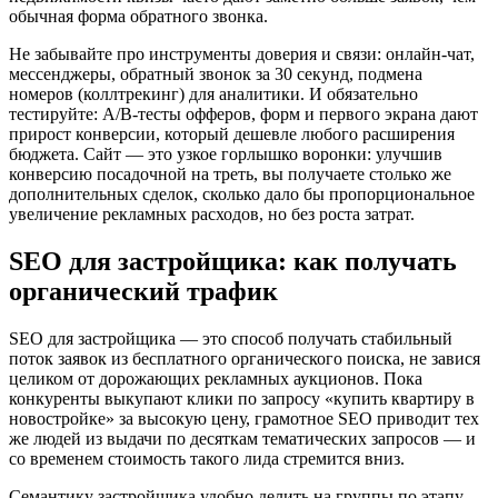
обычная форма обратного звонка.
Не забывайте про инструменты доверия и связи: онлайн-чат,
мессенджеры, обратный звонок за 30 секунд, подмена
номеров (коллтрекинг) для аналитики. И обязательно
тестируйте: A/B-тесты офферов, форм и первого экрана дают
прирост конверсии, который дешевле любого расширения
бюджета. Сайт — это узкое горлышко воронки: улучшив
конверсию посадочной на треть, вы получаете столько же
дополнительных сделок, сколько дало бы пропорциональное
увеличение рекламных расходов, но без роста затрат.
SEO для застройщика: как получать
органический трафик
SEO для застройщика — это способ получать стабильный
поток заявок из бесплатного органического поиска, не завися
целиком от дорожающих рекламных аукционов. Пока
конкуренты выкупают клики по запросу «купить квартиру в
новостройке» за высокую цену, грамотное SEO приводит тех
же людей из выдачи по десяткам тематических запросов — и
со временем стоимость такого лида стремится вниз.
Семантику застройщика удобно делить на группы по этапу