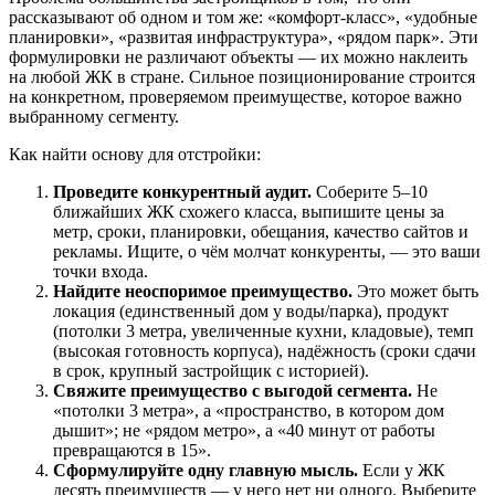
рассказывают об одном и том же: «комфорт-класс», «удобные
планировки», «развитая инфраструктура», «рядом парк». Эти
формулировки не различают объекты — их можно наклеить
на любой ЖК в стране. Сильное позиционирование строится
на конкретном, проверяемом преимуществе, которое важно
выбранному сегменту.
Как найти основу для отстройки:
Проведите конкурентный аудит.
Соберите 5–10
ближайших ЖК схожего класса, выпишите цены за
метр, сроки, планировки, обещания, качество сайтов и
рекламы. Ищите, о чём молчат конкуренты, — это ваши
точки входа.
Найдите неоспоримое преимущество.
Это может быть
локация (единственный дом у воды/парка), продукт
(потолки 3 метра, увеличенные кухни, кладовые), темп
(высокая готовность корпуса), надёжность (сроки сдачи
в срок, крупный застройщик с историей).
Свяжите преимущество с выгодой сегмента.
Не
«потолки 3 метра», а «пространство, в котором дом
дышит»; не «рядом метро», а «40 минут от работы
превращаются в 15».
Сформулируйте одну главную мысль.
Если у ЖК
десять преимуществ — у него нет ни одного. Выберите