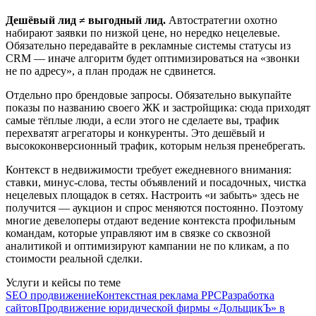
Дешёвый лид ≠ выгодный лид.
Автостратегии охотно
набирают заявки по низкой цене, но нередко нецелевые.
Обязательно передавайте в рекламные системы статусы из
CRM — иначе алгоритм будет оптимизироваться на «звонки
не по адресу», а план продаж не сдвинется.
Отдельно про брендовые запросы. Обязательно выкупайте
показы по названию своего ЖК и застройщика: сюда приходят
самые тёплые люди, а если этого не сделаете вы, трафик
перехватят агрегаторы и конкуренты. Это дешёвый и
высококонверсионный трафик, которым нельзя пренебрегать.
Контекст в недвижимости требует ежедневного внимания:
ставки, минус-слова, тесты объявлений и посадочных, чистка
нецелевых площадок в сетях. Настроить «и забыть» здесь не
получится — аукцион и спрос меняются постоянно. Поэтому
многие девелоперы отдают ведение контекста профильным
командам, которые управляют им в связке со сквозной
аналитикой и оптимизируют кампании не по кликам, а по
стоимости реальной сделки.
Услуги и кейсы по теме
SEO продвижение
Контекстная реклама PPC
Разработка
сайтов
Продвижение юридической фирмы «ДольщикЪ» в