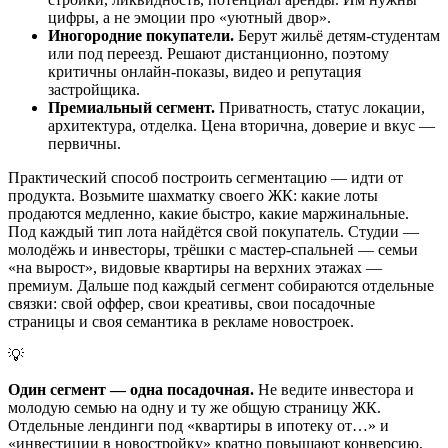
цифры, а не эмоции про «уютный двор».
Иногородние покупатели.
Берут жильё детям-студентам
или под переезд. Решают дистанционно, поэтому
критичны онлайн-показы, видео и репутация
застройщика.
Премиальный сегмент.
Приватность, статус локации,
архитектура, отделка. Цена вторична, доверие и вкус —
первичны.
Практический способ построить сегментацию — идти от
продукта. Возьмите шахматку своего ЖК: какие лоты
продаются медленно, какие быстро, какие маржинальные.
Под каждый тип лота найдётся свой покупатель. Студии —
молодёжь и инвесторы, трёшки с мастер-спальней — семьи
«на вырост», видовые квартиры на верхних этажах —
премиум. Дальше под каждый сегмент собираются отдельные
связки: свой оффер, свои креативы, свои посадочные
страницы и своя семантика в рекламе новостроек.
💡
Один сегмент — одна посадочная.
Не ведите инвестора и
молодую семью на одну и ту же общую страницу ЖК.
Отдельные лендинги под «квартиры в ипотеку от…» и
«инвестиции в новостройку» кратно повышают конверсию,