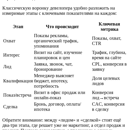
Классическую воронку девелопера удобно разложить на
измеримые этапы с ключевыми показателями на каждом:
Ключевая
Этап
Что происходит
метрика
Показы рекламы,
Показы, охват,
Охват
органический трафик,
CTR
упоминания
Визит на сайт, изучение
Трафик, глубина,
Интерес
планировок и цен
время на сайте
Заявка, звонок, чат,
CPL, конверсия в
Лид
бронирование
заявку
Менеджер выясняет
Доля целевых
Квалификация
бюджет, ипотеку,
лидов
потребность
Визит в офис продаж или
Конверсия
Показ/встреча
онлайн-показ
лид→встреча
Бронь, договор, оплата/
CAC, конверсия
Сделка
ипотека
в сделку
Обратите внимание: между «лидом» и «сделкой» стоят ещё
два-три этапа, где решает уже не маркетинг, а отдел продаж и