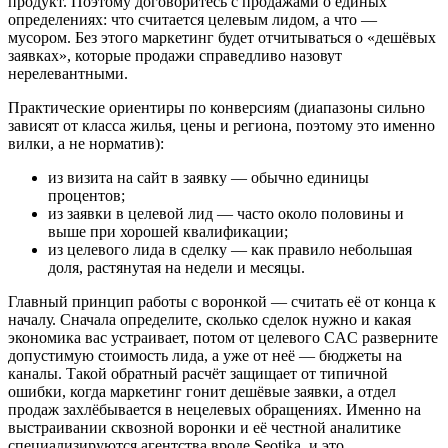
продукт. Поэтому договоритесь с продажами о единых
определениях: что считается целевым лидом, а что —
мусором. Без этого маркетинг будет отчитываться о «дешёвых
заявках», которые продажи справедливо назовут
нерелевантными.
Практические ориентиры по конверсиям (диапазоны сильно
зависят от класса жилья, цены и региона, поэтому это именно
вилки, а не норматив):
из визита на сайт в заявку — обычно единицы
процентов;
из заявки в целевой лид — часто около половины и
выше при хорошей квалификации;
из целевого лида в сделку — как правило небольшая
доля, растянутая на недели и месяцы.
Главный принцип работы с воронкой — считать её от конца к
началу. Сначала определите, сколько сделок нужно и какая
экономика вас устраивает, потом от целевого CAC разверните
допустимую стоимость лида, а уже от неё — бюджеты на
каналы. Такой обратный расчёт защищает от типичной
ошибки, когда маркетинг гонит дешёвые заявки, а отдел
продаж захлёбывается в нецелевых обращениях. Именно на
выстраивании сквозной воронки и её честной аналитике
специализируются агентства вроде Seotika, и это