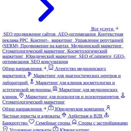
Все услуги
SEO продвижение сайтов
AEO-оптимизация
Контекстная
реклама PPC
Контент- маркетинг
Управление репутацией
(SERM)
Продвижение на картах
Медицинский маркетинг
Стоматологический маркетинг
Косметологический
маркетинг
Юридический маркетинг
SEO eCommerce
GEO-
оптимизация
SEO консультация
Обзор направления
Агентство медицинского
маркетинга
Маркетинг для диагностических центров и
лабораторий
Маркетинг для клиник косметологии и
эстетической медицины
Маркетинг для медицинских
клиник
Маркетинг для психологов и психотерапевтов
Стоматологический маркетинг
Обзор направления
Юридические компании
Частные юристы и адвокаты
Арбитраж и B2B
Банкротство
Семейные споры
Споры с застройщиками
Уголовные адвокаты
Юрконсалтинг