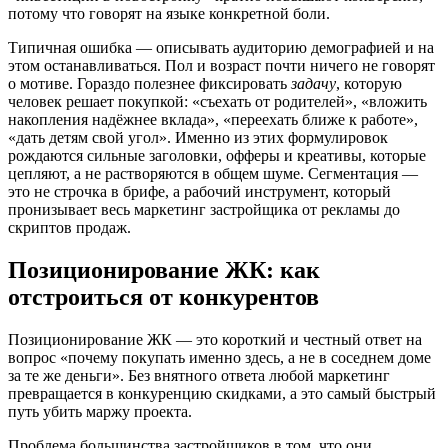
потому что говорят на языке конкретной боли.
Типичная ошибка — описывать аудиторию демографией и на
этом останавливаться. Пол и возраст почти ничего не говорят
о мотиве. Гораздо полезнее фиксировать
задачу
, которую
человек решает покупкой: «съехать от родителей», «вложить
накопления надёжнее вклада», «переехать ближе к работе»,
«дать детям свой угол». Именно из этих формулировок
рождаются сильные заголовки, офферы и креативы, которые
цепляют, а не растворяются в общем шуме. Сегментация —
это не строчка в брифе, а рабочий инструмент, который
пронизывает весь маркетинг застройщика от рекламы до
скриптов продаж.
Позиционирование ЖК: как
отстроиться от конкурентов
Позиционирование ЖК — это короткий и честный ответ на
вопрос «почему покупать именно здесь, а не в соседнем доме
за те же деньги». Без внятного ответа любой маркетинг
превращается в конкуренцию скидками, а это самый быстрый
путь убить маржу проекта.
Проблема большинства застройщиков в том, что они