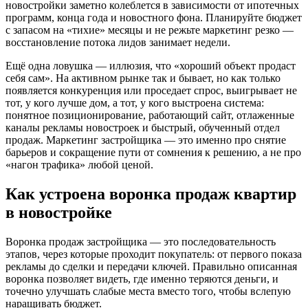
новостройки заметно колеблется в зависимости от ипотечных
программ, конца года и новостного фона. Планируйте бюджет
с запасом на «тихие» месяцы и не режьте маркетинг резко —
восстановление потока лидов занимает недели.
Ещё одна ловушка — иллюзия, что «хороший объект продаст
себя сам». На активном рынке так и бывает, но как только
появляется конкуренция или проседает спрос, выигрывает не
тот, у кого лучше дом, а тот, у кого выстроена система:
понятное позиционирование, работающий сайт, отлаженные
каналы рекламы новостроек и быстрый, обученный отдел
продаж. Маркетинг застройщика — это именно про снятие
барьеров и сокращение пути от сомнения к решению, а не про
«нагон трафика» любой ценой.
Как устроена воронка продаж квартир
в новостройке
Воронка продаж застройщика — это последовательность
этапов, через которые проходит покупатель: от первого показа
рекламы до сделки и передачи ключей. Правильно описанная
воронка позволяет видеть, где именно теряются деньги, и
точечно улучшать слабые места вместо того, чтобы вслепую
наращивать бюджет.