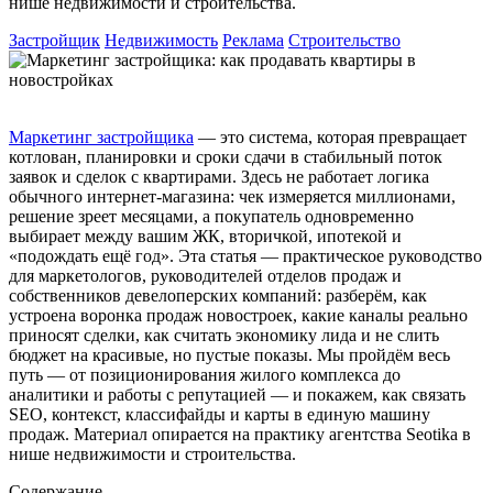
нише недвижимости и строительства.
Застройщик
Недвижимость
Реклама
Строительство
Маркетинг застройщика
— это система, которая превращает
котлован, планировки и сроки сдачи в стабильный поток
заявок и сделок с квартирами. Здесь не работает логика
обычного интернет-магазина: чек измеряется миллионами,
решение зреет месяцами, а покупатель одновременно
выбирает между вашим ЖК, вторичкой, ипотекой и
«подождать ещё год». Эта статья — практическое руководство
для маркетологов, руководителей отделов продаж и
собственников девелоперских компаний: разберём, как
устроена воронка продаж новостроек, какие каналы реально
приносят сделки, как считать экономику лида и не слить
бюджет на красивые, но пустые показы. Мы пройдём весь
путь — от позиционирования жилого комплекса до
аналитики и работы с репутацией — и покажем, как связать
SEO, контекст, классифайды и карты в единую машину
продаж. Материал опирается на практику агентства Seotika в
нише недвижимости и строительства.
Содержание