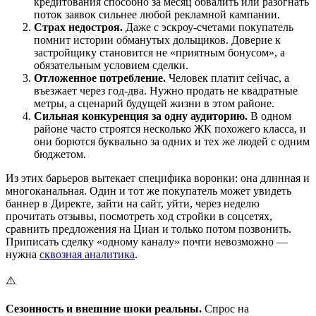
кредитования способно за месяц обвалить или разогнать
поток заявок сильнее любой рекламной кампании.
Страх недостроя.
Даже с эскроу-счетами покупатель
помнит истории обманутых дольщиков. Доверие к
застройщику становится не «приятным бонусом», а
обязательным условием сделки.
Отложенное потребление.
Человек платит сейчас, а
въезжает через год-два. Нужно продать не квадратные
метры, а сценарий будущей жизни в этом районе.
Сильная конкуренция за одну аудиторию.
В одном
районе часто строятся несколько ЖК похожего класса, и
они борются буквально за одних и тех же людей с одним
бюджетом.
Из этих барьеров вытекает специфика воронки: она длинная и
многоканальная. Один и тот же покупатель может увидеть
баннер в Директе, зайти на сайт, уйти, через неделю
прочитать отзывы, посмотреть ход стройки в соцсетях,
сравнить предложения на Циан и только потом позвонить.
Приписать сделку «одному каналу» почти невозможно —
нужна
сквозная аналитика
.
⚠️
Сезонность и внешние шоки реальны.
Спрос на