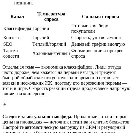
позиции.
Температура
Канал
Сильная сторона
спроса
Готовые к выбору
Классифайды
Горячий
покупатели
Контекст
Горячий
Скорость, управляемость
SEO
Тёплый/горячий
Дешёвый трафик вдолгую
Таргет/
Формирование и прогрев
Холодный/тёплый
соцсети
спроса
Отдельная тема — экономика классифайдов. Лиды оттуда
часто дороже, чем кажется на первый взгляд, и требуют
быстрой обработки: покупатель одновременно оставляет
заявки в нескольких ЖК, поэтому кто перезвонил первым —
тот и в игре. Скорость реакции отдела продаж здесь напрямую
влияет на конверсию.
⚠️
Следите за актуальностью фида.
Проданные лоты и старые
цены на площадках — источник негатива и слитых бюджетов.
Настройте автоматическую выгрузку из CRM и регулярный
контроль, иначе будете платить за звонки по квартирам,