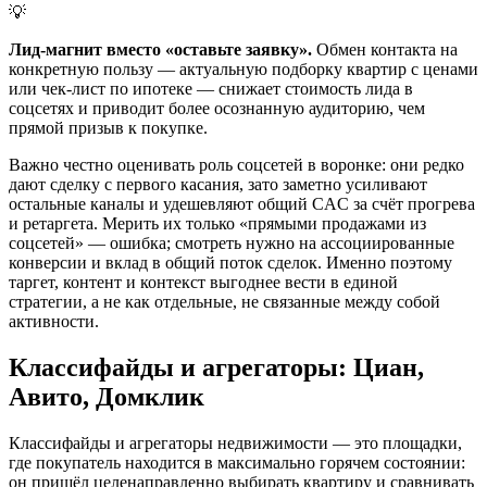
💡
Лид-магнит вместо «оставьте заявку».
Обмен контакта на
конкретную пользу — актуальную подборку квартир с ценами
или чек-лист по ипотеке — снижает стоимость лида в
соцсетях и приводит более осознанную аудиторию, чем
прямой призыв к покупке.
Важно честно оценивать роль соцсетей в воронке: они редко
дают сделку с первого касания, зато заметно усиливают
остальные каналы и удешевляют общий CAC за счёт прогрева
и ретаргета. Мерить их только «прямыми продажами из
соцсетей» — ошибка; смотреть нужно на ассоциированные
конверсии и вклад в общий поток сделок. Именно поэтому
таргет, контент и контекст выгоднее вести в единой
стратегии, а не как отдельные, не связанные между собой
активности.
Классифайды и агрегаторы: Циан,
Авито, Домклик
Классифайды и агрегаторы недвижимости — это площадки,
где покупатель находится в максимально горячем состоянии:
он пришёл целенаправленно выбирать квартиру и сравнивать