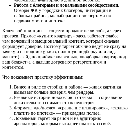
Работа с блогерами и локальными сообществами.
Обзоры ЖК у городских блогеров, интеграции в
пабликах района, коллаборации с экспертами по
недвижимости и ипотеке.
Ключевой принцип — соцсети продают не «в лоб», а через
прогрев. Прямое «купите квартиру» здесь работает слабее,
чем полезный и эмоциональный контент, который сначала
формирует доверие. Поэтому таргет обычно ведут не сразу на
заявку, а на подписку, квиз, полезную подборку или лид-
магнит («гайд по приёмке квартиры», «подборка квартир под
ваш бюджет»), а дальше догревают ретаргетингом и
контентом.
Что показывает практику эффективным:
Видео и рилс со стройки и района — живая картинка
вызывает больше доверия, чем рендеры.
Реальные истории новосёлов и отзывы — социальное
доказательство снимает страх недостроя.
Форматы «до/после», «сравнение планировок», «сколько
платить по ипотеке» — прикладная польза.
Локальный таргет на район и на аудиторию
арендаторов, которым выгоднее платить за своё.