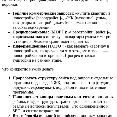
воронки:
Горячие коммерческие запросы:
«купить квартиру в
новостройке [город/район]», «ЖК [название] цены»,
«квартиры от застройщика». Максимальная конверсия,
высокая конкуренция.
Средневоронковые (MOFU):
«новостройки [район]»,
«однокомнатная в ипотеку», «квартиры рядом с метро
[станция]». Человек сравнивает варианты.
Информационные (TOFU):
«как выбрать квартиру в
новостройке», «эскроу-счета что это», «что лучше —
новостройка или вторичка». Прогрев и захват
аудитории на раннем этапе.
Что конкретно нужно делать:
Проработать структуру сайта
под запросы: отдельные
страницы под каждый ЖК, под типы квартир (студии,
однушки, евродвушки), под район и под ипотечные
программы.
Наполнить страницы полезным контентом:
описания
района, инфраструктуры, транспорта, школ; ответы на
реальные вопросы покупателей. Это одновременно и
SEO, и снятие возражений.
Вести блог/базу знаний
по информационным запросам: