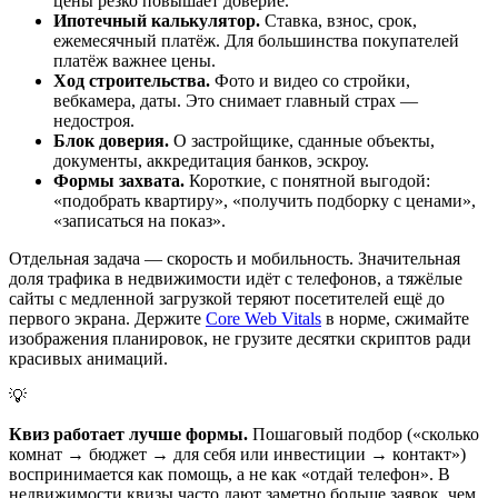
цены резко повышает доверие.
Ипотечный калькулятор.
Ставка, взнос, срок,
ежемесячный платёж. Для большинства покупателей
платёж важнее цены.
Ход строительства.
Фото и видео со стройки,
вебкамера, даты. Это снимает главный страх —
недостроя.
Блок доверия.
О застройщике, сданные объекты,
документы, аккредитация банков, эскроу.
Формы захвата.
Короткие, с понятной выгодой:
«подобрать квартиру», «получить подборку с ценами»,
«записаться на показ».
Отдельная задача — скорость и мобильность. Значительная
доля трафика в недвижимости идёт с телефонов, а тяжёлые
сайты с медленной загрузкой теряют посетителей ещё до
первого экрана. Держите
Core Web Vitals
в норме, сжимайте
изображения планировок, не грузите десятки скриптов ради
красивых анимаций.
💡
Квиз работает лучше формы.
Пошаговый подбор («сколько
комнат → бюджет → для себя или инвестиции → контакт»)
воспринимается как помощь, а не как «отдай телефон». В
недвижимости квизы часто дают заметно больше заявок, чем