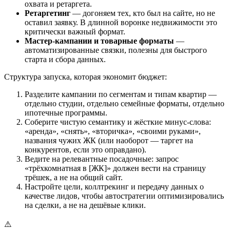
охвата и ретаргета.
Ретаргетинг
— догоняем тех, кто был на сайте, но не
оставил заявку. В длинной воронке недвижимости это
критически важный формат.
Мастер-кампании и товарные форматы
—
автоматизированные связки, полезны для быстрого
старта и сбора данных.
Структура запуска, которая экономит бюджет:
Разделите кампании по сегментам и типам квартир —
отдельно студии, отдельно семейные форматы, отдельно
ипотечные программы.
Соберите чистую семантику и жёсткие минус-слова:
«аренда», «снять», «вторичка», «своими руками»,
названия чужих ЖК (или наоборот — таргет на
конкурентов, если это оправдано).
Ведите на релевантные посадочные: запрос
«трёхкомнатная в [ЖК]» должен вести на страницу
трёшек, а не на общий сайт.
Настройте цели, коллтрекинг и передачу данных о
качестве лидов, чтобы автостратегии оптимизировались
на сделки, а не на дешёвые клики.
⚠️