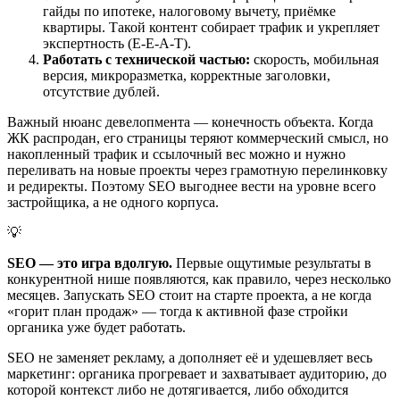
гайды по ипотеке, налоговому вычету, приёмке
квартиры. Такой контент собирает трафик и укрепляет
экспертность (E-E-A-T).
Работать с технической частью:
скорость, мобильная
версия, микроразметка, корректные заголовки,
отсутствие дублей.
Важный нюанс девелопмента — конечность объекта. Когда
ЖК распродан, его страницы теряют коммерческий смысл, но
накопленный трафик и ссылочный вес можно и нужно
переливать на новые проекты через грамотную перелинковку
и редиректы. Поэтому SEO выгоднее вести на уровне всего
застройщика, а не одного корпуса.
💡
SEO — это игра вдолгую.
Первые ощутимые результаты в
конкурентной нише появляются, как правило, через несколько
месяцев. Запускать SEO стоит на старте проекта, а не когда
«горит план продаж» — тогда к активной фазе стройки
органика уже будет работать.
SEO не заменяет рекламу, а дополняет её и удешевляет весь
маркетинг: органика прогревает и захватывает аудиторию, до
которой контекст либо не дотягивается, либо обходится