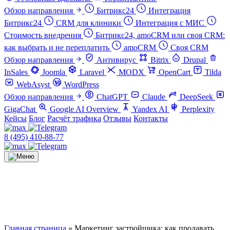
Обзор направления
Битрикс24
Интеграция
Битрикс24
CRM для клиники
Интеграция с МИС
Стоимость внедрения
Битрикс24, amoCRM или своя CRM:
как выбрать и не переплатить
amoCRM
Своя CRM
Обзор направления
Антивирус
Bitrix
Drupal
InSales
Joomla
Laravel
MODX
OpenCart
Tilda
WebAsyst
WordPress
Обзор направления
ChatGPT
Claude
DeepSeek
GigaChat
Google AI Overview
Yandex AI
Perplexity
Кейсы
Блог
Расчёт трафика
Отзывы
Контакты
8 (495) 410-88-77
Главная страница
»
Маркетинг застройщика: как продавать