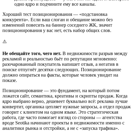
одно ядро и подчините ему все каналы.
Хороший тест позиционирования — «подстановка
конкурента». Если ваш слоган и обещание можно без
изменений повесить на баннер соседнего ЖК, значит
позиционирования у вас нет, есть набор общих слов.
⚠️
Не обещайте того, чего нет.
В недвижимости разрыв между
рекламой и реальностью бьёт по репутации мгновенно:
разочарованный покупатель напишет отзыв, а негатив в
поиске отпугнёт десятки следующих. Позиционирование
должно опираться на факты, которые человек увидит на
показе.
Позиционирование — это фундамент, на который потом
ложатся сайт, семантика, креативы и скрипты продаж. Когда
ядро выбрано верно, дешевеет буквально всё: реклама лучше
конвертит, органика цепляет нужные запросы, а отдел продаж
говорит с клиентом на одном языке. Это стратегическая
работа, где часто помогает взгляд со стороны — агентства
вроде Seotika начинают проекты в недвижимости именно с
аналитики рынка и отстройки, а не с «запуска трафика».