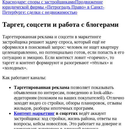
Краснодаре: споры с застройщиками
Продвижение
юридической фирмы «Петроградъ Право» в Санкт-
Петербурге: сделки с недвижимостью
Таргет, соцсети и работа с блогерами
Таргетированная реклама и соцсети в маркетинге
застройщика решают задачу спроса, который ещё не
оформился в поисковый запрос: человек не ищет квартиру
целенаправленно, но потенциально готов, если попасть в его
ситуацию и эмоцию. Если контекст ловит «горячих», то
таргет и контент формируют и разогревают «тёплых» и
«холодных».
Как работают каналы:
Таргетированная реклама
позволяет показывать
объявления по интересам, поведению и look-alike-
аудиториям (похожим на ваших покупателей). Отлично
заходят видео со стройки, обзоры планировок, отзывы
жильцов, разборы ипотечных программ.
Контент-маркетинг
в соцсетях
ведёт аккаунт
застройщика: ход стройки, жизнь района, ответы на
вопросы, кейсы новосёлов. Это работает на доверие и
удерживает аудиторию в длинной воронке.