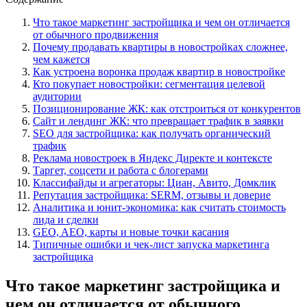
Что такое маркетинг застройщика и чем он отличается
от обычного продвижения
Почему продавать квартиры в новостройках сложнее,
чем кажется
Как устроена воронка продаж квартир в новостройке
Кто покупает новостройки: сегментация целевой
аудитории
Позиционирование ЖК: как отстроиться от конкурентов
Сайт и лендинг ЖК: что превращает трафик в заявки
SEO для застройщика: как получать органический
трафик
Реклама новостроек в Яндекс Директе и контексте
Таргет, соцсети и работа с блогерами
Классифайды и агрегаторы: Циан, Авито, Домклик
Репутация застройщика: SERM, отзывы и доверие
Аналитика и юнит-экономика: как считать стоимость
лида и сделки
GEO, AEO, карты и новые точки касания
Типичные ошибки и чек-лист запуска маркетинга
застройщика
Что такое маркетинг застройщика и
чем он отличается от обычного