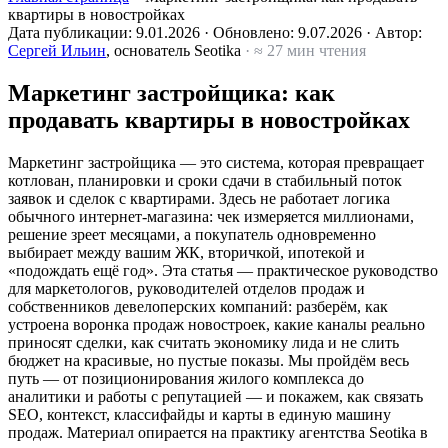
квартиры в новостройках
Дата публикации:
9.01.2026
·
Обновлено:
9.07.2026
·
Автор:
Сергей Ильин
, основатель Seotika
· ≈ 27 мин чтения
Маркетинг застройщика: как
продавать квартиры в новостройках
Маркетинг застройщика — это система, которая превращает
котлован, планировки и сроки сдачи в стабильный поток
заявок и сделок с квартирами. Здесь не работает логика
обычного интернет-магазина: чек измеряется миллионами,
решение зреет месяцами, а покупатель одновременно
выбирает между вашим ЖК, вторичкой, ипотекой и
«подождать ещё год». Эта статья — практическое руководство
для маркетологов, руководителей отделов продаж и
собственников девелоперских компаний: разберём, как
устроена воронка продаж новостроек, какие каналы реально
приносят сделки, как считать экономику лида и не слить
бюджет на красивые, но пустые показы. Мы пройдём весь
путь — от позиционирования жилого комплекса до
аналитики и работы с репутацией — и покажем, как связать
SEO, контекст, классифайды и карты в единую машину
продаж. Материал опирается на практику агентства Seotika в