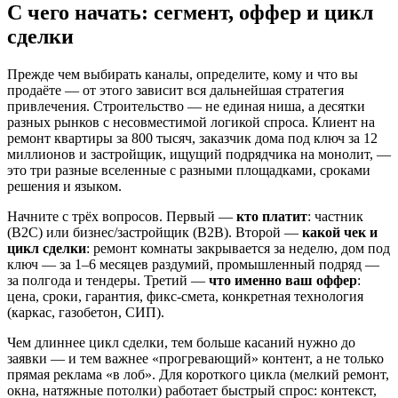
С чего начать: сегмент, оффер и цикл
сделки
Прежде чем выбирать каналы, определите, кому и что вы
продаёте — от этого зависит вся дальнейшая стратегия
привлечения. Строительство — не единая ниша, а десятки
разных рынков с несовместимой логикой спроса. Клиент на
ремонт квартиры за 800 тысяч, заказчик дома под ключ за 12
миллионов и застройщик, ищущий подрядчика на монолит, —
это три разные вселенные с разными площадками, сроками
решения и языком.
Начните с трёх вопросов. Первый —
кто платит
: частник
(B2C) или бизнес/застройщик (B2B). Второй —
какой чек и
цикл сделки
: ремонт комнаты закрывается за неделю, дом под
ключ — за 1–6 месяцев раздумий, промышленный подряд —
за полгода и тендеры. Третий —
что именно ваш оффер
:
цена, сроки, гарантия, фикс-смета, конкретная технология
(каркас, газобетон, СИП).
Чем длиннее цикл сделки, тем больше касаний нужно до
заявки — и тем важнее «прогревающий» контент, а не только
прямая реклама «в лоб». Для короткого цикла (мелкий ремонт,
окна, натяжные потолки) работает быстрый спрос: контекст,