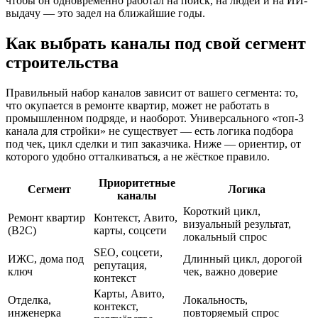
чтобы он одновременно работал на поиск, на людей и на ИИ-
выдачу — это задел на ближайшие годы.
Как выбрать каналы под свой сегмент
строительства
Правильный набор каналов зависит от вашего сегмента: то,
что окупается в ремонте квартир, может не работать в
промышленном подряде, и наоборот. Универсального «топ-3
канала для стройки» не существует — есть логика подбора
под чек, цикл сделки и тип заказчика. Ниже — ориентир, от
которого удобно отталкиваться, а не жёсткое правило.
Приоритетные
Сегмент
Логика
каналы
Короткий цикл,
Ремонт квартир
Контекст, Авито,
визуальный результат,
(B2C)
карты, соцсети
локальный спрос
SEO, соцсети,
ИЖС, дома под
Длинный цикл, дорогой
репутация,
ключ
чек, важно доверие
контекст
Карты, Авито,
Отделка,
Локальность,
контекст,
инженерка
повторяемый спрос