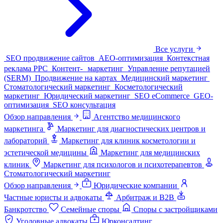
Все услуги
SEO продвижение сайтов
AEO-оптимизация
Контекстная
реклама PPC
Контент- маркетинг
Управление репутацией
(SERM)
Продвижение на картах
Медицинский маркетинг
Стоматологический маркетинг
Косметологический
маркетинг
Юридический маркетинг
SEO eCommerce
GEO-
оптимизация
SEO консультация
Обзор направления
Агентство медицинского
маркетинга
Маркетинг для диагностических центров и
лабораторий
Маркетинг для клиник косметологии и
эстетической медицины
Маркетинг для медицинских
клиник
Маркетинг для психологов и психотерапевтов
Стоматологический маркетинг
Обзор направления
Юридические компании
Частные юристы и адвокаты
Арбитраж и B2B
Банкротство
Семейные споры
Споры с застройщиками
Уголовные адвокаты
Юрконсалтинг