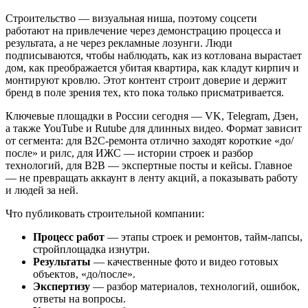
Строительство — визуальная ниша, поэтому соцсети
работают на привлечение через демонстрацию процесса и
результата, а не через рекламные лозунги. Люди
подписываются, чтобы наблюдать, как из котлована вырастает
дом, как преображается убитая квартира, как кладут кирпич и
монтируют кровлю. Этот контент строит доверие и держит
бренд в поле зрения тех, кто пока только присматривается.
Ключевые площадки в России сегодня — VK, Telegram, Дзен,
а также YouTube и Rutube для длинных видео. Формат зависит
от сегмента: для B2C-ремонта отлично заходят короткие «до/
после» и рилс, для ИЖС — истории строек и разбор
технологий, для B2B — экспертные посты и кейсы. Главное
— не превращать аккаунт в ленту акций, а показывать работу
и людей за ней.
Что публиковать строительной компании:
Процесс работ
— этапы строек и ремонтов, тайм-лапсы,
стройплощадка изнутри.
Результаты
— качественные фото и видео готовых
объектов, «до/после».
Экспертизу
— разбор материалов, технологий, ошибок,
ответы на вопросы.