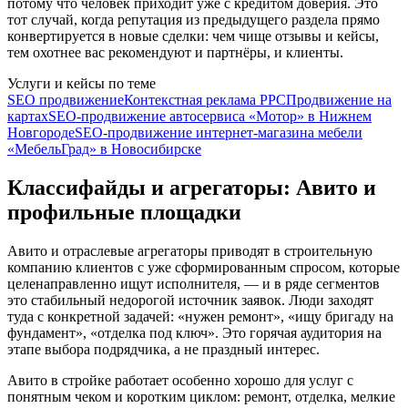
потому что человек приходит уже с кредитом доверия. Это
тот случай, когда репутация из предыдущего раздела прямо
конвертируется в новые сделки: чем чище отзывы и кейсы,
тем охотнее вас рекомендуют и партнёры, и клиенты.
Услуги и кейсы по теме
SEO продвижение
Контекстная реклама PPC
Продвижение на
картах
SEO-продвижение автосервиса «Мотор» в Нижнем
Новгороде
SEO-продвижение интернет-магазина мебели
«МебельГрад» в Новосибирске
Классифайды и агрегаторы: Авито и
профильные площадки
Авито и отраслевые агрегаторы приводят в строительную
компанию клиентов с уже сформированным спросом, которые
целенаправленно ищут исполнителя, — и в ряде сегментов
это стабильный недорогой источник заявок. Люди заходят
туда с конкретной задачей: «нужен ремонт», «ищу бригаду на
фундамент», «отделка под ключ». Это горячая аудитория на
этапе выбора подрядчика, а не праздный интерес.
Авито в стройке работает особенно хорошо для услуг с
понятным чеком и коротким циклом: ремонт, отделка, мелкие