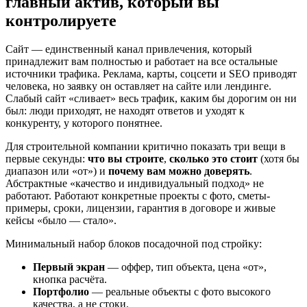
главный актив, который вы
контролируете
Сайт — единственный канал привлечения, который
принадлежит вам полностью и работает на все остальные
источники трафика. Реклама, карты, соцсети и SEO приводят
человека, но заявку он оставляет на сайте или лендинге.
Слабый сайт «сливает» весь трафик, каким бы дорогим он ни
был: люди приходят, не находят ответов и уходят к
конкуренту, у которого понятнее.
Для строительной компании критично показать три вещи в
первые секунды:
что вы строите
,
сколько это стоит
(хотя бы
диапазон или «от») и
почему вам можно доверять
.
Абстрактные «качество и индивидуальный подход» не
работают. Работают конкретные проекты с фото, сметы-
примеры, сроки, лицензии, гарантия в договоре и живые
кейсы «было — стало».
Минимальный набор блоков посадочной под стройку:
Первый экран
— оффер, тип объекта, цена «от»,
кнопка расчёта.
Портфолио
— реальные объекты с фото высокого
качества, а не стоки.