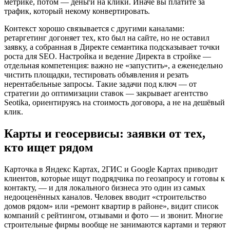
метрике, потом — деньги на клики. Иначе вы платите за
трафик, который некому конвертировать.
Контекст хорошо связывается с другими каналами:
ретаргетинг догоняет тех, кто был на сайте, но не оставил
заявку, а собранная в Директе семантика подсказывает точки
роста для SEO. Настройка и ведение Директа в стройке —
отдельная компетенция: важно не «запустить», а еженедельно
чистить площадки, тестировать объявления и резать
нерентабельные запросы. Такие задачи под ключ — от
стратегии до оптимизации ставок — закрывает агентство
Seotika, ориентируясь на стоимость договора, а не на дешёвый
клик.
Карты и геосервисы: заявки от тех,
кто ищет рядом
Карточка в Яндекс Картах, 2ГИС и Google Картах приводит
клиентов, которые ищут подрядчика по геозапросу и готовы к
контакту, — и для локального бизнеса это один из самых
недооценённых каналов. Человек вводит «строительство
домов рядом» или «ремонт квартир в районе», видит список
компаний с рейтингом, отзывами и фото — и звонит. Многие
строительные фирмы вообще не занимаются картами и теряют