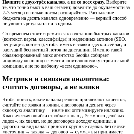
Начните с двух-трёх каналов, а не со всех сразу.
Выберите
те, что точно бьют в ваш сегмент, доведите до окупаемости за
2–3 месяца и только потом расширяйтесь. Распыление
бюджета на десять каналов одновременно — верный способ
не увидеть результата ни в одном.
Со временем стоит стремиться к сочетанию быстрых каналов
(контекст, карты, классифайды) и медленных активов (SEO,
репутация, контент), чтобы иметь и заявки здесь-и-сейчас, и
растущий бесплатный поток на дистанции. Именно такой
сбалансированный микс агентство Seotika собирает
индивидуально под сегмент и юнит-экономику строительной
компании, а не по шаблону «всем одинаково».
Метрики и сквозная аналитика:
считать договоры, а не клики
Чтобы понять, какие каналы реально привлекают клиентов,
считайте не заявки и клики, а договоры и деньги через
сквозную аналитику — иначе вы оптимизируете иллюзию.
Классическая ошибка стройки: канал даёт «много дешёвых
лидов», их хвалят, но до договоров доходят единицы, а
дорогой на вид канал приносит крупные сделки. Без связки
«источник → заявка → договор → сумма» вы принимаете