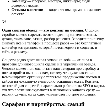
Команду
— прорабы, мастера, инженеры; люди
доверяют людям.
Отзывы клиентов
— видеоотзывы прямо на сданном
объекте.
💡
Один снятый объект — это контент на месяцы.
С одной
стройки можно нарезать десятки единиц контента: этапы,
деталь, тайм-лапс, отзыв, разбор решения. Заведите привычку
снимать всё на телефон в процессе работ — это бесплатный
конвейер материалов, который потом кормит и соцсети, и
сайт, и рекламу.
Соцсети редко дают шквал заявок «в лоб» — их сила в
прогреве длинного цикла сделки и в укреплении бренда.
Человек может полгода читать ваш Telegram про стройку, а
потом прийти именно к вам, потому что «уже как свой».
Комбинируйте органику с таргетом: продвижение постов и
кейсов на локальную аудиторию усиливает охват. Контент,
отснятый для соцсетей, параллельно работает на SEO и карты,
так что вложения окупаются в нескольких каналах сразу —
редкий случай, когда одно усилие бьёт по трём мишеням.
Сарафан и партнёрства: самый