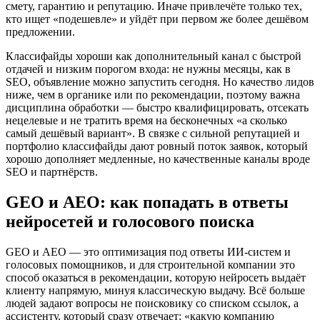
смету, гарантию и репутацию. Иначе привлечёте только тех,
кто ищет «подешевле» и уйдёт при первом же более дешёвом
предложении.
Классифайды хороши как дополнительный канал с быстрой
отдачей и низким порогом входа: не нужны месяцы, как в
SEO, объявление можно запустить сегодня. Но качество лидов
ниже, чем в органике или по рекомендации, поэтому важна
дисциплина обработки — быстро квалифицировать, отсекать
нецелевые и не тратить время на бесконечных «а сколько
самый дешёвый вариант». В связке с сильной репутацией и
портфолио классифайды дают ровный поток заявок, который
хорошо дополняет медленные, но качественные каналы вроде
SEO и партнёрств.
GEO и AEO: как попадать в ответы
нейросетей и голосового поиска
GEO и AEO — это оптимизация под ответы ИИ-систем и
голосовых помощников, и для строительной компании это
способ оказаться в рекомендации, которую нейросеть выдаёт
клиенту напрямую, минуя классическую выдачу. Всё больше
людей задают вопросы не поисковику со списком ссылок, а
ассистенту, который сразу отвечает: «какую компанию