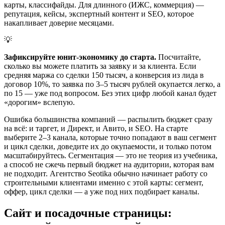
карты, классифайды. Для длинного (ИЖС, коммерция) —
репутация, кейсы, экспертный контент и SEO, которое
накапливает доверие месяцами.
💡
Зафиксируйте юнит-экономику до старта.
Посчитайте,
сколько вы можете платить за заявку и за клиента. Если
средняя маржа со сделки 150 тысяч, а конверсия из лида в
договор 10%, то заявка по 3–5 тысяч рублей окупается легко, а
по 15 — уже под вопросом. Без этих цифр любой канал будет
«дорогим» вслепую.
Ошибка большинства компаний — распылить бюджет сразу
на всё: и таргет, и Директ, и Авито, и SEO. На старте
выберите 2–3 канала, которые точно попадают в ваш сегмент
и цикл сделки, доведите их до окупаемости, и только потом
масштабируйтесь. Сегментация — это не теория из учебника,
а способ не сжечь первый бюджет на аудитории, которая вам
не подходит. Агентство Seotika обычно начинает работу со
строительными клиентами именно с этой карты: сегмент,
оффер, цикл сделки — а уже под них подбирает каналы.
Сайт и посадочные страницы: