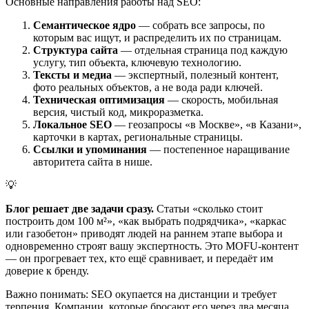
Основные направления работы над SEO:
Семантическое ядро
— собрать все запросы, по
которым вас ищут, и распределить их по страницам.
Структура сайта
— отдельная страница под каждую
услугу, тип объекта, ключевую технологию.
Тексты и медиа
— экспертный, полезный контент,
фото реальных объектов, а не вода ради ключей.
Техническая оптимизация
— скорость, мобильная
версия, чистый код, микроразметка.
Локальное SEO
— геозапросы «в Москве», «в Казани»,
карточки в картах, региональные страницы.
Ссылки и упоминания
— постепенное наращивание
авторитета сайта в нише.
💡
Блог решает две задачи сразу.
Статьи «сколько стоит
построить дом 100 м²», «как выбрать подрядчика», «каркас
или газобетон» приводят людей на раннем этапе выбора и
одновременно строят вашу экспертность. Это MOFU-контент
— он прогревает тех, кто ещё сравнивает, и передаёт им
доверие к бренду.
Важно понимать: SEO окупается на дистанции и требует
терпения. Компании, которые бросают его через два месяца