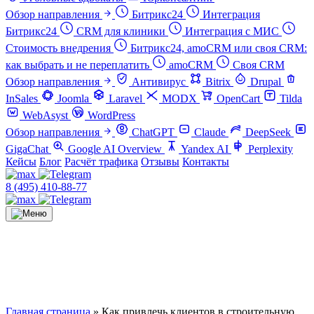
Обзор направления
Битрикс24
Интеграция
Битрикс24
CRM для клиники
Интеграция с МИС
Стоимость внедрения
Битрикс24, amoCRM или своя CRM:
как выбрать и не переплатить
amoCRM
Своя CRM
Обзор направления
Антивирус
Bitrix
Drupal
InSales
Joomla
Laravel
MODX
OpenCart
Tilda
WebAsyst
WordPress
Обзор направления
ChatGPT
Claude
DeepSeek
GigaChat
Google AI Overview
Yandex AI
Perplexity
Кейсы
Блог
Расчёт трафика
Отзывы
Контакты
8 (495) 410-88-77
Главная страница
»
Как привлечь клиентов в строительную