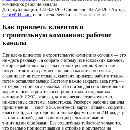
компанию: рабочие каналы
Дата публикации:
17.03.2026
·
Обновлено:
9.07.2026
·
Автор:
Сергей Ильин
, основатель Seotika
· ≈ 25 мин чтения
Как привлечь клиентов в
строительную компанию: рабочие
каналы
Привлечь клиентов в строительную компанию сегодня — это
не «дать рекламу», а собрать систему из нескольких каналов,
которые работают на разных этапах решения. Клиент не
покупает дом или ремонт с первого касания: он гуглит,
сравнивает, читает отзывы, смотрит примеры работ и только
потом оставляет заявку. Поэтому важно закрыть весь путь —
от первого поиска до звонка. Эта статья для собственников и
маркетологов строительных, ремонтных и подрядных
компаний: ИЖС, отделка, коммерческое строительство,
инженерные системы, малоэтажка. Разберём рабочие каналы
привлечения — сайт, SEO, контекст, карты, отзывы, соцсети,
классифайды, партнёрства и новые форматы под ИИ-выдачу
— с механикой, диапазонами цифр, чек-листами и
типичными ошибками. Без волшебных таблеток: только то,
что реально приносит заявки в стройке и окупается на