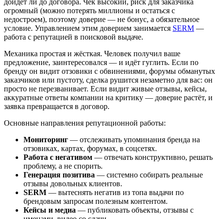
дойдёт ли до договора. Чек высокий, риск для заказчика
огромный (можно потерять миллионы и остаться с
недостроем), поэтому доверие — не бонус, а обязательное
условие. Управлением этим доверием занимается
SERM
—
работа с репутацией в поисковой выдаче.
Механика простая и жёсткая. Человек получил ваше
предложение, заинтересовался — и идёт гуглить. Если по
бренду он видит отзовики с обвинениями, форумы обманутых
заказчиков или пустоту, сделка рушится незаметно для вас: он
просто не перезванивает. Если видит живые отзывы, кейсы,
аккуратные ответы компании на критику — доверие растёт, и
заявка превращается в договор.
Основные направления репутационной работы:
Мониторинг
— отслеживать упоминания бренда на
отзовиках, картах, форумах, в соцсетях.
Работа с негативом
— отвечать конструктивно, решать
проблему, а не спорить.
Генерация позитива
— системно собирать реальные
отзывы довольных клиентов.
SERM
— вытеснять негатив из топа выдачи по
брендовым запросам полезным контентом.
Кейсы и медиа
— публиковать объекты, отзывы с
именами, видео со сдачи.