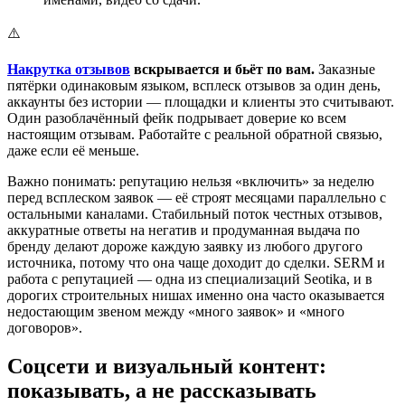
⚠️
Накрутка отзывов
вскрывается и бьёт по вам.
Заказные
пятёрки одинаковым языком, всплеск отзывов за один день,
аккаунты без истории — площадки и клиенты это считывают.
Один разоблачённый фейк подрывает доверие ко всем
настоящим отзывам. Работайте с реальной обратной связью,
даже если её меньше.
Важно понимать: репутацию нельзя «включить» за неделю
перед всплеском заявок — её строят месяцами параллельно с
остальными каналами. Стабильный поток честных отзывов,
аккуратные ответы на негатив и продуманная выдача по
бренду делают дороже каждую заявку из любого другого
источника, потому что она чаще доходит до сделки. SERM и
работа с репутацией — одна из специализаций Seotika, и в
дорогих строительных нишах именно она часто оказывается
недостающим звеном между «много заявок» и «много
договоров».
Соцсети и визуальный контент:
показывать, а не рассказывать