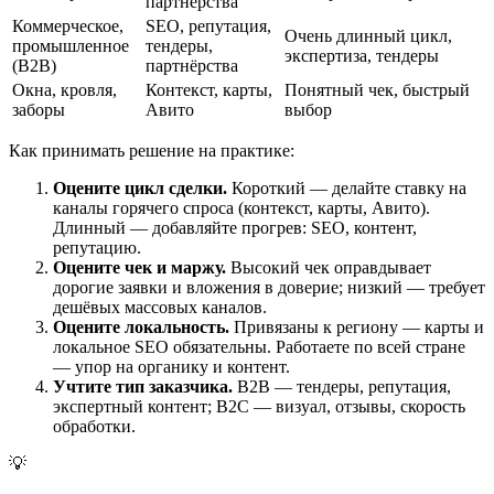
партнёрства
Коммерческое,
SEO, репутация,
Очень длинный цикл,
промышленное
тендеры,
экспертиза, тендеры
(B2B)
партнёрства
Окна, кровля,
Контекст, карты,
Понятный чек, быстрый
заборы
Авито
выбор
Как принимать решение на практике:
Оцените цикл сделки.
Короткий — делайте ставку на
каналы горячего спроса (контекст, карты, Авито).
Длинный — добавляйте прогрев: SEO, контент,
репутацию.
Оцените чек и маржу.
Высокий чек оправдывает
дорогие заявки и вложения в доверие; низкий — требует
дешёвых массовых каналов.
Оцените локальность.
Привязаны к региону — карты и
локальное SEO обязательны. Работаете по всей стране
— упор на органику и контент.
Учтите тип заказчика.
B2B — тендеры, репутация,
экспертный контент; B2C — визуал, отзывы, скорость
обработки.
💡