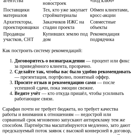
агентства
«под ключ»
новостроек
Поставщики
Тех, кто уже закупает
Обмен клиентами,
материалов
стройматериалы
кросс-акции
Архитекторы,
Заказчиков ИЖС на
Совместные
проектировщики
стадии проекта
объекты
Продавцы
Купивших землю под
Рекомендация
участков, СНТ
дом
подрядчика
Как построить систему рекомендаций:
Договоритесь о вознаграждении
— процент или фикс
за приведённого клиента, прозрачно.
Сделайте так, чтобы вас было удобно рекомендовать
— презентация, портфолио, понятный оффер.
Просите отзыв и рекомендацию сами
— после
успешной сдачи, пока эмоции свежие.
Ведите учёт
— кто откуда пришёл, чтобы усиливать
работающие связи.
Сарафан почти не требует бюджета, но требует качества
работы и внимания к отношениям — недострой или
сорванный срок мгновенно запускают антирекламу тем же
способом. Партнёрства масштабируются медленно, зато дают
предсказуемый поток заявок с высокой конверсией в договор,