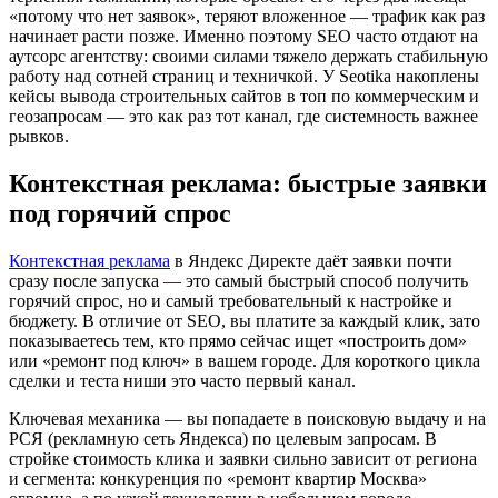
«потому что нет заявок», теряют вложенное — трафик как раз
начинает расти позже. Именно поэтому SEO часто отдают на
аутсорс агентству: своими силами тяжело держать стабильную
работу над сотней страниц и техничкой. У Seotika накоплены
кейсы вывода строительных сайтов в топ по коммерческим и
геозапросам — это как раз тот канал, где системность важнее
рывков.
Контекстная реклама: быстрые заявки
под горячий спрос
Контекстная реклама
в Яндекс Директе даёт заявки почти
сразу после запуска — это самый быстрый способ получить
горячий спрос, но и самый требовательный к настройке и
бюджету. В отличие от SEO, вы платите за каждый клик, зато
показываетесь тем, кто прямо сейчас ищет «построить дом»
или «ремонт под ключ» в вашем городе. Для короткого цикла
сделки и теста ниши это часто первый канал.
Ключевая механика — вы попадаете в поисковую выдачу и на
РСЯ (рекламную сеть Яндекса) по целевым запросам. В
стройке стоимость клика и заявки сильно зависит от региона
и сегмента: конкуренция по «ремонт квартир Москва»