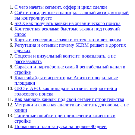
С чего начать: сегмент, оффер и цикл сделки
Сайт и посадочные страницы: главный актив, который
вы контролируете
SEO: как получать заявки из органического поиска
Контекстная реклама: быстрые заявки под горячий
спрос
Карты и геосервисы: заявки от тех, кто ищет рядом
Репутация и отзывы: почему SERM решает в дорогих
сделках
Соцсети и визуальный контент: показывать, а не
рассказывать
Сарафан и партнёрства: самый рентабельный канал в
стройке
Классифайды и агрегаторы: Авито и профильные
площадки
GEO и AEO: как попадать в ответы нейросетей и
голосового поиска
Как выбрать каналы под свой сегмент строительства
Метрики и сквозная аналитика: считать договоры, а не
клики
Типичные ошибки при привлечении клиентов в
стройке
Пошаговый план запуска на первые 90 дней