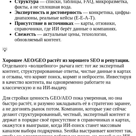
Структура
— списки, таблицы, FAQ, микроразметка,
факты, а не сплошная вода.
Экспертность и достоверность
— конкретика, цифры-
диапазоны, реальные кейсы (E-E-A-T).
Присутствие в источниках
— карты, отзовики,
справочники, где ИИ берёт данные о компаниях.
Свежесть
— актуальные цены, технологии,
обновляемый контент.
💡
Хорошее AEO/GEO растёт из хорошего SEO и репутации.
Отдельного «волшебного» рычага нет: тот же экспертный
контент, структурированные ответы, чистые данные в картах
и отзывы, что кормят поиск, кормят и нейросети. Инвестируя
в качество контента, вы одновременно работаете на
классическую и на ИИ-выдачу.
Для стройки ценность GEO/AEO пока умеренная, но она
быстро растёт, и разумно закладывать её в стратегию заранее,
а не догонять рынок потом. Компании, которые уже сейчас
делают структурированный, честный, экспертный контент и
держат в порядке своё присутствие в справочниках и картах,
окажутся в выигрыше, когда ИИ-поиск станет массовым
каналом выбора подрядчика. Seotika выстраивает контент так,