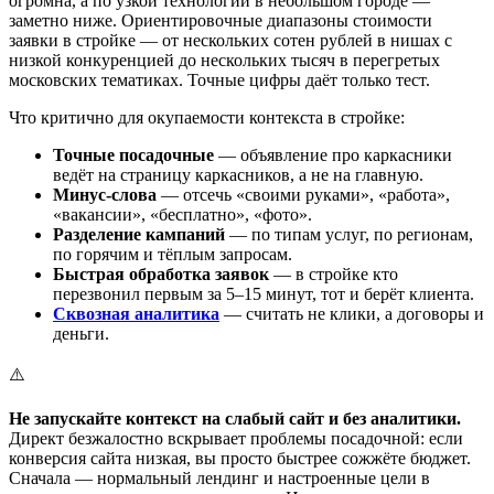
огромна, а по узкой технологии в небольшом городе —
заметно ниже. Ориентировочные диапазоны стоимости
заявки в стройке — от нескольких сотен рублей в нишах с
низкой конкуренцией до нескольких тысяч в перегретых
московских тематиках. Точные цифры даёт только тест.
Что критично для окупаемости контекста в стройке:
Точные посадочные
— объявление про каркасники
ведёт на страницу каркасников, а не на главную.
Минус-слова
— отсечь «своими руками», «работа»,
«вакансии», «бесплатно», «фото».
Разделение кампаний
— по типам услуг, по регионам,
по горячим и тёплым запросам.
Быстрая обработка заявок
— в стройке кто
перезвонил первым за 5–15 минут, тот и берёт клиента.
Сквозная аналитика
— считать не клики, а договоры и
деньги.
⚠️
Не запускайте контекст на слабый сайт и без аналитики.
Директ безжалостно вскрывает проблемы посадочной: если
конверсия сайта низкая, вы просто быстрее сожжёте бюджет.
Сначала — нормальный лендинг и настроенные цели в