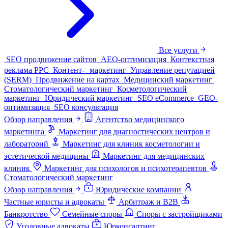
Все услуги
SEO продвижение сайтов
AEO-оптимизация
Контекстная
реклама PPC
Контент- маркетинг
Управление репутацией
(SERM)
Продвижение на картах
Медицинский маркетинг
Стоматологический маркетинг
Косметологический
маркетинг
Юридический маркетинг
SEO eCommerce
GEO-
оптимизация
SEO консультация
Обзор направления
Агентство медицинского
маркетинга
Маркетинг для диагностических центров и
лабораторий
Маркетинг для клиник косметологии и
эстетической медицины
Маркетинг для медицинских
клиник
Маркетинг для психологов и психотерапевтов
Стоматологический маркетинг
Обзор направления
Юридические компании
Частные юристы и адвокаты
Арбитраж и B2B
Банкротство
Семейные споры
Споры с застройщиками
Уголовные адвокаты
Юрконсалтинг