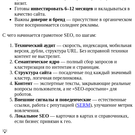
визит.
Готовы
инвестировать 6–12 месяцев
и вкладываться в
качество сайта.
Важны
доверие и бренд
— присутствие в органическом
топе воспринимается солиднее рекламы.
С чего начинается грамотное SEO, по шагам:
Технический аудит
— скорость, индексация, мобильная
версия, дубли, структура URL. Без исправной техники
контент не выстрелит.
Семантическое ядро
— полный сбор запросов и
кластеризация по интентам и страницам.
Структура сайта
— посадочные под каждый значимый
кластер, логичная перелинковка.
Контент
— экспертные тексты, закрывающие реальные
вопросы пользователя, а не «SEO-простыни» для
роботов.
Внешние сигналы и поведенческие
— естественные
ссылки, работа с репутацией (
SERM
), улучшение метрик
вовлечения.
Локальное SEO
— карточки в картах и справочниках,
если бизнес привязан к гео.
💡