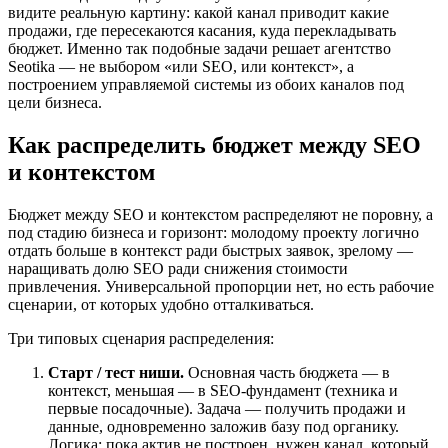
видите реальную картину: какой канал приводит какие
продажи, где пересекаются касания, куда перекладывать
бюджет. Именно так подобные задачи решает агентство
Seotika — не выбором «или SEO, или контекст», а
построением управляемой системы из обоих каналов под
цели бизнеса.
Как распределить бюджет между SEO
и контекстом
Бюджет между SEO и контекстом распределяют не поровну, а
под стадию бизнеса и горизонт: молодому проекту логично
отдать больше в контекст ради быстрых заявок, зрелому —
наращивать долю SEO ради снижения стоимости
привлечения. Универсальной пропорции нет, но есть рабочие
сценарии, от которых удобно отталкиваться.
Три типовых сценария распределения:
Старт / тест ниши.
Основная часть бюджета — в
контекст, меньшая — в SEO-фундамент (техника и
первые посадочные). Задача — получить продажи и
данные, одновременно заложив базу под органику.
Логика: пока актив не построен, нужен канал, который