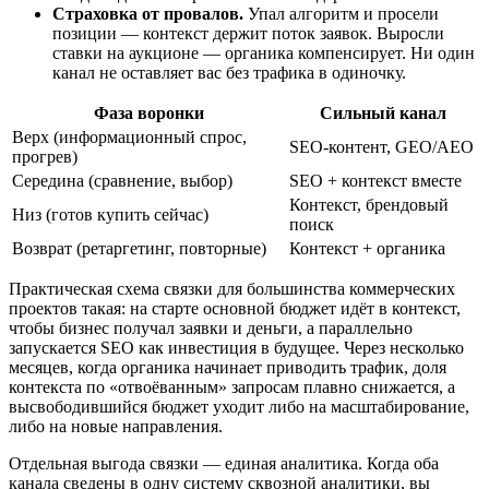
Страховка от провалов.
Упал алгоритм и просели
позиции — контекст держит поток заявок. Выросли
ставки на аукционе — органика компенсирует. Ни один
канал не оставляет вас без трафика в одиночку.
Фаза воронки
Сильный канал
Верх (информационный спрос,
SEO-контент, GEO/AEO
прогрев)
Середина (сравнение, выбор)
SEO + контекст вместе
Контекст, брендовый
Низ (готов купить сейчас)
поиск
Возврат (ретаргетинг, повторные)
Контекст + органика
Практическая схема связки для большинства коммерческих
проектов такая: на старте основной бюджет идёт в контекст,
чтобы бизнес получал заявки и деньги, а параллельно
запускается SEO как инвестиция в будущее. Через несколько
месяцев, когда органика начинает приводить трафик, доля
контекста по «отвоёванным» запросам плавно снижается, а
высвободившийся бюджет уходит либо на масштабирование,
либо на новые направления.
Отдельная выгода связки — единая аналитика. Когда оба
канала сведены в одну систему сквозной аналитики, вы