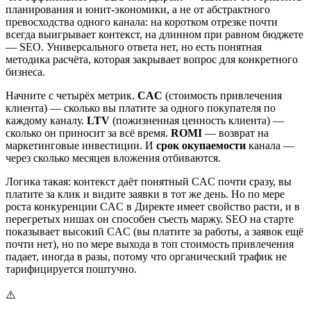
планирования и юнит-экономики, а не от абстрактного
превосходства одного канала: на коротком отрезке почти
всегда выигрывает контекст, на длинном при равном бюджете
— SEO. Универсального ответа нет, но есть понятная
методика расчёта, которая закрывает вопрос для конкретного
бизнеса.
Начните с четырёх метрик.
CAC
(стоимость привлечения
клиента) — сколько вы платите за одного покупателя по
каждому каналу.
LTV
(пожизненная ценность клиента) —
сколько он приносит за всё время.
ROMI
— возврат на
маркетинговые инвестиции. И
срок окупаемости
канала —
через сколько месяцев вложения отбиваются.
Логика такая: контекст даёт понятный CAC почти сразу, вы
платите за клик и видите заявки в тот же день. Но по мере
роста конкуренции CAC в Директе имеет свойство расти, и в
перегретых нишах он способен съесть маржу. SEO на старте
показывает высокий CAC (вы платите за работы, а заявок ещё
почти нет), но по мере выхода в топ стоимость привлечения
падает, иногда в разы, потому что органический трафик не
тарифицируется поштучно.
⚠️