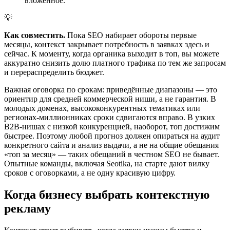
вложенное.
💡
Как совместить.
Пока SEO набирает обороты первые
месяцы, контекст закрывает потребность в заявках здесь и
сейчас. К моменту, когда органика выходит в топ, вы можете
аккуратно снизить долю платного трафика по тем же запросам
и перераспределить бюджет.
Важная оговорка по срокам: приведённые диапазоны — это
ориентир для средней коммерческой ниши, а не гарантия. В
молодых доменах, высококонкурентных тематиках или
регионах-миллионниках сроки сдвигаются вправо. В узких
B2B-нишах с низкой конкуренцией, наоборот, топ достижим
быстрее. Поэтому любой прогноз должен опираться на аудит
конкретного сайта и анализ выдачи, а не на общие обещания
«топ за месяц» — таких обещаний в честном SEO не бывает.
Опытные команды, включая Seotika, на старте дают вилку
сроков с оговорками, а не одну красивую цифру.
Когда бизнесу выбрать контекстную
рекламу