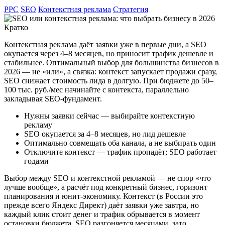
PPC
SEO
Контекстная реклама
Стратегия
Кратко
Контекстная реклама даёт заявки уже в первые дни, а SEO
окупается через 4–8 месяцев, но приносит трафик дешевле и
стабильнее. Оптимальный выбор для большинства бизнесов в
2026 — не «или», а связка: контекст запускает продажи сразу,
SEO снижает стоимость лида в долгую. При бюджете до 50–
100 тыс. руб./мес начинайте с контекста, параллельно
закладывая SEO-фундамент.
Нужны заявки сейчас — выбирайте контекстную
рекламу
SEO окупается за 4–8 месяцев, но лид дешевле
Оптимально совмещать оба канала, а не выбирать один
Отключите контекст — трафик пропадёт; SEO работает
годами
Выбор между SEO и контекстной рекламой — не спор «что
лучше вообще», а расчёт под конкретный бизнес, горизонт
планирования и юнит-экономику. Контекст (в России это
прежде всего Яндекс Директ) даёт заявки уже завтра, но
каждый клик стоит денег и трафик обрывается в момент
остановки бюджета. SEO разгоняется месяцами, зато