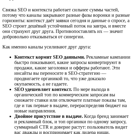
Связка SEO и контекста работает сильнее суммы частей,
потому что каналы закрывают разные фазы воронки и разные
горизонты: контекст даёт заявки сегодня и данные о спросе, а
SEO строит дешёвый устойчивый поток на завтра, и вместе
они страхуют друг друга. Противопоставлять их — значит
добровольно отказываться от синергии.
Как именно каналы усиливают друг друга:
Контекст кормит SEO данными.
Рекламные кампании
быстро показывают, какие запросы конвертируют в
продажи, какие заголовки и офферы работают. Эти
инсайты вы переносите в SEO-стратегию —
продвигаете органикой то, что уже доказало
окупаемость, а не гадаете.
SEO удешевляет контекст.
По мере выхода в
органический топ по коммерческим запросам вы
снижаете ставки или отключаете платные показы там,
где и так первые в выдаче, перераспределяя бюджет на
новые направления.
Двойное присутствие в выдаче.
Когда бренд занимает
и рекламный блок, и топ органики по одному запросу,
суммарный CTR и доверие растут: пользователь видит
вас дважды и воспринимает как лидера ниши.