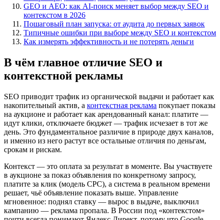
GEO и AEO: как AI-поиск меняет выбор между SEO и
контекстом в 2026
Пошаговый план запуска: от аудита до первых заявок
Типичные ошибки при выборе между SEO и контекстом
Как измерять эффективность и не потерять деньги
В чём главное отличие SEO и
контекстной рекламы
SEO приводит трафик из органической выдачи и работает как
накопительный актив, а
контекстная реклама
покупает показы
на аукционе и работает как арендованный канал: платите —
идут клики, отключаете бюджет — трафик исчезает в тот же
день. Это фундаментальное различие в природе двух каналов,
и именно из него растут все остальные отличия по деньгам,
срокам и рискам.
Контекст — это оплата за результат в моменте. Вы участвуете
в аукционе за показ объявления по конкретному запросу,
платите за клик (модель CPC), а система в реальном времени
решает, чьё объявление показать выше. Управление
мгновенное: поднял ставку — вырос в выдаче, выключил
кампанию — реклама пропала. В России под «контекстом»
почти всегда понимают Яндекс Директ, потому что Google