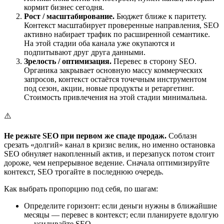
кормит бизнес сегодня.
Рост / масштабирование.
Бюджет ближе к паритету.
Контекст масштабирует проверенные направления, SEO
активно набирает трафик по расширенной семантике.
На этой стадии оба канала уже окупаются и
подпитывают друг друга данными.
Зрелость / оптимизация.
Перевес в сторону SEO.
Органика закрывает основную массу коммерческих
запросов, контекст остаётся точечным инструментом
под сезон, акции, новые продукты и ретаргетинг.
Стоимость привлечения на этой стадии минимальна.
⚠️
Не режьте SEO при первом же спаде продаж.
Соблазн
срезать «долгий» канал в кризис велик, но именно остановка
SEO обнуляет накопленный актив, и перезапуск потом стоит
дороже, чем непрерывное ведение. Сначала оптимизируйте
контекст, SEO трогайте в последнюю очередь.
Как выбрать пропорцию под себя, по шагам:
Определите горизонт: если деньги нужны в ближайшие
месяцы — перевес в контекст; если планируете вдолгую
— усиливайте SEO.