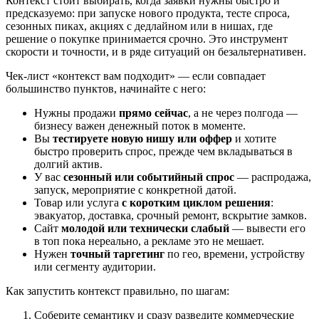
Контекст стоит выбирать, когда заявки нужны быстро и
предсказуемо: при запуске нового продукта, тесте спроса,
сезонных пиках, акциях с дедлайном или в нишах, где
решение о покупке принимается срочно. Это инструмент
скорости и точности, и в ряде ситуаций он безальтернативен.
Чек-лист «контекст вам подходит» — если совпадает
большинство пунктов, начинайте с него:
Нужны продажи
прямо сейчас
, а не через полгода —
бизнесу важен денежный поток в моменте.
Вы
тестируете новую нишу или оффер
и хотите
быстро проверить спрос, прежде чем вкладываться в
долгий актив.
У вас
сезонный или событийный спрос
— распродажа,
запуск, мероприятие с конкретной датой.
Товар или услуга
с коротким циклом решения
:
эвакуатор, доставка, срочный ремонт, вскрытие замков.
Сайт
молодой или технически слабый
— вывести его
в топ пока нереально, а рекламе это не мешает.
Нужен
точный таргетинг
по гео, времени, устройству
или сегменту аудитории.
Как запустить контекст правильно, по шагам:
Соберите семантику и сразу разведите коммерческие