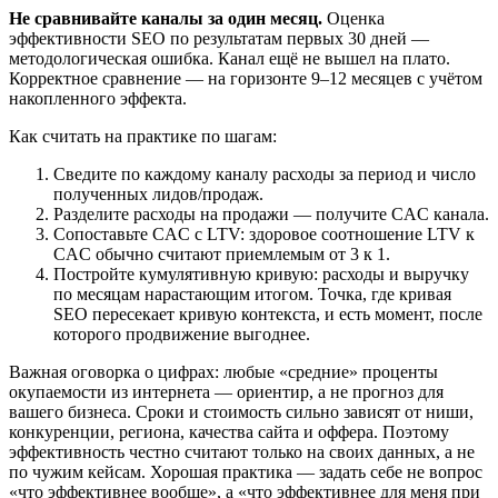
Не сравнивайте каналы за один месяц.
Оценка
эффективности SEO по результатам первых 30 дней —
методологическая ошибка. Канал ещё не вышел на плато.
Корректное сравнение — на горизонте 9–12 месяцев с учётом
накопленного эффекта.
Как считать на практике по шагам:
Сведите по каждому каналу расходы за период и число
полученных лидов/продаж.
Разделите расходы на продажи — получите CAC канала.
Сопоставьте CAC с LTV: здоровое соотношение LTV к
CAC обычно считают приемлемым от 3 к 1.
Постройте кумулятивную кривую: расходы и выручку
по месяцам нарастающим итогом. Точка, где кривая
SEO пересекает кривую контекста, и есть момент, после
которого продвижение выгоднее.
Важная оговорка о цифрах: любые «средние» проценты
окупаемости из интернета — ориентир, а не прогноз для
вашего бизнеса. Сроки и стоимость сильно зависят от ниши,
конкуренции, региона, качества сайта и оффера. Поэтому
эффективность честно считают только на своих данных, а не
по чужим кейсам. Хорошая практика — задать себе не вопрос
«что эффективнее вообще», а «что эффективнее для меня при