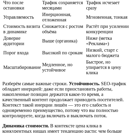
Что после
Трафик сохраняется
Трафик исчезает
остановки
месяцами
сразу
Инерционная,
Управляемость
Мгновенная, тонкая
отложенная
Стоимость визита
Снижается с ростом
Растёт при усилении
в динамике
объёма
конкуренции
Доверие
Ниже (метка
Выше (органика)
аудитории
«Реклама»)
Низкий, старт с
Порог входа
Высокий по срокам
малого бюджета
Быстрое, но
Медленное, но
Масштабирование
упирается в цену
устойчивое
клика
Разберём самые важные строки.
Устойчивость.
SEO-трафик
обладает инерцией: даже если приостановить работы,
накопленные позиции держатся какое-то время, а
качественный контент продолжает приводить посетителей.
Контекст такой инерции лишён — это его слабость и
одновременно преимущество, потому что вы полностью
контролируете, когда включать и выключать поток.
Динамика стоимости.
В контексте цена клика в
конкурентных нишах имеет тенденцию расти: чем больше