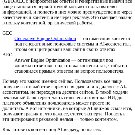
(GEO/AEO): нейросетевые ответы и генеративные выдачи всё
чаще становятся первой точкой контакта пользователя с
информацией, и попасть в них можно преимущественно через
качественный контент, а не через рекламу. Это смещает баланс
в пользу контентной, органической работы.
GEO
Generative Engine Optimization
— оптимизация контента
под генеративные поисковые системы и AI-ассистенты,
чтобы они цитировали ваш сайт в своих ответах.
AEO
Answer Engine Optimization — оптимизация под
«движки ответов»: подготовка контента так, чтобы он
становился прямым ответом на вопрос пользователя.
Почему это важно именно сейчас. Пользователь всё чаще
получает готовый ответ прямо в выдаче или в диалоге с AI-
ассистентом, не переходя на десятки сайтов. В такой модели
рекламный блок теряет часть силы: если ответ дал ИИ, до
платного объявления пользователь может просто не
долистать. А вот источники, на которые AI-движок ссылается,
получают трафик и, что важнее, статус эксперта. Попасть в
эти цитирования рекламой нельзя — только контентом.
Как готовить контент под AI-выдачу, по шагам: