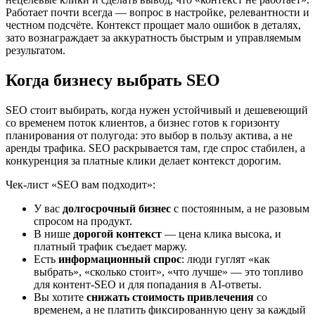
Работает почти всегда — вопрос в настройке, релевантности и
честном подсчёте. Контекст прощает мало ошибок в деталях,
зато вознаграждает за аккуратность быстрым и управляемым
результатом.
Когда бизнесу выбрать SEO
SEO стоит выбирать, когда нужен устойчивый и дешевеющий
со временем поток клиентов, а бизнес готов к горизонту
планирования от полугода: это выбор в пользу актива, а не
аренды трафика. SEO раскрывается там, где спрос стабилен, а
конкуренция за платные клики делает контекст дорогим.
Чек-лист «SEO вам подходит»:
У вас
долгосрочный бизнес
с постоянным, а не разовым
спросом на продукт.
В нише
дорогой контекст
— цена клика высока, и
платный трафик съедает маржу.
Есть
информационный спрос
: люди гуглят «как
выбрать», «сколько стоит», «что лучше» — это топливо
для контент-SEO и для попадания в AI-ответы.
Вы хотите
снижать стоимость привлечения
со
временем, а не платить фиксированную цену за каждый