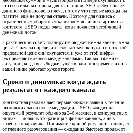
небольшой суммой и масштабировать по мере окупаемости:
это его сильная сторона для теста ниши. SEO требует более
длинного финансового плеча, потому что первые месяцы вы
платите, ещё не получая отдачи. Поэтому для бизнеса с
ограниченным оборотным капиталом логично стартовать с
контекста, а SEO подключать, когда появится устойчивый
денежный поток.
Практический совет: планируйте бюджет не «на канал», а «на
цель». Сначала определите, сколько заявок нужно и по какой
предельной цене они окупаются, и уже от этой цифры
распределяйте деньги между каналами. Так вы избежите
ситуации, когда весь бюджет ушёл в один инструмент, а он в
вашей нише работает хуже второго.
Сроки и динамика: когда ждать
результат от каждого канала
Контекстная реклама даёт первые клики и заявки в течение
нескольких часов после модерации, а SEO выходит на
ощутимый результат обычно за 3–6 месяцев, в конкурентных
нишах — дольше; это разница в физике каналов, а не в
качестве подрядчика. Понимание кривой результата защищает
от главного разочарования — ожидания быстрых продаж от