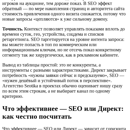
игроков на аукционе, тем дороже показ. В SEO эффект
обратный — по мере накопления страниц и авторитета сайта
стоимость привлечения одного визита снижается, потому что
новые запросы «цепляются» к уже сильному домену.
Точность.
Контекст позволяет управлять показами вплоть до
времени суток, гео, устройства, соцдема и списков
ретаргетинга. SEO таргетируется на уровне интента запроса:
вы можете попасть в топ по коммерческим или
информационным ключам, но не отсечь показ конкретному
сегменту так же хирургически, как в рекламном кабинете.
Вывод из таблицы простой: это не конкуренты, а
инструменты с разными характеристиками. Директ закрывает
потребность «нужны заявки сейчас и предсказуемо», SEO —
«нужен дешёвый и устойчивый поток в перспективе».
Агентство Seotika в проектах обычно оценивает нишу сразу
по всем этим строкам, а не выбирает канал по одному
критерию.
Что эффективнее — SEO или Директ:
как честно посчитать
Что эффективнее — SEO или Директ — зависит от горизонта