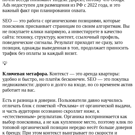
Ads недоступен для размещения из РФ с 2022 года, и это
важный факт при планировании охвата.
SEO — это работа с органическими позициями, которые
поисковик присваивает страницам по своим алгоритмам. Вы
не покупаете клики напрямую, а инвестируете в качество
сайта: технику, структуру, контент, ссылочный профиль,
поведенческие сигналы. Результат приходит не сразу, зато
позиция, однажды выведенная в топ, продолжает приносить
трафик без оплаты за каждый визит.
💡
Ключевая метафора.
Контекст — это аренда квартиры:
удобно и быстро, но платёж бесконечен. SEO — это покупка
недвижимости: дорого и долго на входе, но со временем актив
работает на вас.
Есть и разница в доверии. Пользователи давно научились
отличать блок с пометкой «Реклама» от органической выдачи,
и часть аудитории осознанно скроллит ниже, к
«естественным» результатам. Органика воспринимается как
выбор поисковика, а не как купленное место, поэтому клик по
топовой органической позиции нередко несёт больше доверия
к бренду. При этом контекст выигрывает по скорости и