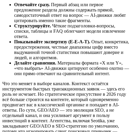
Отвечайте сразу.
Первый абзац или первое
предложение раздела должны содержать прямой,
самодостаточный ответ на вопрос — AI-движки любят
цитировать именно такие фрагменты.
Структурируйте.
Чёткие подзаголовки-вопросы,
списки, таблицы и FAQ облегчают модели извлечение
ответа.
Показывайте экспертизу (E-E-A-T).
Опыт, конкретика,
предостережения, честные диапазоны цифр вместо
выдуманной точной статистики повышают доверие и
людей, и алгоритмов.
Делайте сравнения.
Материалы формата «X или Y»,
«что выбрать» AI-движки цитируют особенно охотно —
они прямо отвечают на сравнительный интент.
Что это меняет в выборе каналов. Контекст остаётся
инструментом быстрых транзакционных заявок — здесь его
роль не исчезает. Но стратегическое присутствие в 2026 году
всё больше строится на контенте, который одновременно
продвигает вас в классической органике и попадает в AI-
ответы. По сути, GEO/AEO — это эволюция SEO, а не
отдельный канал, и она усиливает аргумент в пользу
инвестиций в контент. Агентства, включая Seotika, уже
закладывают GEO/AEO в SEO-стратегию по умолчанию,
потому что игнорировать сдвиг поисковых привычек —