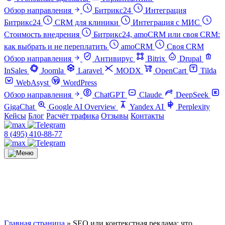
Обзор направления
Битрикс24
Интеграция
Битрикс24
CRM для клиники
Интеграция с МИС
Стоимость внедрения
Битрикс24, amoCRM или своя CRM:
как выбрать и не переплатить
amoCRM
Своя CRM
Обзор направления
Антивирус
Bitrix
Drupal
InSales
Joomla
Laravel
MODX
OpenCart
Tilda
WebAsyst
WordPress
Обзор направления
ChatGPT
Claude
DeepSeek
GigaChat
Google AI Overview
Yandex AI
Perplexity
Кейсы
Блог
Расчёт трафика
Отзывы
Контакты
8 (495) 410-88-77
Главная страница
»
SEO или контекстная реклама: что