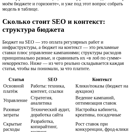
моём бюджете и горизонте», и уже под этот вопрос собрать
модель в таблице.
Сколько стоит SEO и контекст:
структура бюджета
Бюджет на SEO — это оплата регулярных работ и
инфраструктуры, а бюджет на контекст — это рекламные
ставки плюс управление кампаниями; структуры расходов
принципиально разные, и сравнивать их «в лоб по сумме»
некорректно. Ниже — из чего реально складывается каждая
статья, чтобы вы понимали, за что платите.
Статья
SEO
Контекст
Основной
Работы: техника,
Клики/показы (бюджет на
платёж
контент, ссылки
аукцион)
Стратегия,
Ведение кампаний,
Управление
аналитика
оптимизация ставок
Разовые
Технический аудит,
Настройка кабинета,
затраты
доработка сайта
креативы, посадочные
Разработка,
Скрытые
Рост ставок при
копирайтинг,
расходы
конкуренции, фрод-клики
хостинг