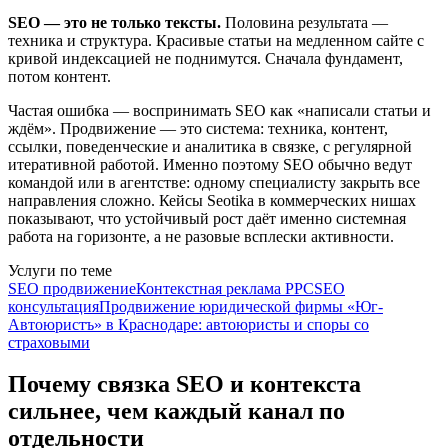
SEO — это не только тексты.
Половина результата —
техника и структура. Красивые статьи на медленном сайте с
кривой индексацией не поднимутся. Сначала фундамент,
потом контент.
Частая ошибка — воспринимать SEO как «написали статьи и
ждём». Продвижение — это система: техника, контент,
ссылки, поведенческие и аналитика в связке, с регулярной
итеративной работой. Именно поэтому SEO обычно ведут
командой или в агентстве: одному специалисту закрыть все
направления сложно. Кейсы Seotika в коммерческих нишах
показывают, что устойчивый рост даёт именно системная
работа на горизонте, а не разовые всплески активности.
Услуги по теме
SEO продвижение
Контекстная реклама PPC
SEO
консультация
Продвижение юридической фирмы «Юг-
Автоюристъ» в Краснодаре: автоюристы и споры со
страховыми
Почему связка SEO и контекста
сильнее, чем каждый канал по
отдельности