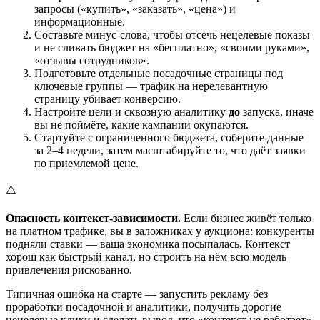
запросы («купить», «заказать», «цена») и
информационные.
Составьте минус-слова, чтобы отсечь нецелевые показы
и не сливать бюджет на «бесплатно», «своими руками»,
«отзывы сотрудников».
Подготовьте отдельные посадочные страницы под
ключевые группы — трафик на нерелевантную
страницу убивает конверсию.
Настройте цели и сквозную аналитику
до
запуска, иначе
вы не поймёте, какие кампании окупаются.
Стартуйте с ограниченного бюджета, соберите данные
за 2–4 недели, затем масштабируйте то, что даёт заявки
по приемлемой цене.
⚠️
Опасность контекст-зависимости.
Если бизнес живёт только
на платном трафике, вы в заложниках у аукциона: конкуренты
подняли ставки — ваша экономика посыпалась. Контекст
хорош как быстрый канал, но строить на нём всю модель
привлечения рискованно.
Типичная ошибка на старте — запустить рекламу без
проработки посадочной и аналитики, получить дорогие
нецелевые клики и сделать вывод, что «контекст не работает».