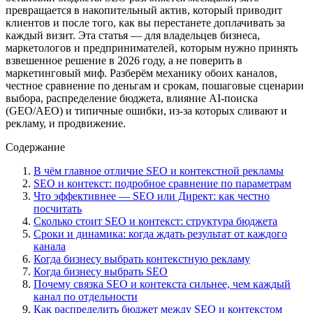
превращается в накопительный актив, который приводит
клиентов и после того, как вы перестанете доплачивать за
каждый визит. Эта статья — для владельцев бизнеса,
маркетологов и предпринимателей, которым нужно принять
взвешенное решение в 2026 году, а не поверить в
маркетинговый миф. Разберём механику обоих каналов,
честное сравнение по деньгам и срокам, пошаговые сценарии
выбора, распределение бюджета, влияние AI-поиска
(GEO/AEO) и типичные ошибки, из-за которых сливают и
рекламу, и продвижение.
Содержание
В чём главное отличие SEO и контекстной рекламы
SEO и контекст: подробное сравнение по параметрам
Что эффективнее — SEO или Директ: как честно
посчитать
Сколько стоит SEO и контекст: структура бюджета
Сроки и динамика: когда ждать результат от каждого
канала
Когда бизнесу выбрать контекстную рекламу
Когда бизнесу выбрать SEO
Почему связка SEO и контекста сильнее, чем каждый
канал по отдельности
Как распределить бюджет между SEO и контекстом