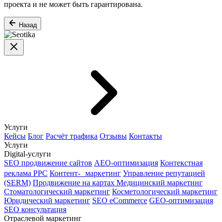
проекта и не может быть гарантирована.
Назад
Услуги
Кейсы
Блог
Расчёт трафика
Отзывы
Контакты
Услуги
Digital-услуги
SEO продвижение сайтов
AEO-оптимизация
Контекстная
реклама PPC
Контент- маркетинг
Управление репутацией
(SERM)
Продвижение на картах
Медицинский маркетинг
Стоматологический маркетинг
Косметологический маркетинг
Юридический маркетинг
SEO eCommerce
GEO-оптимизация
SEO консультация
Отраслевой маркетинг