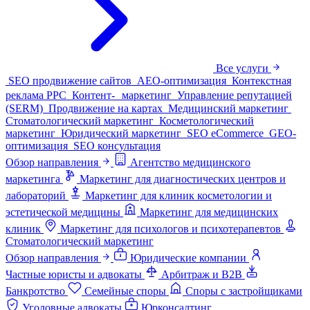
Все услуги
SEO продвижение сайтов
AEO-оптимизация
Контекстная
реклама PPC
Контент- маркетинг
Управление репутацией
(SERM)
Продвижение на картах
Медицинский маркетинг
Стоматологический маркетинг
Косметологический
маркетинг
Юридический маркетинг
SEO eCommerce
GEO-
оптимизация
SEO консультация
Обзор направления
Агентство медицинского
маркетинга
Маркетинг для диагностических центров и
лабораторий
Маркетинг для клиник косметологии и
эстетической медицины
Маркетинг для медицинских
клиник
Маркетинг для психологов и психотерапевтов
Стоматологический маркетинг
Обзор направления
Юридические компании
Частные юристы и адвокаты
Арбитраж и B2B
Банкротство
Семейные споры
Споры с застройщиками
Уголовные адвокаты
Юрконсалтинг