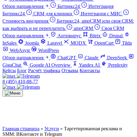
Обзор направления
Битрикс24
Интеграция
Битрикс24
CRM для клиники
Интеграция с МИС
Стоимость внедрения
Битрикс24, amoCRM или своя CRM:
как выбрать и не переплатить
amoCRM
Своя CRM
Обзор направления
Антивирус
Bitrix
Drupal
InSales
Joomla
Laravel
MODX
OpenCart
Tilda
WebAsyst
WordPress
Обзор направления
ChatGPT
Claude
DeepSeek
GigaChat
Google AI Overview
Yandex AI
Perplexity
Кейсы
Блог
Расчёт трафика
Отзывы
Контакты
8 (495) 410-88-77
Главная страница
»
Услуги
»
Таргетированная реклама и
SMM: ВКонтакте и Telegram