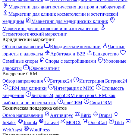
Маркетинг для диагностических центров и лабораторий
Маркетинг для клиник косметологии и эстетической
медицины
Маркетинг для медицинских клиник
Маркетинг для психологов и психотерапевтов
Стоматологический маркетинг
Юридический маркетинг
Обзор направления
Юридические компании
Частные
юристы и адвокаты
Арбитраж и B2B
Банкротство
Семейные споры
Споры с застройщиками
Уголовные
адвокаты
Юрконсалтинг
Внедрение CRM
Обзор направления
Битрикс24
Интеграция Битрикс24
CRM для клиники
Интеграция с МИС
Стоимость
внедрения
Битрикс24, amoCRM или своя CRM: как
выбрать и не переплатить
amoCRM
Своя CRM
Техническая поддержка сайтов
Обзор направления
Антивирус
Bitrix
Drupal
InSales
Joomla
Laravel
MODX
OpenCart
Tilda
WebAsyst
WordPress