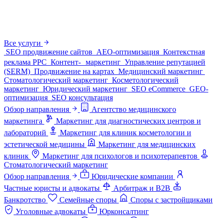
Все услуги
SEO продвижение сайтов
AEO-оптимизация
Контекстная
реклама PPC
Контент- маркетинг
Управление репутацией
(SERM)
Продвижение на картах
Медицинский маркетинг
Стоматологический маркетинг
Косметологический
маркетинг
Юридический маркетинг
SEO eCommerce
GEO-
оптимизация
SEO консультация
Обзор направления
Агентство медицинского
маркетинга
Маркетинг для диагностических центров и
лабораторий
Маркетинг для клиник косметологии и
эстетической медицины
Маркетинг для медицинских
клиник
Маркетинг для психологов и психотерапевтов
Стоматологический маркетинг
Обзор направления
Юридические компании
Частные юристы и адвокаты
Арбитраж и B2B
Банкротство
Семейные споры
Споры с застройщиками
Уголовные адвокаты
Юрконсалтинг