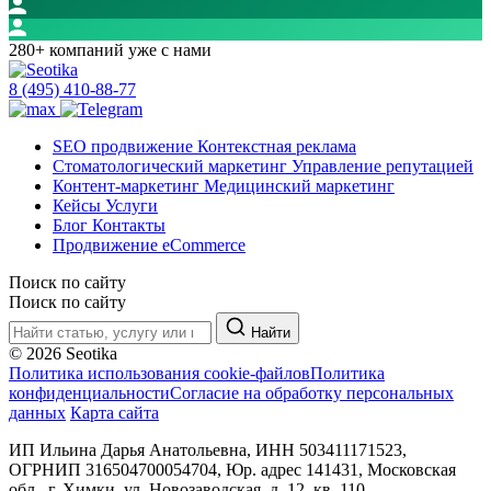
280+ компаний уже с нами
8 (495) 410-88-77
SEO продвижение
Контекстная реклама
Стоматологический маркетинг
Управление репутацией
Контент-маркетинг
Медицинский маркетинг
Кейсы
Услуги
Блог
Контакты
Продвижение eCommerce
Поиск по сайту
Поиск по сайту
Найти
© 2026 Seotika
Политика использования cookie-файлов
Политика
конфиденциальности
Согласие на обработку персональных
данных
Карта сайта
ИП Ильина Дарья Анатольевна, ИНН 503411171523,
ОГРНИП 316504700054704, Юр. адрес 141431, Московская
обл., г. Химки, ул. Новозаводская, д. 12, кв. 110