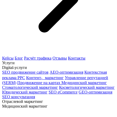
Кейсы
Блог
Расчёт трафика
Отзывы
Контакты
Услуги
Digital-услуги
SEO продвижение сайтов
AEO-оптимизация
Контекстная
реклама PPC
Контент- маркетинг
Управление репутацией
(SERM)
Продвижение на картах
Медицинский маркетинг
Стоматологический маркетинг
Косметологический маркетинг
Юридический маркетинг
SEO eCommerce
GEO-оптимизация
SEO консультация
Отраслевой маркетинг
Медицинский маркетинг