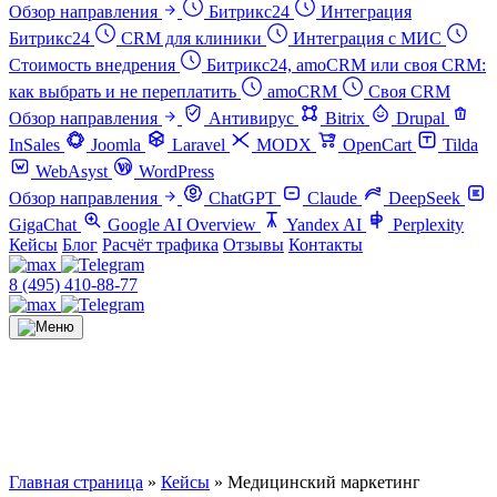
Обзор направления
Битрикс24
Интеграция
Битрикс24
CRM для клиники
Интеграция с МИС
Стоимость внедрения
Битрикс24, amoCRM или своя CRM:
как выбрать и не переплатить
amoCRM
Своя CRM
Обзор направления
Антивирус
Bitrix
Drupal
InSales
Joomla
Laravel
MODX
OpenCart
Tilda
WebAsyst
WordPress
Обзор направления
ChatGPT
Claude
DeepSeek
GigaChat
Google AI Overview
Yandex AI
Perplexity
Кейсы
Блог
Расчёт трафика
Отзывы
Контакты
8 (495) 410-88-77
Главная страница
»
Кейсы
»
Медицинский маркетинг