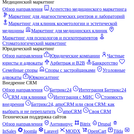
Медицинский маркетинг
Обзор направления
Агентство медицинского маркетинга
Маркетинг для диагностических центров и лабораторий
Маркетинг для клиник косметологии и эстетической
медицины
Маркетинг для медицинских клиник
Маркетинг для психологов и психотерапевтов
Стоматологический маркетинг
Юридический маркетинг
Обзор направления
Юридические компании
Частные
юристы и адвокаты
Арбитраж и B2B
Банкротство
Семейные споры
Споры с застройщиками
Уголовные
адвокаты
Юрконсалтинг
Внедрение CRM
Обзор направления
Битрикс24
Интеграция Битрикс24
CRM для клиники
Интеграция с МИС
Стоимость
внедрения
Битрикс24, amoCRM или своя CRM: как
выбрать и не переплатить
amoCRM
Своя CRM
Техническая поддержка сайтов
Обзор направления
Антивирус
Bitrix
Drupal
InSales
Joomla
Laravel
MODX
OpenCart
Tilda