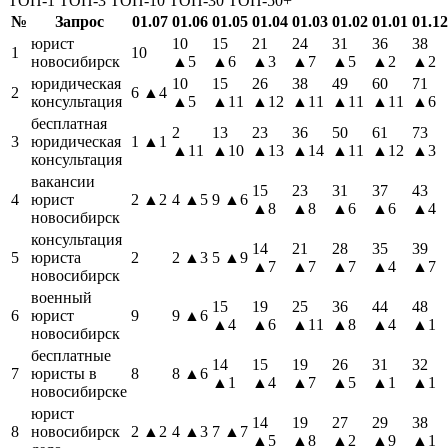
ТОП-1
ТОП-3
ТОП-10
ТОП-30
ТОП-50+
№
Запрос
01.07
01.06
01.05
01.04
01.03
01.02
01.01
01.12
юрист
10
15
21
24
31
36
38
1
10
новосибирск
▲5
▲6
▲3
▲7
▲5
▲2
▲2
юридическая
10
15
26
38
49
60
71
2
6
▲4
консультация
▲5
▲11
▲12
▲11
▲11
▲11
▲6
бесплатная
2
13
23
36
50
61
73
3
юридическая
1
▲1
▲11
▲10
▲13
▲14
▲11
▲12
▲3
консультация
вакансии
15
23
31
37
43
4
юрист
2
▲2
4
▲5
9
▲6
▲8
▲8
▲6
▲6
▲4
новосибирск
консультация
14
21
28
35
39
5
юриста
2
2
▲3
5
▲9
▲7
▲7
▲7
▲4
▲7
новосибирск
военный
15
19
25
36
44
48
6
юрист
9
9
▲6
▲4
▲6
▲11
▲8
▲4
▲1
новосибирск
бесплатные
14
15
19
26
31
32
7
юристы в
8
8
▲6
▲1
▲4
▲7
▲5
▲1
▲1
новосибирске
юрист
14
19
27
29
38
8
новосибирск
2
▲2
4
▲3
7
▲7
▲5
▲8
▲2
▲9
▲1