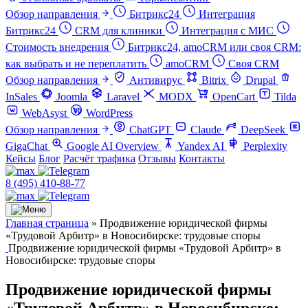
Обзор направления
Битрикс24
Интеграция
Битрикс24
CRM для клиники
Интеграция с МИС
Стоимость внедрения
Битрикс24, amoCRM или своя CRM:
как выбрать и не переплатить
amoCRM
Своя CRM
Обзор направления
Антивирус
Bitrix
Drupal
InSales
Joomla
Laravel
MODX
OpenCart
Tilda
WebAsyst
WordPress
Обзор направления
ChatGPT
Claude
DeepSeek
GigaChat
Google AI Overview
Yandex AI
Perplexity
Кейсы
Блог
Расчёт трафика
Отзывы
Контакты
8 (495) 410-88-77
Главная страница
»
Продвижение юридической фирмы
«Трудовой Арбитр» в Новосибирске: трудовые споры
Продвижение юридической фирмы «Трудовой Арбитр» в
Новосибирске: трудовые споры
Продвижение юридической фирмы
«Трудовой Арбитр» в Новосибирске: