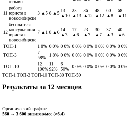
отзывы
работа
13
23
36
48
60
68
11
юриста в
3
▲5
8
▲5
▲10
▲13
▲12
▲12
▲8
▲11
новосибирске
бесплатная
консультация
14
17
23
30
37
40
12
7
▲1
8
▲6
юриста в
▲3
▲6
▲7
▲7
▲3
▲6
новосибирске
ТОП-1
1
8%
0
0%
0
0%
0
0%
0
0%
0
0%
0
0%
0
0%
7
ТОП-3
1
8%
0
0%
0
0%
0
0%
0
0%
0
0%
0
0%
58%
12
11
6
ТОП-10
0
0%
0
0%
0
0%
0
0%
0
0%
100%
92%
50%
ТОП-1
ТОП-3
ТОП-10
ТОП-30
ТОП-50+
Результаты за 12 месяцев
Органический трафик:
560 → 3 600 визитов/мес (×6.4)