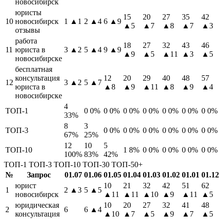
новосибирск
юристы
15
20
27
35
42
10
новосибирск
1
▲1
2
▲4
6
▲9
▲5
▲7
▲8
▲7
▲3
отзывы
работа
18
27
32
43
46
11
юриста в
3
▲2
5
▲4
9
▲9
▲9
▲5
▲11
▲3
▲5
новосибирске
бесплатная
консультация
12
20
29
40
48
57
12
3
▲2
5
▲7
юриста в
▲8
▲9
▲11
▲8
▲9
▲4
новосибирске
4
ТОП-1
0
0%
0
0%
0
0%
0
0%
0
0%
0
0%
0
0%
33%
8
3
ТОП-3
0
0%
0
0%
0
0%
0
0%
0
0%
0
0%
67%
25%
12
10
5
ТОП-10
1
8%
0
0%
0
0%
0
0%
0
0%
100%
83%
42%
ТОП-1
ТОП-3
ТОП-10
ТОП-30
ТОП-50+
№
Запрос
01.07
01.06
01.05
01.04
01.03
01.02
01.01
01.12
юрист
10
21
32
42
51
62
1
2
▲3
5
▲5
новосибирск
▲11
▲11
▲10
▲9
▲11
▲5
юридическая
10
20
27
32
41
48
2
6
6
▲4
консультация
▲10
▲7
▲5
▲9
▲7
▲5