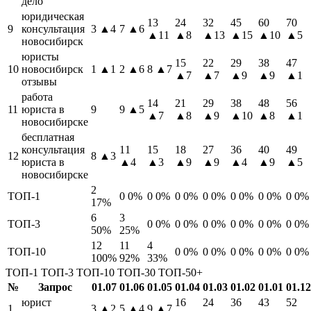
дело
юридическая
13
24
32
45
60
70
9
консультация
3
▲4
7
▲6
▲11
▲8
▲13
▲15
▲10
▲5
новосибирск
юристы
15
22
29
38
47
10
новосибирск
1
▲1
2
▲6
8
▲7
▲7
▲7
▲9
▲9
▲1
отзывы
работа
14
21
29
38
48
56
11
юриста в
9
9
▲5
▲7
▲8
▲9
▲10
▲8
▲1
новосибирске
бесплатная
консультация
11
15
18
27
36
40
49
12
8
▲3
юриста в
▲4
▲3
▲9
▲9
▲4
▲9
▲5
новосибирске
2
ТОП-1
0
0%
0
0%
0
0%
0
0%
0
0%
0
0%
0
0%
17%
6
3
ТОП-3
0
0%
0
0%
0
0%
0
0%
0
0%
0
0%
50%
25%
12
11
4
ТОП-10
0
0%
0
0%
0
0%
0
0%
0
0%
100%
92%
33%
ТОП-1
ТОП-3
ТОП-10
ТОП-30
ТОП-50+
№
Запрос
01.07
01.06
01.05
01.04
01.03
01.02
01.01
01.12
юрист
16
24
36
43
52
1
3
▲2
5
▲4
9
▲7