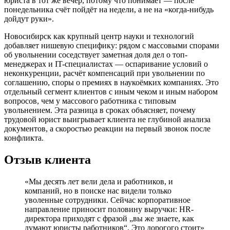
юриста в тот же вечер, потому что понимает — после
понедельника счёт пойдёт на недели, а не на «когда-нибудь
дойдут руки».
Новосибирск как крупный центр науки и технологий
добавляет нишевую специфику: рядом с массовыми спорами
об увольнении соседствует заметная доля дел о топ-
менеджерах и IT-специалистах — оспаривание условий о
неконкуренции, расчёт компенсаций при увольнении по
соглашению, споры о премиях в наукоёмких компаниях. Это
отдельный сегмент клиентов с иным чеком и иным набором
вопросов, чем у массового работника с типовым
увольнением. Эта разница в сроках объясняет, почему
трудовой юрист выигрывает клиента не глубиной анализа
документов, а скоростью реакции на первый звонок после
конфликта.
Отзыв клиента
«Мы десять лет вели дела и работников, и
компаний, но в поиске нас видели только
уволенные сотрудники. Сейчас корпоративное
направление приносит половину выручки: HR-
директора приходят с фразой „вы же знаете, как
думают юристы работников“. Это дорогого стоит»