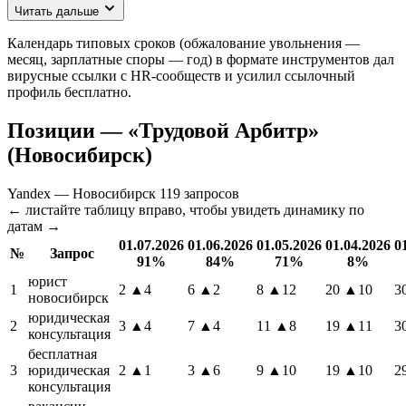
Читать дальше
Календарь типовых сроков (обжалование увольнения —
месяц, зарплатные споры — год) в формате инструментов дал
вирусные ссылки с HR-сообществ и усилил ссылочный
профиль бесплатно.
Позиции — «Трудовой Арбитр»
(Новосибирск)
Yandex — Новосибирск
119 запросов
← листайте таблицу вправо, чтобы увидеть динамику по
датам →
01.07.2026
01.06.2026
01.05.2026
01.04.2026
0
№
Запрос
91%
84%
71%
8%
юрист
1
2
▲4
6
▲2
8
▲12
20
▲10
3
новосибирск
юридическая
2
3
▲4
7
▲4
11
▲8
19
▲11
3
консультация
бесплатная
3
юридическая
2
▲1
3
▲6
9
▲10
19
▲10
2
консультация