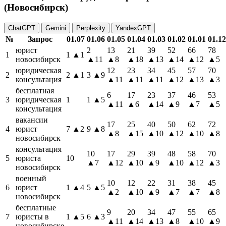
(Новосибирск)
ChatGPT
Gemini
Perplexity
YandexGPT
№
Запрос
01.07
01.06
01.05
01.04
01.03
01.02
01.01
01.12
юрист
2
13
21
39
52
66
78
1
1
▲1
новосибирск
▲11
▲8
▲18
▲13
▲14
▲12
▲5
юридическая
12
23
34
45
57
70
2
2
▲1
3
▲9
консультация
▲11
▲11
▲11
▲12
▲13
▲3
бесплатная
6
17
23
37
46
53
3
юридическая
1
1
▲5
▲11
▲6
▲14
▲9
▲7
▲5
консультация
вакансии
17
25
40
50
62
72
4
юрист
7
▲2
9
▲8
▲8
▲15
▲10
▲12
▲10
▲8
новосибирск
консультация
10
17
29
39
48
58
70
5
юриста
10
▲7
▲12
▲10
▲9
▲10
▲12
▲3
новосибирск
военный
10
12
22
31
38
45
6
юрист
1
▲4
5
▲5
▲2
▲10
▲9
▲7
▲7
▲8
новосибирск
бесплатные
9
20
34
47
55
65
7
юристы в
1
▲5
6
▲3
▲11
▲14
▲13
▲8
▲10
▲9
новосибирске