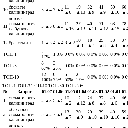
калининград
брекеты
11
19
32
41
50
60
10
3
▲4
7
▲4
калининград
▲8
▲13
▲9
▲9
▲10
▲
детская
стоматология
11
27
40
51
63
78
11
3
▲5
8
▲3
на буткова
▲16
▲13
▲11
▲12
▲15
▲
калининград
10
18
25
33
37
12
брекеты ли
1
▲3
4
▲4
8
▲2
▲8
▲7
▲8
▲4
▲
2
ТОП-1
1
8%
0
0%
0
0%
0
0%
0
0%
0
0%
0
17%
8
3
ТОП-3
0
0%
0
0%
0
0%
0
0%
0
0%
0
67%
25%
12
9
6
2
ТОП-10
0
0%
0
0%
0
0%
0
100%
75%
50%
17%
ТОП-1
ТОП-3
ТОП-10
ТОП-30
ТОП-50+
№
Запрос
01.07
01.06
01.05
01.04
01.03
01.02
01.01
01.
стоматология
10
12
24
32
40
46
1
2
▲3
5
▲5
калининград
▲2
▲12
▲8
▲8
▲6
▲
областная
13
20
29
39
49
59
2
стоматология
5
▲2
7
▲6
▲7
▲9
▲10
▲10
▲10
▲
калининград
детская