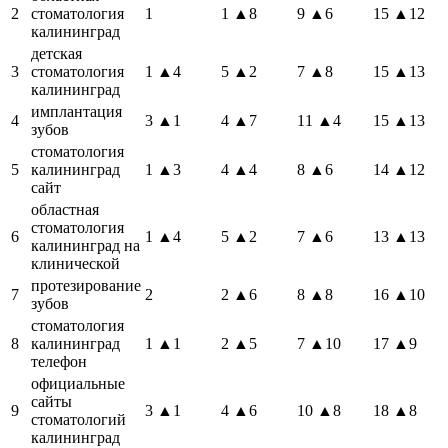
2
стоматология
1
1
▲8
9
▲6
15
▲12
калининград
детская
3
стоматология
1
▲4
5
▲2
7
▲8
15
▲13
калининград
имплантация
4
3
▲1
4
▲7
11
▲4
15
▲13
зубов
стоматология
5
калининград
1
▲3
4
▲4
8
▲6
14
▲12
сайт
областная
стоматология
6
1
▲4
5
▲2
7
▲6
13
▲13
калининград на
клинической
протезирование
7
2
2
▲6
8
▲8
16
▲10
зубов
стоматология
8
калининград
1
▲1
2
▲5
7
▲10
17
▲9
телефон
официальные
сайты
9
3
▲1
4
▲6
10
▲8
18
▲8
стоматологий
калининград