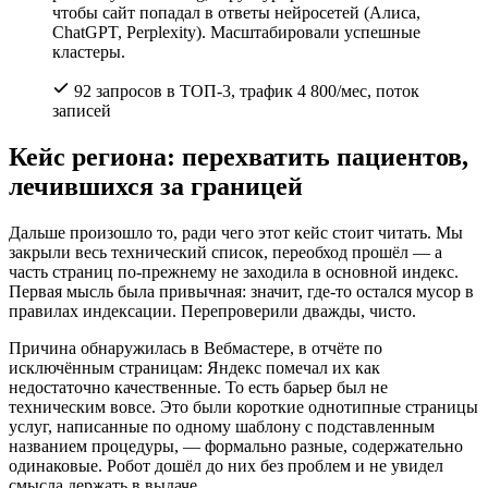
чтобы сайт попадал в ответы нейросетей (Алиса,
ChatGPT, Perplexity). Масштабировали успешные
кластеры.
92 запросов в ТОП-3, трафик 4 800/мес, поток
записей
Кейс региона: перехватить пациентов,
лечившихся за границей
Дальше произошло то, ради чего этот кейс стоит читать. Мы
закрыли весь технический список, переобход прошёл — а
часть страниц по-прежнему не заходила в основной индекс.
Первая мысль была привычная: значит, где-то остался мусор в
правилах индексации. Перепроверили дважды, чисто.
Причина обнаружилась в Вебмастере, в отчёте по
исключённым страницам: Яндекс помечал их как
недостаточно качественные. То есть барьер был не
техническим вовсе. Это были короткие однотипные страницы
услуг, написанные по одному шаблону с подставленным
названием процедуры, — формально разные, содержательно
одинаковые. Робот дошёл до них без проблем и не увидел
смысла держать в выдаче.