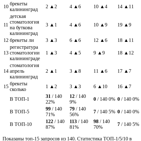
брекеты
10
2
▲2
4
▲6
10
▲4
14
▲11
калининград
детская
стоматология
11
3
▲1
4
▲6
10
▲9
19
▲9
на буткова
калининград
12
брекеты ли
3
▲3
6
▲6
12
▲6
18
▲11
регистратура
13
стоматологии
1
▲3
4
▲5
9
▲9
18
▲12
калининграде
стоматология
14
апрель
2
▲1
3
▲8
11
▲6
17
▲7
калининград
брекеты
15
1
▲2
3
▲3
6
▲10
16
▲7
сколько
31
/ 140
12
/ 140
В ТОП-1
0
/ 140
0%
0
/ 140
0%
22%
9%
99
/ 140
79
/ 140
В ТОП-5
7
/ 140
5%
0
/ 140
0%
71%
56%
122
/ 140
113
/ 140
98
/ 140
В ТОП-10
7
/ 140
5%
87%
81%
70%
Показаны топ-15 запросов из 140. Статистика ТОП-1/5/10 в