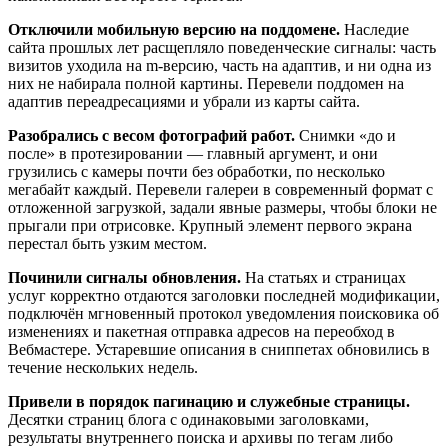
Отключили мобильную версию на поддомене.
Наследие
сайта прошлых лет расщепляло поведенческие сигналы: часть
визитов уходила на m-версию, часть на адаптив, и ни одна из
них не набирала полной картины. Перевели поддомен на
адаптив переадресациями и убрали из карты сайта.
Разобрались с весом фотографий работ.
Снимки «до и
после» в протезировании — главный аргумент, и они
грузились с камеры почти без обработки, по несколько
мегабайт каждый. Перевели галереи в современный формат с
отложенной загрузкой, задали явные размеры, чтобы блоки не
прыгали при отрисовке. Крупный элемент первого экрана
перестал быть узким местом.
Починили сигналы обновления.
На статьях и страницах
услуг корректно отдаются заголовки последней модификации,
подключён мгновенный протокол уведомления поисковика об
изменениях и пакетная отправка адресов на переобход в
Вебмастере. Устаревшие описания в сниппетах обновились в
течение нескольких недель.
Привели в порядок пагинацию и служебные страницы.
Десятки страниц блога с одинаковыми заголовками,
результаты внутреннего поиска и архивы по тегам либо