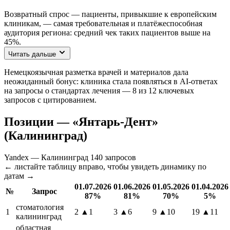
Возвратный спрос — пациенты, привыкшие к европейским
клиникам, — самая требовательная и платёжеспособная
аудитория региона: средний чек таких пациентов выше на
45%.
Читать дальше
Немецкоязычная разметка врачей и материалов дала
неожиданный бонус: клиника стала появляться в AI-ответах
на запросы о стандартах лечения — 8 из 12 ключевых
запросов с цитированием.
Позиции — «Янтарь-Дент»
(Калининград)
Yandex — Калининград
140 запросов
← листайте таблицу вправо, чтобы увидеть динамику по
датам →
01.07.2026
01.06.2026
01.05.2026
01.04.2026
№
Запрос
87%
81%
70%
5%
стоматология
1
2
▲1
3
▲6
9
▲10
19
▲11
калининград
областная