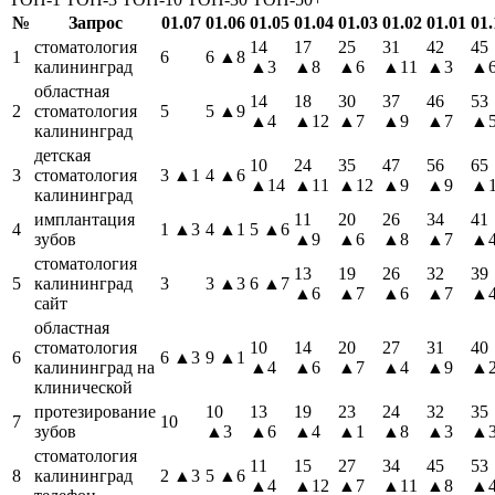
№
Запрос
01.07
01.06
01.05
01.04
01.03
01.02
01.01
01.
стоматология
14
17
25
31
42
45
1
6
6
▲8
калининград
▲3
▲8
▲6
▲11
▲3
▲
областная
14
18
30
37
46
53
2
стоматология
5
5
▲9
▲4
▲12
▲7
▲9
▲7
▲
калининград
детская
10
24
35
47
56
65
3
стоматология
3
▲1
4
▲6
▲14
▲11
▲12
▲9
▲9
▲1
калининград
имплантация
11
20
26
34
41
4
1
▲3
4
▲1
5
▲6
зубов
▲9
▲6
▲8
▲7
▲
стоматология
13
19
26
32
39
5
калининград
3
3
▲3
6
▲7
▲6
▲7
▲6
▲7
▲
сайт
областная
стоматология
10
14
20
27
31
40
6
6
▲3
9
▲1
калининград на
▲4
▲6
▲7
▲4
▲9
▲
клинической
протезирование
10
13
19
23
24
32
35
7
10
зубов
▲3
▲6
▲4
▲1
▲8
▲3
▲
стоматология
11
15
27
34
45
53
8
калининград
2
▲3
5
▲6
▲4
▲12
▲7
▲11
▲8
▲