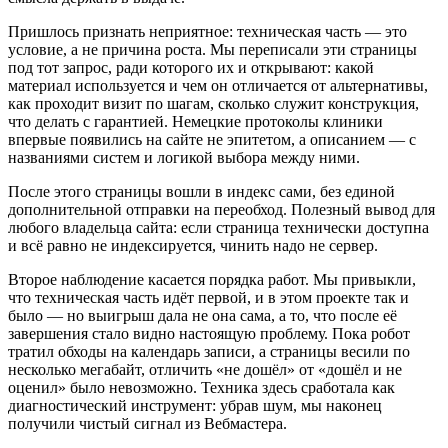
Пришлось признать неприятное: техническая часть — это
условие, а не причина роста. Мы переписали эти страницы
под тот запрос, ради которого их и открывают: какой
материал используется и чем он отличается от альтернативы,
как проходит визит по шагам, сколько служит конструкция,
что делать с гарантией. Немецкие протоколы клиники
впервые появились на сайте не эпитетом, а описанием — с
названиями систем и логикой выбора между ними.
После этого страницы вошли в индекс сами, без единой
дополнительной отправки на переобход. Полезный вывод для
любого владельца сайта: если страница технически доступна
и всё равно не индексируется, чинить надо не сервер.
Второе наблюдение касается порядка работ. Мы привыкли,
что техническая часть идёт первой, и в этом проекте так и
было — но выигрыш дала не она сама, а то, что после её
завершения стало видно настоящую проблему. Пока робот
тратил обходы на календарь записи, а страницы весили по
несколько мегабайт, отличить «не дошёл» от «дошёл и не
оценил» было невозможно. Техника здесь сработала как
диагностический инструмент: убрав шум, мы наконец
получили чистый сигнал из Вебмастера.