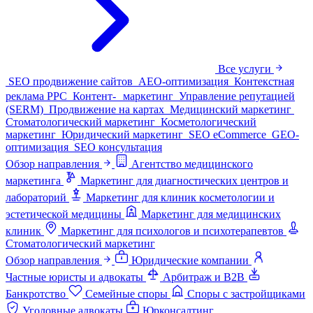
Все услуги
SEO продвижение сайтов
AEO-оптимизация
Контекстная
реклама PPC
Контент- маркетинг
Управление репутацией
(SERM)
Продвижение на картах
Медицинский маркетинг
Стоматологический маркетинг
Косметологический
маркетинг
Юридический маркетинг
SEO eCommerce
GEO-
оптимизация
SEO консультация
Обзор направления
Агентство медицинского
маркетинга
Маркетинг для диагностических центров и
лабораторий
Маркетинг для клиник косметологии и
эстетической медицины
Маркетинг для медицинских
клиник
Маркетинг для психологов и психотерапевтов
Стоматологический маркетинг
Обзор направления
Юридические компании
Частные юристы и адвокаты
Арбитраж и B2B
Банкротство
Семейные споры
Споры с застройщиками
Уголовные адвокаты
Юрконсалтинг