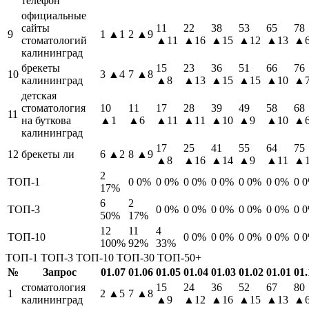
телефон
официальные
сайты
11
22
38
53
65
78
9
1
▲1
2
▲9
стоматологий
▲11
▲16
▲15
▲12
▲13
▲
калининград
брекеты
15
23
36
51
66
76
10
3
▲4
7
▲8
калининград
▲8
▲13
▲15
▲15
▲10
▲
детская
стоматология
10
11
17
28
39
49
58
68
11
на буткова
▲1
▲6
▲11
▲11
▲10
▲9
▲10
▲
калининград
17
25
41
55
64
75
12
брекеты ли
6
▲2
8
▲9
▲8
▲16
▲14
▲9
▲11
▲1
2
ТОП-1
0
0%
0
0%
0
0%
0
0%
0
0%
0
0%
0
17%
6
2
ТОП-3
0
0%
0
0%
0
0%
0
0%
0
0%
0
50%
17%
12
11
4
ТОП-10
0
0%
0
0%
0
0%
0
0%
0
100%
92%
33%
ТОП-1
ТОП-3
ТОП-10
ТОП-30
ТОП-50+
№
Запрос
01.07
01.06
01.05
01.04
01.03
01.02
01.01
01.
стоматология
15
24
36
52
67
80
1
2
▲5
7
▲8
калининград
▲9
▲12
▲16
▲15
▲13
▲