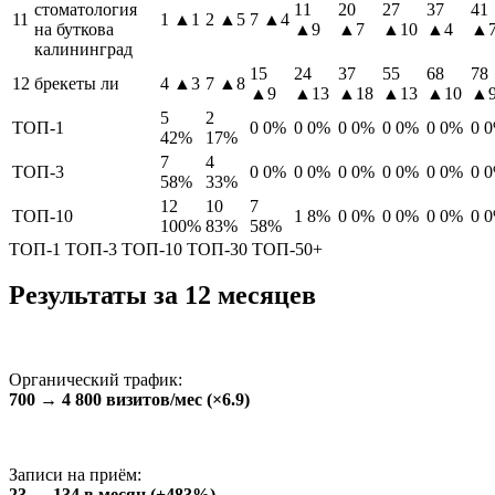
стоматология
11
20
27
37
41
11
1
▲1
2
▲5
7
▲4
на буткова
▲9
▲7
▲10
▲4
▲
калининград
15
24
37
55
68
78
12
брекеты ли
4
▲3
7
▲8
▲9
▲13
▲18
▲13
▲10
▲
5
2
ТОП-1
0
0%
0
0%
0
0%
0
0%
0
0%
0
42%
17%
7
4
ТОП-3
0
0%
0
0%
0
0%
0
0%
0
0%
0
58%
33%
12
10
7
ТОП-10
1
8%
0
0%
0
0%
0
0%
0
100%
83%
58%
ТОП-1
ТОП-3
ТОП-10
ТОП-30
ТОП-50+
Результаты за 12 месяцев
Органический трафик:
700 → 4 800 визитов/мес (×6.9)
Записи на приём:
23 → 134 в месяц (+483%)