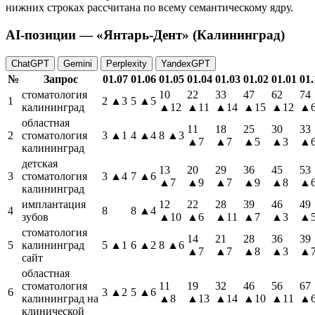
нижних строках рассчитана по всему семантическому ядру.
AI-позиции — «Янтарь-Дент» (Калининград)
ChatGPT
Gemini
Perplexity
YandexGPT
№
Запрос
01.07
01.06
01.05
01.04
01.03
01.02
01.01
01.
стоматология
10
22
33
47
62
74
1
2
▲3
5
▲5
калининград
▲12
▲11
▲14
▲15
▲12
▲
областная
11
18
25
30
33
2
стоматология
3
▲1
4
▲4
8
▲3
▲7
▲7
▲5
▲3
▲
калининград
детская
13
20
29
36
45
53
3
стоматология
3
▲4
7
▲6
▲7
▲9
▲7
▲9
▲8
▲
калининград
имплантация
12
22
28
39
46
49
4
8
8
▲4
зубов
▲10
▲6
▲11
▲7
▲3
▲
стоматология
14
21
28
36
39
5
калининград
5
▲1
6
▲2
8
▲6
▲7
▲7
▲8
▲3
▲
сайт
областная
стоматология
11
19
32
46
56
67
6
3
▲2
5
▲6
калининград на
▲8
▲13
▲14
▲10
▲11
▲
клинической