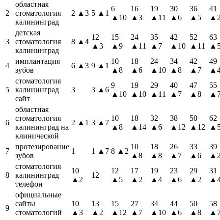
областная
6
16
19
30
36
41
2
стоматология
2
▲3
5
▲1
▲10
▲3
▲11
▲6
▲5
▲
калининград
детская
12
15
24
35
42
52
63
3
стоматология
8
▲4
▲3
▲9
▲11
▲7
▲10
▲11
▲
калининград
имплантация
10
18
24
34
42
49
4
6
▲3
9
▲1
зубов
▲8
▲6
▲10
▲8
▲7
▲
стоматология
9
19
29
40
47
55
5
калининград
3
3
▲6
▲10
▲10
▲11
▲7
▲8
▲
сайт
областная
стоматология
10
18
32
38
50
62
6
2
▲1
3
▲7
калининград на
▲8
▲14
▲6
▲12
▲12
▲
клинической
протезирование
10
18
26
33
39
7
1
1
▲7
8
▲2
зубов
▲8
▲8
▲7
▲6
▲
стоматология
10
12
17
19
23
29
31
8
калининград
12
▲2
▲5
▲2
▲4
▲6
▲2
▲
телефон
официальные
сайты
10
13
15
27
34
44
50
58
9
стоматологий
▲3
▲2
▲12
▲7
▲10
▲6
▲8
▲