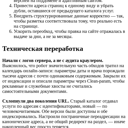
версией на поддомене и адаптивным сайтом.
Привести адреса страниц к единому виду и убрать
дубли, оставшиеся от предыдущего каталога услуг.
Внедрить структурированные данные корректно — так,
чтобы разметка соответствовала тому, что реально есть
на странице.
Ускорить переобход, чтобы правка на сайте отражалась в
выдаче за дни, а не за месяцы.
Техническая переработка
Начали с логов сервера, а не с аудита краулером.
Выяснилось, что робот значительную часть обходов тратил на
календарь онлайн-записи: параметры даты и врача порождали
тысячи адресов с почти одинаковым содержимым. Закрыли их
от индексации и описали параметры через Clean-param, чтобы
рекламные и служебные хвосты не считались
самостоятельными документами.
Схлопнули два поколения URL.
Старый каталог отдавал
услуги по адресам с идентификаторами, новый — по
человекочитаемым. Обе версии были доступны и обе
индексировались. Настроили постраничные переадресации на
канонические адреса, а не общий редирект на раздел, — иначе
накопленный вес просто теряется.