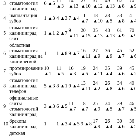
11
14
27
37
49
62
70
3
стоматология
6
▲5
▲3
▲13
▲10
▲12
▲13
▲8
▲
калининград
имплантация
11
18
28
33
41
4
1
▲3
4
▲3
7
▲4
зубов
▲7
▲10
▲5
▲8
▲
стоматология
9
20
35
48
61
70
5
калининград
1
▲1
2
▲7
▲11
▲15
▲13
▲13
▲9
▲
сайт
областная
стоматология
16
27
36
45
52
6
1
1
▲8
9
▲7
калининград на
▲11
▲9
▲9
▲7
▲
клинической
протезирование
10
11
16
19
24
35
39
45
7
зубов
▲1
▲5
▲3
▲5
▲11
▲4
▲6
▲
стоматология
13
24
26
34
40
8
калининград
5
▲3
8
▲1
9
▲4
▲11
▲2
▲8
▲6
▲
телефон
официальные
сайты
11
18
25
34
39
46
9
3
▲3
6
▲5
стоматологий
▲7
▲7
▲9
▲5
▲7
▲
калининград
брекеты
17
26
30
36
10
1
1
▲3
4
▲5
9
▲8
калининград
▲9
▲4
▲6
▲
детская