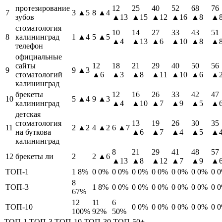
протезирование
12
25
40
52
68
76
7
3
▲5
8
▲4
зубов
▲13
▲15
▲12
▲16
▲8
▲
стоматология
10
14
27
33
43
51
8
калининград
1
▲4
5
▲5
▲4
▲13
▲6
▲10
▲8
▲
телефон
официальные
сайты
12
18
21
29
40
50
56
9
9
▲3
стоматологий
▲6
▲3
▲8
▲11
▲10
▲6
▲
калининград
брекеты
12
16
26
33
42
47
10
5
▲4
9
▲3
калининград
▲4
▲10
▲7
▲9
▲5
▲
детская
стоматология
13
19
26
30
35
11
2
▲2
4
▲2
6
▲7
на буткова
▲6
▲7
▲4
▲5
▲
калининград
8
21
29
41
48
57
12
брекеты ли
2
2
▲6
▲13
▲8
▲12
▲7
▲9
▲
ТОП-1
1
8%
0
0%
0
0%
0
0%
0
0%
0
0%
0
0%
0
8
ТОП-3
1
8%
0
0%
0
0%
0
0%
0
0%
0
0%
0
67%
12
11
6
ТОП-10
0
0%
0
0%
0
0%
0
0%
0
100%
92%
50%
ТОП-1
ТОП-3
ТОП-10
ТОП-30
ТОП-50+