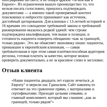
Европе». Из ограничения вышло преимущество: то, что
нельзя писать голословно, пришлось подтверждать
документами — а именно такой проверяемый контент
поисковики и нейросети принимают как источник,
достойный цитирования. Для клиники с 13-летней историей и
16 врачами это совпадение требований закона и требований
ранжирования оказалось редкой удачей: чем строже
подтверждена квалификация, тем выше и позиции, и
готовность пациента поверить обещанию «как за границей,
только рядом». Это же объясняет экономику ниши: пациенты,
привыкшие к европейским клиникам, — самая
требовательная и при этом самая платёжеспособная аудитория
региона, готовая платить за качество, которое можно
проверить документально, а не за красивое слово в заголовке.
Отзыв клиента
«Наши пациенты двадцать лет ездили лечиться „в
Европу“ и мерили нас Гданьском. Сайт наконец-то
отвечает на это сравнение прямо, с материалами и
сертификатами. Приходят целыми семьями, и
главный комплимент, который мы слышим: „как за
границей, только рядом“»