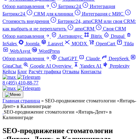
Обзор направления
Битрикс24
Интеграция
Битрикс24
CRM для клиники
Интеграция с МИС
Стоимость внедрения
Битрикс24, amoCRM или своя CRM:
как выбрать и не переплатить
amoCRM
Своя CRM
Обзор направления
Антивирус
Bitrix
Drupal
InSales
Joomla
Laravel
MODX
OpenCart
Tilda
WebAsyst
WordPress
Обзор направления
ChatGPT
Claude
DeepSeek
GigaChat
Google AI Overview
Yandex AI
Perplexity
Кейсы
Блог
Расчёт трафика
Отзывы
Контакты
8 (495) 410-88-77
Главная страница
»
SEO-продвижение стоматологии «Янтарь-
Дент» в Калининграде
SEO-продвижение стоматологии «Янтарь-Дент» в
Калининграде
SEO-продвижение стоматологии
«Янтарь-Дент» в Калининграде