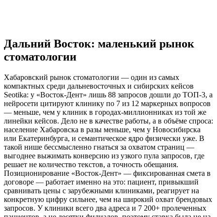
Дальний Восток: маленький рынок
стоматологии
Хабаровский рынок стоматологии — один из самых
компактных среди дальневосточных и сибирских кейсов
Seotika: у «Восток-Дент» лишь 88 запросов дошли до ТОП-3, а
нейросети цитируют клинику по 7 из 12 маркерных вопросов
— меньше, чем у клиник в городах-миллионниках из той же
линейки кейсов. Дело не в качестве работы, а в объёме спроса:
население Хабаровска в разы меньше, чем у Новосибирска
или Екатеринбурга, и семантическое ядро физически уже. В
такой нише бессмысленно гнаться за охватом страниц —
выгоднее выжимать конверсию из узкого пула запросов, где
решает не количество текстов, а точность обещания.
Позиционирование «Восток-Дент» — фиксированная смета в
договоре — работает именно на это: пациент, привыкший
сравнивать цены с зарубежными клиниками, реагирует на
конкретную цифру сильнее, чем на широкий охват брендовых
запросов. У клиники всего два адреса и 7 200+ пролеченных
пациентов, а не десятки филиалов, поэтому ставка была не на