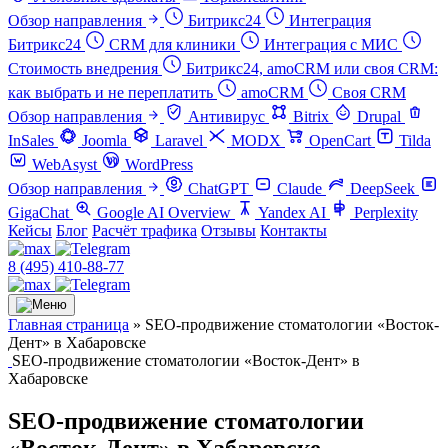
Обзор направления
Битрикс24
Интеграция
Битрикс24
CRM для клиники
Интеграция с МИС
Стоимость внедрения
Битрикс24, amoCRM или своя CRM:
как выбрать и не переплатить
amoCRM
Своя CRM
Обзор направления
Антивирус
Bitrix
Drupal
InSales
Joomla
Laravel
MODX
OpenCart
Tilda
WebAsyst
WordPress
Обзор направления
ChatGPT
Claude
DeepSeek
GigaChat
Google AI Overview
Yandex AI
Perplexity
Кейсы
Блог
Расчёт трафика
Отзывы
Контакты
8 (495) 410-88-77
Главная страница
»
SEO-продвижение стоматологии «Восток-
Дент» в Хабаровске
SEO-продвижение стоматологии «Восток-Дент» в
Хабаровске
SEO-продвижение стоматологии
«Восток-Дент» в Хабаровске