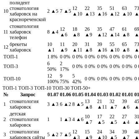
полидент
стоматология
12
22
35
51
63
7
10
2
▲5
7
▲5
хабаровск на
▲10
▲13
▲16
▲12
▲10
▲
краснореченской
стоматология
12
18
26
35
47
61
6
11
хабаровск
8
▲4
▲6
▲8
▲9
▲12
▲14
▲8
▲
телефон
брекеты
10
11
20
31
39
55
65
7
12
хабаровск
▲1
▲9
▲11
▲8
▲16
▲10
▲8
▲
ТОП-1
1
8%
0
0%
0
0%
0
0%
0
0%
0
0%
0
0%
0
6
2
ТОП-3
0
0%
0
0%
0
0%
0
0%
0
0%
0
50%
17%
12
9
5
ТОП-10
0
0%
0
0%
0
0%
0
0%
0
100%
75%
42%
ТОП-1
ТОП-3
ТОП-10
ТОП-30
ТОП-50+
№
Запрос
01.07
01.06
01.05
01.04
01.03
01.02
01.01
01
стоматология
13
21
32
39
4
1
3
▲3
6
▲2
8
▲5
хабаровск
▲8
▲11
▲7
▲6
▲
детская
10
17
22
27
3
2
стоматология
1
1
▲3
4
▲6
▲7
▲5
▲5
▲4
▲
хабаровск
стоматологии
12
15
24
34
39
4
3
5
▲2
7
▲5
хабаровск сайты
▲3
▲9
▲10
▲5
▲7
▲