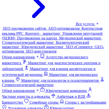
Все услуги
SEO продвижение сайтов
AEO-оптимизация
Контекстная
реклама PPC
Контент- маркетинг
Управление репутацией
(SERM)
Продвижение на картах
Медицинский маркетинг
Стоматологический маркетинг
Косметологический
маркетинг
Юридический маркетинг
SEO eCommerce
GEO-
оптимизация
SEO консультация
Обзор направления
Агентство медицинского
маркетинга
Маркетинг для диагностических центров и
лабораторий
Маркетинг для клиник косметологии и
эстетической медицины
Маркетинг для медицинских
клиник
Маркетинг для психологов и психотерапевтов
Стоматологический маркетинг
Обзор направления
Юридические компании
Частные юристы и адвокаты
Арбитраж и B2B
Банкротство
Семейные споры
Споры с застройщиками
Уголовные адвокаты
Юрконсалтинг