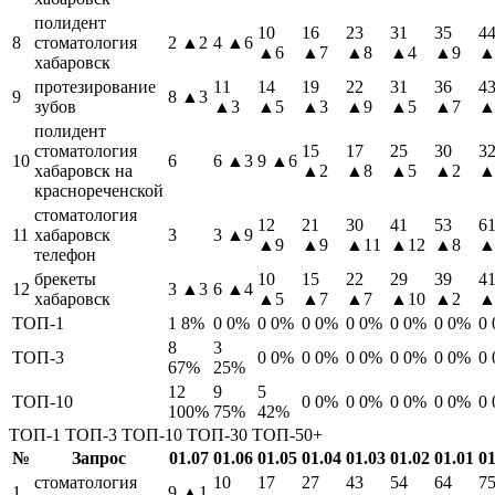
полидент
10
16
23
31
35
4
8
стоматология
2
▲2
4
▲6
▲6
▲7
▲8
▲4
▲9
▲
хабаровск
протезирование
11
14
19
22
31
36
4
9
8
▲3
зубов
▲3
▲5
▲3
▲9
▲5
▲7
▲
полидент
стоматология
15
17
25
30
3
10
6
6
▲3
9
▲6
хабаровск на
▲2
▲8
▲5
▲2
▲
краснореченской
стоматология
12
21
30
41
53
6
11
хабаровск
3
3
▲9
▲9
▲9
▲11
▲12
▲8
▲
телефон
брекеты
10
15
22
29
39
4
12
3
▲3
6
▲4
хабаровск
▲5
▲7
▲7
▲10
▲2
▲
ТОП-1
1
8%
0
0%
0
0%
0
0%
0
0%
0
0%
0
0%
0
8
3
ТОП-3
0
0%
0
0%
0
0%
0
0%
0
0%
0
67%
25%
12
9
5
ТОП-10
0
0%
0
0%
0
0%
0
0%
0
100%
75%
42%
ТОП-1
ТОП-3
ТОП-10
ТОП-30
ТОП-50+
№
Запрос
01.07
01.06
01.05
01.04
01.03
01.02
01.01
01
стоматология
10
17
27
43
54
64
7
1
9
▲1