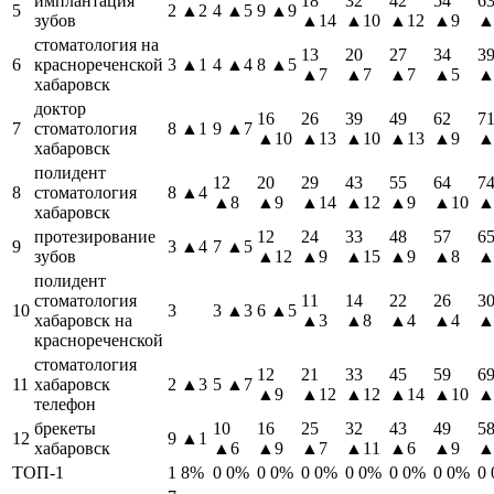
имплантация
18
32
42
54
6
5
2
▲2
4
▲5
9
▲9
зубов
▲14
▲10
▲12
▲9
▲
стоматология на
13
20
27
34
3
6
краснореченской
3
▲1
4
▲4
8
▲5
▲7
▲7
▲7
▲5
▲
хабаровск
доктор
16
26
39
49
62
7
7
стоматология
8
▲1
9
▲7
▲10
▲13
▲10
▲13
▲9
▲
хабаровск
полидент
12
20
29
43
55
64
7
8
стоматология
8
▲4
▲8
▲9
▲14
▲12
▲9
▲10
▲
хабаровск
протезирование
12
24
33
48
57
6
9
3
▲4
7
▲5
зубов
▲12
▲9
▲15
▲9
▲8
▲
полидент
стоматология
11
14
22
26
3
10
3
3
▲3
6
▲5
хабаровск на
▲3
▲8
▲4
▲4
▲
краснореченской
стоматология
12
21
33
45
59
6
11
хабаровск
2
▲3
5
▲7
▲9
▲12
▲12
▲14
▲10
▲
телефон
брекеты
10
16
25
32
43
49
5
12
9
▲1
хабаровск
▲6
▲9
▲7
▲11
▲6
▲9
▲
ТОП-1
1
8%
0
0%
0
0%
0
0%
0
0%
0
0%
0
0%
0