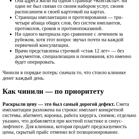
Оба адреса жили на одной странице «Контакты»: ни
один не был связан со своим набором услуг, своим
расписанием и своей карточкой на картах.
Страницы имплантации и протезирования — три-
четыре абзаца общих слов, без систем имплантов,
протоколов, сроков и противопоказаний.
Ни одного материала про сравнение с лечением за
рубежом, хотя этот вопрос звучал почти на каждой
первичной консультации.
Врачи представлены строчкой «стаж 12 лет» — без
документов, специализации и понимания, кто именно
будет оперировать.
Чинили в порядке потерь: сначала то, что стоило клинике
денег каждый день.
Как чинили — по приоритету
Раскрыли цену — это был самый дорогой дефект.
Смета
имплантации разложена на строки: имплант конкретной
системы, абатмент, коронка, работа хирурга, снимок; отдельно
указано, что добавляется при костной пластике и синус-
лифтинге. Для клиники, которая продаёт предсказуемость
цены, скрытый прайс отменял всё позиционирование.