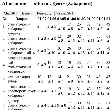
AI-позиции — «Восток-Дент» (Хабаровск)
ChatGPT
Gemini
Perplexity
YandexGPT
№
Запрос
01.07
01.06
01.05
01.04
01.03
01.02
01.01
01
стоматология
7
17
25
32
42
4
1
2
2
▲5
хабаровск
▲10
▲8
▲7
▲10
▲7
▲
детская
12
20
32
44
55
6
2
стоматология
1
▲2
3
▲9
▲8
▲12
▲12
▲11
▲6
▲
хабаровск
стоматологии
6
16
26
40
55
67
7
3
3
▲3
хабаровск сайты
▲10
▲10
▲14
▲15
▲12
▲11
▲
официальный
сайт
12
13
19
23
25
32
3
4
9
▲3
стоматологии
▲1
▲6
▲4
▲2
▲7
▲1
▲
хабаровск
имплантация
10
13
14
21
30
36
43
4
5
зубов
▲3
▲1
▲7
▲9
▲6
▲7
▲2
▲
стоматология на
13
19
31
43
57
6
6
краснореченской
2
▲4
6
▲7
▲6
▲12
▲12
▲14
▲12
▲
хабаровск
доктор
17
30
41
52
6
7
стоматология
2
▲4
6
▲3
9
▲8
▲13
▲11
▲11
▲9
▲
хабаровск