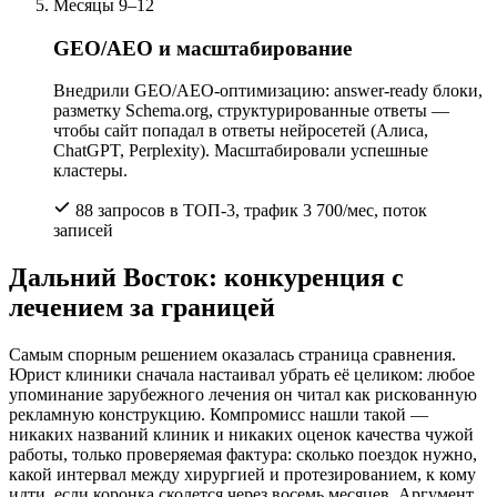
Месяцы 9–12
GEO/AEO и масштабирование
Внедрили GEO/AEO-оптимизацию: answer-ready блоки,
разметку Schema.org, структурированные ответы —
чтобы сайт попадал в ответы нейросетей (Алиса,
ChatGPT, Perplexity). Масштабировали успешные
кластеры.
88 запросов в ТОП-3, трафик 3 700/мес, поток
записей
Дальний Восток: конкуренция с
лечением за границей
Самым спорным решением оказалась страница сравнения.
Юрист клиники сначала настаивал убрать её целиком: любое
упоминание зарубежного лечения он читал как рискованную
рекламную конструкцию. Компромисс нашли такой —
никаких названий клиник и никаких оценок качества чужой
работы, только проверяемая фактура: сколько поездок нужно,
какой интервал между хирургией и протезированием, к кому
идти, если коронка сколется через восемь месяцев. Аргумент