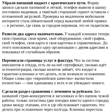
Убрали внешний виджет с критического пути.
Форму
записи сделали нативной и лёгкой, телефон вывели в шапку
постоянно видимым, а тяжёлый сторонний скрипт оставили с
отложенной загрузкой. Проверка на медленном мобильном
интернете стала обязательной перед выкаткой любой правки
— в регионе, где связь за городом неровная, это не педантизм.
Развели два адреса окончательно.
У каждой клиники теперь
своя страница: свои врачи, своё оборудование, свой график,
свой телефон, своя карта и своя карточка в справочниках. До
этого поисковик видел одну организацию с двумя адресами и
показывал её случайным образом.
Переписали страницы услуг в фактуру.
Что за система
имплантов и откуда, есть ли на неё сертификат, сколько идёт
остеоинтеграция, сколько визитов займёт, что входит в
гарантию клиники и что делать, если возникло осложнение.
Общие слова про «европейское качество» вычистили
полностью — они одинаковы у всех и не убеждают никого.
Сделали раздел сравнения с лечением за рубежом.
Без
названий стран-конкурентов в заголовках и без оценок чужой
работы: только логистика (две поездки вместо одного города),
сроки между этапами, кто и где обслуживает гарантию, что
делать при осложнении через полгода. Клиника перестала