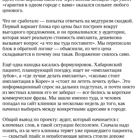
«гарантия в одном городе с вами» оказался сильнее любого
ценового.
Что не сработало — попытка отвечать на медтуризм скидкой.
Первый вариант блока про цены был построен вокруг
выгодного предложения, и он проваливался: у аудитории,
которая знает реальную стоимость импланта, дешевизна
вызывает вопрос «а что вы туда поставите». Мы переписали
блок в обратной логике — объяснили, из чего цена
складывается и почему она такая. Возражение снялось само.
Ещё одна находка касалась формулировок. Хабаровский
пациент, планирующий поездку, ищет не «имплантация
зубов», а «где лучше делать импланты», «сколько стоит
имплантация в Корее» и «стоит ли лететь лечить зубы». Это
информационный спрос на дальних подступах, и почти никто
из местных клиник его не забирал — все бились за короткие
коммерческие фразы. Мы зашли именно туда, и человек
попадал на сайт клиники за несколько недель до того, как
начинал выбирать между конкретными адресами в городе.
Общий вывод по проекту: аудит, который начинается с
ключевых слов, в такой ситуации бесполезен. Сначала надо
понять, из-за чего клиника теряет уже пришедшего пациента,
— скрытый прайс и неработающая запись стоили дороже