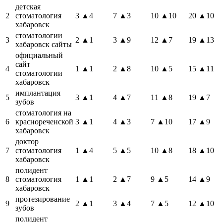
детская
2
стоматология
3
▲4
7
▲3
10
▲10
20
▲10
хабаровск
стоматологии
3
2
▲1
3
▲9
12
▲7
19
▲13
хабаровск сайты
официальный
сайт
4
1
▲1
2
▲8
10
▲5
15
▲11
стоматологии
хабаровск
имплантация
5
3
▲1
4
▲7
11
▲8
19
▲7
зубов
стоматология на
6
краснореченской
3
▲1
4
▲3
7
▲10
17
▲9
хабаровск
доктор
7
стоматология
1
▲4
5
▲5
10
▲8
18
▲10
хабаровск
полидент
8
стоматология
1
▲1
2
▲7
9
▲5
14
▲9
хабаровск
протезирование
9
2
▲1
3
▲4
7
▲5
12
▲10
зубов
полидент