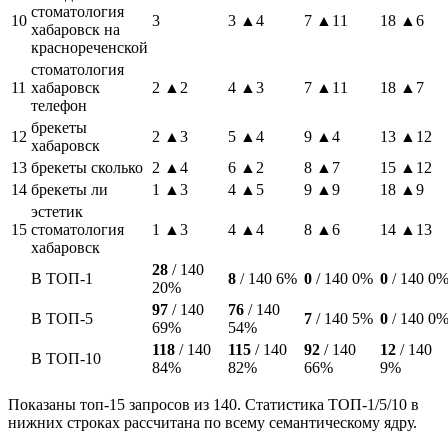
стоматология
10
3
3
▲4
7
▲11
18
▲6
хабаровск на
краснореченской
стоматология
11
хабаровск
2
▲2
4
▲3
7
▲11
18
▲7
телефон
брекеты
12
2
▲3
5
▲4
9
▲4
13
▲12
хабаровск
13
брекеты сколько
2
▲4
6
▲2
8
▲7
15
▲12
14
брекеты ли
1
▲3
4
▲5
9
▲9
18
▲9
эстетик
15
стоматология
1
▲3
4
▲4
8
▲6
14
▲13
хабаровск
28
/ 140
В ТОП-1
8
/ 140
6%
0
/ 140
0%
0
/ 140
0
20%
97
/ 140
76
/ 140
В ТОП-5
7
/ 140
5%
0
/ 140
0
69%
54%
118
/ 140
115
/ 140
92
/ 140
12
/ 140
В ТОП-10
84%
82%
66%
9%
Показаны топ-15 запросов из 140. Статистика ТОП-1/5/10 в
нижних строках рассчитана по всему семантическому ядру.