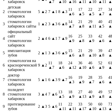
хабаровск
▲7
▲10
▲16
▲11
▲10
▲11
▲
детская
11
17
22
27
3
2
стоматология
5
▲2
7
▲1
8
▲3
▲6
▲5
▲5
▲7
▲
хабаровск
стоматологии
14
21
29
40
4
3
1
▲2
3
▲3
6
▲8
хабаровск сайты
▲7
▲8
▲11
▲5
▲
официальный
сайт
16
25
33
42
4
4
2
▲4
6
▲1
7
▲9
стоматологии
▲9
▲8
▲9
▲6
▲
хабаровск
имплантация
15
21
29
39
4
5
2
▲1
3
▲3
6
▲9
зубов
▲6
▲8
▲10
▲8
▲
стоматология на
11
18
24
36
46
52
6
6
краснореченской
9
▲2
▲7
▲6
▲12
▲10
▲6
▲9
▲
хабаровск
доктор
16
19
28
35
4
7
стоматология
5
▲1
6
▲3
9
▲7
▲3
▲9
▲7
▲6
▲
хабаровск
полидент
13
18
27
40
49
5
8
стоматология
3
▲4
7
▲6
▲5
▲9
▲13
▲9
▲8
▲
хабаровск
протезирование
11
22
33
50
60
7
9
2
▲3
5
▲6
зубов
▲11
▲11
▲17
▲10
▲13
▲