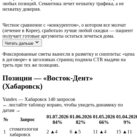
любых позиций. Семантика лечит нехватку трафика, а не
нехватку доверия.
Честное сравнение с «конкурентом», о котором все молчат
(лечение в Корее), сработало лучше любой скидки — пациент
получает готовые аргументы остаться лечиться дома.
Читать дальше
Фиксированные сметы вынесли в разметку и сниппеты: «цена
в договоре» в заголовках страниц подняла CTR выдачи на
треть при тех же позициях.
Позиции — «Восток-Дент»
(Хабаровск)
Yandex — Хабаровск
140 запросов
← листайте таблицу вправо, чтобы увидеть динамику по
датам →
01.07.2026
01.06.2026
01.05.2026
01.04.202
№
Запрос
84%
82%
66%
9%
стоматология
1
2
▲4
6
▲5
11
▲4
15
▲11
хабаровск