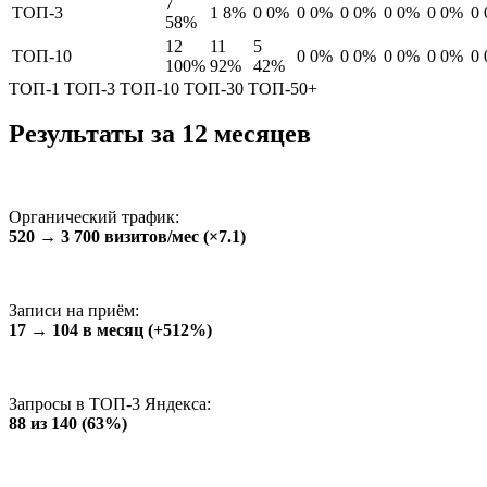
7
ТОП-3
1
8%
0
0%
0
0%
0
0%
0
0%
0
0%
0
58%
12
11
5
ТОП-10
0
0%
0
0%
0
0%
0
0%
0
100%
92%
42%
ТОП-1
ТОП-3
ТОП-10
ТОП-30
ТОП-50+
Результаты за 12 месяцев
Органический трафик:
520 → 3 700 визитов/мес (×7.1)
Записи на приём:
17 → 104 в месяц (+512%)
Запросы в ТОП-3 Яндекса:
88 из 140 (63%)