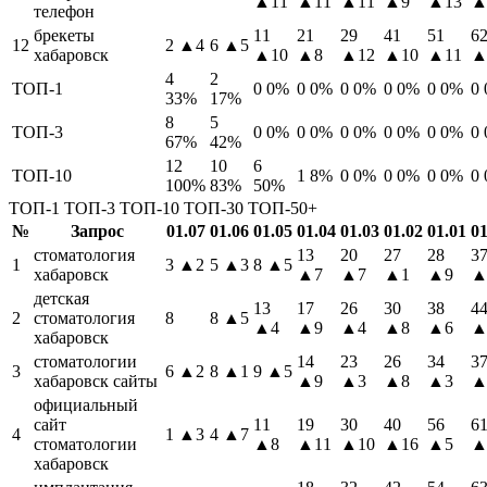
▲11
▲11
▲11
▲9
▲13
▲
телефон
брекеты
11
21
29
41
51
6
12
2
▲4
6
▲5
хабаровск
▲10
▲8
▲12
▲10
▲11
▲
4
2
ТОП-1
0
0%
0
0%
0
0%
0
0%
0
0%
0
33%
17%
8
5
ТОП-3
0
0%
0
0%
0
0%
0
0%
0
0%
0
67%
42%
12
10
6
ТОП-10
1
8%
0
0%
0
0%
0
0%
0
100%
83%
50%
ТОП-1
ТОП-3
ТОП-10
ТОП-30
ТОП-50+
№
Запрос
01.07
01.06
01.05
01.04
01.03
01.02
01.01
01
стоматология
13
20
27
28
3
1
3
▲2
5
▲3
8
▲5
хабаровск
▲7
▲7
▲1
▲9
▲
детская
13
17
26
30
38
4
2
стоматология
8
8
▲5
▲4
▲9
▲4
▲8
▲6
▲
хабаровск
стоматологии
14
23
26
34
3
3
6
▲2
8
▲1
9
▲5
хабаровск сайты
▲9
▲3
▲8
▲3
▲
официальный
сайт
11
19
30
40
56
6
4
1
▲3
4
▲7
стоматологии
▲8
▲11
▲10
▲16
▲5
▲
хабаровск