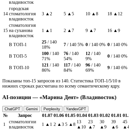
владивосток
городская
14
стоматология
3
▲2
5
▲5
10
▲8
18
▲12
владивосток
стоматология
15
на суханова
1
▲1
2
▲7
9
▲7
16
▲9
владивосток
25
/ 140
В ТОП-1
7
/ 140
5%
0
/ 140
0%
0
/ 140
0%
18%
100
/ 140
76
/ 140
12
/ 140
В ТОП-5
0
/ 140
0%
71%
54%
9%
121
/ 140
117
/ 140
96
/ 140
В ТОП-10
9
/ 140
6%
86%
84%
69%
Показаны топ-15 запросов из 140. Статистика ТОП-1/5/10 в
нижних строках рассчитана по всему семантическому ядру.
AI-позиции — «Марина Дент» (Владивосток)
ChatGPT
Gemini
Perplexity
YandexGPT
№
Запрос
01.07
01.06
01.05
01.04
01.03
01.02
01.01
01.
стоматологии
13
23
30
39
45
1
1
▲1
2
▲3
5
▲8
владивосток
▲10
▲7
▲9
▲6
▲