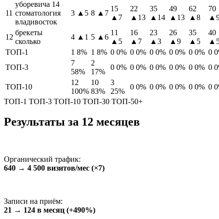
уборевича 14
15
22
35
49
62
70
11
стоматология
3
▲5
8
▲7
▲7
▲13
▲14
▲13
▲8
▲
владивосток
брекеты
11
16
23
26
35
40
12
4
▲1
5
▲6
сколько
▲5
▲7
▲3
▲9
▲5
▲
ТОП-1
1
8%
1
8%
0
0%
0
0%
0
0%
0
0%
0
0%
0
7
2
ТОП-3
0
0%
0
0%
0
0%
0
0%
0
0%
0
58%
17%
12
10
3
ТОП-10
0
0%
0
0%
0
0%
0
0%
0
100%
83%
25%
ТОП-1
ТОП-3
ТОП-10
ТОП-30
ТОП-50+
Результаты за 12 месяцев
Органический трафик:
640 → 4 500 визитов/мес (×7)
Записи на приём:
21 → 124 в месяц (+490%)