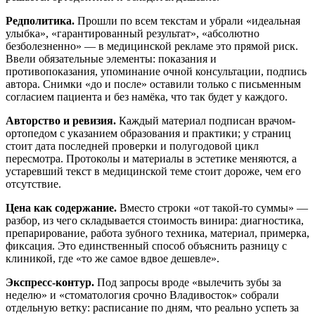
Редполитика.
Прошли по всем текстам и убрали «идеальная
улыбка», «гарантированный результат», «абсолютно
безболезненно» — в медицинской рекламе это прямой риск.
Ввели обязательные элементы: показания и
противопоказания, упоминание очной консультации, подпись
автора. Снимки «до и после» оставили только с письменным
согласием пациента и без намёка, что так будет у каждого.
Авторство и ревизия.
Каждый материал подписан врачом-
ортопедом с указанием образования и практики; у страниц
стоит дата последней проверки и полугодовой цикл
пересмотра. Протоколы и материалы в эстетике меняются, а
устаревший текст в медицинской теме стоит дороже, чем его
отсутствие.
Цена как содержание.
Вместо строки «от такой-то суммы» —
разбор, из чего складывается стоимость винира: диагностика,
препарирование, работа зубного техника, материал, примерка,
фиксация. Это единственный способ объяснить разницу с
клиникой, где «то же самое вдвое дешевле».
Экспресс-контур.
Под запросы вроде «вылечить зубы за
неделю» и «стоматология срочно Владивосток» собрали
отдельную ветку: расписание по дням, что реально успеть за