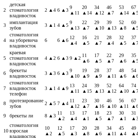
детская
9
20
34
46
53
67
2
стоматология
2
▲4
6
▲3
▲11
▲14
▲12
▲7
▲14
▲
владивосток
имплантация
9
22
29
39
52
60
3
3
▲1
4
▲5
зубов
▲13
▲7
▲10
▲13
▲8
▲
стоматология
12
16
21
28
32
37
4
на уборевича
6
6
▲6
▲4
▲5
▲7
▲4
▲5
▲
владивосток
краевая
11
17
22
29
35
5
стоматология
4
▲2
6
▲3
9
▲2
▲6
▲5
▲7
▲6
▲
владивосток
брекеты
9
19
28
37
48
54
6
3
▲3
6
▲3
владивосток
▲10
▲9
▲9
▲11
▲6
▲
стоматология
13
24
39
52
64
74
7
владивосток
3
▲1
4
▲9
▲11
▲15
▲13
▲12
▲10
▲
телефон
протезирование
11
23
30
46
56
67
8
2
▲5
7
▲4
зубов
▲12
▲7
▲16
▲10
▲11
▲
11
13
17
18
23
30
31
9
брекеты ли
8
▲3
▲2
▲4
▲1
▲5
▲7
▲1
▲
стоматология
10
12
17
20
28
34
45
49
10
взрослая
▲2
▲5
▲3
▲8
▲6
▲11
▲4
▲
владивосток