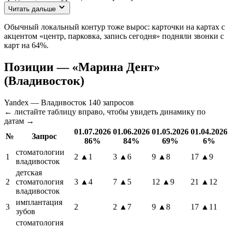
Читать дальше
Обычный локальный контур тоже вырос: карточки на картах с
акцентом «центр, парковка, запись сегодня» подняли звонки с
карт на 64%.
Позиции — «Марина Дент»
(Владивосток)
Yandex — Владивосток
140 запросов
← листайте таблицу вправо, чтобы увидеть динамику по
датам →
01.07.2026
01.06.2026
01.05.2026
01.04.2026
№
Запрос
86%
84%
69%
6%
стоматологии
1
2
▲1
3
▲6
9
▲8
17
▲9
владивосток
детская
2
стоматология
3
▲4
7
▲5
12
▲9
21
▲12
владивосток
имплантация
3
2
2
▲7
9
▲8
17
▲11
зубов
стоматология