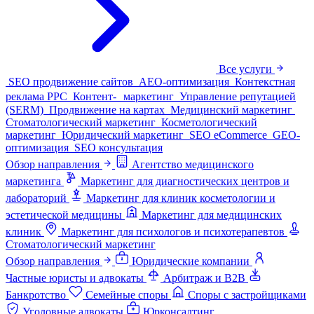
Все услуги
SEO продвижение сайтов
AEO-оптимизация
Контекстная
реклама PPC
Контент- маркетинг
Управление репутацией
(SERM)
Продвижение на картах
Медицинский маркетинг
Стоматологический маркетинг
Косметологический
маркетинг
Юридический маркетинг
SEO eCommerce
GEO-
оптимизация
SEO консультация
Обзор направления
Агентство медицинского
маркетинга
Маркетинг для диагностических центров и
лабораторий
Маркетинг для клиник косметологии и
эстетической медицины
Маркетинг для медицинских
клиник
Маркетинг для психологов и психотерапевтов
Стоматологический маркетинг
Обзор направления
Юридические компании
Частные юристы и адвокаты
Арбитраж и B2B
Банкротство
Семейные споры
Споры с застройщиками
Уголовные адвокаты
Юрконсалтинг