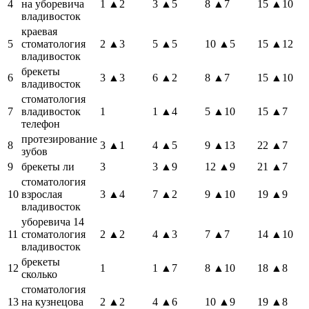
4
на уборевича
1
▲2
3
▲5
8
▲7
15
▲10
владивосток
краевая
5
стоматология
2
▲3
5
▲5
10
▲5
15
▲12
владивосток
брекеты
6
3
▲3
6
▲2
8
▲7
15
▲10
владивосток
стоматология
7
владивосток
1
1
▲4
5
▲10
15
▲7
телефон
протезирование
8
3
▲1
4
▲5
9
▲13
22
▲7
зубов
9
брекеты ли
3
3
▲9
12
▲9
21
▲7
стоматология
10
взрослая
3
▲4
7
▲2
9
▲10
19
▲9
владивосток
уборевича 14
11
стоматология
2
▲2
4
▲3
7
▲7
14
▲10
владивосток
брекеты
12
1
1
▲7
8
▲10
18
▲8
сколько
стоматология
13
на кузнецова
2
▲2
4
▲6
10
▲9
19
▲8