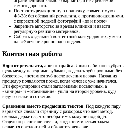
ограничениями каждого варианта, а не с рекламой
самого дорогого.
Построить редакционную политику, совместимую с
ФЗ-38: без обещаний результата, с противопоказаниями,
с корректной подачей фотографий «до и после».
Закрепить авторство за врачом клиники и ввести
регулярную ревизию материалов.
Собрать отдельный контентный контур для тех, у кого
на всё лечение ровно одна неделя.
Контентная работа
Ядро от результата, а не от прайса.
Люди набирают «убрать
щель между передними зубами», «сделать зубы ровными без
брекетов», «потемнел зуб после лечения нерва». Названия
процедур появляются позже, когда человек уже начитался.
Эти формулировки стали заголовками посадочных, а
«виниры» и «отбеливание» ушли на второй уровень, куда
ведут ссылки из ответов.
Сравнения вместо продающих текстов.
Под каждую пару
вариантов сделали страницу с разбором: что даёт метод,
сколько держится, что необратимо, кому не подойдёт.
Отдельно расписали случаи, когда эстетическая задача
решается ортодонтией и обходится дешевле.