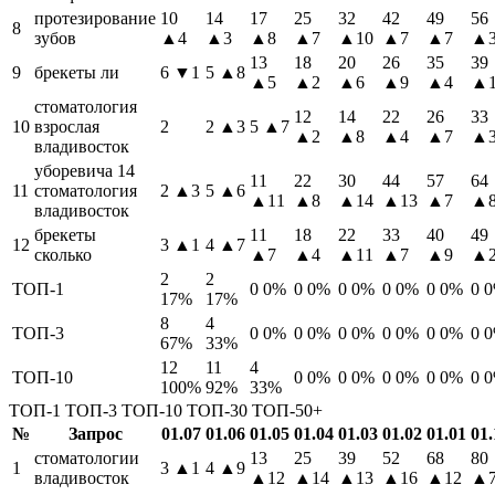
протезирование
10
14
17
25
32
42
49
56
8
зубов
▲4
▲3
▲8
▲7
▲10
▲7
▲7
▲
13
18
20
26
35
39
9
брекеты ли
6
▼1
5
▲8
▲5
▲2
▲6
▲9
▲4
▲
стоматология
12
14
22
26
33
10
взрослая
2
2
▲3
5
▲7
▲2
▲8
▲4
▲7
▲
владивосток
уборевича 14
11
22
30
44
57
64
11
стоматология
2
▲3
5
▲6
▲11
▲8
▲14
▲13
▲7
▲
владивосток
брекеты
11
18
22
33
40
49
12
3
▲1
4
▲7
сколько
▲7
▲4
▲11
▲7
▲9
▲
2
2
ТОП-1
0
0%
0
0%
0
0%
0
0%
0
0%
0
17%
17%
8
4
ТОП-3
0
0%
0
0%
0
0%
0
0%
0
0%
0
67%
33%
12
11
4
ТОП-10
0
0%
0
0%
0
0%
0
0%
0
100%
92%
33%
ТОП-1
ТОП-3
ТОП-10
ТОП-30
ТОП-50+
№
Запрос
01.07
01.06
01.05
01.04
01.03
01.02
01.01
01.
стоматологии
13
25
39
52
68
80
1
3
▲1
4
▲9
владивосток
▲12
▲14
▲13
▲16
▲12
▲