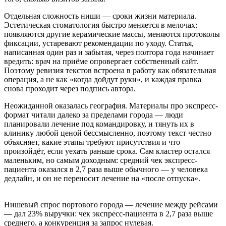
Отдельная сложность ниши — сроки жизни материала.
Эстетическая стоматология быстро меняется в мелочах:
появляются другие керамические массы, меняются протоколы
фиксации, устаревают рекомендации по уходу. Статья,
написанная один раз и забытая, через полтора года начинает
вредить: врач на приёме опровергает собственный сайт.
Поэтому ревизия текстов встроена в работу как обязательная
операция, а не как «когда дойдут руки», и каждая правка
снова проходит через подпись автора.
Неожиданной оказалась география. Материалы про экспресс-
формат читали далеко за пределами города — люди
планировали лечение под командировку, и тянуть их в
клинику любой ценой бессмысленно, поэтому текст честно
объясняет, какие этапы требуют присутствия и что
произойдёт, если уехать раньше срока. Сам кластер остался
маленьким, но самым доходным: средний чек экспресс-
пациента оказался в 2,7 раза выше обычного — у человека
дедлайн, и он не переносит лечение на «после отпуска».
Нишевый спрос портового города — лечение между рейсами
— дал 23% выручки: чек экспресс-пациента в 2,7 раза выше
среднего, а конкуренция за запрос нулевая.