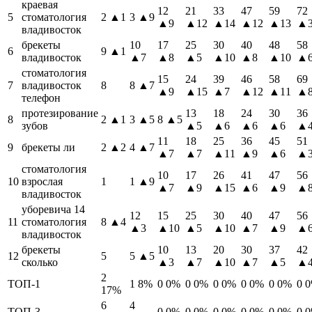
краевая
12
21
33
47
59
72
5
стоматология
2
▲1
3
▲9
▲9
▲12
▲14
▲12
▲13
▲
владивосток
брекеты
10
17
25
30
40
48
58
6
9
▲1
владивосток
▲7
▲8
▲5
▲10
▲8
▲10
▲
стоматология
15
24
39
46
58
69
7
владивосток
8
8
▲7
▲9
▲15
▲7
▲12
▲11
▲
телефон
протезирование
13
18
24
30
36
8
2
▲1
3
▲5
8
▲5
зубов
▲5
▲6
▲6
▲6
▲
11
18
25
36
45
51
9
брекеты ли
2
▲2
4
▲7
▲7
▲7
▲11
▲9
▲6
▲
стоматология
10
17
26
41
47
56
10
взрослая
1
1
▲9
▲7
▲9
▲15
▲6
▲9
▲
владивосток
уборевича 14
12
15
25
30
40
47
56
11
стоматология
8
▲4
▲3
▲10
▲5
▲10
▲7
▲9
▲
владивосток
брекеты
10
13
20
30
37
42
12
5
5
▲5
сколько
▲3
▲7
▲10
▲7
▲5
▲
2
ТОП-1
1
8%
0
0%
0
0%
0
0%
0
0%
0
0%
0
17%
6
4
ТОП-3
0
0%
0
0%
0
0%
0
0%
0
0%
0