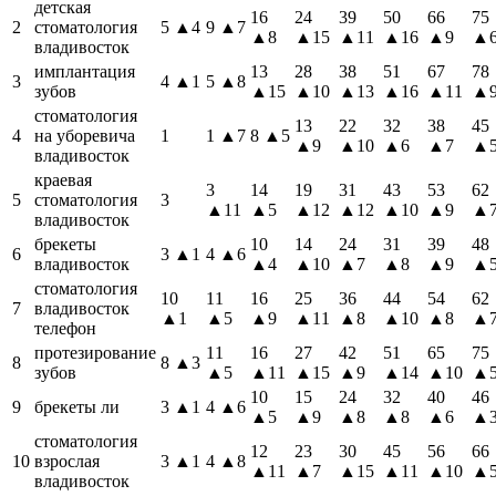
детская
16
24
39
50
66
75
2
стоматология
5
▲4
9
▲7
▲8
▲15
▲11
▲16
▲9
▲
владивосток
имплантация
13
28
38
51
67
78
3
4
▲1
5
▲8
зубов
▲15
▲10
▲13
▲16
▲11
▲
стоматология
13
22
32
38
45
4
на уборевича
1
1
▲7
8
▲5
▲9
▲10
▲6
▲7
▲
владивосток
краевая
3
14
19
31
43
53
62
5
стоматология
3
▲11
▲5
▲12
▲12
▲10
▲9
▲
владивосток
брекеты
10
14
24
31
39
48
6
3
▲1
4
▲6
владивосток
▲4
▲10
▲7
▲8
▲9
▲
стоматология
10
11
16
25
36
44
54
62
7
владивосток
▲1
▲5
▲9
▲11
▲8
▲10
▲8
▲
телефон
протезирование
11
16
27
42
51
65
75
8
8
▲3
зубов
▲5
▲11
▲15
▲9
▲14
▲10
▲
10
15
24
32
40
46
9
брекеты ли
3
▲1
4
▲6
▲5
▲9
▲8
▲8
▲6
▲
стоматология
12
23
30
45
56
66
10
взрослая
3
▲1
4
▲8
▲11
▲7
▲15
▲11
▲10
▲
владивосток