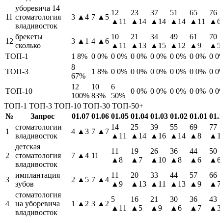
уборевича 14
12
23
37
51
65
76
11
стоматология
3
▲4
7
▲5
▲11
▲14
▲14
▲14
▲11
▲
владивосток
брекеты
10
21
34
49
61
70
12
3
▲1
4
▲6
сколько
▲11
▲13
▲15
▲12
▲9
▲
ТОП-1
1
8%
0
0%
0
0%
0
0%
0
0%
0
0%
0
0%
0
8
ТОП-3
1
8%
0
0%
0
0%
0
0%
0
0%
0
0%
0
67%
12
10
6
ТОП-10
0
0%
0
0%
0
0%
0
0%
0
100%
83%
50%
ТОП-1
ТОП-3
ТОП-10
ТОП-30
ТОП-50+
№
Запрос
01.07
01.06
01.05
01.04
01.03
01.02
01.01
01.
стоматологии
14
25
39
55
69
77
1
4
▲3
7
▲7
владивосток
▲11
▲14
▲16
▲14
▲8
▲1
детская
11
19
26
36
44
50
2
стоматология
7
▲4
11
▲8
▲7
▲10
▲8
▲6
▲
владивосток
имплантация
11
20
33
44
57
66
3
2
▲5
7
▲4
зубов
▲9
▲13
▲11
▲13
▲9
▲
стоматология
5
16
21
30
36
43
4
на уборевича
1
▲2
3
▲2
▲11
▲5
▲9
▲6
▲7
▲
владивосток