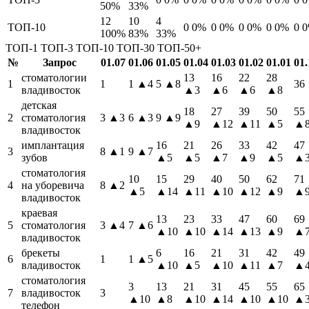
50%
33%
12
10
4
ТОП-10
0
0%
0
0%
0
0%
0
0%
0
100%
83%
33%
ТОП-1
ТОП-3
ТОП-10
ТОП-30
ТОП-50+
№
Запрос
01.07
01.06
01.05
01.04
01.03
01.02
01.01
01.
стоматологии
13
16
22
28
1
1
1
▲4
5
▲8
36
владивосток
▲3
▲6
▲6
▲8
детская
18
27
39
50
55
2
стоматология
3
▲3
6
▲3
9
▲9
▲9
▲12
▲11
▲5
▲
владивосток
имплантация
16
21
26
33
42
47
3
8
▲1
9
▲7
зубов
▲5
▲5
▲7
▲9
▲5
▲
стоматология
10
15
29
40
50
62
71
4
на уборевича
8
▲2
▲5
▲14
▲11
▲10
▲12
▲9
▲
владивосток
краевая
13
23
33
47
60
69
5
стоматология
3
▲4
7
▲6
▲10
▲10
▲14
▲13
▲9
▲
владивосток
брекеты
6
16
21
31
42
49
6
1
1
▲5
владивосток
▲10
▲5
▲10
▲11
▲7
▲
стоматология
3
13
21
31
45
55
65
7
владивосток
3
▲10
▲8
▲10
▲14
▲10
▲10
▲
телефон