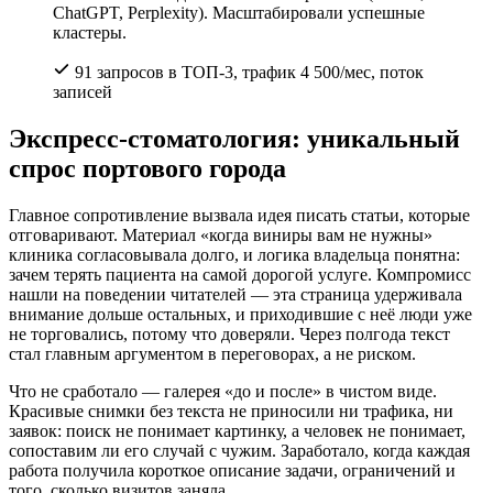
ChatGPT, Perplexity). Масштабировали успешные
кластеры.
91 запросов в ТОП-3, трафик 4 500/мес, поток
записей
Экспресс-стоматология: уникальный
спрос портового города
Главное сопротивление вызвала идея писать статьи, которые
отговаривают. Материал «когда виниры вам не нужны»
клиника согласовывала долго, и логика владельца понятна:
зачем терять пациента на самой дорогой услуге. Компромисс
нашли на поведении читателей — эта страница удерживала
внимание дольше остальных, и приходившие с неё люди уже
не торговались, потому что доверяли. Через полгода текст
стал главным аргументом в переговорах, а не риском.
Что не сработало — галерея «до и после» в чистом виде.
Красивые снимки без текста не приносили ни трафика, ни
заявок: поиск не понимает картинку, а человек не понимает,
сопоставим ли его случай с чужим. Заработало, когда каждая
работа получила короткое описание задачи, ограничений и
того, сколько визитов заняла.