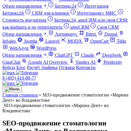
Обзор направления
Битрикс24
Интеграция
Битрикс24
CRM для клиники
Интеграция с МИС
Стоимость внедрения
Битрикс24, amoCRM или своя CRM:
как выбрать и не переплатить
amoCRM
Своя CRM
Обзор направления
Антивирус
Bitrix
Drupal
InSales
Joomla
Laravel
MODX
OpenCart
Tilda
WebAsyst
WordPress
Обзор направления
ChatGPT
Claude
DeepSeek
GigaChat
Google AI Overview
Yandex AI
Perplexity
Кейсы
Блог
Расчёт трафика
Отзывы
Контакты
8 (495) 410-88-77
Главная страница
»
SEO-продвижение стоматологии «Марина
Дент» во Владивостоке
SEO-продвижение стоматологии «Марина Дент» во
Владивостоке
SEO-продвижение стоматологии
«Марина Дент» во Владивостоке