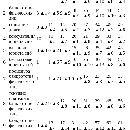
▲7
▲8
▲6
▲10
▲8
▲4
банкротство
18
25
34
44
54
2
физических
3
▲1
4
▲5
9
▲9
▲7
▲9
▲10
▲10
▲3
лиц
списание
11
15
20
27
34
46
49
3
8
▲3
долгов
▲4
▲5
▲7
▲7
▲12
▲3
▲6
консультация
10
13
20
21
29
33
37
4
10
юриста спб
▲3
▲7
▲1
▲8
▲4
▲4
▲2
вакансии
15
26
35
42
48
5
3
▲3
6
▲2
8
▲7
юриста спб
▲11
▲9
▲7
▲6
▲5
бесплатные
16
26
36
49
57
6
1
1
▲6
7
▲9
юристы спб
▲10
▲10
▲13
▲8
▲6
процедура
банкротства
15
23
26
33
7
1
1
▲7
8
▲1
9
▲6
физического
▲8
▲3
▲7
▲5
лица
текущие
платежи в
12
20
31
39
48
56
8
банкротстве
7
▲2
9
▲3
▲8
▲11
▲8
▲9
▲8
▲6
физических
лиц
банкротство
13
17
31
42
57
69
81
9
физических
9
▲4
▲4
▲14
▲11
▲15
▲12
▲12
▲6