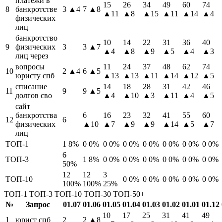
платежи в
15
26
34
49
60
74
8
банкротстве
3
▲4
7
▲8
▲11
▲8
▲15
▲11
▲14
▲4
физических
лиц
банкротство
10
14
22
31
36
40
9
физических
3
3
▲7
▲4
▲8
▲9
▲5
▲4
▲3
лиц через
вопросы
11
24
37
48
62
74
10
2
▲4
6
▲5
юристу спб
▲13
▲13
▲11
▲14
▲12
▲5
списание
14
18
28
31
42
46
11
9
9
▲5
долгов сво
▲4
▲10
▲3
▲11
▲4
▲5
сайт
банкротства
6
16
23
32
41
55
60
12
6
физических
▲10
▲7
▲9
▲9
▲14
▲5
▲7
лиц
ТОП-1
1
8%
0
0%
0
0%
0
0%
0
0%
0
0%
0
0%
0
0%
6
ТОП-3
1
8%
0
0%
0
0%
0
0%
0
0%
0
0%
0
0%
50%
12
12
3
ТОП-10
0
0%
0
0%
0
0%
0
0%
0
0%
100%
100%
25%
ТОП-1
ТОП-3
ТОП-10
ТОП-30
ТОП-50+
№
Запрос
01.07
01.06
01.05
01.04
01.03
01.02
01.01
01.12
10
17
25
31
41
49
1
юрист спб
2
2
▲8