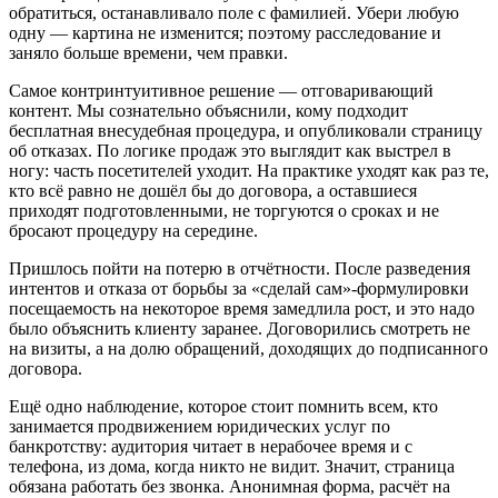
обратиться, останавливало поле с фамилией. Убери любую
одну — картина не изменится; поэтому расследование и
заняло больше времени, чем правки.
Самое контринтуитивное решение — отговаривающий
контент. Мы сознательно объяснили, кому подходит
бесплатная внесудебная процедура, и опубликовали страницу
об отказах. По логике продаж это выглядит как выстрел в
ногу: часть посетителей уходит. На практике уходят как раз те,
кто всё равно не дошёл бы до договора, а оставшиеся
приходят подготовленными, не торгуются о сроках и не
бросают процедуру на середине.
Пришлось пойти на потерю в отчётности. После разведения
интентов и отказа от борьбы за «сделай сам»-формулировки
посещаемость на некоторое время замедлила рост, и это надо
было объяснить клиенту заранее. Договорились смотреть не
на визиты, а на долю обращений, доходящих до подписанного
договора.
Ещё одно наблюдение, которое стоит помнить всем, кто
занимается продвижением юридических услуг по
банкротству: аудитория читает в нерабочее время и с
телефона, из дома, когда никто не видит. Значит, страница
обязана работать без звонка. Анонимная форма, расчёт на