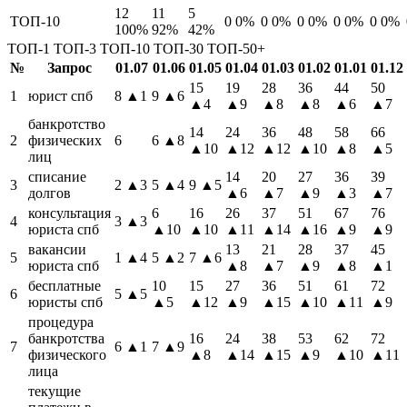
12
11
5
ТОП-10
0
0%
0
0%
0
0%
0
0%
0
0%
100%
92%
42%
ТОП-1
ТОП-3
ТОП-10
ТОП-30
ТОП-50+
№
Запрос
01.07
01.06
01.05
01.04
01.03
01.02
01.01
01.12
15
19
28
36
44
50
1
юрист спб
8
▲1
9
▲6
▲4
▲9
▲8
▲8
▲6
▲7
банкротство
14
24
36
48
58
66
2
физических
6
6
▲8
▲10
▲12
▲12
▲10
▲8
▲5
лиц
списание
14
20
27
36
39
3
2
▲3
5
▲4
9
▲5
долгов
▲6
▲7
▲9
▲3
▲7
консультация
6
16
26
37
51
67
76
4
3
▲3
юриста спб
▲10
▲10
▲11
▲14
▲16
▲9
▲9
вакансии
13
21
28
37
45
5
1
▲4
5
▲2
7
▲6
юриста спб
▲8
▲7
▲9
▲8
▲1
бесплатные
10
15
27
36
51
61
72
6
5
▲5
юристы спб
▲5
▲12
▲9
▲15
▲10
▲11
▲9
процедура
банкротства
16
24
38
53
62
72
7
6
▲1
7
▲9
физического
▲8
▲14
▲15
▲9
▲10
▲11
лица
текущие