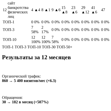
сайт
банкротства
15
23
29
41
12
4
▲4
8
▲1
9
▲6
47
физических
▲8
▲6
▲12
▲6
лиц
ТОП-1
0
0%
0
0%
0
0%
0
0%
0
0%
0
0%
0
0%
0
0%
7
2
ТОП-3
0
0%
0
0%
0
0%
0
0%
0
0%
0
0%
58%
17%
12
12
7
ТОП-10
0
0%
0
0%
0
0%
0
0%
0
0%
100%
100%
58%
ТОП-1
ТОП-3
ТОП-10
ТОП-30
ТОП-50+
Результаты за 12 месяцев
Органический трафик:
860 → 5 400 визитов/мес (×6.3)
Обращения:
30 → 182 в месяц (+507%)