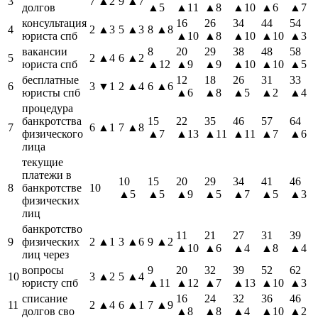
3
7
▲2
9
▲7
долгов
▲5
▲11
▲8
▲10
▲6
▲7
консультация
16
26
34
44
54
4
2
▲3
5
▲3
8
▲8
юриста спб
▲10
▲8
▲10
▲10
▲3
вакансии
8
20
29
38
48
58
5
2
▲4
6
▲2
юриста спб
▲12
▲9
▲9
▲10
▲10
▲5
бесплатные
12
18
26
31
33
6
3
▼1
2
▲4
6
▲6
юристы спб
▲6
▲8
▲5
▲2
▲4
процедура
банкротства
15
22
35
46
57
64
7
6
▲1
7
▲8
физического
▲7
▲13
▲11
▲11
▲7
▲6
лица
текущие
платежи в
10
15
20
29
34
41
46
8
банкротстве
10
▲5
▲5
▲9
▲5
▲7
▲5
▲3
физических
лиц
банкротство
11
21
27
31
39
9
физических
2
▲1
3
▲6
9
▲2
▲10
▲6
▲4
▲8
▲4
лиц через
вопросы
9
20
32
39
52
62
10
3
▲2
5
▲4
юристу спб
▲11
▲12
▲7
▲13
▲10
▲3
списание
16
24
32
36
46
11
2
▲4
6
▲1
7
▲9
долгов сво
▲8
▲8
▲4
▲10
▲2