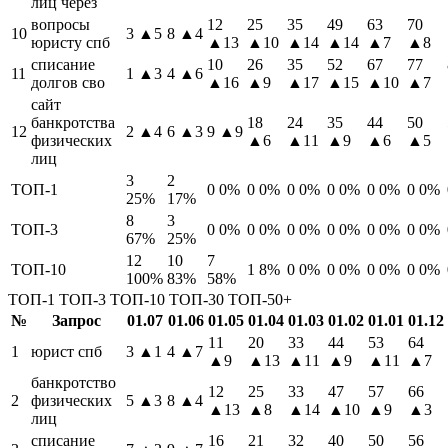
лиц через
вопросы
12
25
35
49
63
70
10
3
▲5
8
▲4
юристу спб
▲13
▲10
▲14
▲14
▲7
▲8
списание
10
26
35
52
67
77
11
1
▲3
4
▲6
долгов сво
▲16
▲9
▲17
▲15
▲10
▲7
сайт
банкротства
18
24
35
44
50
12
2
▲4
6
▲3
9
▲9
физических
▲6
▲11
▲9
▲6
▲5
лиц
3
2
ТОП-1
0
0%
0
0%
0
0%
0
0%
0
0%
0
0%
25%
17%
8
3
ТОП-3
0
0%
0
0%
0
0%
0
0%
0
0%
0
0%
67%
25%
12
10
7
ТОП-10
1
8%
0
0%
0
0%
0
0%
0
0%
100%
83%
58%
ТОП-1
ТОП-3
ТОП-10
ТОП-30
ТОП-50+
№
Запрос
01.07
01.06
01.05
01.04
01.03
01.02
01.01
01.12
11
20
33
44
53
64
1
юрист спб
3
▲1
4
▲7
▲9
▲13
▲11
▲9
▲11
▲7
банкротство
12
25
33
47
57
66
2
физических
5
▲3
8
▲4
▲13
▲8
▲14
▲10
▲9
▲3
лиц
списание
16
21
32
40
50
56