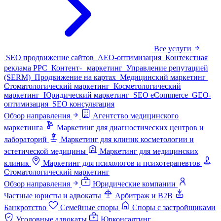
Все услуги
SEO продвижение сайтов
AEO-оптимизация
Контекстная
реклама PPC
Контент- маркетинг
Управление репутацией
(SERM)
Продвижение на картах
Медицинский маркетинг
Стоматологический маркетинг
Косметологический
маркетинг
Юридический маркетинг
SEO eCommerce
GEO-
оптимизация
SEO консультация
Обзор направления
Агентство медицинского
маркетинга
Маркетинг для диагностических центров и
лабораторий
Маркетинг для клиник косметологии и
эстетической медицины
Маркетинг для медицинских
клиник
Маркетинг для психологов и психотерапевтов
Стоматологический маркетинг
Обзор направления
Юридические компании
Частные юристы и адвокаты
Арбитраж и B2B
Банкротство
Семейные споры
Споры с застройщиками
Уголовные адвокаты
Юрконсалтинг