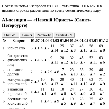
Показаны топ-15 запросов из 130. Статистика ТОП-1/5/10 в
нижних строках рассчитана по всему семантическому ядру.
AI-позиции — «Невскій Юристъ» (Санкт-
Петербурге)
ChatGPT
Gemini
Perplexity
YandexGPT
№
Запрос
01.07
01.06
01.05
01.04
01.03
01.02
01.01
01.12
11
25
37
45
58
69
1
юрист спб
3
▲1
4
▲7
▲14
▲12
▲8
▲13
▲11
▲8
банкротство
9
20
32
45
52
63
2
физических
2
▲4
6
▲3
▲11
▲12
▲13
▲7
▲11
▲6
лиц
списание
17
23
33
39
46
3
2
2
▲7
9
▲8
долгов
▲6
▲10
▲6
▲7
▲2
консультация
10
16
29
40
51
63
71
4
7
▲3
юриста спб
▲6
▲13
▲11
▲11
▲12
▲8
▲9
вакансии
11
12
18
24
27
36
41
5
8
▲3
юриста спб
▲1
▲6
▲6
▲3
▲9
▲5
▲1
бесплатные
14
19
28
35
42
6
1
1
▲4
5
▲9
юристы спб
▲5
▲9
▲7
▲7
▲6
процедура