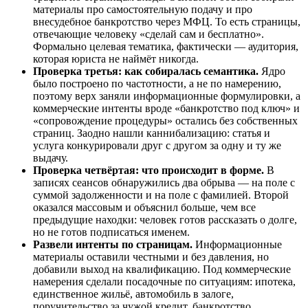
материалы про самостоятельную подачу и про
внесудебное банкротство через МФЦ. То есть страницы,
отвечающие человеку «сделай сам и бесплатно».
Формально целевая тематика, фактически — аудитория,
которая юриста не наймёт никогда.
Проверка третья: как собиралась семантика.
Ядро
было построено по частотности, а не по намерению,
поэтому верх заняли информационные формулировки, а
коммерческие интенты вроде «банкротство под ключ» и
«сопровождение процедуры» остались без собственных
страниц. Заодно нашли каннибализацию: статья и
услуга конкурировали друг с другом за одну и ту же
выдачу.
Проверка четвёртая: что происходит в форме.
В
записях сеансов обнаружились два обрыва — на поле с
суммой задолженности и на поле с фамилией. Второй
оказался массовым и объяснил больше, чем все
предыдущие находки: человек готов рассказать о долге,
но не готов подписаться именем.
Развели интенты по страницам.
Информационные
материалы оставили честными и без давления, но
добавили выход на квалификацию. Под коммерческие
намерения сделали посадочные по ситуациям: ипотека,
единственное жильё, автомобиль в залоге,
поручительство за чужой кредит, банкротство