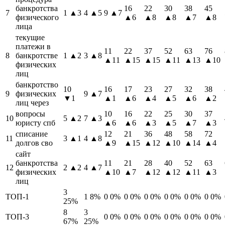
банкротства
16
22
30
38
45
7
1
▲3
4
▲5
9
▲7
физического
▲6
▲8
▲8
▲7
▲8
лица
текущие
платежи в
11
22
37
52
63
76
8
банкротстве
1
▲2
3
▲8
▲11
▲15
▲15
▲11
▲13
▲10
физических
лиц
банкротство
10
16
17
23
27
32
38
9
физических
9
▲7
▼1
▲1
▲6
▲4
▲5
▲6
▲2
лиц через
вопросы
10
16
22
25
30
37
10
5
▲2
7
▲3
юристу спб
▲6
▲6
▲3
▲5
▲7
▲3
списание
12
21
36
48
58
72
11
3
▲1
4
▲8
долгов сво
▲9
▲15
▲12
▲10
▲14
▲4
сайт
банкротства
11
21
28
40
52
63
12
2
▲2
4
▲7
физических
▲10
▲7
▲12
▲12
▲11
▲3
лиц
3
ТОП-1
1
8%
0
0%
0
0%
0
0%
0
0%
0
0%
0
0%
25%
8
3
ТОП-3
0
0%
0
0%
0
0%
0
0%
0
0%
0
0%
67%
25%