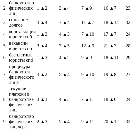
банкротство
2
физических
1
▲2
3
▲4
7
▲9
16
▲7
23
лиц
списание
3
3
▲4
7
▲4
11
▲7
18
▲14
32
долгов
консультация
4
1
▲3
4
▲3
7
▲10
17
▲7
24
юриста спб
вакансии
5
3
▲4
7
▲5
12
▲9
21
▲7
28
юриста спб
бесплатные
6
1
▲3
4
▲5
9
▲9
18
▲11
29
юристы спб
процедура
банкротства
7
3
▲2
5
▲4
9
▲10
19
▲8
27
физического
лица
текущие
платежи в
8
банкротстве
3
▲1
4
▲3
7
▲11
18
▲6
24
физических
лиц
банкротство
9
физических
2
▲3
5
▲4
9
▲11
20
▲12
32
лиц через