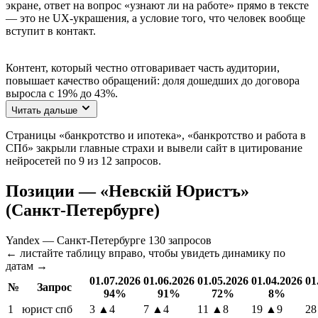
экране, ответ на вопрос «узнают ли на работе» прямо в тексте
— это не UX-украшения, а условие того, что человек вообще
вступит в контакт.
Контент, который честно отговаривает часть аудитории,
повышает качество обращений: доля дошедших до договора
выросла с 19% до 43%.
Читать дальше
Страницы «банкротство и ипотека», «банкротство и работа в
СПб» закрыли главные страхи и вывели сайт в цитирование
нейросетей по 9 из 12 запросов.
Позиции — «Невскій Юристъ»
(Санкт-Петербурге)
Yandex — Санкт-Петербурге
130 запросов
← листайте таблицу вправо, чтобы увидеть динамику по
датам →
01.07.2026
01.06.2026
01.05.2026
01.04.2026
01
№
Запрос
94%
91%
72%
8%
1
юрист спб
3
▲4
7
▲4
11
▲8
19
▲9
28