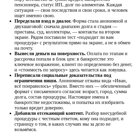
пенсионера, статус ИП, долг по алиментам. Каждая
ситуация — свои последствия и свои сроки, и человек
ищет именно свою.
Переделали вход в диалог.
Форма стала анонимной и
двухшаговой: сначала диапазон долга и стадия —
приставы, суд, коллекторы, — контакты на втором
экране. Рядом поставили тест «подходит ли вам
процедура» с результатом прямо на экране, а не в обмен
на почту.
Вынесли деньги на поверхность.
Оплата по этапам и
рассрочка попали в блок цен: в банкротстве это
ключевое возражение, клиент по определению без денег,
и «стоимость по запросу» здесь читается как ловушка.
Переписали социальные доказательства под
ограничения ниши.
Анонимные отзывы вида «Иван,
всё понравилось» убрали. Вместо них — обезличенный
формат с письменного согласия: возраст, город, сумма
долга, состав процедуры. Настоящие имена в
банкротстве недостижимы, и попытка их изобразить
только вредит доверию.
Добавили отсекающий контент.
Разбор внесудебной
процедуры с честным ответом, кому она подходит, и
страницу о том, в каких случаях мы за дело не
возьмёмся.