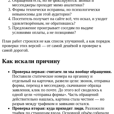
Обращения есть, но не фиксируются: звонки и
мессенджеры проходят мимо аналитики?
Формы технически исправны, но психологически
невыносимы для этой аудитории?
Посетитель получает на сайте всё, что искал, и уходит
удовлетворённым, не обратившись?
Предложение проигрывает соседям по выдаче
условиями оплаты, а не позициями?
План работ строился не как список улучшений, а как порядок
проверки этих версий — от самой дешёвой в проверке к
самой дорогой.
Как искали причину
Проверка первая: считаем ли мы вообще обращения.
Поставили статические номера на органику и
отдельный на карточки, развели цели: звонок, отправка
формы, переход в мессенджер, скачивание образца
заявления, клик по почте. До этого всё сводилось к
одной цели «отправка формы». Часть обращений
действительно нашлась, картина стала честнее — но
разрыв между трафиком и заявками остался.
Проверка вторая: куда приходят люди.
Разложили
трафик по страницам входа. Основной объём собирали