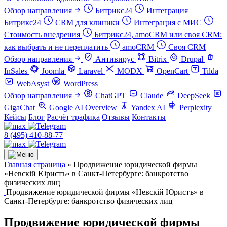
Обзор направления
Битрикс24
Интеграция
Битрикс24
CRM для клиники
Интеграция с МИС
Стоимость внедрения
Битрикс24, amoCRM или своя CRM:
как выбрать и не переплатить
amoCRM
Своя CRM
Обзор направления
Антивирус
Bitrix
Drupal
InSales
Joomla
Laravel
MODX
OpenCart
Tilda
WebAsyst
WordPress
Обзор направления
ChatGPT
Claude
DeepSeek
GigaChat
Google AI Overview
Yandex AI
Perplexity
Кейсы
Блог
Расчёт трафика
Отзывы
Контакты
8 (495) 410-88-77
Главная страница
»
Продвижение юридической фирмы
«Невскій Юристъ» в Санкт-Петербурге: банкротство
физических лиц
Продвижение юридической фирмы «Невскій Юристъ» в
Санкт-Петербурге: банкротство физических лиц
Продвижение юридической фирмы