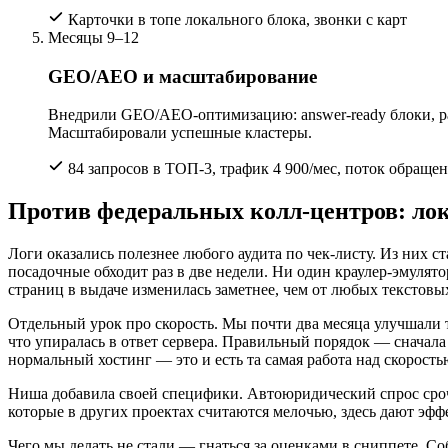
Карточки в топе локального блока, звонки с карт
Месяцы 9–12
GEO/AEO и масштабирование
Внедрили GEO/AEO-оптимизацию: answer-ready блоки, раз
Масштабировали успешные кластеры.
84 запросов в ТОП-3, трафик 4 900/мес, поток обраще
Против федеральных колл-центров: ло
Логи оказались полезнее любого аудита по чек-листу. Из них с
посадочные обходит раз в две недели. Ни один краулер-эмулято
страниц в выдаче изменилась заметнее, чем от любых текстовы
Отдельный урок про скорость. Мы почти два месяца улучшали т
что упиралась в ответ сервера. Правильный порядок — сначала и
нормальный хостинг — это и есть та самая работа над скоростью
Ниша добавила своей специфики. Автоюридический спрос сроч
которые в других проектах считаются мелочью, здесь дают эфф
Чего мы делать не стали — гнаться за оценками в сниппете. С