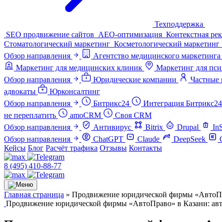
Техподдержка
SEO продвижение сайтов
AEO-оптимизация
Контекстная ре
Стоматологический маркетинг
Косметологический маркетинг
Обзор направления
Агентство медицинского маркетинга
Маркетинг для медицинских клиник
Маркетинг для пси
Обзор направления
Юридические компании
Частные 
адвокаты
Юрконсалтинг
Обзор направления
Битрикс24
Интеграция Битрикс24
не переплатить
amoCRM
Своя CRM
Обзор направления
Антивирус
Bitrix
Drupal
In
Обзор направления
ChatGPT
Claude
DeepSeek
Кейсы
Блог
Расчёт трафика
Отзывы
Контакты
8 (495) 410-88-77
Главная страница
»
Продвижение юридической фирмы «АвтоПра
Продвижение юридической фирмы «АвтоПраво» в Казани: авт