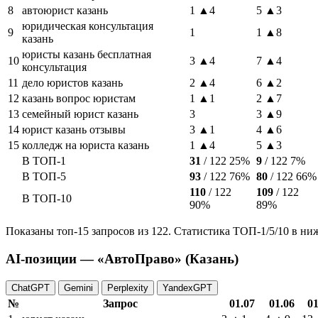
8
автоюрист казань
1
▲4
5
▲3
юридическая консультация
9
1
1
▲8
казань
юристы казань бесплатная
10
3
▲4
7
▲4
консультация
11
дело юристов казань
2
▲4
6
▲2
12
казань вопрос юристам
1
▲1
2
▲7
13
семейный юрист казань
3
3
▲9
14
юрист казань отзывы
3
▲1
4
▲6
15
колледж на юриста казань
1
▲4
5
▲3
В ТОП-1
31
/ 122
25%
9
/ 122
7%
В ТОП-5
93
/ 122
76%
80
/ 122
66%
110
/ 122
109
/ 122
В ТОП-10
90%
89%
Показаны топ-15 запросов из 122. Статистика ТОП-1/5/10 в ни
AI-позиции — «АвтоПраво» (Казань)
ChatGPT
Gemini
Perplexity
YandexGPT
№
Запрос
01.07
01.06
01