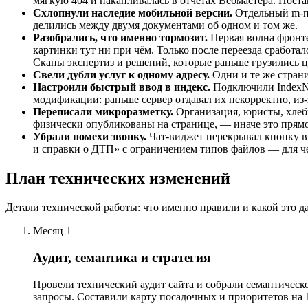
мягкую 404 и накапливалась в отчётах Вебмастера. Поста
Схлопнули наследие мобильной версии.
Отдельный m-по
делились между двумя документами об одном и том же.
Разобрались, что именно тормозит.
Первая волна фронте
картинки тут ни при чём. Только после переезда сработ
Сканы экспертиз и решений, которые раньше грузились ц
Свели дубли услуг к одному адресу.
Одни и те же страни
Настроили быстрый ввод в индекс.
Подключили IndexNo
модификации: раньше сервер отдавал их некорректно, из
Переписали микроразметку.
Организация, юристы, хлеб
физически опубликованы на странице, — иначе это прямой
Убрали помехи звонку.
Чат-виджет перекрывал кнопку в
и справки о ДТП» с ограничением типов файлов — для че
План технических изменений
Детали технической работы: что именно правили и какой это д
Месяц 1
Аудит, семантика и стратегия
Провели технический аудит сайта и собрали семантическо
запросы. Составили карту посадочных и приоритетов на 