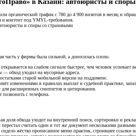
Право» в Казани: автоюристы и споры
или органический трафик с 780 до 4 900 визитов в месяц и обра
 и контент под YMYL-требования.
я часть у фирмы была сильной, а доносилась плохо.
открывается на слабом сигнале быстрее, чем человек успевает ве
 — обход уходил на мусорные адреса.
остатками старой мобильной версии на поддомене.
вёт изменениями в правилах выплат и судебной практике, запа
у для расширенных сниппетов и цитирования.
 позвонить с телефона.
ная доля обхода уходит на внутренний поиск, сортировки и рекл
перестал считать один и тот же документ несколькими разными
сидело жёстко прописанное меню практик, строившее ссылки на 