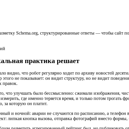
метку Schema.org, структурированные ответы — чтобы сайт попа
ний
кальная практика решает
тало видно, что робот регулярно ходит по архиву новостей десяти
р этого не показывает: он видит структуру, но не видит поведе
х правок.
о, что улучшать было бессмысленно: сжимали изображения, чист
змерить, где именно теряется время, и только потом трогать фро
, за которую он платит.
ный и ночной: аварии не случаются по расписанию, а телефон 
ект: липкая кнопка вызова, отправка фотографий вместо формы,
облазн разметить агрегированный рейтинг был, но публиковать о