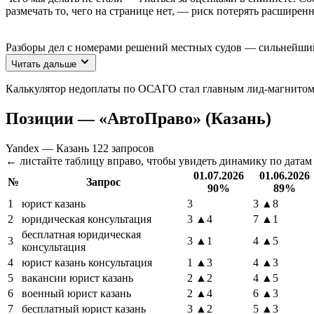
размечать то, чего на странице нет, — риск потерять расшире
Разборы дел с номерами решений местных судов — сильнейший 
Читать дальше
Калькулятор недоплаты по ОСАГО стал главным лид-магнитом: 
Позиции — «АвтоПраво» (Казань)
Yandex — Казань
122 запросов
← листайте таблицу вправо, чтобы увидеть динамику по дата
01.07.2026
01.06.2026
№
Запрос
90%
89%
1
юрист казань
3
3
▲8
2
юридическая консультация
3
▲4
7
▲1
бесплатная юридическая
3
3
▲1
4
▲5
консультация
4
юрист казань консультация
1
▲3
4
▲3
5
вакансии юрист казань
2
▲2
4
▲5
6
военный юрист казань
2
▲4
6
▲3
7
бесплатный юрист казань
3
▲2
5
▲3