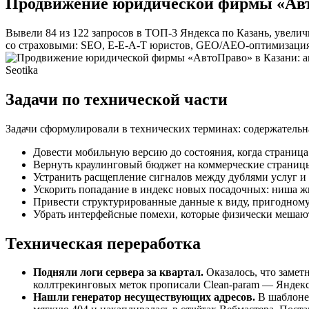
Продвижение юридической фирмы «Авто
Вывели 84 из 122 запросов в ТОП-3 Яндекса по Казань, увелич
со страховыми: SEO, E-E-A-T юристов, GEO/AEO-оптимизация
Seotika
Задачи по технической части
Задачи сформулировали в технических терминах: содержательна
Довести мобильную версию до состояния, когда страница 
Вернуть краулинговый бюджет на коммерческие страницы
Устранить расщепление сигналов между дублями услуг и 
Ускорить попадание в индекс новых посадочных: ниша жи
Привести структурированные данные к виду, пригодном
Убрать интерфейсные помехи, которые физически мешают
Техническая переработка
Подняли логи сервера за квартал.
Оказалось, что замет
коллтрекинговых меток прописали Clean-param — Яндекс 
Нашли генератор несуществующих адресов.
В шаблоне 