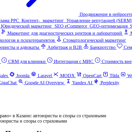
Продвижение в нейросет
клама PPC
Контент- маркетинг
Управление репутацией (SERM
Юридический маркетинг
SEO eCommerce
GEO-оптимизация
Маркетинг для диагностических центров и лабораторий
хологов и психотерапевтов
Стоматологический маркетинг
юристы и адвокаты
Арбитраж и B2B
Банкротство
Сем
CRM для клиники
Интеграция с МИС
Стоимость вне
Sales
Joomla
Laravel
MODX
OpenCart
Tilda
W
GigaChat
Google AI Overview
Yandex AI
Perplexity
во» в Казани: автоюристы и споры со страховыми
оюристы и споры со страховыми