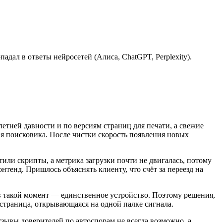
дал в ответы нейросетей (Алиса, ChatGPT, Perplexity).
летней давности и по версиям страниц для печати, а свежие
ния поисковика. После чистки скорость появления новых
или скрипты, а метрика загрузки почти не двигалась, потому
нтенд. Пришлось объяснять клиенту, что счёт за переезд на
в такой момент — единственное устройство. Поэтому решения,
 страница, открывающаяся на одной палке сигнала.
тзывы доверителей по автоспорам не всегда возможно, а