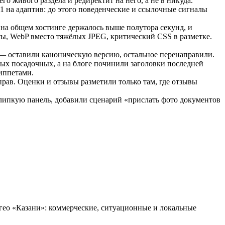
о живого раздела и редиректит на него, а не в никуда.
 на адаптив: до этого поведенческие и ссылочные сигналы
на общем хостинге держалось выше полутора секунд, и
ты, WebP вместо тяжёлых JPEG, критический CSS в разметке.
г — оставили каноническую версию, остальное перенаправили.
х посадочных, а на блоге починили заголовки последней
иппетами.
ав. Оценки и отзывы разметили только там, где отзывы
липкую панель, добавили сценарий «прислать фото документов
и гео «Казани»: коммерческие, ситуационные и локальные