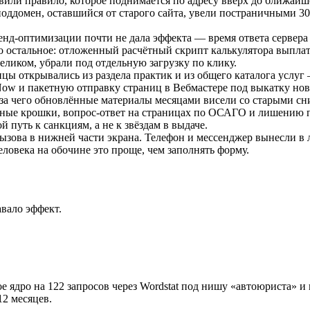
вили правило, которое поднимается по адресу вверх до ближайшег
ддомен, оставшийся от старого сайта, увели постраничными 301
нд-оптимизации почти не дала эффекта — время ответа сервера 
ало остальное: отложенный расчётный скрипт калькулятора выпла
еликом, убрали под отдельную загрузку по клику.
цы открывались из раздела практик и из общего каталога услу
w и пакетную отправку страниц в Вебмастере под выкатку новы
-за чего обновлённые материалы месяцами висели со старыми сн
ные крошки, вопрос-ответ на страницах по ОСАГО и лишению пр
 путь к санкциям, а не к звёздам в выдаче.
ызова в нижней части экрана. Телефон и мессенджер вынесли в 
ловека на обочине это проще, чем заполнять форму.
авало эффект.
е ядро на 122 запросов через Wordstat под нишу «автоюриста» 
12 месяцев.