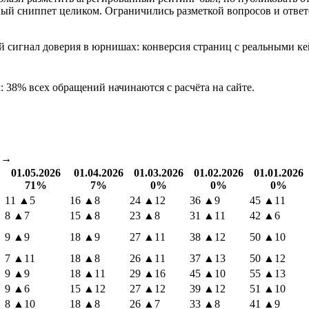
нный сниппет целиком. Ограничились разметкой вопросов и ответ
сигнал доверия в юрнишах: конверсия страниц с реальными кей
38% всех обращений начинаются с расчёта на сайте.
м →
01.05.2026
01.04.2026
01.03.2026
01.02.2026
01.01.2026
71%
7%
0%
0%
0%
11
▲5
16
▲8
24
▲12
36
▲9
45
▲11
8
▲7
15
▲8
23
▲8
31
▲11
42
▲6
9
▲9
18
▲9
27
▲11
38
▲12
50
▲10
7
▲11
18
▲8
26
▲11
37
▲13
50
▲12
9
▲9
18
▲11
29
▲16
45
▲10
55
▲13
9
▲6
15
▲12
27
▲12
39
▲12
51
▲10
8
▲10
18
▲8
26
▲7
33
▲8
41
▲9