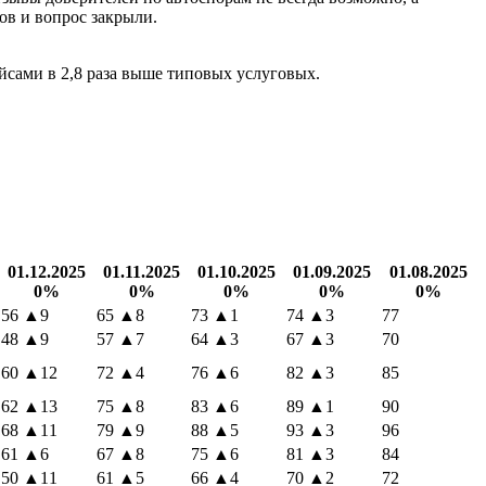
ов и вопрос закрыли.
сами в 2,8 раза выше типовых услуговых.
01.12.2025
01.11.2025
01.10.2025
01.09.2025
01.08.2025
0%
0%
0%
0%
0%
56
▲9
65
▲8
73
▲1
74
▲3
77
48
▲9
57
▲7
64
▲3
67
▲3
70
60
▲12
72
▲4
76
▲6
82
▲3
85
62
▲13
75
▲8
83
▲6
89
▲1
90
68
▲11
79
▲9
88
▲5
93
▲3
96
61
▲6
67
▲8
75
▲6
81
▲3
84
50
▲11
61
▲5
66
▲4
70
▲2
72