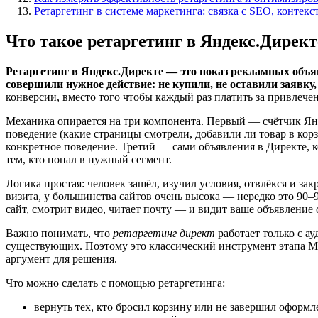
Ретаргетинг в системе маркетинга: связка с SEO, контек
Что такое ретаргетинг в Яндекс.Директ
Ретаргетинг в Яндекс.Директе — это показ рекламных объя
совершили нужное действие: не купили, не оставили заявку,
конверсии, вместо того чтобы каждый раз платить за привлече
Механика опирается на три компонента. Первый — счётчик Ян
поведение (какие страницы смотрели, добавили ли товар в ко
конкретное поведение. Третий — сами объявления в Директе, 
тем, кто попал в нужный сегмент.
Логика простая: человек зашёл, изучил условия, отвлёкся и за
визита, у большинства сайтов очень высока — нередко это 90–
сайт, смотрит видео, читает почту — и видит ваше объявлени
Важно понимать, что
ретаргетинг директ
работает только с а
существующих. Поэтому это классический инструмент этапа MO
аргумент для решения.
Что можно сделать с помощью ретаргетинга:
вернуть тех, кто бросил корзину или не завершил оформл