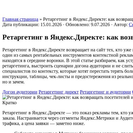
Главная страница
»
Ретаргетинг в Яндекс.Директе: как возвращ
Дата публикации:
15.01.2026
·
Обновлено:
9.07.2026
·
Автор:
С
Ретаргетинг в Яндекс.Директе: как воз
Ретаргетинг в Яндекс.Директе возвращает на сайт тех, кто уже 
один из самых рентабельных инструментов контекстной рекламы
находятся в середине воронки. В этой статье разбираем, как у
ретаргетинга, выстроить сценарии догона аудитории и не слит
специалистов по контексту, которые хотят перестать терять бо
инструкции, таблицы, чек-листы и предостережения из реальной
но и зачем.
Догон аудитории
Ретаргетинг директ
Ретаргетинг и аудитории
Кратко
Ретаргетинг в Яндекс.Директе — это показ рекламы тем, кто уж
заказа. Настраивается через сегменты Яндекс.Метрики и Аудит
трафика, а цена заявки — заметно ниже.