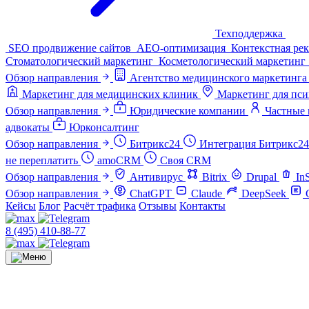
Техподдержка
SEO продвижение сайтов
AEO-оптимизация
Контекстная ре
Стоматологический маркетинг
Косметологический маркетинг
Обзор направления
Агентство медицинского маркетинга
Маркетинг для медицинских клиник
Маркетинг для пси
Обзор направления
Юридические компании
Частные 
адвокаты
Юрконсалтинг
Обзор направления
Битрикс24
Интеграция Битрикс24
не переплатить
amoCRM
Своя CRM
Обзор направления
Антивирус
Bitrix
Drupal
In
Обзор направления
ChatGPT
Claude
DeepSeek
Кейсы
Блог
Расчёт трафика
Отзывы
Контакты
8 (495) 410-88-77