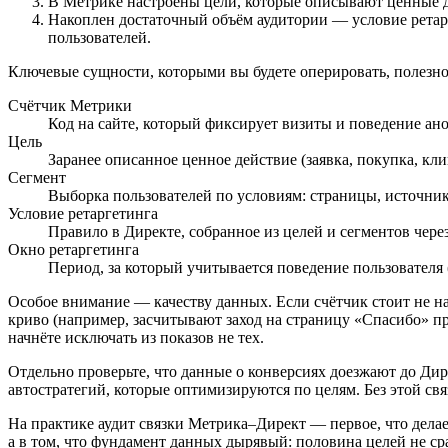
В Метрике настроены цели, которые описывают ценные де
Накоплен достаточный объём аудитории — условие ретарге
пользователей.
Ключевые сущности, которыми вы будете оперировать, полезно 
Счётчик Метрики
Код на сайте, который фиксирует визиты и поведение ан
Цель
Заранее описанное ценное действие (заявка, покупка, кли
Сегмент
Выборка пользователей по условиям: страницы, источники
Условие ретаргетинга
Правило в Директе, собранное из целей и сегментов чер
Окно ретаргетинга
Период, за который учитывается поведение пользователя 
Особое внимание — качеству данных. Если счётчик стоит не на
криво (например, засчитывают заход на страницу «Спасибо» 
начнёте исключать из показов не тех.
Отдельно проверьте, что данные о конверсиях доезжают до Дире
автостратегий, которые оптимизируются по целям. Без этой св
На практике аудит связки Метрика–Директ — первое, что делает
а в том, что фундамент данных дырявый: половина целей не ср