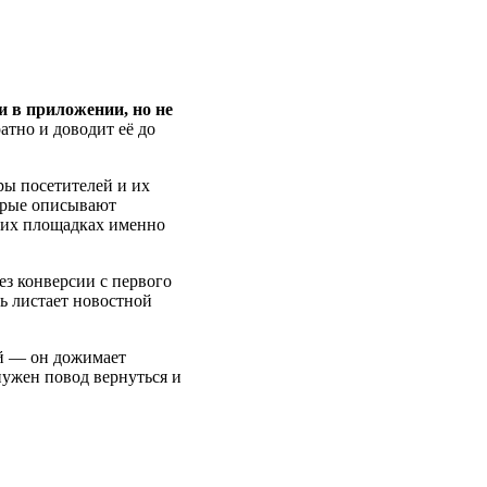
и в приложении, но не
тно и доводит её до
ры посетителей и их
торые описывают
угих площадках именно
ез конверсии с первого
ль листает новостной
ей — он дожимает
нужен повод вернуться и