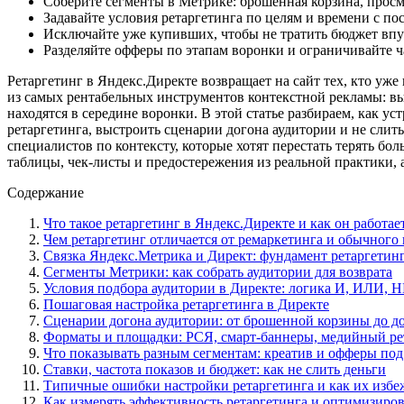
Соберите сегменты в Метрике: брошенная корзина, просм
Задавайте условия ретаргетинга по целям и времени с по
Исключайте уже купивших, чтобы не тратить бюджет вп
Разделяйте офферы по этапам воронки и ограничивайте ч
Ретаргетинг в Яндекс.Директе возвращает на сайт тех, кто уже
из самых рентабельных инструментов контекстной рекламы: вы 
находятся в середине воронки. В этой статье разбираем, как у
ретаргетинга, выстроить сценарии догона аудитории и не слит
специалистов по контексту, которые хотят перестать терять б
таблицы, чек-листы и предостережения из реальной практики, а 
Содержание
Что такое ретаргетинг в Яндекс.Директе и как он работае
Чем ретаргетинг отличается от ремаркетинга и обычного 
Связка Яндекс.Метрика и Директ: фундамент ретаргетин
Сегменты Метрики: как собрать аудитории для возврата
Условия подбора аудитории в Директе: логика И, ИЛИ, 
Пошаговая настройка ретаргетинга в Директе
Сценарии догона аудитории: от брошенной корзины до д
Форматы и площадки: РСЯ, смарт-баннеры, медийный ре
Что показывать разным сегментам: креатив и офферы под
Ставки, частота показов и бюджет: как не слить деньги
Типичные ошибки настройки ретаргетинга и как их избе
Как измерять эффективность ретаргетинга и оптимизиров