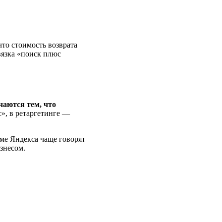
что стоимость возврата
вязка «поиск плюс
чаются тем, что
с», в ретаргетинге —
ме Яндекса чаще говорят
изнесом.