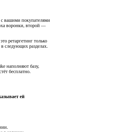
их с вашими покупателями
ерха воронки, второй —
это ретаргетинг только
 в следующих разделах.
ike наполняют базу,
стёт бесплатно.
казывает ей
нии.