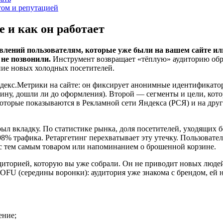
стом и репутацией
е и как он работает
влений пользователям, которые уже были на вашем сайте ил
 не позвонили.
Инструмент возвращает «тёплую» аудиторию обра
ние новых холодных посетителей.
декс.Метрики на сайте: он фиксирует анонимные идентификато
рзину, дошли ли до оформления). Второй — сегменты и цели, ко
которые показываются в Рекламной сети Яндекса (РСЯ) и на др
крыл вкладку. По статистике рынка, доля посетителей, уходящих б
98% трафика. Ретаргетинг перехватывает эту утечку. Пользовате
е с тем самым товаром или напоминанием о брошенной корзине.
удиторией, которую вы уже собрали. Он не приводит новых люд
FU (середины воронки): аудитория уже знакома с брендом, ей 
ение;