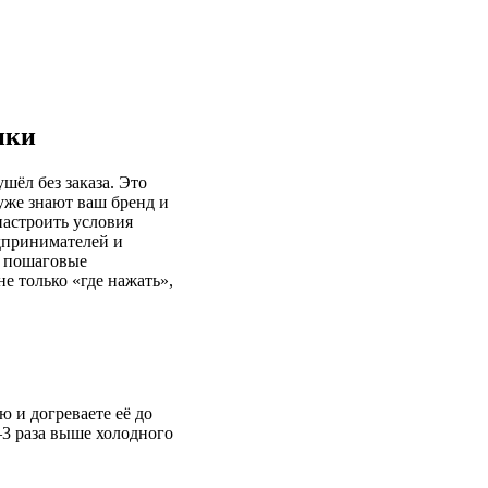
пки
шёл без заказа. Это
уже знают ваш бренд и
настроить условия
едпринимателей и
— пошаговые
е только «где нажать»,
ю и догреваете её до
–3 раза выше холодного