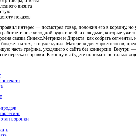
отр товара, отказы
следнего визита
устую
астоту показов
 проявил интерес — посмотрел товар, положил его в корзину, но у
работаете не с холодной аудиторией, а с людьми, которые уже з
строена связка Яндекс.Метрики и Директа, как собрать сегменты, 
ь бюджет на тех, кто уже купил. Материал для маркетологов, пр
ольшую часть трафика, уходящего с сайта без конверсии. Внутри
не пересказ справки. К концу вы будете понимать не только «где
т
контекста
га
НЕ
опродаж
таргетинг
 этап воронки
жать
ать