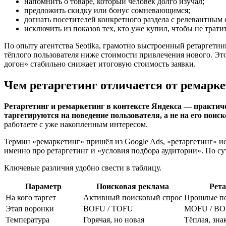
напомнить о товаре, который человек долго изучал;
предложить скидку или бонус сомневающимся;
догнать посетителей конкретного раздела с релевантным
исключить из показов тех, кто уже купил, чтобы не трат
По опыту агентства Seotika, грамотно выстроенный ретаргетин
тёплого пользователя ниже стоимости привлечения нового. Это
догон» стабильно снижает итоговую стоимость заявки.
Чем ретаргетинг отличается от ремарк
Ретаргетинг и ремаркетинг в контексте Яндекса — практич
таргетируются на поведение пользователя, а не на его поис
работаете с уже накопленным интересом.
Термин «ремаркетинг» пришёл из Google Ads, «ретаргетинг» и
именно про ретаргетинг и «условия подбора аудитории». По сут
Ключевые различия удобно свести в таблицу.
Параметр
Поисковая реклама
Рета
На кого таргет
Активный поисковый спрос
Прошлые по
Этап воронки
BOFU / TOFU
MOFU / B
Температура
Горячая, но новая
Тёплая, зна