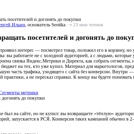
ать посетителей и догонять до покупки
ергей Ильин
, основатель Seotika
· ≈ 23 мин чтения
вращать посетителей и догонять до поку
проявил интерес — посмотрел товар, положил его в корзину, но у
: вы работаете не с холодной аудиторией, а с людьми, которые 
строена связка Яндекс.Метрики и Директа, как собрать сегменты, 
ь бюджет на тех, кто уже купил. Материал для маркетологов, пр
льшую часть трафика, уходящего с сайта без конверсии. Внутри 
 практики, а не пересказ справки. К концу вы будете понимать н
Сегменты метрики
е был на сайте, но не купил: вы возвращаете «тёплую» аудитори
орий, запускается в РСЯ. Конверсия таких кампаний обычно в 2