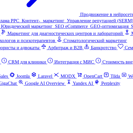
Продвижение в нейросет
клама PPC
Контент- маркетинг
Управление репутацией (SERM
Юридический маркетинг
SEO eCommerce
GEO-оптимизация
Маркетинг для диагностических центров и лабораторий
хологов и психотерапевтов
Стоматологический маркетинг
юристы и адвокаты
Арбитраж и B2B
Банкротство
Сем
CRM для клиники
Интеграция с МИС
Стоимость вне
Sales
Joomla
Laravel
MODX
OpenCart
Tilda
W
GigaChat
Google AI Overview
Yandex AI
Perplexity