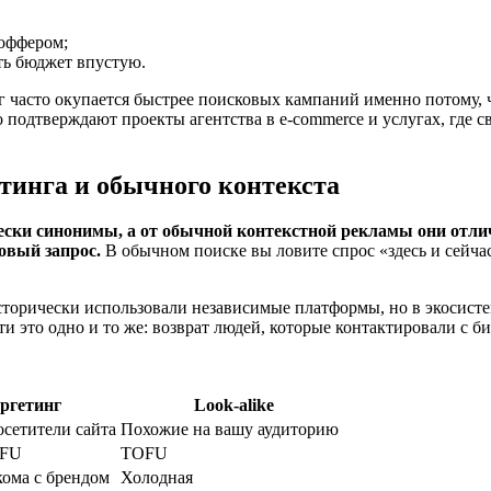
 оффером;
ить бюджет впустую.
г часто окупается быстрее поисковых кампаний именно потому, 
 подтверждают проекты агентства в e-commerce и услугах, где с
етинга и обычного контекста
ески синонимы, а от обычной контекстной рекламы они отли
ковый запрос.
В обычном поиске вы ловите спрос «здесь и сейча
сторически использовали независимые платформы, но в экосисте
и это одно и то же: возврат людей, которые контактировали с б
ргетинг
Look-alike
сетители сайта
Похожие на вашу аудиторию
OFU
TOFU
кома с брендом
Холодная