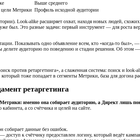
же
Выше среднего
 цели Метрики
Профиль исходной аудитории
дитории). Look-alike расширяет охват, находя новых людей, схож
о уже был. Это разные задачи: первый инструмент — для роста в
тации. Показывать одно объявление всем, кто «когда-то был», — 
вы делите аудиторию по поведению и стадии решения. Об этом —
иск против ретаргетинга», а слаженная система: поиск и look-al
 который тоже попадает в сегменты Метрики, база для догона ра
амент ретаргетинга
.Метрики: именно она собирает аудиторию, а Директ лишь по
кабинета, а со счётчика и целей на сайте.
он собирает данные без ошибок.
 доступ к счётчику предоставлен логину, который ведёт кампа