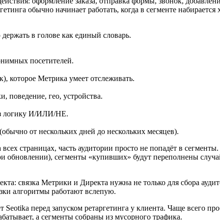
йствия: оформление заказа, отправка формы, звонок, добавлени
тинга обычно начинает работать, когда в сегменте набирается 
держать в голове как единый словарь.
онимных посетителей.
к), которое Метрика умеет отслеживать.
, поведение, гео, устройства.
ез логику И/ИЛИ/НЕ.
(обычно от нескольких дней до нескольких месяцев).
 всех страницах, часть аудитории просто не попадёт в сегменты
при обновлении), сегменты «купивших» будут переполнены случ
кта: связка Метрики и Директа нужна не только для сбора аудит
язки алгоритмы работают вслепую.
 Seotika перед запуском ретаргетинга у клиента. Чаще всего про
абатывает, а сегменты собраны из мусорного трафика.