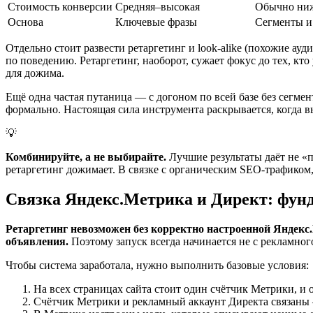
Стоимость конверсии
Средняя–высокая
Обычно ни
Основа
Ключевые фразы
Сегменты и
Отдельно стоит развести ретаргетинг и look-alike (похожие ау
по поведению. Ретаргетинг, наоборот, сужает фокус до тех, кт
для дожима.
Ещё одна частая путаница — с догоном по всей базе без сегмен
формально. Настоящая сила инструмента раскрывается, когда 
💡
Комбинируйте, а не выбирайте.
Лучшие результаты даёт не «по
ретаргетинг дожимает. В связке с органическим SEO-трафиком,
Связка Яндекс.Метрика и Директ: фунд
Ретаргетинг невозможен без корректно настроенной Яндекс
объявления.
Поэтому запуск всегда начинается не с рекламного 
Чтобы система заработала, нужно выполнить базовые условия:
На всех страницах сайта стоит один счётчик Метрики, и 
Счётчик Метрики и рекламный аккаунт Директа связаны —