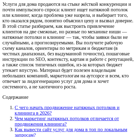
Услуги для дома продаются на стыке жёсткой конкуренции и
почти импульсного спроса: клиент ищет натяжной потолок
или клининг, когда проблема уже назрела, и выбирает того,
кто оказался рядом, понятно объяснил цену и вызвал доверие.
В этой статье разбираем, как выстроить привлечение
клиентов на две смежные, но разные по механике ниши —
натяжные потолки и клининг — так, чтобы заявки были не
случайными, а прогнозируемыми. Вы получите рабочую
схему каналов, ориентиры по метрикам и бюджетам (в
честных диапазонах, без выдуманной точности), пошаговые
инструкции по SEO, контексту, картам и работе с репутацией,
а также список типичных ошибок, из-за которых бюджет
утекает впустую. Материал будет полезен владельцам
небольших компаний, маркетологам на аутсорсе и всем, кто
отвечает за лидогенерацию услуг для дома и хочет
системного, а не хаотичного роста.
Содержание
С чего начать продвижение натяжных потолков и
клининга в 2026?
Чем маркетинг натяжных потолков отличается от
продвижения клининга?
Как вывести сайт услуг для дома в топ по локальным
запросам?