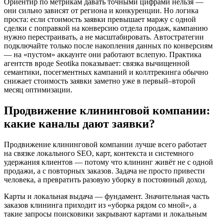
Ориентир по метрикам давать точными цифрами нельзя —
они сильно зависят от региона и конкуренции. Но логика
проста: если стоимость заявки превышает маржу с одной
сделки с поправкой на конверсию отдела продаж, кампанию
нужно перестраивать, а не масштабировать. Автостратегии
подключайте только после накопления данных по конверсиям
— на «пустом» аккаунте они работают вслепую. Практика
агентств вроде Seotika показывает: связка вычищенной
семантики, посегментных кампаний и коллтрекинга обычно
снижает стоимость заявки заметно уже в первый–второй
месяц оптимизации.
Продвижение клининговой компании:
какие каналы дают заявки?
Продвижение клининговой компании лучше всего работает
на связке локального SEO, карт, контекста и системного
удержания клиентов — потому что клининг живёт не с одной
продажи, а с повторных заказов. Задача не просто привести
человека, а превратить разовую уборку в постоянный доход.
Карты и локальная выдача — фундамент. Значительная часть
заказов клининга приходит из «уборка рядом со мной», а
такие запросы поисковики закрывают картами и локальным