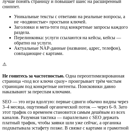
лучше понять страницу и повышает шанс на расширенный
сниппет.
Уникальные тексты с ответами на реальные вопросы, а
не «водянистые» простыни ключей.
Заголовки и мета-теги под конкретные запросы каждого
раздела.
Перелинковка: услуги ссылаются на кейсы, кейсы —
обратно на услуги.
Актуальные NAP-данные (название, адрес, телефон),
совпадающие с картами.
⚠️
Не гонитесь за частотностью.
Одна переоптимизированная
страница «под все ключи сразу» проигрывает трём чистым
страницам под конкретные интенты. Поисковики давно
наказывают за переспам ключами.
SEO — это игра вдолгую: первые сдвиги обычно видны через
3–4 месяца, ощутимый органический поток — через 6–9. Зато
этот трафик со временем становится самым дешёвым из всех
каналов. Разумная тактика — параллельно с SEO держать
платный трафик, чтобы заявки шли уже сейчас, а органика
подхватывала эстафету позже. В связке с картами и грамотной