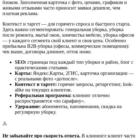
блоком. Заполненная карточка с фото, ценами, графиком и
живыми отзывами часто приносит заявки дешевле, чем
платная реклама.
Контекст и таргет — для горячего спроса и быстрого старта.
Здесь важно сегментировать: генеральная уборка, уборка
после ремонта, мытьё окон, химчистка мебели, уборка офисов
— у каждого сегмента свой клиент и своя цена. Особенно
прибыльна B2B-уборка (офисы, коммерческие помещения):
чек выше, договоры длиннее, отток ниже.
SEO:
страницы под каждый тип уборки и район, блог с
практическими статьями.
Карты:
Яндекс.Карты, 2ГИС, карточка организации —
с реальными фото «до/после».
Контекст и таргет:
горячие запросы, ретаргетинг, look-
alike на текущих клиентов.
Реферальная программа:
клининг отлично
распространяется «по сарафану».
Удержание:
абонементы, напоминания, скидка на
регулярную уборку.
⚠️
Не забывайте про скорость ответа.
В клининге клиент часто