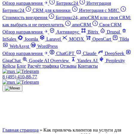
Обзор направления
Битрикс24
Интеграция
Битрикс24
CRM для клиники
Интеграция с МИС
Стоимость внедрения
Битрикс24, amoCRM или своя CRM:
как выбрать и не переплатить
amoCRM
Своя CRM
Обзор направления
Антивирус
Bitrix
Drupal
InSales
Joomla
Laravel
MODX
OpenCart
Tilda
WebAsyst
WordPress
Обзор направления
ChatGPT
Claude
DeepSeek
GigaChat
Google AI Overview
Yandex AI
Perplexity
Кейсы
Блог
Расчёт трафика
Отзывы
Контакты
8 (495) 410-88-77
Главная страница
»
Как привлечь клиентов на услуги для