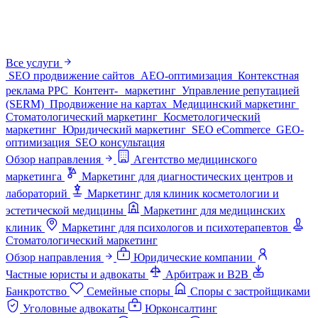
Все услуги
SEO продвижение сайтов
AEO-оптимизация
Контекстная
реклама PPC
Контент- маркетинг
Управление репутацией
(SERM)
Продвижение на картах
Медицинский маркетинг
Стоматологический маркетинг
Косметологический
маркетинг
Юридический маркетинг
SEO eCommerce
GEO-
оптимизация
SEO консультация
Обзор направления
Агентство медицинского
маркетинга
Маркетинг для диагностических центров и
лабораторий
Маркетинг для клиник косметологии и
эстетической медицины
Маркетинг для медицинских
клиник
Маркетинг для психологов и психотерапевтов
Стоматологический маркетинг
Обзор направления
Юридические компании
Частные юристы и адвокаты
Арбитраж и B2B
Банкротство
Семейные споры
Споры с застройщиками
Уголовные адвокаты
Юрконсалтинг