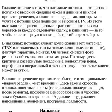
Главное отличие в том, что натяжные потолки — это разовая
покупка с высоким средним чеком и длинным циклом
принятия решения, а клининг — недорогая, повторяемая
услуга с потенциалом подписки и высоким LTV. Из этого
вытекают совершенно разные стратегии: в потолках вы
боретесь за каждую отдельную сделку, в клининге — за то,
чтобы клиент вернулся во второй, третий и десятый раз.
В натяжных потолках клиент долго сравнивает: материал
(ПВХ или тканевые), тип (матовые, глянцевые, сатиновые),
фактуру, гарантию, монтаж. Он читает, смотрит фото
реальных объектов, звонит за замером. Поэтому здесь
критичны развёрнутые посадочные, калькулятор цены,
портфолио и оперативный ответ на заявку — «остыть» клиент
может за сутки.
В клининге решение принимается быстрее и эмоциональнее:
«надоел бардак», «нет времени». Здесь важны скорость
отклика, понятные пакеты (генеральная, поддерживающая,
после ремонта), прозрачное ценообразование и удобство
заказа буквально в два клика. А дальше — удержание:
напоминания, абонемент, программа лояльности.
Натяжные