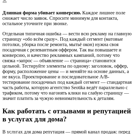
⚠️
Длинная форма убивает конверсию.
Каждое лишнее поле
снижает число заявок. Спросите минимум для контакта,
остальное уточните при звонке.
Отдельная типичная ошибка — вести всю рекламу на главную
страницу «обо всём сразу». Под каждый сегмент (матовые
потолки, уборка после ремонта, мытьё окон) нужна своя
посадочная с релевантным оффером. Так вы повышаете и
конверсию, и качество рекламных кампаний, потому что
связка «запрос — объявление — страница» становится
цельной. Тестируйте элементы по одному: заголовок, оффер,
форму, расположение цены — и меняйте на основе данных, а
не вкуса. Проектирование и последовательное A/B-
тестирование посадочных под каждый сегмент — стандартная
часть работы, которую агентство Seotika ведёт параллельно с
трафиком, потому что нагонять клики на слабую страницу —
значит платить за чужую невнимательность к деталям.
Как работать с отзывами и репутацией
в услугах для дома?
В услугах для дома репутация — прямой канал продаж: перед