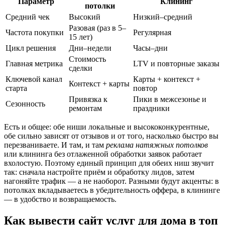
Параметр
Клининг
потолки
Средний чек
Высокий
Низкий–средний
Разовая (раз в 5–
Частота покупки
Регулярная
15 лет)
Цикл решения
Дни–недели
Часы–дни
Стоимость
Главная метрика
LTV и повторные заказы
сделки
Ключевой канал
Карты + контекст +
Контекст + карты
старта
повтор
Привязка к
Пики в межсезонье и
Сезонность
ремонтам
праздники
Есть и общее: обе ниши локальные и высококонкурентные,
обе сильно зависят от отзывов и от того, насколько быстро вы
перезваниваете. И там, и там
реклама натяжных потолков
или клининга без отлаженной обработки заявок работает
вхолостую. Поэтому единый принцип для обеих ниш звучит
так: сначала настройте приём и обработку лидов, затем
нагоняйте трафик — а не наоборот. Разными будут акценты: в
потолках вкладываетесь в убедительность оффера, в клининге
— в удобство и возвращаемость.
Как вывести сайт услуг для дома в топ