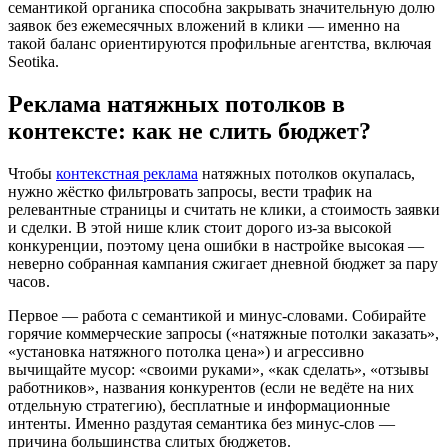
семантикой органика способна закрывать значительную долю
заявок без ежемесячных вложений в клики — именно на
такой баланс ориентируются профильные агентства, включая
Seotika.
Реклама натяжных потолков в
контексте: как не слить бюджет?
Чтобы
контекстная реклама
натяжных потолков окупалась,
нужно жёстко фильтровать запросы, вести трафик на
релевантные страницы и считать не клики, а стоимость заявки
и сделки. В этой нише клик стоит дорого из-за высокой
конкуренции, поэтому цена ошибки в настройке высокая —
неверно собранная кампания сжигает дневной бюджет за пару
часов.
Первое — работа с семантикой и минус-словами. Собирайте
горячие коммерческие запросы («натяжные потолки заказать»,
«установка натяжного потолка цена») и агрессивно
вычищайте мусор: «своими руками», «как сделать», «отзывы
работников», названия конкурентов (если не ведёте на них
отдельную стратегию), бесплатные и информационные
интенты. Именно раздутая семантика без минус-слов —
причина большинства слитых бюджетов.