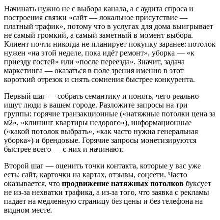
Начинать нужно не с выбора канала, а с аудита спроса и
построения связки «сайт — локальное присутствие —
платный трафик», потому что в услугах для дома выигрывает
не самый громкий, а самый заметный в момент выбора.
Клиент почти никогда не планирует покупку заранее: потолок
нужен «на этой неделе, пока идёт ремонт», уборка — «к
приезду гостей» или «после переезда». Значит, задача
маркетинга — оказаться в поле зрения именно в этот
короткий отрезок и снять сомнения быстрее конкурента.
Первый шаг — собрать семантику и понять, чего реально
ищут люди в вашем городе. Разложите запросы на три
группы: горячие транзакционные («натяжные потолки цена за
м2», «клининг квартиры недорого»), информационные
(«какой потолок выбрать», «как часто нужна генеральная
уборка») и брендовые. Горячие запросы монетизируются
быстрее всего — с них и начинают.
Второй шаг — оценить точки контакта, которые у вас уже
есть: сайт, карточки на картах, отзывы, соцсети. Часто
оказывается, что
продвижение натяжных потолков
буксует
не из-за нехватки трафика, а из-за того, что заявка с рекламы
падает на медленную страницу без цены и без телефона на
видном месте.