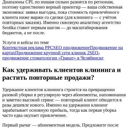
Диапазоны CPL по нишам сильно разнятся по регионам,
поэтому единственно верный ориентир — ваша собственная
экономика: заявка выгодна, пока стоимость привлечённого
клиента ниже маржи со сделки (для клининга — с учётом
повторных заказов). Именно сквозную аналитику агентство
Seotika ставит первым шагом — до масштабирования
бюджетов, а не после.
Услуги и кейсы по теме
Контекстная реклама PPC
SEO продвижение
Продвижение на
картах
Продвижение крупной сети клиник 2
SEO-
продвижение стоматологии «Гранат» в Челябинске
Как удерживать клиентов клининга и
растить повторные продажи?
Удержание клиентов клининга строится на превращении
разовой уборки в регулярную через абонементы, напоминания
и заметно высокий сервис — повторный клиент обходится в
разы дешевле нового. Именно на удержании клининг
зарабатывает основную прибыль, тогда как первая уборка
часто едва окупает привлечение.
Первый рычаг — абонементная модель. Предложите после