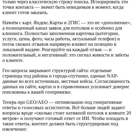
только через классическую строку поиска. Игнорировать эти
точки контакта — значит быть невидимым в момент, когда
клиент готов заказать.
Начнём с карт. Яндекс.Карты и 2ГИС — это не «дополнение»,
а полноценный канал заявок для потолков и особенно для
клининга. Полностью заполненная карточка (категории,
услуги, цены, фото, часы работы, актуальный телефон) и
поток свежих отзывов напрямую влияют на позицию в
локальной выдаче. Реагируйте на каждый отзыв — и
положительный, и негативный: это сигнал живости и заботы
о клиенте.
Гео-запросы закрывают структурой сайта: отдельные
страницы под районы и города-спутники, единые NAP-
данные во всех источниках, местные кейсы. Согласованность
данных на сайте, картах и в справочниках усиливает доверие
поисковика к вашей геопривязке.
Теперь про GEO/AEO — оптимизацию под генеративные
ответы и голосовых ассистентов. Всё больше людей задают
вопросы вроде «сколько стоит натяжной потолок в комнате 20
метров» и получают готовый ответ от ИИ. Чтобы попадать в
такие ответы, контент должен быть структурирован под
извлечение: