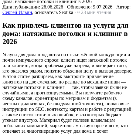
дома: натяжные потолки и клининг в 2026
Дата публикации:
26.06.2026
·
Обновлено:
9.07.2026
·
Автор:
Сергей Ильин
, основатель Seotika
· ≈ 23 мин чтения
Как привлечь клиентов на услуги для
дома: натяжные потолки и клининг в
2026
Услуги для дома продаются на стыке жёсткой конкуренции и
почти импульсного спроса: клиент ищет натяжной потолок
или клининг, когда проблема уже назрела, и выбирает того,
кто оказался рядом, понятно объяснил цену и вызвал доверие.
В этой статье разбираем, как выстроить привлечение
клиентов на две смежные, но разные по механике ниши —
натяжные потолки и клининг — так, чтобы заявки были не
случайными, а прогнозируемыми. Вы получите рабочую
схему каналов, ориентиры по метрикам и бюджетам (в
честных диапазонах, без выдуманной точности), пошаговые
инструкции по SEO, контексту, картам и работе с репутацией,
а также список типичных ошибок, из-за которых бюджет
утекает впустую. Материал будет полезен владельцам
небольших компаний, маркетологам на аутсорсе и всем, кто
отвечает за лидогенерацию услуг для дома и хочет