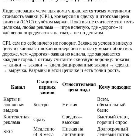
Лидогенерация услуг для дома управляется тремя метриками:
стоимость заявки (CPL), конверсия в сделку и итоговая цена
клиента (CAC) с учётом маржи. Пока вы не считаете этот путь
целиком, любая реклама — игра вслепую, где «дорого» и
«дёшево» определяются на глаз, а не по деньгам.
CPL сам по себе ничего не говорит. Заявка за условно низкую
цену из канала с плохой конверсией в оплату может обойтись
дороже, чем «дорогая» заявка из канала, где закрывается
каждая вторая. Поэтому считайте сквозную воронку: показы
→ клики → заявки → квалифицированные заявки → сделки
→ выручка. Разрывы в этой цепочке и есть точки роста.
Скорость
Относительная
Канал
первых
Кому подходит
цена лида
заявок
Карты и
Всем,
локальная
Быстро
Низкая
обязательный
выдача
базис
Контекстная
Средняя–
Быстрый старт,
Сразу
реклама
высокая
горячий спрос
Медленно
Низкая на
Долгосрочный
SEO
(4–9 мес.)
дистанции
дешёвый поток