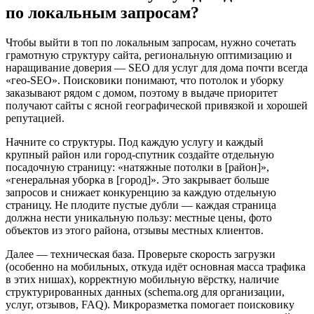
по локальным запросам?
Чтобы выйти в топ по локальным запросам, нужно сочетать
грамотную структуру сайта, региональную оптимизацию и
наращивание доверия — SEO для услуг для дома почти всегда
«гео-SEO». Поисковики понимают, что потолок и уборку
заказывают рядом с домом, поэтому в выдаче приоритет
получают сайты с ясной географической привязкой и хорошей
репутацией.
Начните со структуры. Под каждую услугу и каждый
крупный район или город-спутник создайте отдельную
посадочную страницу: «натяжные потолки в [район]»,
«генеральная уборка в [город]». Это закрывает больше
запросов и снижает конкуренцию за каждую отдельную
страницу. Не плодите пустые дубли — каждая страница
должна нести уникальную пользу: местные цены, фото
объектов из этого района, отзывы местных клиентов.
Далее — техническая база. Проверьте скорость загрузки
(особенно на мобильных, откуда идёт основная масса трафика
в этих нишах), корректную мобильную вёрстку, наличие
структурированных данных (schema.org для организации,
услуг, отзывов, FAQ). Микроразметка помогает поисковику