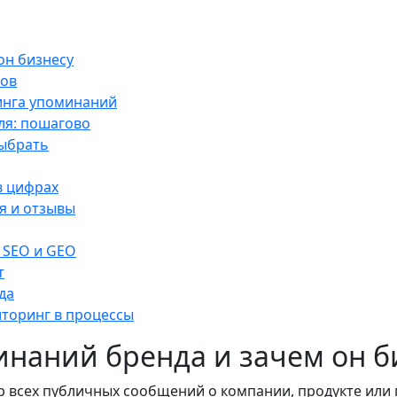
он бизнесу
ков
инга упоминаний
ля: пошагово
выбрать
в цифрах
я и отзывы
 SEO и GEO
т
да
иторинг в процессы
инаний бренда и зачем он б
 всех публичных сообщений о компании, продукте или 