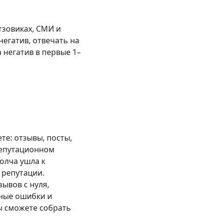
тзовиках, СМИ и
негатив, отвечать на
 негатив в первые 1–
те: отзывы, посты,
 репутационном
олча ушла к
 репутации.
ывов с нуля,
чные ошибки и
ы сможете собрать