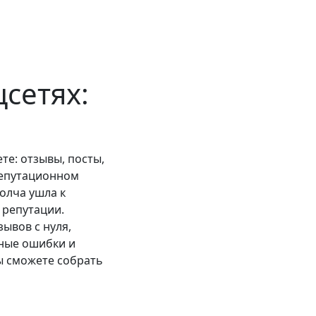
сетях:
те: отзывы, посты,
 репутационном
олча ушла к
 репутации.
ывов с нуля,
чные ошибки и
ы сможете собрать