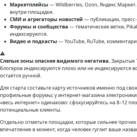
Маркетплейсы
— Wildberries, Ozon, Яндекс Марке
внутри площадки.
СМИ и агрегаторы новостей
— публикации, пресс-
Форумы и сообщества
— тематические ветки, Pik
индексируются.
Видео и подкасты
— YouTube, RuTube, комментари
⚠️
Слепые зоны опаснее видимого негатива.
Закрытые 
блогеров индексируются плохо или не индексируются во
остаётся ручной.
Для старта составьте карту источников именно под сво
профильные форумы; у интернет-магазина электроники
«весь интернет» одинаково: сфокусируйтесь на 8–12 пл
потенциальные клиенты.
Отдельно отметьте площадки, которые сильнее прочих
впечатление в момент, когда человек гуглит ваше назв