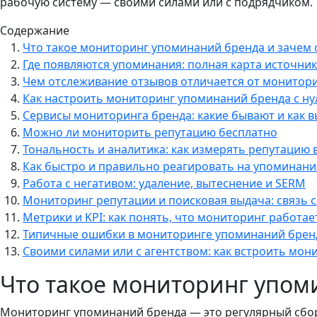
рабочую систему — своими силами или с подрядчиком.
Содержание
Что такое мониторинг упоминаний бренда и зачем 
Где появляются упоминания: полная карта источни
Чем отслеживание отзывов отличается от монитор
Как настроить мониторинг упоминаний бренда с ну
Сервисы мониторинга бренда: какие бывают и как 
Можно ли мониторить репутацию бесплатно
Тональность и аналитика: как измерять репутацию 
Как быстро и правильно реагировать на упоминани
Работа с негативом: удаление, вытеснение и SERM
Мониторинг репутации и поисковая выдача: связь с
Метрики и KPI: как понять, что мониторинг работае
Типичные ошибки в мониторинге упоминаний брен
Своими силами или с агентством: как встроить мон
Что такое мониторинг упом
Мониторинг упоминаний бренда — это регулярный сбор