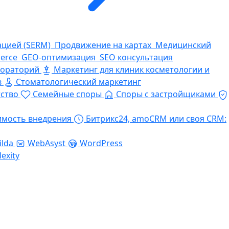
ацией (SERM)
Продвижение на картах
Медицинский
erce
GEO-оптимизация
SEO консультация
бораторий
Маркетинг для клиник косметологии и
в
Стоматологический маркетинг
ство
Семейные споры
Споры с застройщиками
имость внедрения
Битрикс24, amoCRM или своя CRM:
ilda
WebAsyst
WordPress
lexity