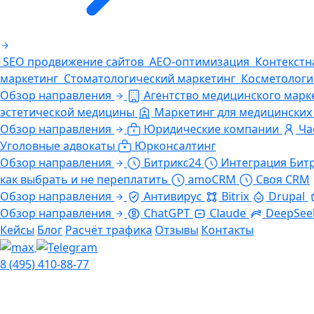
SEO продвижение сайтов
AEO-оптимизация
Контекстн
маркетинг
Стоматологический маркетинг
Косметологи
Обзор направления
Агентство медицинского марк
эстетической медицины
Маркетинг для медицинских
Обзор направления
Юридические компании
Ча
Уголовные адвокаты
Юрконсалтинг
Обзор направления
Битрикс24
Интеграция Бит
как выбрать и не переплатить
amoCRM
Своя CRM
Обзор направления
Антивирус
Bitrix
Drupal
Обзор направления
ChatGPT
Claude
DeepSee
Кейсы
Блог
Расчёт трафика
Отзывы
Контакты
8 (495) 410-88-77