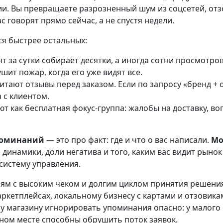
и. Вы превращаете разрозненный шум из соцсетей, отзо
с говорят прямо сейчас, а не спустя недели.
ся быстрее остальных:
за сутки собирает десятки, а иногда сотни просмотров.
ит пожар, когда его уже видят все.
тают отзывы перед заказом. Если по запросу «бренд + о
 с клиентом.
 как бесплатная фокус-группа: жалобы на доставку, во
поминаний
— это про факт: где и что о вас написали.
Мо
динамики, доли негатива и того, каким вас видит рынок
систему управления.
ям с высоким чеком и долгим циклом принятия решения
ркетплейсах, локальному бизнесу с картами и отзовикам
 магазину игнорировать упоминания опасно: у малого
дном месте способны обрушить поток заявок.