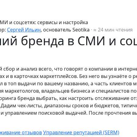
И и соцсетях: сервисы и настройка
ор:
Сергей Ильин
, основатель Seotika
· ≈ 24 мин чтения
й бренда в СМИ и соц
бор и анализ всего, что говорят о компании в интерне
х и в карточках маркетплейсов. Без него вы узнаёте о
 в топ выдачи по вашему названию, а часть клиентов м
ля маркетологов, владельцев бизнеса и специалистов по
оринга бренда выбрать, как настроить отслеживание отз
 Дадим чек-листы, диапазоны сроков и бюджетов, типи
M и управлением поисковой выдачей. После прочтения в
живание отзывов
Управление репутацией (SERM)