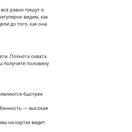
 всё равно пишут о
регулярно видим, как
ли до того, как она
ети. Полнота охвата
вы получите половину
оявляются быстрее
обенность — высокая
ывы на картах видит