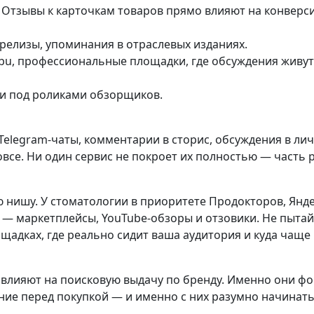
т. Отзывы к карточкам товаров прямо влияют на конвер
релизы, упоминания в отраслевых изданиях.
abu, профессиональные площадки, где обсуждения живу
и под роликами обзорщиков.
Telegram-чаты, комментарии в сторис, обсуждения в л
все. Ни один сервис не покроет их полностью — часть 
ю нишу. У стоматологии в приоритете Продокторов, Янде
 — маркетплейсы, YouTube-обзоры и отзовики. Не пыта
ощадках, где реально сидит ваша аудитория и куда чаще
 влияют на поисковую выдачу по бренду. Именно они ф
ание перед покупкой — и именно с них разумно начинать