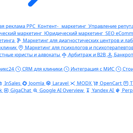
ая реклама PPC
Контент- маркетинг
Управление репут
ческий маркетинг
Юридический маркетинг
SEO eComm
етинга
Маркетинг для диагностических центров и ла
 клиник
Маркетинг для психологов и психотерапевто
стные юристы и адвокаты
Арбитраж и B2B
Банкрот
рикс24
CRM для клиники
Интеграция с МИС
Сто
InSales
Joomla
Laravel
MODX
OpenCart
T
k
GigaChat
Google AI Overview
Yandex AI
Perp