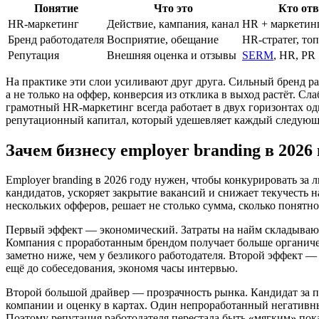
Понятие
Что это
Кто отв
HR-маркетинг
Действие, кампания, канал
HR + маркетин
Бренд работодателя
Восприятие, обещание
HR-стратег, то
Репутация
Внешняя оценка и отзывы
SERM
, HR, PR
На практике эти слои усиливают друг друга. Сильный бренд р
а не только на оффер, конверсия из отклика в выход растёт. С
грамотный HR-маркетинг всегда работает в двух горизонтах од
репутационный капитал, который удешевляет каждый следующ
Зачем бизнесу employer branding в 2026 
Employer branding в 2026 году нужен, чтобы конкурировать за
кандидатов, ускоряет закрытие вакансий и снижает текучесть 
нескольких офферов, решает не столько сумма, сколько понятнос
Первый эффект — экономический. Затраты на найм складываютс
Компания с проработанным брендом получает больше органиче
заметно ниже, чем у безликого работодателя. Второй эффект 
ещё до собеседования, экономя часы интервью.
Второй большой драйвер — прозрачность рынка. Кандидат за пя
компании и оценку в картах. Один непроработанный негативн
Поэтому репутация работодателя перестала быть «мягким» пок