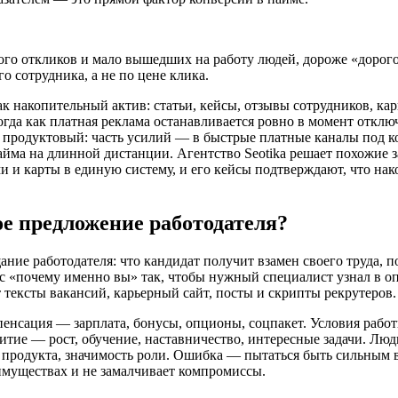
о откликов и мало вышедших на работу людей, дороже «дорого
о сотрудника, а не по цене клика.
ак накопительный актив: статьи, кейсы, отзывы сотрудников, ка
огда как платная реклама останавливается ровно в момент откл
 и продуктовый: часть усилий — в быстрые платные каналы под 
йма на длинной дистанции. Агентство Seotika решает похожие з
и и карты в единую систему, и его кейсы подтверждают, что на
е предложение работодателя?
щание работодателя: что кандидат получит взамен своего труда, 
с «почему именно вы» так, чтобы нужный специалист узнал в оп
тексты вакансий, карьерный сайт, посты и скрипты рекрутеров.
енсация — зарплата, бонусы, опционы, соцпакет. Условия рабо
витие — рост, обучение, наставничество, интересные задачи. Люд
продукта, значимость роли. Ошибка — пытаться быть сильным во
имуществах и не замалчивает компромиссы.