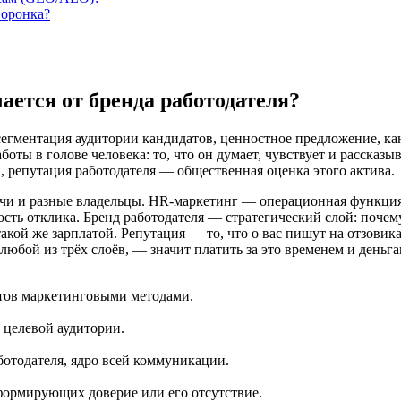
воронка?
ается от бренда работодателя?
егментация аудитории кандидатов, ценностное предложение, ка
боты в голове человека: то, что он думает, чувствует и рассказыв
, репутация работодателя — общественная оценка этого актива.
адачи и разные владельцы. HR-маркетинг — операционная функци
ость отклика. Бренд работодателя — стратегический слой: поче
кой же зарплатой. Репутация — то, что о вас пишут на отзовиках
юбой из трёх слоёв, — значит платить за это временем и деньга
тов маркетинговыми методами.
 целевой аудитории.
ботодателя, ядро всей коммуникации.
формирующих доверие или его отсутствие.