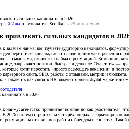
ривлекать сильных кандидатов в 2026
ергей Ильин
, основатель Seotika
· ≈ 25 мин чтения
ак привлекать сильных кандидатов в 202
к задачам найма: вы изучаете аудиторию кандидатов, формулир
дей через те же каналы, где эти люди принимают решения о раб
ще — смыслами, скоростью найма и репутацией. Компании, кото
транице, закрывают позиции быстрее и дешевле. Эта статья — пр
, которые хотят перестать «просто размещать вакансии» и пост
о карьерного сайта, SEO, работы с отзывами, метрик и бюджета
 а также то, как связать HR-задачи с общим digital-маркетинго
аботодателя
к найму: агентство продвигает компанию как работодателя, чт
. В 2026 система строится на четырёх опорах: сформулированны
, репутация на отзовиках и работа с брендом в соцсетях. Такой 