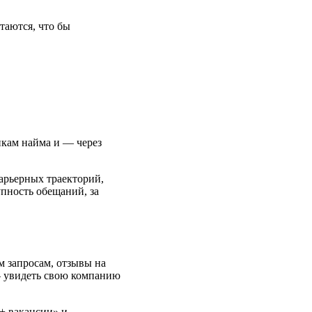
таются, что бы
икам найма и — через
арьерных траекторий,
упность обещаний, за
м запросам, отзывы на
— увидеть свою компанию
 + вакансии» и