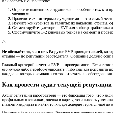
Как собрать EVP пошагово:
Опросите нынешних сотрудников — особенно тех, кто пр
улучшили.
Проведите exit-интервью с уходящими — это самый честн
Изучите конкурентов за таланты: их вакансии, отзывы, о
Сегментируйте аудиторию: EVP для senior-разработчика 
Сформулируйте 1–2 ключевых тезиса на сегмент и провер
⚠️
Не обещайте то, чего нет.
Раздутое EVP приводит людей, котор
отзывы — по репутации работодателя. Обещание должно совпа
Главный критерий качества EVP — проверяемость. Если тезис 
его нужно либо переформулировать, либо сначала исправить про
каждое из которых компания готова отвечать на собеседовании
Как провести аудит текущей репутации
Аудит репутации работодателя — это фиксация того, что кандид
профильных площадках, оценка в картах, тональность упомина
глазами кандидата и найти точки, где доверие теряется ещё до 
Начните с брендового поиска. Введите в поисковике название 