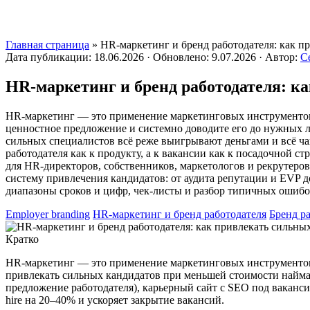
Главная страница
»
HR-маркетинг и бренд работодателя: как п
Дата публикации:
18.06.2026
·
Обновлено:
9.07.2026
·
Автор:
С
HR-маркетинг и бренд работодателя: к
HR-маркетинг — это применение маркетинговых инструментов 
ценностное предложение и системно доводите его до нужных лю
сильных специалистов всё реже выигрывают деньгами и всё ча
работодателя как к продукту, а к вакансии как к посадочной с
для HR-директоров, собственников, маркетологов и рекрутеров
систему привлечения кандидатов: от аудита репутации и EVP д
диапазоны сроков и цифр, чек-листы и разбор типичных ошибок,
Employer branding
HR-маркетинг и бренд работодателя
Бренд р
Кратко
HR-маркетинг — это применение маркетинговых инструментов 
привлекать сильных кандидатов при меньшей стоимости найма
предложение работодателя), карьерный сайт с SEO под вакансии
hire на 20–40% и ускоряет закрытие вакансий.