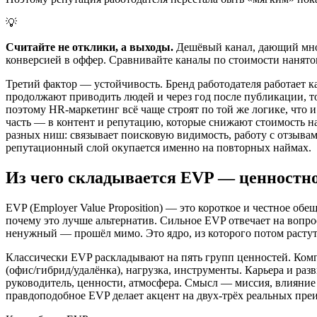
💡
Считайте не отклики, а выходы.
Дешёвый канал, дающий мног
конверсией в оффер. Сравнивайте каналы по стоимости нанятог
Третий фактор — устойчивость. Бренд работодателя работает к
продолжают приводить людей и через год после публикации, т
поэтому HR-маркетинг всё чаще строят по той же логике, что
часть — в контент и репутацию, которые снижают стоимость на
разных ниш: связывает поисковую видимость, работу с отзывам
репутационный слой окупается именно на повторных наймах.
Из чего складывается EVP — ценностно
EVP (Employer Value Proposition) — это короткое и честное обе
почему это лучше альтернатив. Сильное EVP отвечает на вопро
ненужный — прошёл мимо. Это ядро, из которого потом растут 
Классически EVP раскладывают на пять групп ценностей. Комп
(офис/гибрид/удалёнка), нагрузка, инструменты. Карьера и раз
руководитель, ценности, атмосфера. Смысл — миссия, влияние 
правдоподобное EVP делает акцент на двух-трёх реальных пре