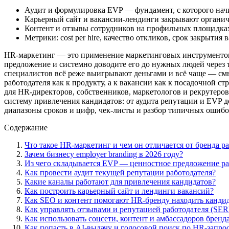
Аудит и формулировка EVP — фундамент, с которого на
Карьерный сайт и вакансии-лендинги закрывают органич
Контент и отзывы сотрудников на профильных площадках
Метрики: cost per hire, качество откликов, срок закрытия 
HR-маркетинг — это применение маркетинговых инструментов 
предложение и системно доводите его до нужных людей через т
специалистов всё реже выигрывают деньгами и всё чаще — смы
работодателя как к продукту, а к вакансии как к посадочной с
для HR-директоров, собственников, маркетологов и рекрутеров
систему привлечения кандидатов: от аудита репутации и EVP д
диапазоны сроков и цифр, чек-листы и разбор типичных ошибок,
Содержание
Что такое HR-маркетинг и чем он отличается от бренда р
Зачем бизнесу employer branding в 2026 году?
Из чего складывается EVP — ценностное предложение ра
Как провести аудит текущей репутации работодателя?
Какие каналы работают для привлечения кандидатов?
Как построить карьерный сайт и лендинги вакансий?
Как SEO и контент помогают HR-бренду находить канди
Как управлять отзывами и репутацией работодателя (SE
Как использовать соцсети, контент и амбассадоров бренд
Как попасть в AI-выдачу и голосовой поиск по HR-запр