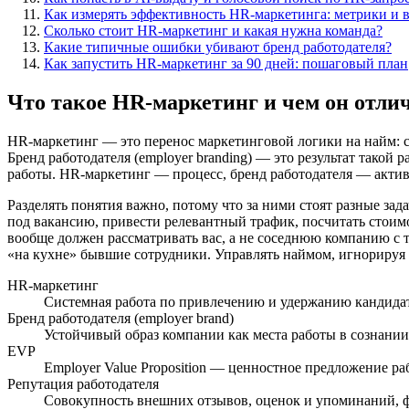
Как измерять эффективность HR-маркетинга: метрики и 
Сколько стоит HR-маркетинг и какая нужна команда?
Какие типичные ошибки убивают бренд работодателя?
Как запустить HR-маркетинг за 90 дней: пошаговый план
Что такое HR-маркетинг и чем он отлич
HR-маркетинг — это перенос маркетинговой логики на найм: с
Бренд работодателя (employer branding) — это результат такой ра
работы. HR-маркетинг — процесс, бренд работодателя — актив
Разделять понятия важно, потому что за ними стоят разные з
под вакансию, привести релевантный трафик, посчитать стоим
вообще должен рассматривать вас, а не соседнюю компанию с та
«на кухне» бывшие сотрудники. Управлять наймом, игнорируя л
HR-маркетинг
Системная работа по привлечению и удержанию кандида
Бренд работодателя (employer brand)
Устойчивый образ компании как места работы в сознании
EVP
Employer Value Proposition — ценностное предложение ра
Репутация работодателя
Совокупность внешних отзывов, оценок и упоминаний, 