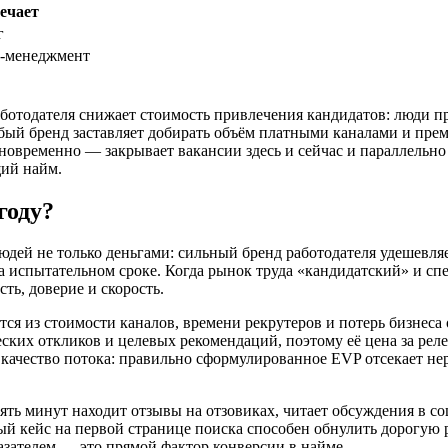
ечает
г
п-менеджмент
аботодателя снижает стоимость привлечения кандидатов: люди п
лабый бренд заставляет добирать объём платными каналами и пре
новременно — закрывает вакансии здесь и сейчас и параллельно
ий найм.
году?
 людей не только деньгами: сильный бренд работодателя удешевл
на испытательном сроке. Когда рынок труда «кандидатский» и сп
ть, доверие и скорость.
я из стоимости каналов, времени рекрутеров и потерь бизнеса 
ских откликов и целевых рекомендаций, поэтому её цена за ре
— качество потока: правильно сформулированное EVP отсекает н
ть минут находит отзывы на отзовиках, читает обсуждения в со
ый кейс на первой странице поиска способен обнулить дорогую
азателем — это прямой фактор конверсии в найме.