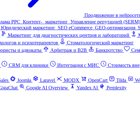
Продвижение в нейросет
клама PPC
Контент- маркетинг
Управление репутацией (SERM
Юридический маркетинг
SEO eCommerce
GEO-оптимизация
Маркетинг для диагностических центров и лабораторий
хологов и психотерапевтов
Стоматологический маркетинг
юристы и адвокаты
Арбитраж и B2B
Банкротство
Сем
CRM для клиники
Интеграция с МИС
Стоимость вне
Sales
Joomla
Laravel
MODX
OpenCart
Tilda
W
GigaChat
Google AI Overview
Yandex AI
Perplexity