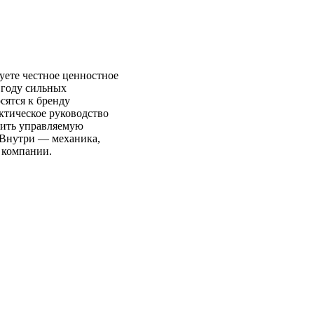
уете честное ценностное
 году сильных
сятся к бренду
актическое руководство
роить управляемую
. Внутри — механика,
м компании.