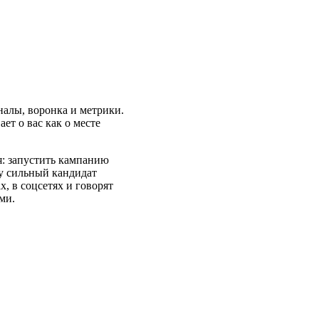
налы, воронка и метрики.
ает о вас как о месте
я: запустить кампанию
му сильный кандидат
, в соцсетях и говорят
ми.