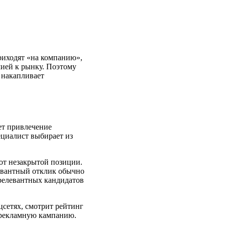
риходят «на компанию»,
мией к рынку. Поэтому
 накапливает
яет привлечение
ециалист выбирает из
от незакрытой позиции.
левантный отклик обычно
ерелевантных кандидатов
цсетях, смотрит рейтинг
 рекламную кампанию.