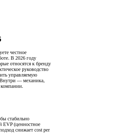
6
уете честное
оте. В 2026 году
рые относятся к бренду
актическое руководство
роить управляемую
. Внутри — механика,
м компании.
обы стабильно
й EVP (ценностное
подход снижает cost per