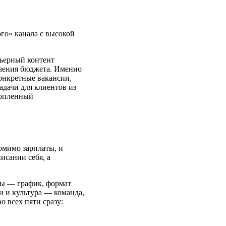
го» канала с высокой
рьерный контент
ючения бюджета. Именно
конкретные вакансии,
адачи для клиентов из
копленный
помимо зарплаты, и
исании себя, а
ты — график, формат
и и культура — команда,
 всех пяти сразу: