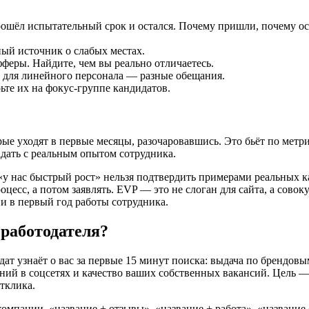
ошёл испытательный срок и остался. Почему пришли, почему ос
ый источник о слабых местах.
фферы. Найдите, чем вы реально отличаетесь.
и для линейного персонала — разные обещания.
ьте их на фокус-группе кандидатов.
ые уходят в первые месяцы, разочаровавшись. Это бьёт по метр
дать с реальным опытом сотрудника.
«у нас быстрый рост» нельзя подтвердить примерами реальных к
цесс, а потом заявлять. EVP — это не слоган для сайта, а совок
 и в первый год работы сотрудника.
 работодателя?
ат узнаёт о вас за первые 15 минут поиска: выдача по брендовы
ний в соцсетях и качество ваших собственных вакансий. Цель 
отклика.
компании, «название + отзывы», «название + работа», «название