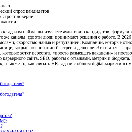
чинают
еский спрос кандидатов
 строят доверие
вакансии
к задачам найма: вы изучаете аудиторию кандидатов, формулир
е же каналы, где эти люди принимают решения о работе. В 2026
слами, скоростью найма и репутацией. Компании, которые отно
транице, закрывают позиции быстрее и дешевле. Эта статья — пр
, которые хотят перестать «просто размещать вакансии» и пост
о карьерного сайта, SEO, работы с отзывами, метрик и бюджета
 а также то, как связать HR-задачи с общим digital-маркетинго
аботодателя?
ботодателя?
датов?
RM)?
а?
осам (GEO/AEO)?