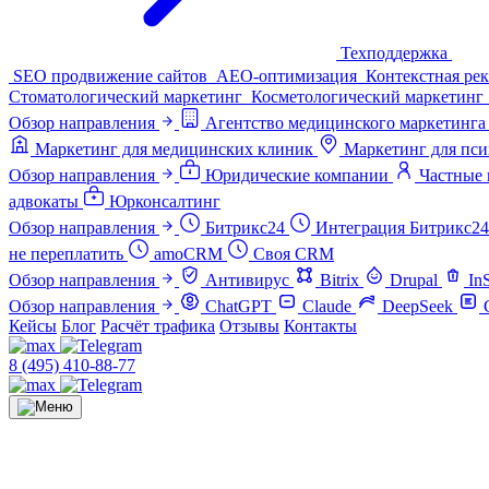
Техподдержка
SEO продвижение сайтов
AEO-оптимизация
Контекстная ре
Стоматологический маркетинг
Косметологический маркетинг
Обзор направления
Агентство медицинского маркетинга
Маркетинг для медицинских клиник
Маркетинг для пси
Обзор направления
Юридические компании
Частные 
адвокаты
Юрконсалтинг
Обзор направления
Битрикс24
Интеграция Битрикс24
не переплатить
amoCRM
Своя CRM
Обзор направления
Антивирус
Bitrix
Drupal
In
Обзор направления
ChatGPT
Claude
DeepSeek
Кейсы
Блог
Расчёт трафика
Отзывы
Контакты
8 (495) 410-88-77