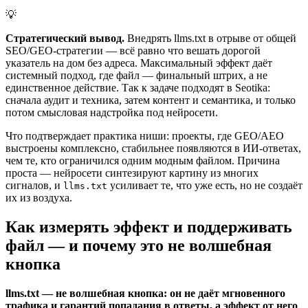
💡
Стратегический вывод.
Внедрять llms.txt в отрыве от общей
SEO/GEO-стратегии — всё равно что вешать дорогой
указатель на дом без адреса. Максимальный эффект даёт
системный подход, где файл — финальный штрих, а не
единственное действие. Так к задаче подходят в Seotika:
сначала аудит и техника, затем контент и семантика, и только
потом смысловая надстройка под нейросети.
Что подтверждает практика ниши: проекты, где GEO/AEO
выстроены комплексно, стабильнее появляются в ИИ-ответах,
чем те, кто ограничился одним модным файлом. Причина
проста — нейросети синтезируют картину из многих
сигналов, и
усиливает те, что уже есть, но не создаёт
llms.txt
их из воздуха.
Как измерять эффект и поддерживать
файл — и почему это не волшебная
кнопка
llms.txt — не волшебная кнопка: он не даёт мгновенного
трафика и гарантий попадания в ответы, а эффект от него