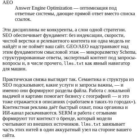
AEO
Answer Engine Optimization — оптимизация под
ответные системы, дающие прямой ответ вместо списка
ссылок.
Эти дисциплины не конкуренты, а слои одной стратегии.
SEO обеспечивает фундамент: без индексации, скорости,
чистой верстки и релевантного контента ни одна модель не
найдёт и не поймёт ваш сайт. GEO/AEO надстраивают над
этим фундаментом смысловой этаж — микроразметку Schema,
структурированные ответы, экспертный контент под запросы-
вопросы и, в числе прочего,
как явный навигатор
llms.txt
для машин.
Практическая связка выглядит так. Семантика и структура из
SEO подсказывают, какие услуги и запросы важны, — и
именно они формируют разделы файла. Работа с локальной
выдачей и картами помогает бизнесу с географией — и это
тоже отражается в описаниях («работаем в таких-то городах»).
Контекстная реклама даёт быстрый охват, пока органика и
ИИ-канал раскачиваются. SERM и работа с отзывами
формируют тот контекст о бренде, который модели
считывают из внешних источников.
завязывает
llms.txt
часть этих нитей в один аккуратный узел на стороне вашего
сайта.