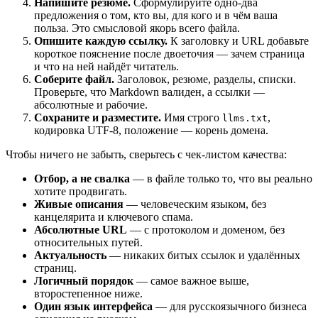
Напишите резюме.
Сформулируйте одно-два
предложения о том, кто вы, для кого и в чём ваша
польза. Это смысловой якорь всего файла.
Опишите каждую ссылку.
К заголовку и URL добавьте
короткое пояснение после двоеточия — зачем страница
и что на ней найдёт читатель.
Соберите файл.
Заголовок, резюме, разделы, списки.
Проверьте, что Markdown валиден, а ссылки —
абсолютные и рабочие.
Сохраните и разместите.
Имя строго
,
llms.txt
кодировка UTF-8, положение — корень домена.
Чтобы ничего не забыть, сверьтесь с чек-листом качества:
Отбор, а не свалка
— в файле только то, что вы реально
хотите продвигать.
Живые описания
— человеческим языком, без
канцелярита и ключевого спама.
Абсолютные URL
— с протоколом и доменом, без
относительных путей.
Актуальность
— никаких битых ссылок и удалённых
страниц.
Логичный порядок
— самое важное выше,
второстепенное ниже.
Один язык интерфейса
— для русскоязычного бизнеса