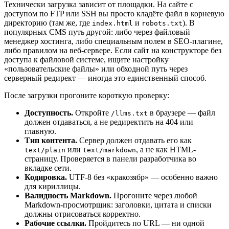
Технически загрузка зависит от площадки. На сайте с
доступом по FTP или SSH вы просто кладёте файл в корневую
директорию (там же, где
и
). В
index.html
robots.txt
популярных CMS путь другой: либо через файловый
менеджер хостинга, либо специальным полем в SEO-плагине,
либо правилом на веб-сервере. Если сайт на конструкторе без
доступа к файловой системе, ищите настройку
«пользовательские файлы» или обходной путь через
серверный редирект — иногда это единственный способ.
После загрузки прогоните короткую проверку:
Доступность.
Откройте
в браузере — файл
/llms.txt
должен отдаваться, а не редиректить на 404 или
главную.
Тип контента.
Сервер должен отдавать его как
или
, а не как HTML-
text/plain
text/markdown
страницу. Проверяется в панели разработчика во
вкладке сети.
Кодировка.
UTF-8 без «кракозябр» — особенно важно
для кириллицы.
Валидность Markdown.
Прогоните через любой
Markdown-просмотрщик: заголовки, цитата и списки
должны отрисоваться корректно.
Рабочие ссылки.
Пройдитесь по URL — ни одной