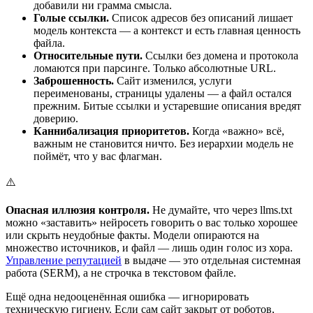
добавили ни грамма смысла.
Голые ссылки.
Список адресов без описаний лишает
модель контекста — а контекст и есть главная ценность
файла.
Относительные пути.
Ссылки без домена и протокола
ломаются при парсинге. Только абсолютные URL.
Заброшенность.
Сайт изменился, услуги
переименованы, страницы удалены — а файл остался
прежним. Битые ссылки и устаревшие описания вредят
доверию.
Каннибализация приоритетов.
Когда «важно» всё,
важным не становится ничто. Без иерархии модель не
поймёт, что у вас флагман.
⚠️
Опасная иллюзия контроля.
Не думайте, что через llms.txt
можно «заставить» нейросеть говорить о вас только хорошее
или скрыть неудобные факты. Модели опираются на
множество источников, и файл — лишь один голос из хора.
Управление репутацией
в выдаче — это отдельная системная
работа (SERM), а не строчка в текстовом файле.
Ещё одна недооценённая ошибка — игнорировать
техническую гигиену. Если сам сайт закрыт от роботов,