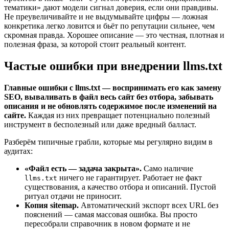
тематики» дают модели сигнал доверия, если они правдивы.
Не преувеличивайте и не выдумывайте цифры — ложная
конкретика легко ловится и бьёт по репутации сильнее, чем
скромная правда. Хорошее описание — это честная, плотная и
полезная фраза, за которой стоит реальный контент.
Частые ошибки при внедрении llms.txt
Главные ошибки с llms.txt — воспринимать его как замену
SEO, вываливать в файл весь сайт без отбора, забывать
описания и не обновлять содержимое после изменений на
сайте.
Каждая из них превращает потенциально полезный
инструмент в бесполезный или даже вредный балласт.
Разберём типичные грабли, которые мы регулярно видим в
аудитах:
«Файл есть — задача закрыта».
Само наличие
ничего не гарантирует. Работает не факт
llms.txt
существования, а качество отбора и описаний. Пустой
ритуал отдачи не приносит.
Копия sitemap.
Автоматический экспорт всех URL без
пояснений — самая массовая ошибка. Вы просто
пересобрали справочник в новом формате и не