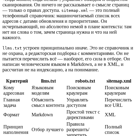
сканирования. Он ничего не рассказывает о смысле страниц
— только о правах доступа.
— это полный
sitemap.xml
телефонный справочник: машиночитаемый список всех
адресов с датами обновления и приоритетами. Он
исчерпывающий, но абсолютно немой в плане контекста: там
нет ни слова о том, зачем страница нужна и что на ней
важного.
устроен принципиально иначе. Это не справочник и
llms.txt
не охрана, а редакторская подборка с комментариями. Он не
пытается перечислить всё — наоборот, его сила в отборе. Он
написан человеческим языком в Markdown, а не в XML, и
рассчитан не на индексацию, а на понимание.
Критерий
llms.txt
robots.txt
sitemap.xml
Кому
Языковым
Поисковым
Поисковым
адресован
моделям
краулерам
краулерам
Главная
Объяснить
Управлять
Перечислить
задача
смысл контента
доступом
все URL
Простой текст с
Формат
Markdown
XML
директивами
Правила
Принцип
Полный
Отбор лучшего
разрешить/
наполнения
список
запретить