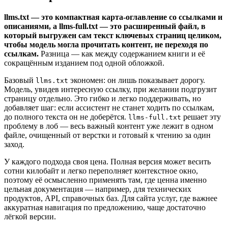
llms.txt — это компактная карта-оглавление со ссылками и
описаниями, а llms-full.txt — это расширенный файл, в
который выгружен сам текст ключевых страниц целиком,
чтобы модель могла прочитать контент, не переходя по
ссылкам.
Разница — как между содержанием книги и её
сокращённым изданием под одной обложкой.
Базовый
экономен: он лишь показывает дорогу.
llms.txt
Модель, увидев интересную ссылку, при желании подгрузит
страницу отдельно. Это гибко и легко поддерживать, но
добавляет шаг: если ассистент не станет ходить по ссылкам,
до полного текста он не доберётся.
решает эту
llms-full.txt
проблему в лоб — весь важный контент уже лежит в одном
файле, очищенный от верстки и готовый к чтению за один
заход.
У каждого подхода своя цена. Полная версия может весить
сотни килобайт и легко переполняет контекстное окно,
поэтому её осмысленно применять там, где ценна именно
цельная документация — например, для технических
продуктов, API, справочных баз. Для сайта услуг, где важнее
аккуратная навигация по предложению, чаще достаточно
лёгкой версии.