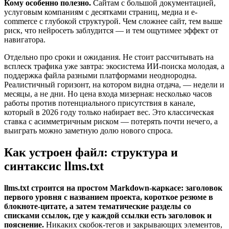
Кому особенно полезно.
Сайтам с большой документацией,
услуговым компаниям с десятками страниц, медиа и e-
commerce с глубокой структурой. Чем сложнее сайт, тем выше
риск, что нейросеть заблудится — и тем ощутимее эффект от
навигатора.
Отдельно про сроки и ожидания. Не стоит рассчитывать на
всплеск трафика уже завтра: экосистема ИИ-поиска молодая, а
поддержка файла разными платформами неоднородна.
Реалистичный горизонт, на котором видна отдача, — недели и
месяцы, а не дни. Но цена входа мизерная: несколько часов
работы против потенциального присутствия в канале,
который в 2026 году только набирает вес. Это классическая
ставка с асимметричным риском — потерять почти нечего, а
выиграть можно заметную долю нового спроса.
Как устроен файл: структура и
синтаксис llms.txt
llms.txt строится на простом Markdown-каркасе: заголовок
первого уровня с названием проекта, короткое резюме в
блокноте-цитате, а затем тематические разделы со
списками ссылок, где у каждой ссылки есть заголовок и
пояснение.
Никаких скобок-тегов и закрывающих элементов,