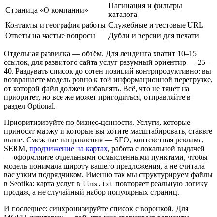
Пагинация и фильтры
Страница «О компании»
каталога
Контакты и география работы
Служебные и тестовые URL
Ответы на частые вопросы
Дубли и версии для печати
Отдельная развилка — объём. Для лендинга хватит 10–15
ссылок, для развитого сайта услуг разумный ориентир — 25–
40. Раздувать список до сотен позиций контрпродуктивно: вы
возвращаете модель ровно к той информационной перегрузке,
от которой файл должен избавлять. Всё, что не тянет на
приоритет, но всё же может пригодиться, отправляйте в
раздел Optional.
Приоритизируйте по бизнес-ценности. Услуги, которые
приносят маржу и которые вы хотите масштабировать, ставьте
выше. Смежные направления — SEO, контекстная реклама,
SERM,
продвижение на картах
, работа с локальной выдачей
— оформляйте отдельными осмысленными пунктами, чтобы
модель понимала широту вашего предложения, а не считала
вас узким подрядчиком. Именно так мы структурируем файлы
в Seotika: карта услуг в
повторяет реальную логику
llms.txt
продаж, а не случайный набор популярных страниц.
И последнее: синхронизируйте список с воронкой. Для