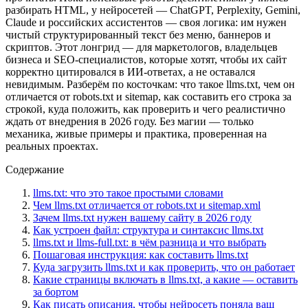
разбирать HTML, у нейросетей — ChatGPT, Perplexity, Gemini,
Claude и российских ассистентов — своя логика: им нужен
чистый структурированный текст без меню, баннеров и
скриптов. Этот лонгрид — для маркетологов, владельцев
бизнеса и SEO-специалистов, которые хотят, чтобы их сайт
корректно цитировался в ИИ-ответах, а не оставался
невидимым. Разберём по косточкам: что такое llms.txt, чем он
отличается от robots.txt и sitemap, как составить его строка за
строкой, куда положить, как проверить и чего реалистично
ждать от внедрения в 2026 году. Без магии — только
механика, живые примеры и практика, проверенная на
реальных проектах.
Содержание
llms.txt: что это такое простыми словами
Чем llms.txt отличается от robots.txt и sitemap.xml
Зачем llms.txt нужен вашему сайту в 2026 году
Как устроен файл: структура и синтаксис llms.txt
llms.txt и llms-full.txt: в чём разница и что выбрать
Пошаговая инструкция: как составить llms.txt
Куда загрузить llms.txt и как проверить, что он работает
Какие страницы включать в llms.txt, а какие — оставить
за бортом
Как писать описания, чтобы нейросеть поняла ваш