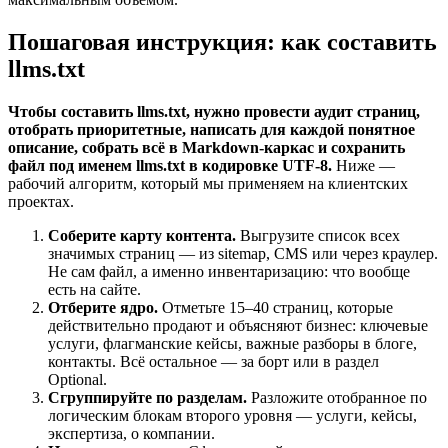
Пошаговая инструкция: как составить
llms.txt
Чтобы составить llms.txt, нужно провести аудит страниц,
отобрать приоритетные, написать для каждой понятное
описание, собрать всё в Markdown-каркас и сохранить
файл под именем llms.txt в кодировке UTF-8.
Ниже —
рабочий алгоритм, который мы применяем на клиентских
проектах.
Соберите карту контента.
Выгрузите список всех
значимых страниц — из sitemap, CMS или через краулер.
Не сам файл, а именно инвентаризацию: что вообще
есть на сайте.
Отберите ядро.
Отметьте 15–40 страниц, которые
действительно продают и объясняют бизнес: ключевые
услуги, флагманские кейсы, важные разборы в блоге,
контакты. Всё остальное — за борт или в раздел
Optional.
Сгруппируйте по разделам.
Разложите отобранное по
логическим блокам второго уровня — услуги, кейсы,
экспертиза, о компании.