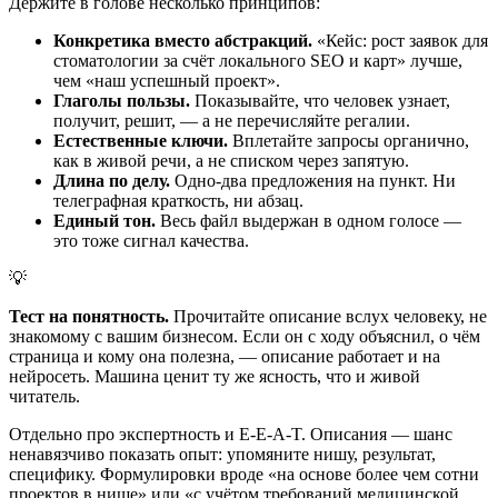
Держите в голове несколько принципов:
Конкретика вместо абстракций.
«Кейс: рост заявок для
стоматологии за счёт локального SEO и карт» лучше,
чем «наш успешный проект».
Глаголы пользы.
Показывайте, что человек узнает,
получит, решит, — а не перечисляйте регалии.
Естественные ключи.
Вплетайте запросы органично,
как в живой речи, а не списком через запятую.
Длина по делу.
Одно-два предложения на пункт. Ни
телеграфная краткость, ни абзац.
Единый тон.
Весь файл выдержан в одном голосе —
это тоже сигнал качества.
💡
Тест на понятность.
Прочитайте описание вслух человеку, не
знакомому с вашим бизнесом. Если он с ходу объяснил, о чём
страница и кому она полезна, — описание работает и на
нейросеть. Машина ценит ту же ясность, что и живой
читатель.
Отдельно про экспертность и E-E-A-T. Описания — шанс
ненавязчиво показать опыт: упомяните нишу, результат,
специфику. Формулировки вроде «на основе более чем сотни
проектов в нише» или «с учётом требований медицинской