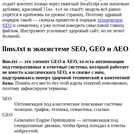
отдаёт контент только через тяжёлый JavaScript или напичкан
дублями, красивый
не спасёт: модель всё равно
llms.txt
упрётся в проблемы на уровне страниц. Поэтому здравый
порядок такой — сначала привести в порядок
техническое
SEO
и семантику, а уже потом наводить смысловой глянец
файлом. Инструмент усиливает здоровый сайт, но не лечит
больной.
llms.txt в экосистеме SEO, GEO и AEO
llms.txt — это элемент GEO и AEO, то есть оптимизации
под генеративные и ответные системы, который работает
не вместо классического SEO, а в связке с ним,
надстраиваясь поверх здоровой технической и контентной
базы.
Понять его место без этой карты понятий невозможно,
поэтому зафиксируем термины.
SEO
Оптимизация под классические поисковые системы:
позиции, трафик, техника, семантика, ссылки.
GEO
Generative Engine Optimization — оптимизация под
генеративные движки, чтобы бренд попадал в ответы
нейросетей.