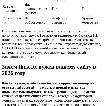
Да,
Есть ли
человеческим
Нет
Нет
описания
языком
Обязателен
Нет,
Де-факто
Крайне
ли
добровольно
стандарт
желателен
Практический вывод: эти файлы не конкурируют, а
дополняют друг друга. Грамотная техническая база под ИИ-
поиск — это связка всех трёх плюс чистая семантическая
верстка и микроразметка. Именно так строят фундамент под
GEO/AEO в агентстве Seotika: сначала техника, потом
контент, а
ложится сверху как финальный
llms.txt
смысловой навигатор.
Зачем llms.txt нужен вашему сайту в
2026 году
llms.txt нужен, чтобы ваш бизнес корректно попадал в
ответы нейросетей — то есть в новый канал, где
пользователь получает готовую рекомендацию вместо
списка из десяти синих ссылок.
Поведение аудитории
меняется на глазах: всё больше людей формулируют запрос
ассистенту («посоветуй клинику», «сравни два сервиса»,