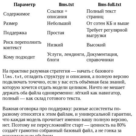
Параметр
llms.txt
llms-full.txt
Ссылки +
Полный текст
Содержимое
описания
страниц
Размер
Небольшой
От сотен КБ и выше
Требует регулярной
Поддержка
Простая
выгрузки
Риск переполнить
Низкий
Высокий
контекст
Услуги, лендинги,
Документация,
Кому подходит
блоги
справочники
На практике разумная стратегия — начать с базового
, отладить структуру и описания, а полную версию
llms.txt
подключать точечно, если у вас есть объёмная база знаний,
которую хочется отдать модели целиком. Ничто не мешает
держать оба файла одновременно: лёгкий как навигатор,
полный — как склад готового текста.
Важная оговорка про поддержку: разные ассистенты по-
разному относятся к этим файлам, и универсальной гарантии,
что каждая модель прочитает именно вашу полную версию,
нет. Поэтому не переусложняйте старт — ценность на 80%
создаёт грамотно собранный базовый файл, а не гонка за
максимальным объёмом.