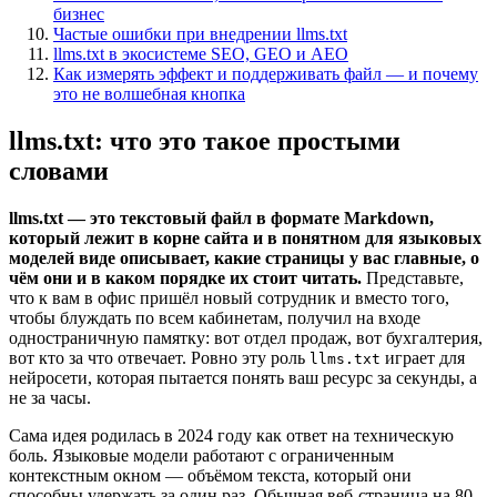
бизнес
Частые ошибки при внедрении llms.txt
llms.txt в экосистеме SEO, GEO и AEO
Как измерять эффект и поддерживать файл — и почему
это не волшебная кнопка
llms.txt: что это такое простыми
словами
llms.txt — это текстовый файл в формате Markdown,
который лежит в корне сайта и в понятном для языковых
моделей виде описывает, какие страницы у вас главные, о
чём они и в каком порядке их стоит читать.
Представьте,
что к вам в офис пришёл новый сотрудник и вместо того,
чтобы блуждать по всем кабинетам, получил на входе
одностраничную памятку: вот отдел продаж, вот бухгалтерия,
вот кто за что отвечает. Ровно эту роль
играет для
llms.txt
нейросети, которая пытается понять ваш ресурс за секунды, а
не за часы.
Сама идея родилась в 2024 году как ответ на техническую
боль. Языковые модели работают с ограниченным
контекстным окном — объёмом текста, который они
способны удержать за один раз. Обычная веб-страница на 80–