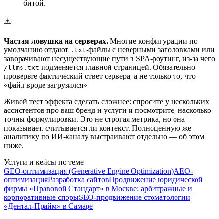
битой.
⚠️
Частая ловушка на серверах.
Многие конфигурации по
умолчанию отдают
-файлы с неверными заголовками или
.txt
заворачивают несуществующие пути в SPA-роутинг, из-за чего
подменяется главной страницей. Обязательно
/llms.txt
проверьте фактический ответ сервера, а не только то, что
«файл вроде загрузился».
Живой тест эффекта сделать сложнее: спросите у нескольких
ассистентов про ваш бренд и услуги и посмотрите, насколько
точны формулировки. Это не строгая метрика, но она
показывает, считывается ли контекст. Полноценную же
аналитику по ИИ-каналу выстраивают отдельно — об этом
ниже.
Услуги и кейсы по теме
GEO-оптимизация (Generative Engine Optimization)
AEO-
оптимизация
Разработка сайтов
Продвижение юридической
фирмы «Правовой Стандарт» в Москве: арбитражные и
корпоративные споры
SEO-продвижение стоматологии
«Дентал-Прайм» в Самаре