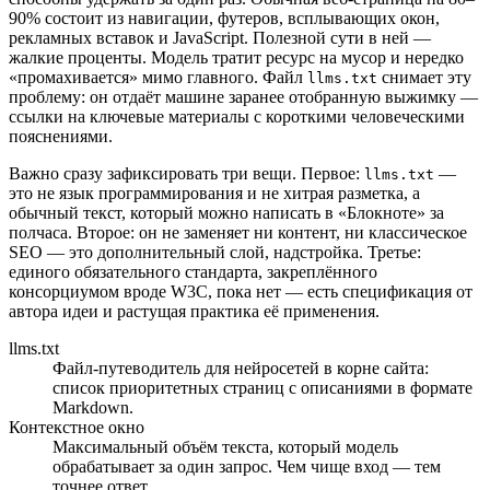
90% состоит из навигации, футеров, всплывающих окон,
рекламных вставок и JavaScript. Полезной сути в ней —
жалкие проценты. Модель тратит ресурс на мусор и нередко
«промахивается» мимо главного. Файл
снимает эту
llms.txt
проблему: он отдаёт машине заранее отобранную выжимку —
ссылки на ключевые материалы с короткими человеческими
пояснениями.
Важно сразу зафиксировать три вещи. Первое:
—
llms.txt
это не язык программирования и не хитрая разметка, а
обычный текст, который можно написать в «Блокноте» за
полчаса. Второе: он не заменяет ни контент, ни классическое
SEO — это дополнительный слой, надстройка. Третье:
единого обязательного стандарта, закреплённого
консорциумом вроде W3C, пока нет — есть спецификация от
автора идеи и растущая практика её применения.
llms.txt
Файл-путеводитель для нейросетей в корне сайта:
список приоритетных страниц с описаниями в формате
Markdown.
Контекстное окно
Максимальный объём текста, который модель
обрабатывает за один запрос. Чем чище вход — тем
точнее ответ.