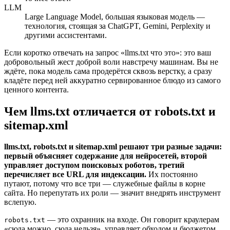
LLM
Large Language Model, большая языковая модель —
технология, стоящая за ChatGPT, Gemini, Perplexity и
другими ассистентами.
Если коротко отвечать на запрос «llms.txt что это»: это ваш
добровольный жест доброй воли навстречу машинам. Вы не
ждёте, пока модель сама продерётся сквозь верстку, а сразу
кладёте перед ней аккуратно сервированное блюдо из самого
ценного контента.
Чем llms.txt отличается от robots.txt и
sitemap.xml
llms.txt, robots.txt и sitemap.xml решают три разные задачи:
первый объясняет содержание для нейросетей, второй
управляет доступом поисковых роботов, третий
перечисляет все URL для индексации.
Их постоянно
путают, потому что все три — служебные файлы в корне
сайта. Но перепутать их роли — значит внедрять инструмент
вслепую.
— это охранник на входе. Он говорит краулерам
robots.txt
«сюда можно, сюда нельзя», управляет обходом и бюджетом