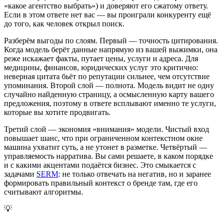
«какое агентство выбрать») и доверяют его сжатому ответу.
Если в этом ответе нет вас — вы проиграли конкуренту ещё
до того, как человек открыл поиск.
Разберём выгоды по слоям. Первый — точность цитирования.
Когда модель берёт данные напрямую из вашей выжимки, она
реже искажает факты, путает цены, услуги и адреса. Для
медицины, финансов, юридических услуг это критично:
неверная цитата бьёт по репутации сильнее, чем отсутствие
упоминания. Второй слой — полнота. Модель видит не одну
случайно найденную страницу, а осмысленную карту вашего
предложения, поэтому в ответе всплывают именно те услуги,
которые вы хотите продвигать.
Третий слой — экономия «внимания» модели. Чистый вход
повышает шанс, что при ограниченном контекстном окне
машина ухватит суть, а не утонет в разметке. Четвёртый —
управляемость нарратива. Вы сами решаете, в каком порядке
и с какими акцентами подаётся бизнес. Это смыкается с
задачами
SERM
: не только отвечать на негатив, но и заранее
формировать правильный контекст о бренде там, где его
считывают алгоритмы.
💡