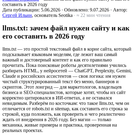
составить в 2026 году
Дата публикации:
5.06.2026
·
Обновлено:
9.07.2026
·
Автор:
Сергей Ильин
, основатель Seotika
· ≈ 22 мин чтения
llms.txt: зачем файл нужен сайту и как
его составить в 2026 году
llms.txt — это простой текстовый файл в корне сайта, который
подсказывает языковым моделям, где лежит ваш самый
важный и достоверный контент и как его правильно
прочитать. Пока поисковые роботы десятилетиями учились
разбирать HTML, у нейросетей — ChatGPT, Perplexity, Gemini,
Claude и российских ассистентов — своя логика: им нужен
чистый структурированный текст без меню, баннеров и
скриптов. Этот лонгрид — для маркетологов, владельцев
бизнеса и SEO-специалистов, которые хотят, чтобы их сайт
корректно цитировался в ИИ-ответах, а не оставался
невидимым. Разберём по косточкам: что такое llms.txt, чем он
отличается от robots.txt и sitemap, как составить его строка за
строкой, куда положить, как проверить и чего реалистично
ждать от внедрения в 2026 году. Без магии — только
механика, живые примеры и практика, проверенная на
реальных проектах.