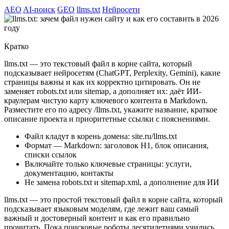
AEO
AI-поиск
GEO
llms.txt
Нейросети
Кратко
llms.txt — это текстовый файл в корне сайта, который
подсказывает нейросетям (ChatGPT, Perplexity, Gemini), какие
страницы важны и как их корректно цитировать. Он не
заменяет robots.txt или sitemap, а дополняет их: даёт ИИ-
краулерам чистую карту ключевого контента в Markdown.
Разместите его по адресу /llms.txt, укажите название, краткое
описание проекта и приоритетные ссылки с пояснениями.
Файл кладут в корень домена: site.ru/llms.txt
Формат — Markdown: заголовок H1, блок описания,
списки ссылок
Включайте только ключевые страницы: услуги,
документацию, контакты
Не замена robots.txt и sitemap.xml, а дополнение для ИИ
llms.txt — это простой текстовый файл в корне сайта, который
подсказывает языковым моделям, где лежит ваш самый
важный и достоверный контент и как его правильно
прочитать. Пока поисковые роботы десятилетиями учились