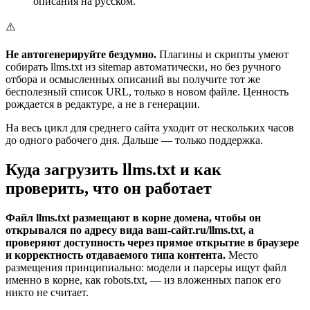
описания на русском.
⚠️
Не автогенерируйте бездумно.
Плагины и скрипты умеют
собирать llms.txt из sitemap автоматически, но без ручного
отбора и осмысленных описаний вы получите тот же
бесполезный список URL, только в новом файле. Ценность
рождается в редактуре, а не в генерации.
На весь цикл для среднего сайта уходит от нескольких часов
до одного рабочего дня. Дальше — только поддержка.
Куда загрузить llms.txt и как
проверить, что он работает
Файл llms.txt размещают в корне домена, чтобы он
открывался по адресу вида ваш-сайт.ru/llms.txt, а
проверяют доступность через прямое открытие в браузере
и корректность отдаваемого типа контента.
Место
размещения принципиально: модели и парсеры ищут файл
именно в корне, как robots.txt, — из вложенных папок его
никто не считает.