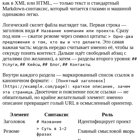
как в XML или HTML, — только текст и стандартный
Markdown-синтаксис, который читается глазами и машиной
одинаково легко.
Логический скелет файла выглядит так. Первая строка —
заголовок вида
. Сразу
# Название компании или проекта
под ним — сжатое резюме через символ цитаты:
> Одно-два
. Это самая
предложения о том, кто вы и что делаете
важная часть: модель нередко считывает именно её, чтобы за
секунду понять контекст. Дальше идёт свободный абзац с
деталями (по желанию), а затем — разделы второго уровня:
##
,
,
,
.
Услуги
## Кейсы
## Блог
## Контакты
Внутри каждого раздела — маркированный список ссылок в
каноничном формате:
- [Понятный заголовок]
(https://example.com/page): краткое описание, зачем
. Двоеточие и пояснение после ссылки — не
эта страница
обязательный, но крайне желательный элемент: именно
описание превращает голый URL в осмысленный ориентир.
Элемент
Синтаксис
Роль
Заголовок
Идентифицирует проект
# Название
> Суть в 1–2
Резюме
Главный смысловой якорь
фразах