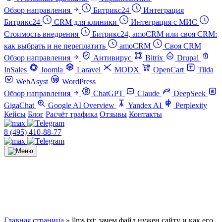
Обзор направления
Битрикс24
Интеграция
Битрикс24
CRM для клиники
Интеграция с МИС
Стоимость внедрения
Битрикс24, amoCRM или своя CRM:
как выбрать и не переплатить
amoCRM
Своя CRM
Обзор направления
Антивирус
Bitrix
Drupal
InSales
Joomla
Laravel
MODX
OpenCart
Tilda
WebAsyst
WordPress
Обзор направления
ChatGPT
Claude
DeepSeek
GigaChat
Google AI Overview
Yandex AI
Perplexity
Кейсы
Блог
Расчёт трафика
Отзывы
Контакты
8 (495) 410-88-77
Главная страница
»
llms.txt: зачем файл нужен сайту и как его