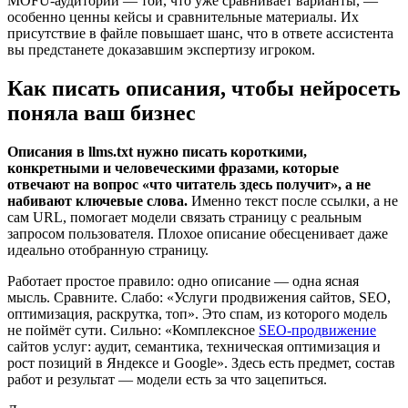
MOFU-аудитории — той, что уже сравнивает варианты, —
особенно ценны кейсы и сравнительные материалы. Их
присутствие в файле повышает шанс, что в ответе ассистента
вы предстанете доказавшим экспертизу игроком.
Как писать описания, чтобы нейросеть
поняла ваш бизнес
Описания в llms.txt нужно писать короткими,
конкретными и человеческими фразами, которые
отвечают на вопрос «что читатель здесь получит», а не
набивают ключевые слова.
Именно текст после ссылки, а не
сам URL, помогает модели связать страницу с реальным
запросом пользователя. Плохое описание обесценивает даже
идеально отобранную страницу.
Работает простое правило: одно описание — одна ясная
мысль. Сравните. Слабо: «Услуги продвижения сайтов, SEO,
оптимизация, раскрутка, топ». Это спам, из которого модель
не поймёт сути. Сильно: «Комплексное
SEO-продвижение
сайтов услуг: аудит, семантика, техническая оптимизация и
рост позиций в Яндексе и Google». Здесь есть предмет, состав
работ и результат — модели есть за что зацепиться.