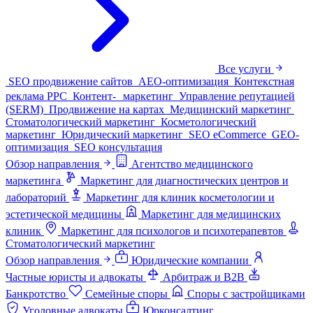
Все услуги
SEO продвижение сайтов
AEO-оптимизация
Контекстная
реклама PPC
Контент- маркетинг
Управление репутацией
(SERM)
Продвижение на картах
Медицинский маркетинг
Стоматологический маркетинг
Косметологический
маркетинг
Юридический маркетинг
SEO eCommerce
GEO-
оптимизация
SEO консультация
Обзор направления
Агентство медицинского
маркетинга
Маркетинг для диагностических центров и
лабораторий
Маркетинг для клиник косметологии и
эстетической медицины
Маркетинг для медицинских
клиник
Маркетинг для психологов и психотерапевтов
Стоматологический маркетинг
Обзор направления
Юридические компании
Частные юристы и адвокаты
Арбитраж и B2B
Банкротство
Семейные споры
Споры с застройщиками
Уголовные адвокаты
Юрконсалтинг