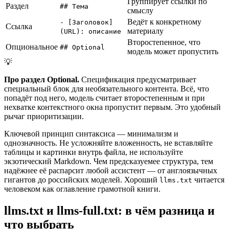
Группирует ссылки по
Раздел
## Тема
смыслу
Ведёт к конкретному
- [Заголовок]
Ссылка
материалу
(URL): описание
Второстепенное, что
Опциональное
## Optional
модель может пропустить
💡
Про раздел Optional.
Спецификация предусматривает
специальный блок для необязательного контента. Всё, что
попадёт под него, модель считает второстепенным и при
нехватке контекстного окна пропустит первым. Это удобный
рычаг приоритизации.
Ключевой принцип синтаксиса — минимализм и
однозначность. Не усложняйте вложенность, не вставляйте
таблицы и картинки внутрь файла, не используйте
экзотический Markdown. Чем предсказуемее структура, тем
надёжнее её распарсит любой ассистент — от англоязычных
гигантов до российских моделей. Хороший
читается
llms.txt
человеком как оглавление грамотной книги.
llms.txt и llms-full.txt: в чём разница и
что выбрать