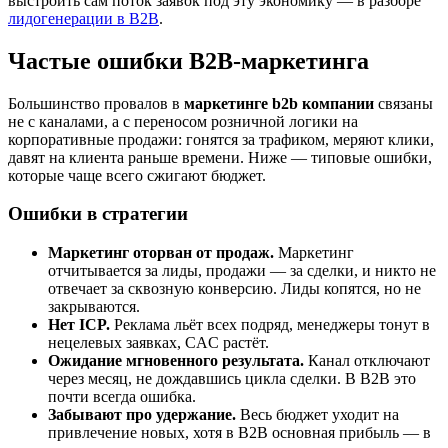
выстроить сам поток заявок под эту экономику — в разборе
лидогенерации в B2B
.
Частые ошибки B2B-маркетинга
Большинство провалов в
маркетинге b2b компании
связаны
не с каналами, а с переносом розничной логики на
корпоративные продажи: гонятся за трафиком, меряют клики,
давят на клиента раньше времени. Ниже — типовые ошибки,
которые чаще всего сжигают бюджет.
Ошибки в стратегии
Маркетинг оторван от продаж.
Маркетинг
отчитывается за лиды, продажи — за сделки, и никто не
отвечает за сквозную конверсию. Лиды копятся, но не
закрываются.
Нет ICP.
Реклама льёт всех подряд, менеджеры тонут в
нецелевых заявках, CAC растёт.
Ожидание мгновенного результата.
Канал отключают
через месяц, не дождавшись цикла сделки. В B2B это
почти всегда ошибка.
Забывают про удержание.
Весь бюджет уходит на
привлечение новых, хотя в B2B основная прибыль — в