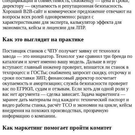
спецификации и совместимость, снабженцу — цена и сроки,
директору — окупаемость и репутационная безопасность.
Хороший B2B-сайт и коммерческое предложение отвечают на
вопросы всех ролей одновременно: раздел с
характеристиками для эксперта, калькулятор эффекта для
экономиста, кейсы и лицензии для ЛПР.
Как это выглядит на практике
Поставщик станков с ЧПУ получает заявку от технолога
завода — это инициатор. Технолог уже сравнил три бренда по
каталогам и хочет именно вашу модель. Дальше в игру
вступают: главный инженер проверит, впишется ли станок в
техпроцесс и ГОСТы; снабженец запросит скидку, отсрочку и
сроки поставки ЗИП; финансовый директор посчитает
окупаемость и амортизацию; служба безопасности проверит
вас по ЕГРЮЛ, судам и отзывам. Если хоть для одной роли у
вас нет аргумента — сделка зависает. Задача маркетинга —
заранее дать материалы под каждого: технический паспорт и
видео работы станка, расчёт TCO и экономии на цикле, кейсы
внедрения на похожих производствах, прозрачную
информацию о компании.
Как маркетинг помогает пройти комитет