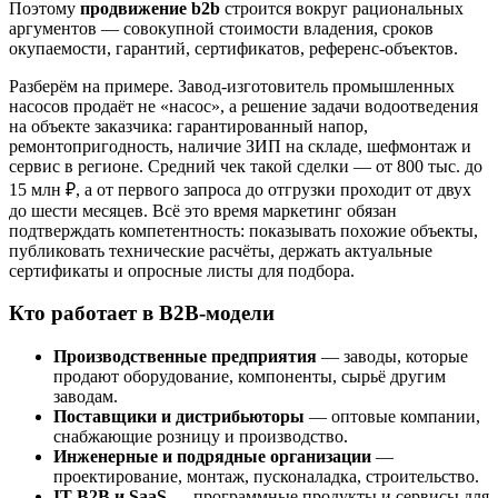
Поэтому
продвижение b2b
строится вокруг рациональных
аргументов — совокупной стоимости владения, сроков
окупаемости, гарантий, сертификатов, референс-объектов.
Разберём на примере. Завод-изготовитель промышленных
насосов продаёт не «насос», а решение задачи водоотведения
на объекте заказчика: гарантированный напор,
ремонтопригодность, наличие ЗИП на складе, шефмонтаж и
сервис в регионе. Средний чек такой сделки — от 800 тыс. до
15 млн ₽, а от первого запроса до отгрузки проходит от двух
до шести месяцев. Всё это время маркетинг обязан
подтверждать компетентность: показывать похожие объекты,
публиковать технические расчёты, держать актуальные
сертификаты и опросные листы для подбора.
Кто работает в B2B-модели
Производственные предприятия
— заводы, которые
продают оборудование, компоненты, сырьё другим
заводам.
Поставщики и дистрибьюторы
— оптовые компании,
снабжающие розницу и производство.
Инженерные и подрядные организации
—
проектирование, монтаж, пусконаладка, строительство.
IT-B2B и SaaS
— программные продукты и сервисы для