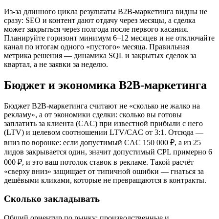
Из-за длинного цикла результаты B2B-маркетинга видны не
сразу: SEO и контент дают отдачу через месяцы, а сделка
может закрыться через полгода после первого касания.
Планируйте горизонт минимум 6–12 месяцев и не отключайте
канал по итогам одного «пустого» месяца. Правильная
метрика решения — динамика SQL и закрытых сделок за
квартал, а не заявки за неделю.
Бюджет и экономика B2B-маркетинга
Бюджет B2B-маркетинга считают не «сколько не жалко на
рекламу», а от экономики сделки: сколько вы готовы
заплатить за клиента (CAC) при известной прибыли с него
(LTV) и целевом соотношении LTV/CAC от 3:1. Отсюда —
вниз по воронке: если допустимый CAC 150 000 ₽, а из 25
лидов закрывается один, значит допустимый CPL примерно 6
000 ₽, и это ваш потолок ставок в рекламе. Такой расчёт
«сверху вниз» защищает от типичной ошибки — гнаться за
дешёвыми кликами, которые не превращаются в контракты.
Сколько закладывать
Общий ориентир по рынку: производственные и