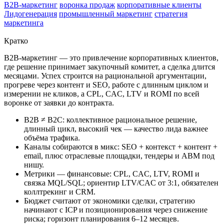
B2B-маркетинг
воронка продаж
корпоративные клиенты
Лидогенерация
промышленный маркетинг
стратегия
маркетинга
Кратко
B2B-маркетинг — это привлечение корпоративных клиентов,
где решение принимает закупочный комитет, а сделка длится
месяцами. Успех строится на рациональной аргументации,
прогреве через контент и SEO, работе с длинным циклом и
измерении не кликов, а CPL, CAC, LTV и ROMI по всей
воронке от заявки до контракта.
B2B ≠ B2C: коллективное рациональное решение,
длинный цикл, высокий чек — качество лида важнее
объёма трафика.
Каналы собираются в микс: SEO + контекст + контент +
email, плюс отраслевые площадки, тендеры и ABM под
нишу.
Метрики — финансовые: CPL, CAC, LTV, ROMI и
связка MQL/SQL; ориентир LTV/CAC от 3:1, обязателен
коллтрекинг и CRM.
Бюджет считают от экономики сделки, стратегию
начинают с ICP и позиционирования через снижение
риска; горизонт планирования 6–12 месяцев.