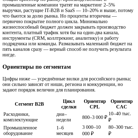
промышленные компании тратят на маркетинг 2–5%
выручки, растущие IT-B2B и SaaS — 10–20% и выше, потому
что бьются за долю рынка. Но проценты вторичны —
первично покрытие полного цикла. Минимально
жизнеспособный бюджет должен закрывать производство
контента, платный трафик хотя бы на один-два канала,
инструменты (CRM, коллтрекинг, аналитику) и работу
подрядчика или команды. Размазывать маленький бюджет на
пять каналов сразу — верный способ не получить результата
нигде.
Ориентиры по сегментам
Цифры ниже — усреднённые вилки для российского рынка;
они сильно зависят от ниши, региона и конкуренции, но
задают порядок величин для планирования.
Цикл
Ориентир
Ориентир
Сегмент B2B
сделки
CPL
CAC
10–40 тыс.
Расходники,
дни–
800–3 000 ₽
комплектующие
недели
₽
3 000–10
80–300 тыс.
Промышленное
1–6
оборудование
месяцев
000 ₽
₽