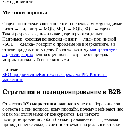
всей дистанции.
Метрики воронки
Отдельно отслеживают конверсию перехода между стадиями:
визит → лид, лид → MQL, MQL → SQL, SQL → сделка.
Такой разрез сразу показывает, где теряются деньги.
Например, хорошая конверсия «визит → лид» при низкой
«SQL → сделка» говорит о проблеме не в маркетинге, а в
отделе продаж или в цене. Именно поэтому
выстроенную
лидогенерацию
нельзя оценивать в отрыве от продаж —
метрики должны быть сквозными.
По теме
SEO продвижение
Контекстная реклама PPC
Контент-
маркетинг
Стратегия и позиционирование в B2B
Стратегия
b2b маркетинга
начинается не с выбора каналов, а
с ответа на три вопроса: кому продаём, почему выбирают нас
и как мы отличаемся от конкурентов. Без чёткого
позиционирования любой бюджет размывается — реклама
приводит нецелевых, а сайт не отвечает на реальные страхи