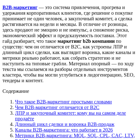
B2B-маркетинг
— это система привлечения, прогрева и
удержания корпоративных клиентов, где решение о покупке
принимает не один человек, а закупочный комитет, а сделка
растягивается на недели и месяцы. В отличие от розницы,
здесь продают не эмоцию и не импульс, а снижение риска,
экономический эффект и предсказуемость поставки. Этот
гайд разбирает, что такое
маркетинг b2b компании
по
существу: чем он отличается от B2C, как устроены ЛПР и
длинный цикл сделки, как выглядит воронка, какие каналы и
метрики реально работают, как собрать стратегию и не
наступить на типовые грабли. Материал опорный — по ходу
текста мы ссылаемся на разборы отдельных инструментов
кластера, чтобы вы могли углубиться в лидогенерацию, SEO,
тендеры и контент.
Содержание
Что такое B2B-маркетинг простыми словами
Чем B2B-маркетинг отличается от B2C
ЛПР и закупочный комитет: кому вы на самом деле
продаёте
Длинный цикл сделки и воронка B2B-продаж
Каналы B2B-маркетинга: что работает в 2026
Метрики B2B-маркетинга: MQL, SQL, CPL, CAC, LTV,