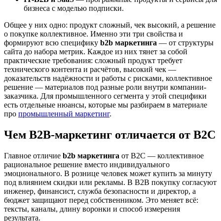
бизнеса с моделью подписки.
Общее у них одно: продукт сложный, чек высокий, а решение
о покупке коллективное. Именно эти три свойства и
формируют всю специфику
b2b маркетинга
— от структуры
сайта до набора метрик. Каждое из них тянет за собой
практические требования: сложный продукт требует
технического контента и расчётов, высокий чек —
доказательств надёжности и работы с рисками, коллективное
решение — материалов под разные роли внутри компании-
заказчика. Для промышленного сегмента у этой специфики
есть отдельные нюансы, которые мы разбираем в материале
про
промышленный маркетинг
.
Чем B2B-маркетинг отличается от B2C
Главное отличие
b2b маркетинга
от B2C — коллективное
рациональное решение вместо индивидуального
эмоционального. В рознице человек может купить за минуту
под влиянием скидки или рекламы. В B2B покупку согласуют
инженер, финансист, служба безопасности и директор, а
бюджет защищают перед собственником. Это меняет всё:
тексты, каналы, длину воронки и способ измерения
результата.