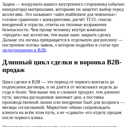
Задача — вооружить вашего внутреннего сторонника (обычно
инициатора) материалами, которыми он защитит выбор перед
коллегами. Это называют «sales enablement для чемпиона»:
готовое сравнение с конкурентами, расчёт TCO, список
внедрений в отрасли, ответы на типовые возражения
безопасности. Чем проще человеку внутри компании
«продать» вас коллегам, тем выше шанс закрыть сделку.
Дальше эта логика превращается в отдельную дисциплину —
построение потока заявок, о котором подробно в статье про
лидогенерацию в B2B
.
Длинный цикл сделки и воронка B2B-
продаж
Цикл сделки в B2B — это период от первого контакта до
подписания договора, и он длится от нескольких недель до
года и более. Чем выше чек и сложнее продукт, тем длиннее
путь: закупка расходников занимает дни, а поставка
производственной линии или внедрение SaaS для холдинга —
месяцы согласований. Маркетинг обязан сопровождать
клиента на всём этом пути, а не «сдавать» его отделу продаж
после первого клика.