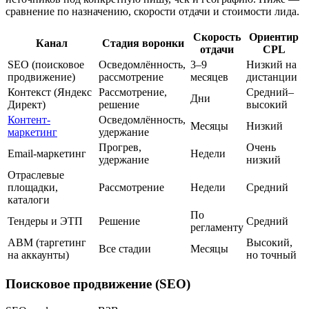
сравнение по назначению, скорости отдачи и стоимости лида.
Скорость
Ориентир
Канал
Стадия воронки
отдачи
CPL
SEO (поисковое
Осведомлённость,
3–9
Низкий на
продвижение)
рассмотрение
месяцев
дистанции
Контекст (Яндекс
Рассмотрение,
Средний–
Дни
Директ)
решение
высокий
Контент-
Осведомлённость,
Месяцы
Низкий
маркетинг
удержание
Прогрев,
Очень
Email-маркетинг
Недели
удержание
низкий
Отраслевые
площадки,
Рассмотрение
Недели
Средний
каталоги
По
Тендеры и ЭТП
Решение
Средний
регламенту
ABM (таргетинг
Высокий,
Все стадии
Месяцы
на аккаунты)
но точный
Поисковое продвижение (SEO)