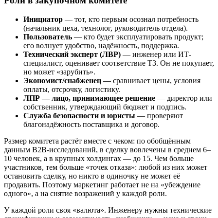
Роли в закупочном комитете
Инициатор
— тот, кто первым осознал потребность
(начальник цеха, технолог, руководитель отдела).
Пользователь
— кто будет эксплуатировать продукт;
его волнует удобство, надёжность, поддержка.
Технический эксперт (ЛВР)
— инженер или ИТ-
специалист, оценивает соответствие ТЗ. Он не покупает,
но может «зарубить».
Экономист/снабженец
— сравнивает цены, условия
оплаты, отсрочку, логистику.
ЛПР — лицо, принимающее решение
— директор или
собственник, утверждающий бюджет и подпись.
Служба безопасности и юристы
— проверяют
благонадёжность поставщика и договор.
Размер комитета растёт вместе с чеком: по обобщённым
данным B2B-исследований, в сделку вовлечены в среднем 6–
10 человек, а в крупных холдингах — до 15. Чем больше
участников, тем больше «точек отказа»: любой из них может
остановить сделку, но никто в одиночку не может её
продавить. Поэтому маркетинг работает не на «убеждение
одного», а на снятие возражений у каждой роли.
У каждой роли своя «валюта». Инженеру нужны технические