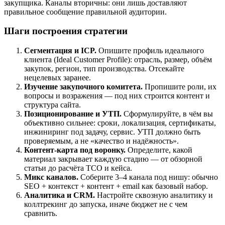
закупщика. Каналы вторичны: они лишь доставляют
правильное сообщение правильной аудитории.
Шаги построения стратегии
Сегментация и ICP.
Опишите профиль идеального
клиента (Ideal Customer Profile): отрасль, размер, объём
закупок, регион, тип производства. Отсекайте
нецелевых заранее.
Изучение закупочного комитета.
Пропишите роли, их
вопросы и возражения — под них строится контент и
структура сайта.
Позиционирование и УТП.
Сформулируйте, в чём вы
объективно сильнее: сроки, локализация, сертификаты,
инжиниринг под задачу, сервис. УТП должно быть
проверяемым, а не «качество и надёжность».
Контент-карта под воронку.
Определите, какой
материал закрывает каждую стадию — от обзорной
статьи до расчёта TCO и кейса.
Микс каналов.
Соберите 3–4 канала под нишу: обычно
SEO + контекст + контент + email как базовый набор.
Аналитика и CRM.
Настройте сквозную аналитику и
коллтрекинг до запуска, иначе бюджет не с чем
сравнить.