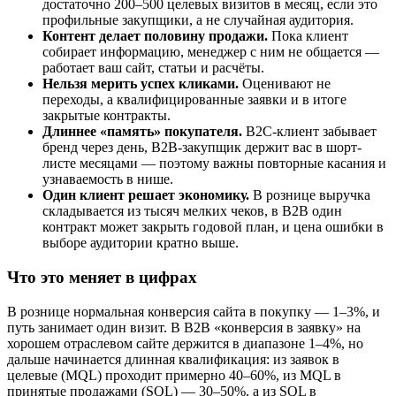
достаточно 200–500 целевых визитов в месяц, если это
профильные закупщики, а не случайная аудитория.
Контент делает половину продажи.
Пока клиент
собирает информацию, менеджер с ним не общается —
работает ваш сайт, статьи и расчёты.
Нельзя мерить успех кликами.
Оценивают не
переходы, а квалифицированные заявки и в итоге
закрытые контракты.
Длиннее «память» покупателя.
B2C-клиент забывает
бренд через день, B2B-закупщик держит вас в шорт-
листе месяцами — поэтому важны повторные касания и
узнаваемость в нише.
Один клиент решает экономику.
В рознице выручка
складывается из тысяч мелких чеков, в B2B один
контракт может закрыть годовой план, и цена ошибки в
выборе аудитории кратно выше.
Что это меняет в цифрах
В рознице нормальная конверсия сайта в покупку — 1–3%, и
путь занимает один визит. В B2B «конверсия в заявку» на
хорошем отраслевом сайте держится в диапазоне 1–4%, но
дальше начинается длинная квалификация: из заявок в
целевые (MQL) проходит примерно 40–60%, из MQL в
принятые продажами (SQL) — 30–50%, а из SQL в