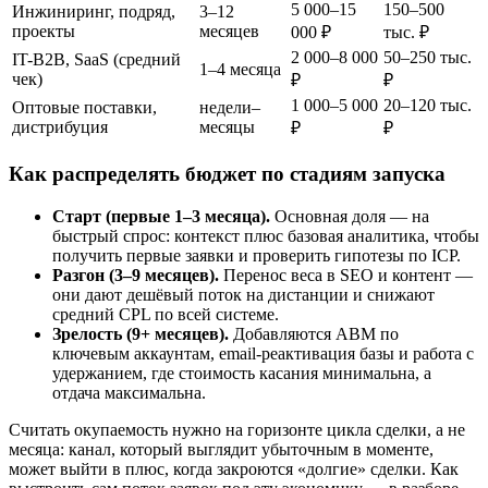
5 000–15
150–500
Инжиниринг, подряд,
3–12
проекты
месяцев
000 ₽
тыс. ₽
2 000–8 000
50–250 тыс.
IT-B2B, SaaS (средний
1–4 месяца
чек)
₽
₽
1 000–5 000
20–120 тыс.
Оптовые поставки,
недели–
дистрибуция
месяцы
₽
₽
Как распределять бюджет по стадиям запуска
Старт (первые 1–3 месяца).
Основная доля — на
быстрый спрос: контекст плюс базовая аналитика, чтобы
получить первые заявки и проверить гипотезы по ICP.
Разгон (3–9 месяцев).
Перенос веса в SEO и контент —
они дают дешёвый поток на дистанции и снижают
средний CPL по всей системе.
Зрелость (9+ месяцев).
Добавляются ABM по
ключевым аккаунтам, email-реактивация базы и работа с
удержанием, где стоимость касания минимальна, а
отдача максимальна.
Считать окупаемость нужно на горизонте цикла сделки, а не
месяца: канал, который выглядит убыточным в моменте,
может выйти в плюс, когда закроются «долгие» сделки. Как