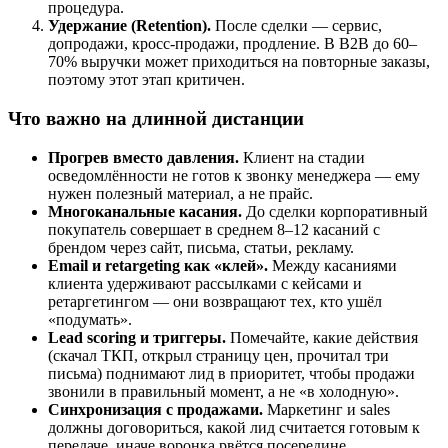
процедура.
Удержание (Retention).
После сделки — сервис,
допродажи, кросс-продажи, продление. В B2B до 60–
70% выручки может приходиться на повторные заказы,
поэтому этот этап критичен.
Что важно на длинной дистанции
Прогрев вместо давления.
Клиент на стадии
осведомлённости не готов к звонку менеджера — ему
нужен полезный материал, а не прайс.
Многоканальные касания.
До сделки корпоративный
покупатель совершает в среднем 8–12 касаний с
брендом через сайт, письма, статьи, рекламу.
Email и retargeting как «клей».
Между касаниями
клиента удерживают рассылками с кейсами и
ретаргетингом — они возвращают тех, кто ушёл
«подумать».
Lead scoring и триггеры.
Помечайте, какие действия
(скачал ТКП, открыл страницу цен, прочитал три
письма) поднимают лид в приоритет, чтобы продажи
звонили в правильный момент, а не «в холодную».
Синхронизация с продажами.
Маркетинг и sales
должны договориться, какой лид считается готовым к
передаче, иначе воронка рвётся посередине.