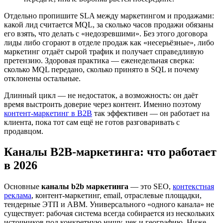
Отдельно пропишите SLA между маркетингом и продажами:
какой лид считается MQL, за сколько часов продажи обязаны
его взять, что делать с «недозревшими». Без этого договора
лиды либо сгорают в отделе продаж как «несерьёзные», либо
маркетинг отдаёт сырой трафик и получает справедливую
претензию. Здоровая практика — еженедельная сверка:
сколько MQL передано, сколько принято в SQL и почему
отклонены остальные.
Длинный цикл — не недостаток, а возможность: он даёт
время выстроить доверие через контент. Именно поэтому
контент-маркетинг в B2B
так эффективен — он работает на
клиента, пока тот сам ещё не готов разговаривать с
продавцом.
Каналы B2B-маркетинга: что работает
в 2026
Основные
каналы b2b маркетинга
— это SEO,
контекстная
реклама
, контент-маркетинг, email, отраслевые площадки,
тендерные ЭТП и ABM. Универсального «одного канала» не
существует: рабочая система всегда собирается из нескольких
источников под конкретную нишу, чек и географию. Ниже —