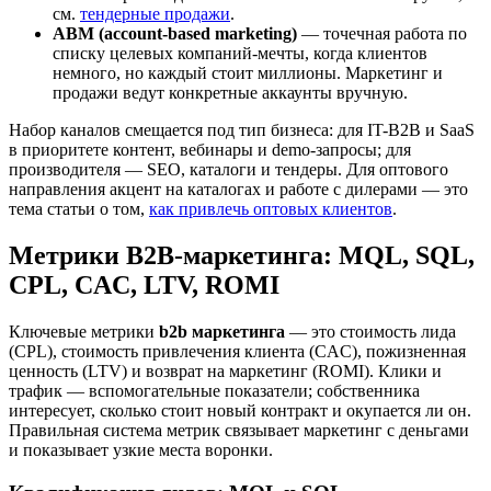
см.
тендерные продажи
.
ABM (account-based marketing)
— точечная работа по
списку целевых компаний-мечты, когда клиентов
немного, но каждый стоит миллионы. Маркетинг и
продажи ведут конкретные аккаунты вручную.
Набор каналов смещается под тип бизнеса: для IT-B2B и SaaS
в приоритете контент, вебинары и demo-запросы; для
производителя — SEO, каталоги и тендеры. Для оптового
направления акцент на каталогах и работе с дилерами — это
тема статьи о том,
как привлечь оптовых клиентов
.
Метрики B2B-маркетинга: MQL, SQL,
CPL, CAC, LTV, ROMI
Ключевые метрики
b2b маркетинга
— это стоимость лида
(CPL), стоимость привлечения клиента (CAC), пожизненная
ценность (LTV) и возврат на маркетинг (ROMI). Клики и
трафик — вспомогательные показатели; собственника
интересует, сколько стоит новый контракт и окупается ли он.
Правильная система метрик связывает маркетинг с деньгами
и показывает узкие места воронки.