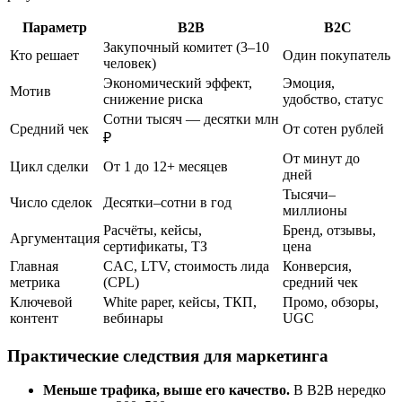
Параметр
B2B
B2C
Закупочный комитет (3–10
Кто решает
Один покупатель
человек)
Экономический эффект,
Эмоция,
Мотив
снижение риска
удобство, статус
Сотни тысяч — десятки млн
Средний чек
От сотен рублей
₽
От минут до
Цикл сделки
От 1 до 12+ месяцев
дней
Тысячи–
Число сделок
Десятки–сотни в год
миллионы
Расчёты, кейсы,
Бренд, отзывы,
Аргументация
сертификаты, ТЗ
цена
Главная
CAC, LTV, стоимость лида
Конверсия,
метрика
(CPL)
средний чек
Ключевой
White paper, кейсы, ТКП,
Промо, обзоры,
контент
вебинары
UGC
Практические следствия для маркетинга
Меньше трафика, выше его качество.
В B2B нередко