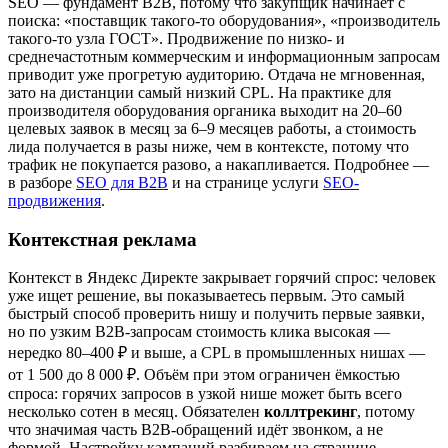
SEO — фундамент B2B, потому что закупщик начинает с
поиска: «поставщик такого-то оборудования», «производитель
такого-то узла ГОСТ». Продвижение по низко- и
среднечастотным коммерческим и информационным запросам
приводит уже прогретую аудиторию. Отдача не мгновенная,
зато на дистанции самый низкий CPL. На практике для
производителя оборудования органика выходит на 20–60
целевых заявок в месяц за 6–9 месяцев работы, а стоимость
лида получается в разы ниже, чем в контексте, потому что
трафик не покупается разово, а накапливается. Подробнее —
в разборе
SEO для B2B
и на странице услуги
SEO-
продвижения
.
Контекстная реклама
Контекст в Яндекс Директе закрывает горячий спрос: человек
уже ищет решение, вы показываетесь первым. Это самый
быстрый способ проверить нишу и получить первые заявки,
но по узким B2B-запросам стоимость клика высокая —
нередко 80–400 ₽ и выше, а CPL в промышленных нишах —
от 1 500 до 8 000 ₽. Объём при этом ограничен ёмкостью
спроса: горячих запросов в узкой нише может быть всего
несколько сотен в месяц. Обязателен
коллтрекинг
, потому
что значимая часть B2B-обращений идёт звонком, а не
формой. Настройку кампаний разбираем на странице