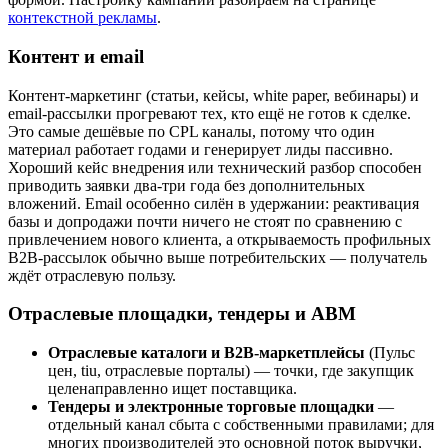
контекстной рекламы
.
Контент и email
Контент-маркетинг (статьи, кейсы, white paper, вебинары) и
email-рассылки прогревают тех, кто ещё не готов к сделке.
Это самые дешёвые по CPL каналы, потому что один
материал работает годами и генерирует лиды пассивно.
Хороший кейс внедрения или технический разбор способен
приводить заявки два-три года без дополнительных
вложений. Email особенно силён в удержании: реактивация
базы и допродажи почти ничего не стоят по сравнению с
привлечением нового клиента, а открываемость профильных
B2B-рассылок обычно выше потребительских — получатель
ждёт отраслевую пользу.
Отраслевые площадки, тендеры и ABM
Отраслевые каталоги и B2B-маркетплейсы
(Пульс
цен, tiu, отраслевые порталы) — точки, где закупщик
целенаправленно ищет поставщика.
Тендеры и электронные торговые площадки
—
отдельный канал сбыта с собственными правилами; для
многих производителей это основной поток выручки,