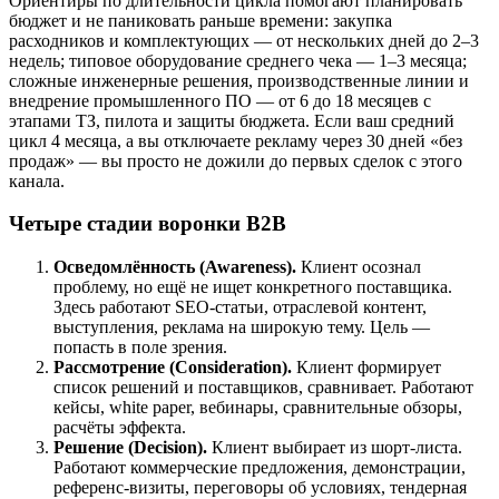
Ориентиры по длительности цикла помогают планировать
бюджет и не паниковать раньше времени: закупка
расходников и комплектующих — от нескольких дней до 2–3
недель; типовое оборудование среднего чека — 1–3 месяца;
сложные инженерные решения, производственные линии и
внедрение промышленного ПО — от 6 до 18 месяцев с
этапами ТЗ, пилота и защиты бюджета. Если ваш средний
цикл 4 месяца, а вы отключаете рекламу через 30 дней «без
продаж» — вы просто не дожили до первых сделок с этого
канала.
Четыре стадии воронки B2B
Осведомлённость (Awareness).
Клиент осознал
проблему, но ещё не ищет конкретного поставщика.
Здесь работают SEO-статьи, отраслевой контент,
выступления, реклама на широкую тему. Цель —
попасть в поле зрения.
Рассмотрение (Consideration).
Клиент формирует
список решений и поставщиков, сравнивает. Работают
кейсы, white paper, вебинары, сравнительные обзоры,
расчёты эффекта.
Решение (Decision).
Клиент выбирает из шорт-листа.
Работают коммерческие предложения, демонстрации,
референс-визиты, переговоры об условиях, тендерная