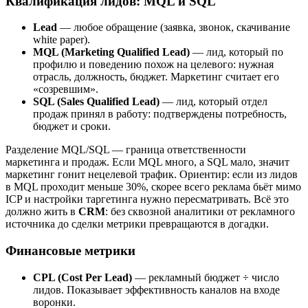
Квалификация лидов: MQL и SQL
Lead
— любое обращение (заявка, звонок, скачивание
white paper).
MQL (Marketing Qualified Lead)
— лид, который по
профилю и поведению похож на целевого: нужная
отрасль, должность, бюджет. Маркетинг считает его
«созревшим».
SQL (Sales Qualified Lead)
— лид, который отдел
продаж принял в работу: подтверждены потребность,
бюджет и сроки.
Разделение MQL/SQL — граница ответственности
маркетинга и продаж. Если MQL много, а SQL мало, значит
маркетинг гонит нецелевой трафик. Ориентир: если из лидов
в MQL проходит меньше 30%, скорее всего реклама бьёт мимо
ICP и настройки таргетинга нужно пересматривать. Всё это
должно жить в
CRM
: без сквозной аналитики от рекламного
источника до сделки метрики превращаются в догадки.
Финансовые метрики
CPL (Cost Per Lead)
— рекламный бюджет ÷ число
лидов. Показывает эффективность каналов на входе
воронки.