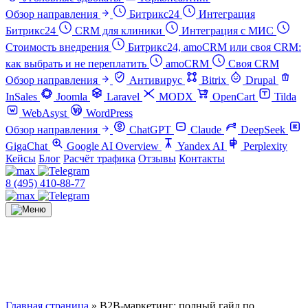
Обзор направления
Битрикс24
Интеграция
Битрикс24
CRM для клиники
Интеграция с МИС
Стоимость внедрения
Битрикс24, amoCRM или своя CRM:
как выбрать и не переплатить
amoCRM
Своя CRM
Обзор направления
Антивирус
Bitrix
Drupal
InSales
Joomla
Laravel
MODX
OpenCart
Tilda
WebAsyst
WordPress
Обзор направления
ChatGPT
Claude
DeepSeek
GigaChat
Google AI Overview
Yandex AI
Perplexity
Кейсы
Блог
Расчёт трафика
Отзывы
Контакты
8 (495) 410-88-77
Главная страница
»
B2B-маркетинг: полный гайд по