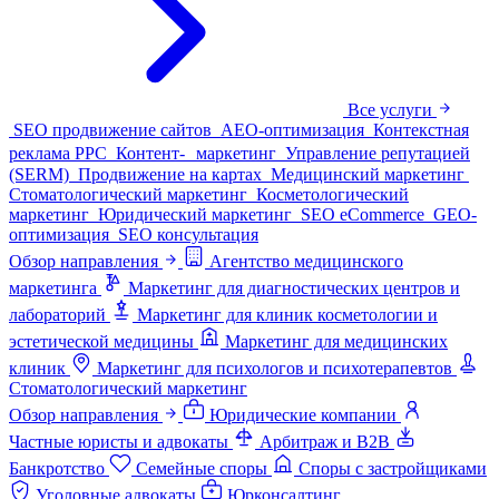
Все услуги
SEO продвижение сайтов
AEO-оптимизация
Контекстная
реклама PPC
Контент- маркетинг
Управление репутацией
(SERM)
Продвижение на картах
Медицинский маркетинг
Стоматологический маркетинг
Косметологический
маркетинг
Юридический маркетинг
SEO eCommerce
GEO-
оптимизация
SEO консультация
Обзор направления
Агентство медицинского
маркетинга
Маркетинг для диагностических центров и
лабораторий
Маркетинг для клиник косметологии и
эстетической медицины
Маркетинг для медицинских
клиник
Маркетинг для психологов и психотерапевтов
Стоматологический маркетинг
Обзор направления
Юридические компании
Частные юристы и адвокаты
Арбитраж и B2B
Банкротство
Семейные споры
Споры с застройщиками
Уголовные адвокаты
Юрконсалтинг