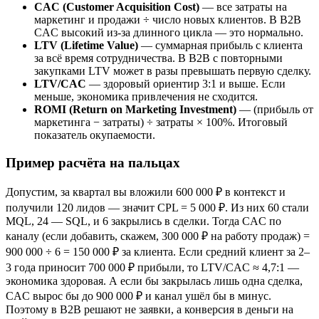
CAC (Customer Acquisition Cost)
— все затраты на
маркетинг и продажи ÷ число новых клиентов. В B2B
CAC высокий из-за длинного цикла — это нормально.
LTV (Lifetime Value)
— суммарная прибыль с клиента
за всё время сотрудничества. В B2B с повторными
закупками LTV может в разы превышать первую сделку.
LTV/CAC
— здоровый ориентир 3:1 и выше. Если
меньше, экономика привлечения не сходится.
ROMI (Return on Marketing Investment)
— (прибыль от
маркетинга − затраты) ÷ затраты × 100%. Итоговый
показатель окупаемости.
Пример расчёта на пальцах
Допустим, за квартал вы вложили 600 000 ₽ в контекст и
получили 120 лидов — значит CPL = 5 000 ₽. Из них 60 стали
MQL, 24 — SQL, и 6 закрылись в сделки. Тогда CAC по
каналу (если добавить, скажем, 300 000 ₽ на работу продаж) =
900 000 ÷ 6 = 150 000 ₽ за клиента. Если средний клиент за 2–
3 года приносит 700 000 ₽ прибыли, то LTV/CAC ≈ 4,7:1 —
экономика здоровая. А если бы закрылась лишь одна сделка,
CAC вырос бы до 900 000 ₽ и канал ушёл бы в минус.
Поэтому в B2B решают не заявки, а конверсия в деньги на