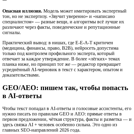
Опасная иллюзия.
Модель может имитировать экспертный
тон, но не экспертизу. «Звучит уверенно» и «написано
специалистом» — разные вещи, и алгоритмы всё лучше их
различают через факты, поведенческие и репутационные
сигналы.
Практический вывод: в нишах, где E-E-A-T критичен
(медицина, финансы, право, B2B), нейросеть допустима
только под контролем профильного эксперта, который
отвечает за каждое утверждение. В более «лёгких» темах
планка ниже, но принцип тот же — редактор превращает
усреднённый AI-черновик в текст с характером, опытом и
доказательствами.
GEO/AEO: пишем так, чтобы попасть
в AI-ответы
Чтобы текст попадал в AI-ответы и голосовые ассистенты, его
нужно писать по правилам GEO и AEO: прямые ответы в
первом предложении, чёткая структура, факты и разметка — и
здесь связка AI + человек особенно сильна. Это одно из
главных SEO-направлений 2026 года.