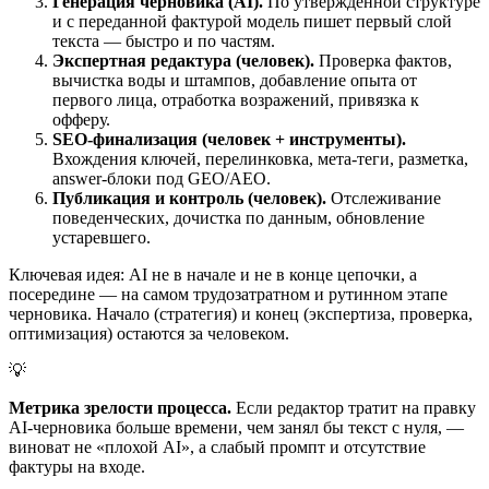
Генерация черновика (AI).
По утверждённой структуре
и с переданной фактурой модель пишет первый слой
текста — быстро и по частям.
Экспертная редактура (человек).
Проверка фактов,
вычистка воды и штампов, добавление опыта от
первого лица, отработка возражений, привязка к
офферу.
SEO-финализация (человек + инструменты).
Вхождения ключей, перелинковка, мета-теги, разметка,
answer-блоки под GEO/AEO.
Публикация и контроль (человек).
Отслеживание
поведенческих, дочистка по данным, обновление
устаревшего.
Ключевая идея: AI не в начале и не в конце цепочки, а
посередине — на самом трудозатратном и рутинном этапе
черновика. Начало (стратегия) и конец (экспертиза, проверка,
оптимизация) остаются за человеком.
💡
Метрика зрелости процесса.
Если редактор тратит на правку
AI-черновика больше времени, чем занял бы текст с нуля, —
виноват не «плохой AI», а слабый промпт и отсутствие
фактуры на входе.