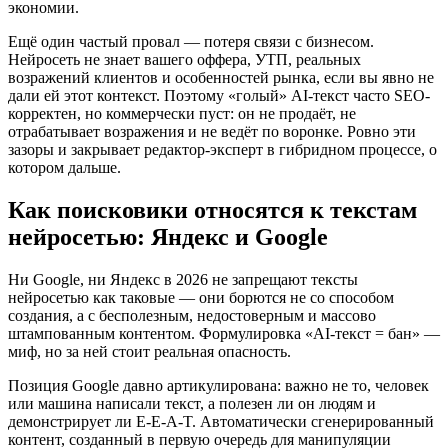
экономии.
Ещё один частый провал — потеря связи с бизнесом.
Нейросеть не знает вашего оффера, УТП, реальных
возражений клиентов и особенностей рынка, если вы явно не
дали ей этот контекст. Поэтому «голый» AI-текст часто SEO-
корректен, но коммерчески пуст: он не продаёт, не
отрабатывает возражения и не ведёт по воронке. Ровно эти
зазоры и закрывает редактор-эксперт в гибридном процессе, о
котором дальше.
Как поисковики относятся к текстам
нейросетью: Яндекс и Google
Ни Google, ни Яндекс в 2026 не запрещают тексты
нейросетью как таковые — они борются не со способом
создания, а с бесполезным, недостоверным и массово
штампованным контентом. Формулировка «AI-текст = бан» —
миф, но за ней стоит реальная опасность.
Позиция Google давно артикулирована: важно не то, человек
или машина написали текст, а полезен ли он людям и
демонстрирует ли E-E-A-T. Автоматически сгенерированный
контент, созданный в первую очередь для манипуляции