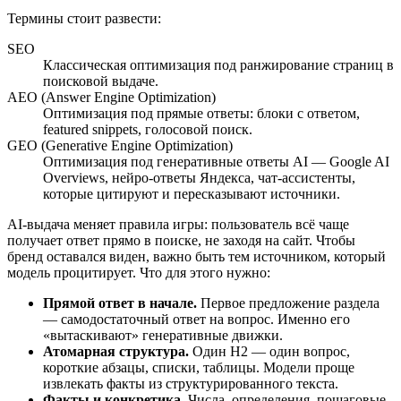
Термины стоит развести:
SEO
Классическая оптимизация под ранжирование страниц в
поисковой выдаче.
AEO (Answer Engine Optimization)
Оптимизация под прямые ответы: блоки с ответом,
featured snippets, голосовой поиск.
GEO (Generative Engine Optimization)
Оптимизация под генеративные ответы AI — Google AI
Overviews, нейро-ответы Яндекса, чат-ассистенты,
которые цитируют и пересказывают источники.
AI-выдача меняет правила игры: пользователь всё чаще
получает ответ прямо в поиске, не заходя на сайт. Чтобы
бренд оставался виден, важно быть тем источником, который
модель процитирует. Что для этого нужно:
Прямой ответ в начале.
Первое предложение раздела
— самодостаточный ответ на вопрос. Именно его
«вытаскивают» генеративные движки.
Атомарная структура.
Один H2 — один вопрос,
короткие абзацы, списки, таблицы. Модели проще
извлекать факты из структурированного текста.
Факты и конкретика.
Числа, определения, пошаговые