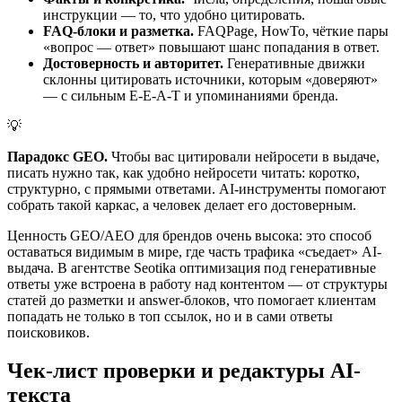
инструкции — то, что удобно цитировать.
FAQ-блоки и разметка.
FAQPage, HowTo, чёткие пары
«вопрос — ответ» повышают шанс попадания в ответ.
Достоверность и авторитет.
Генеративные движки
склонны цитировать источники, которым «доверяют»
— с сильным E-E-A-T и упоминаниями бренда.
💡
Парадокс GEO.
Чтобы вас цитировали нейросети в выдаче,
писать нужно так, как удобно нейросети читать: коротко,
структурно, с прямыми ответами. AI-инструменты помогают
собрать такой каркас, а человек делает его достоверным.
Ценность GEO/AEO для брендов очень высока: это способ
оставаться видимым в мире, где часть трафика «съедает» AI-
выдача. В агентстве Seotika оптимизация под генеративные
ответы уже встроена в работу над контентом — от структуры
статей до разметки и answer-блоков, что помогает клиентам
попадать не только в топ ссылок, но и в сами ответы
поисковиков.
Чек-лист проверки и редактуры AI-
текста