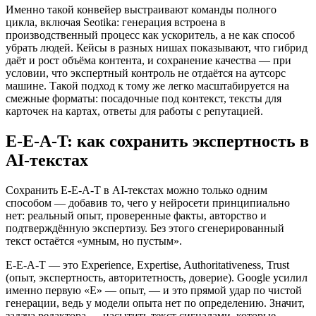
Именно такой конвейер выстраивают команды полного
цикла, включая Seotika: генерация встроена в
производственный процесс как ускоритель, а не как способ
убрать людей. Кейсы в разных нишах показывают, что гибрид
даёт и рост объёма контента, и сохранение качества — при
условии, что экспертный контроль не отдаётся на аутсорс
машине. Такой подход к тому же легко масштабируется на
смежные форматы: посадочные под контекст, тексты для
карточек на картах, ответы для работы с репутацией.
E-E-A-T: как сохранить экспертность в
AI-текстах
Сохранить E-E-A-T в AI-текстах можно только одним
способом — добавив то, чего у нейросети принципиально
нет: реальный опыт, проверенные факты, авторство и
подтверждённую экспертизу. Без этого сгенерированный
текст остаётся «умным, но пустым».
E-E-A-T — это Experience, Expertise, Authoritativeness, Trust
(опыт, экспертность, авторитетность, доверие). Google усилил
именно первую «E» — опыт, — и это прямой удар по чистой
генерации, ведь у модели опыта нет по определению. Значит,
задача редактора — насытить текст сигналами, которые