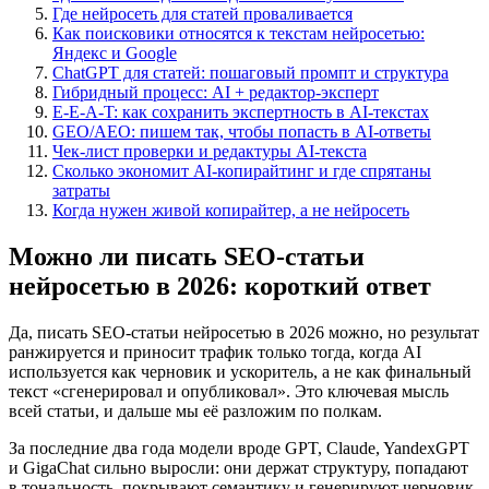
Где нейросеть для статей проваливается
Как поисковики относятся к текстам нейросетью:
Яндекс и Google
ChatGPT для статей: пошаговый промпт и структура
Гибридный процесс: AI + редактор-эксперт
E-E-A-T: как сохранить экспертность в AI-текстах
GEO/AEO: пишем так, чтобы попасть в AI-ответы
Чек-лист проверки и редактуры AI-текста
Сколько экономит AI-копирайтинг и где спрятаны
затраты
Когда нужен живой копирайтер, а не нейросеть
Можно ли писать SEO-статьи
нейросетью в 2026: короткий ответ
Да, писать SEO-статьи нейросетью в 2026 можно, но результат
ранжируется и приносит трафик только тогда, когда AI
используется как черновик и ускоритель, а не как финальный
текст «сгенерировал и опубликовал». Это ключевая мысль
всей статьи, и дальше мы её разложим по полкам.
За последние два года модели вроде GPT, Claude, YandexGPT
и GigaChat сильно выросли: они держат структуру, попадают
в тональность, покрывают семантику и генерируют черновик