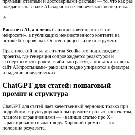
прямыми ответами и достоверными фактами — то, что как раз
рождается на стыке AI-скорости и человеческой экспертизы.
⚠️
Риск не в AI, а в лени.
Санкции ловят не «текст от
нейросети», а публикацию некачественного контента на
потоке без проверки. Опасен процесс, а не инструмент.
Практический опыт агентства Seotika это подтверждает:
проекты, где генерация сопровождается редактурой и
экспертным контролем, стабильно растут, а попытки «залить
сайт AI-простынями» рано или поздно упираются в фильтры
и падение поведенческих.
ChatGPT для статей: пошаговый
промпт и структура
ChatGPT для статей даёт качественный черновик только при
подробном, структурированном промпте с ролью, контекстом,
планом и ограничениями — «напиши статью про X»
гарантированно выдаст воду. Хороший промпт — это
половина результата.