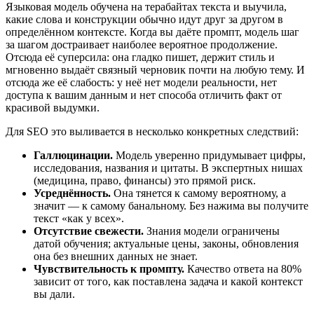
Языковая модель обучена на терабайтах текста и выучила,
какие слова и конструкции обычно идут друг за другом в
определённом контексте. Когда вы даёте промпт, модель шаг
за шагом достраивает наиболее вероятное продолжение.
Отсюда её суперсила: она гладко пишет, держит стиль и
мгновенно выдаёт связный черновик почти на любую тему. И
отсюда же её слабость: у неё нет модели реальности, нет
доступа к вашим данным и нет способа отличить факт от
красивой выдумки.
Для SEO это выливается в несколько конкретных следствий:
Галлюцинации.
Модель уверенно придумывает цифры,
исследования, названия и цитаты. В экспертных нишах
(медицина, право, финансы) это прямой риск.
Усреднённость.
Она тянется к самому вероятному, а
значит — к самому банальному. Без нажима вы получите
текст «как у всех».
Отсутствие свежести.
Знания модели ограничены
датой обучения; актуальные цены, законы, обновления
она без внешних данных не знает.
Чувствительность к промпту.
Качество ответа на 80%
зависит от того, как поставлена задача и какой контекст
вы дали.