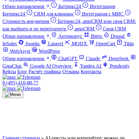
Обзор направления
Битрикс24
Интеграция
Битрикс24
CRM для клиники
Интеграция с МИС
Стоимость внедрения
Битрикс24, amoCRM или своя CRM:
как выбрать и не переплатить
amoCRM
Своя CRM
Обзор направления
Антивирус
Bitrix
Drupal
InSales
Joomla
Laravel
MODX
OpenCart
Tilda
WebAsyst
WordPress
Обзор направления
ChatGPT
Claude
DeepSeek
GigaChat
Google AI Overview
Yandex AI
Perplexity
Кейсы
Блог
Расчёт трафика
Отзывы
Контакты
8 (495) 410-88-77
Главная страница
»
AI-тексты или копирайтер: можно ли