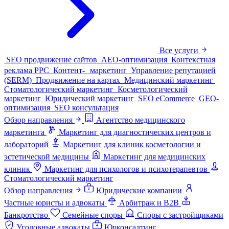
Все услуги
SEO продвижение сайтов
AEO-оптимизация
Контекстная
реклама PPC
Контент- маркетинг
Управление репутацией
(SERM)
Продвижение на картах
Медицинский маркетинг
Стоматологический маркетинг
Косметологический
маркетинг
Юридический маркетинг
SEO eCommerce
GEO-
оптимизация
SEO консультация
Обзор направления
Агентство медицинского
маркетинга
Маркетинг для диагностических центров и
лабораторий
Маркетинг для клиник косметологии и
эстетической медицины
Маркетинг для медицинских
клиник
Маркетинг для психологов и психотерапевтов
Стоматологический маркетинг
Обзор направления
Юридические компании
Частные юристы и адвокаты
Арбитраж и B2B
Банкротство
Семейные споры
Споры с застройщиками
Уголовные адвокаты
Юрконсалтинг