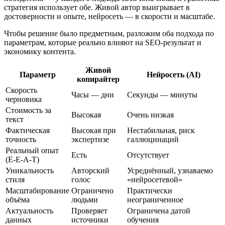
стратегия использует обе. Живой автор выигрывает в
достоверности и опыте, нейросеть — в скорости и масштабе.
Чтобы решение было предметным, разложим оба подхода по
параметрам, которые реально влияют на SEO-результат и
экономику контента.
Живой
Параметр
Нейросеть (AI)
копирайтер
Скорость
Часы — дни
Секунды — минуты
черновика
Стоимость за
Высокая
Очень низкая
текст
Фактическая
Высокая при
Нестабильная, риск
точность
экспертизе
галлюцинаций
Реальный опыт
Есть
Отсутствует
(E-E-A-T)
Уникальность
Авторский
Усреднённый, узнаваемо
стиля
голос
«нейросетевой»
Масштабирование
Ограничено
Практически
объёма
людьми
неограниченное
Актуальность
Проверяет
Ограничена датой
данных
источники
обучения