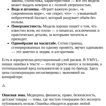
законы, статистика, характеристики — всё это модель
может выдать неверно и с полной уверенностью.
Вода и штампы.
«Играет важную роль», «в
современном мире», «не секрет, что» — узнаваемый
нейросетевой балласт, который раздувает объём без
пользы.
Поверхностность.
Модель хорошо пишет о том, что
известно всем, но плохо — о нюансах, исключениях и
практических деталях, за которыми читатель и
приходит.
Однообразие на масштабе.
Сотня страниц,
сгенерированных по одному промпту, звучит одинаково
— это заметно и людям, и алгоритмам.
Есть и юридически-репутационный слой рисков. В YMYL-
нишах ошибка в тексте — это не просто минус к позициям, а
потенциальный вред пользователю и удар по бренду. Здесь
цена галлюцинации несоизмерима с экономией на
копирайтере.
⚠️
Опасная зона.
Медицина, финансы, право, безопасность,
детские товары — темы, где чистую генерацию без эксперта
публиковать нельзя. Ошибка обходится дороже любой