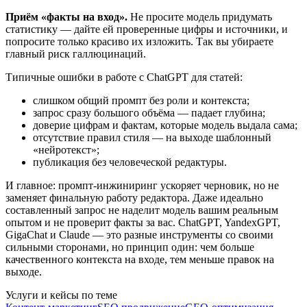
Приём «факты на вход».
Не просите модель придумать
статистику — дайте ей проверенные цифры и источники, и
попросите только красиво их изложить. Так вы убираете
главный риск галлюцинаций.
Типичные ошибки в работе с ChatGPT для статей:
слишком общий промпт без роли и контекста;
запрос сразу большого объёма — падает глубина;
доверие цифрам и фактам, которые модель выдала сама;
отсутствие правил стиля — на выходе шаблонный
«нейротекст»;
публикация без человеческой редактуры.
И главное: промпт-инжиниринг ускоряет черновик, но не
заменяет финальную работу редактора. Даже идеально
составленный запрос не наделит модель вашим реальным
опытом и не проверит факты за вас. ChatGPT, YandexGPT,
GigaChat и Claude — это разные инструменты со своими
сильными сторонами, но принцип один: чем больше
качественного контекста на входе, тем меньше правок на
выходе.
Услуги и кейсы по теме