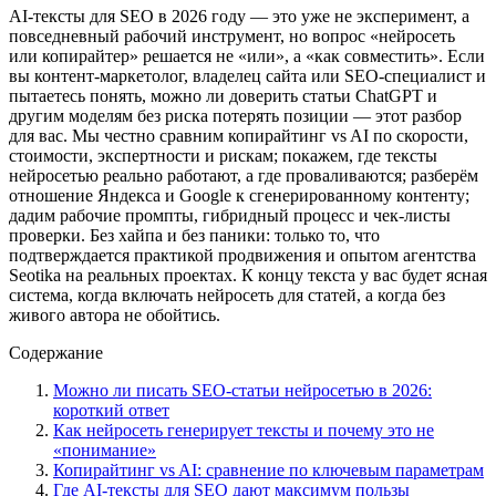
AI-тексты для SEO в 2026 году — это уже не эксперимент, а
повседневный рабочий инструмент, но вопрос «нейросеть
или копирайтер» решается не «или», а «как совместить». Если
вы контент-маркетолог, владелец сайта или SEO-специалист и
пытаетесь понять, можно ли доверить статьи ChatGPT и
другим моделям без риска потерять позиции — этот разбор
для вас. Мы честно сравним копирайтинг vs AI по скорости,
стоимости, экспертности и рискам; покажем, где тексты
нейросетью реально работают, а где проваливаются; разберём
отношение Яндекса и Google к сгенерированному контенту;
дадим рабочие промпты, гибридный процесс и чек-листы
проверки. Без хайпа и без паники: только то, что
подтверждается практикой продвижения и опытом агентства
Seotika на реальных проектах. К концу текста у вас будет ясная
система, когда включать нейросеть для статей, а когда без
живого автора не обойтись.
Содержание
Можно ли писать SEO-статьи нейросетью в 2026:
короткий ответ
Как нейросеть генерирует тексты и почему это не
«понимание»
Копирайтинг vs AI: сравнение по ключевым параметрам
Где AI-тексты для SEO дают максимум пользы