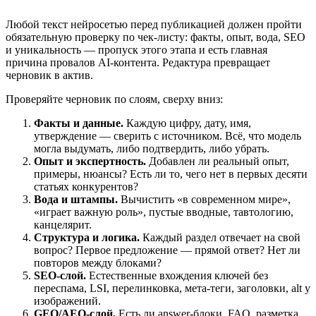
Любой текст нейросетью перед публикацией должен пройти
обязательную проверку по чек-листу: факты, опыт, вода, SEO
и уникальность — пропуск этого этапа и есть главная
причина провалов AI-контента. Редактура превращает
черновик в актив.
Проверяйте черновик по слоям, сверху вниз:
Факты и данные.
Каждую цифру, дату, имя,
утверждение — сверить с источником. Всё, что модель
могла выдумать, либо подтвердить, либо убрать.
Опыт и экспертность.
Добавлен ли реальный опыт,
примеры, нюансы? Есть ли то, чего нет в первых десяти
статьях конкурентов?
Вода и штампы.
Вычистить «в современном мире»,
«играет важную роль», пустые вводные, тавтологию,
канцелярит.
Структура и логика.
Каждый раздел отвечает на свой
вопрос? Первое предложение — прямой ответ? Нет ли
повторов между блоками?
SEO-слой.
Естественные вхождения ключей без
переспама, LSI, перелинковка, мета-теги, заголовки, alt у
изображений.
GEO/AEO-слой.
Есть ли answer-блоки, FAQ, разметка,