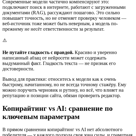
Современные модели частично компенсируют это:
подключают поиск в интернете, работают с загруженными
документами (RAG), рассуждают пошагово. Это сильно
повышает точность, но не отменяет проверку человеком —
веб-источник тоже может быть неверным, а модель по-
прежнему не несёт ответственности за результат.
⚠️
Не путайте гладкость с правдой.
Красиво и уверенно
написанный абзац от нейросети может содержать
выдуманный факт. Гладкость текста — не признак его
достоверности.
Вывод для практики: относитесь к модели как к очень
быстрому, начитанному, но не всегда точному стажёру. Ему
можно поручить черновик и рутину, но всё, что влияет на
репутацию и позиции сайта, обязан проверить редактор.
Копирайтинг vs AI: сравнение по
ключевым параметрам
В прямом сравнении копирайтинг vs AI нет абсолютного
победителя — у каждого подхода своя зона силы, и грамотная