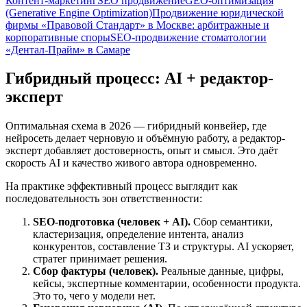
Контент-маркетинг
SEO продвижение
GEO-оптимизация
(Generative Engine Optimization)
Продвижение юридической
фирмы «Правовой Стандарт» в Москве: арбитражные и
корпоративные споры
SEO-продвижение стоматологии
«Дентал-Прайм» в Самаре
Гибридный процесс: AI + редактор-
эксперт
Оптимальная схема в 2026 — гибридный конвейер, где
нейросеть делает черновую и объёмную работу, а редактор-
эксперт добавляет достоверность, опыт и смысл. Это даёт
скорость AI и качество живого автора одновременно.
На практике эффективный процесс выглядит как
последовательность зон ответственности:
SEO-подготовка (человек + AI).
Сбор семантики,
кластеризация, определение интента, анализ
конкурентов, составление ТЗ и структуры. AI ускоряет,
стратег принимает решения.
Сбор фактуры (человек).
Реальные данные, цифры,
кейсы, экспертные комментарии, особенности продукта.
Это то, чего у модели нет.