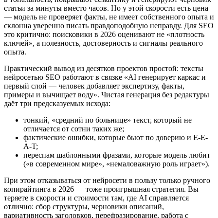
статьи за минуты вместо часов. Но у этой скорости есть цена
— модель не проверяет факты, не имеет собственного опыта и
склонна уверенно писать правдоподобную неправду. Для SEO
это критично: поисковики в 2026 оценивают не «плотность
ключей», а полезность, достоверность и сигналы реального
опыта.
Практический вывод из десятков проектов простой: тексты
нейросетью SEO работают в связке «AI генерирует каркас и
первый слой — человек добавляет экспертизу, факты,
примеры и вычищает воду». Чистая генерация без редактуры
даёт три предсказуемых исхода:
тонкий, «средний по больнице» текст, который не
отличается от сотни таких же;
фактические ошибки, которые бьют по доверию и E-E-
A-T;
переспам шаблонными фразами, которые модель любит
(«в современном мире», «немаловажную роль играет»).
При этом отказываться от нейросети в пользу только ручного
копирайтинга в 2026 — тоже проигрышная стратегия. Вы
теряете в скорости и стоимости там, где AI справляется
отлично: сбор структуры, черновики описаний,
вариативность заголовков, перефразирование, работа с