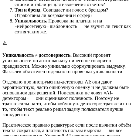
списки и таблицы для извлечения ответов?
Тон и бренд.
Совпадает ли голос с брендом?
Отработаны ли возражения и оффер?
Уникальность.
Проверка на плагиат и на
«нейросетевую» шаблонность — не звучит ли текст как
сотня таких же.
⚠️
Уникальность ≠ достоверность.
Высокий процент
уникальности по антиплагиату ничего не говорит о
правдивости. Можно уникально сформулировать выдумку.
Факт-чек обязателен отдельно от проверки уникальности.
Отдельно про инструменты-детекторы AI: они дают
вероятностную, часто ошибочную оценку и не должны быть
основанием для решений. Поисковики не ловят «AI-
детектором» — они оценивают полезность. Поэтому не
тратьте силы на то, чтобы «обмануть детектор»; тратьте их на
то, чтобы текст реально решал задачу пользователя лучше
конкурентов.
Практическое правило редактуры: если после вычитки объём
текста сократился, а плотность пользы выросла — вы всё
сделали правильно. Хороший AI-черновик почти всегда