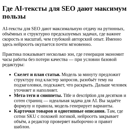
Где AI-тексты для SEO дают максимум
пользы
AI-тексты для SEO дают максимальную отдачу на рутинных,
объёмных и структурно предсказуемых задачах, где важнее
скорость и масштаб, чем глубокий авторский опыт. Именно
здесь нейросеть окупается почти мгновенно.
Практика показывает несколько зон, где генерация экономит
часы работы без потери качества — при условии базовой
редактуры:
Скелет и план статьи.
Модель за минуту предложит
структуру под кластер запросов, разобьёт тему на
подзаголовки, подскажет, что раскрыть. Дальше человек
уточняет и наполняет.
Мета-теги и сниппеты.
Title и description для десятков и
сотен страниц — идеальная задача для AI. Вы задаёте
формулу и правила, модель генерирует варианты.
Карточки товаров и однотипные описания.
Там, где
сотни SKU с похожей логикой, нейросеть закрывает
объём, а редактор проверяет выборочно и правит
шаблон.