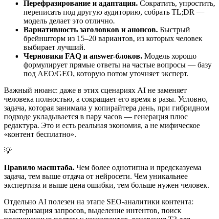
Перефразирование и адаптация.
Сократить, упростить,
переписать под другую аудиторию, собрать TL;DR —
модель делает это отлично.
Вариативность заголовков и анонсов.
Быстрый
брейншторм из 15–20 вариантов, из которых человек
выбирает лучший.
Черновики FAQ и answer-блоков.
Модель хорошо
формулирует прямые ответы на частые вопросы — базу
под AEO/GEO, которую потом уточняет эксперт.
Важный нюанс: даже в этих сценариях AI не заменяет
человека полностью, а сокращает его время в разы. Условно,
задача, которая занимала у копирайтера день, при гибридном
подходе укладывается в пару часов — генерация плюс
редактура. Это и есть реальная экономия, а не мифическое
«контент бесплатно».
💡
Правило масштаба.
Чем более однотипна и предсказуема
задача, тем выше отдача от нейросети. Чем уникальнее
экспертиза и выше цена ошибки, тем больше нужен человек.
Отдельно AI полезен на этапе SEO-аналитики контента:
кластеризация запросов, выделение интентов, поиск