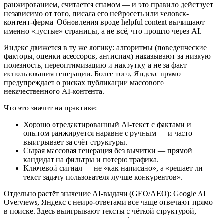
ранжированием, считается спамом — и это правило действует
независимо от того, писала его нейросеть или человек-
контент-ферма. Обновления вроде helpful content вычищают
именно «пустые» страницы, а не всё, что прошло через AI.
Яндекс движется в ту же логику: алгоритмы (поведенческие
факторы, оценки асессоров, антиспам) наказывают за низкую
полезность, переоптимизацию и накрутку, а не за факт
использования генерации. Более того, Яндекс прямо
предупреждает о рисках публикации массового
некачественного AI-контента.
Что это значит на практике:
Хорошо отредактированный AI-текст с фактами и
опытом ранжируется наравне с ручным — и часто
выигрывает за счёт структуры.
Сырая массовая генерация без вычитки — прямой
кандидат на фильтры и потерю трафика.
Ключевой сигнал — не «как написано», а «решает ли
текст задачу пользователя лучше конкурентов».
Отдельно растёт значение AI-выдачи (GEO/AEO): Google AI
Overviews, Яндекс с нейро-ответами всё чаще отвечают прямо
в поиске. Здесь выигрывают тексты с чёткой структурой,