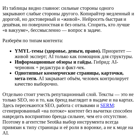
Из таблицы видно главное: сильные стороны одного
закрывают слабые стороны другого. Копирайтер медленный и
дорогой, но достоверный и «живой». Нейросеть быстрая и
дешёвая, но поверхностная и без опыта. Спорить, кто лучше
«в вакууме», бессмысленно — вопрос в задаче.
Разберём по типам контента:
YMYL-темы (здоровье, деньги, право).
Приоритет —
живой эксперт; AI только как помощник для структуры.
Информационные обзоры и гайды.
Гибрид: AI-
черновик + редактура и факт-чек.
Однотипные коммерческие страницы, карточки,
мета-теги.
AI закрывает объём, человек контролирует
качество выборочно.
Отдельно стоит учесть репутационный слой. Тексты — это не
только SEO, но и то, как бренд выглядит в выдаче и на картах.
Здесь пересекаются SEO, работа с отзывами и
SERM
:
сгенерированный «на потоке» контент без вычитки способен
навредить восприятию бренда сильнее, чем его отсутствие.
Поэтому в агентстве Seotika выбор инструмента всегда
привязан к типу страницы и её роли в воронке, а не к моде на
AI.