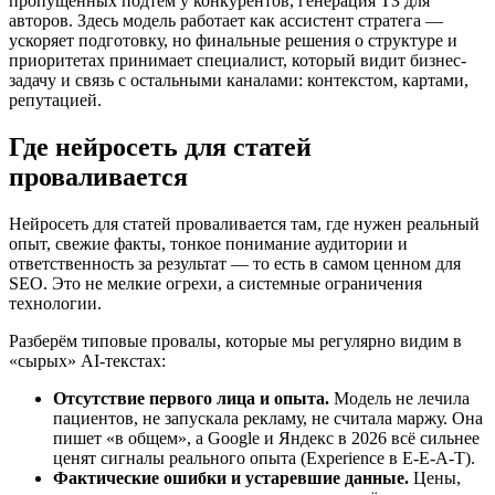
пропущенных подтем у конкурентов, генерация ТЗ для
авторов. Здесь модель работает как ассистент стратега —
ускоряет подготовку, но финальные решения о структуре и
приоритетах принимает специалист, который видит бизнес-
задачу и связь с остальными каналами: контекстом, картами,
репутацией.
Где нейросеть для статей
проваливается
Нейросеть для статей проваливается там, где нужен реальный
опыт, свежие факты, тонкое понимание аудитории и
ответственность за результат — то есть в самом ценном для
SEO. Это не мелкие огрехи, а системные ограничения
технологии.
Разберём типовые провалы, которые мы регулярно видим в
«сырых» AI-текстах:
Отсутствие первого лица и опыта.
Модель не лечила
пациентов, не запускала рекламу, не считала маржу. Она
пишет «в общем», а Google и Яндекс в 2026 всё сильнее
ценят сигналы реального опыта (Experience в E-E-A-T).
Фактические ошибки и устаревшие данные.
Цены,