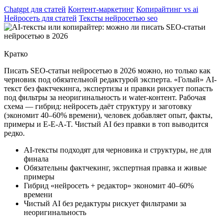
Chatgpt для статей
Контент-маркетинг
Копирайтинг vs ai
Нейросеть для статей
Тексты нейросетью seo
Кратко
Писать SEO-статьи нейросетью в 2026 можно, но только как
черновик под обязательной редактурой эксперта. «Голый» AI-
текст без фактчекинга, экспертизы и правки рискует попасть
под фильтры за неоригинальность и water-контент. Рабочая
схема — гибрид: нейросеть даёт структуру и заготовку
(экономит 40–60% времени), человек добавляет опыт, факты,
примеры и E-E-A-T. Чистый AI без правки в топ выводится
редко.
AI-тексты подходят для черновика и структуры, не для
финала
Обязательны фактчекинг, экспертная правка и живые
примеры
Гибрид «нейросеть + редактор» экономит 40–60%
времени
Чистый AI без редактуры рискует фильтрами за
неоригинальность