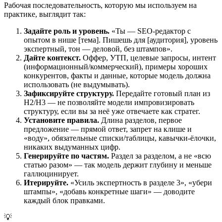
Рабочая последовательность, которую мы используем на
практике, выглядит так:
Задайте роль и уровень.
«Ты — SEO-редактор с
опытом в нише [тема]. Пишешь для [аудитория], уровень
экспертный, тон — деловой, без штампов».
Дайте контекст.
Оффер, УТП, целевые запросы, интент
(информационный/коммерческий), примеры хороших
конкурентов, факты и данные, которые модель должна
использовать (не выдумывать).
Зафиксируйте структуру.
Передайте готовый план из
H2/H3 — не позволяйте модели импровизировать
структуру, если вы за неё уже отвечаете как стратег.
Установите правила.
Длина разделов, первое
предложение — прямой ответ, запрет на клише и
«воду», обязательные списки/таблицы, кавычки-ёлочки,
никаких выдуманных цифр.
Генерируйте по частям.
Раздел за разделом, а не «всю
статью разом» — так модель держит глубину и меньше
галлюцинирует.
Итерируйте.
«Усиль экспертность в разделе 3», «убери
штампы», «добавь конкретные шаги» — доводите
каждый блок правками.
💡