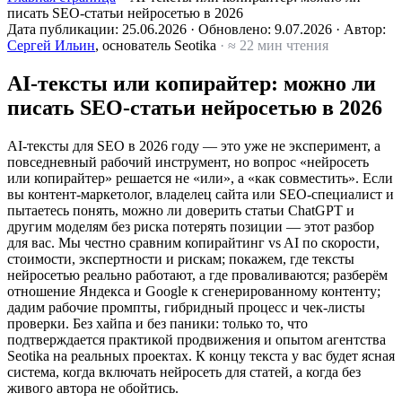
писать SEO-статьи нейросетью в 2026
Дата публикации:
25.06.2026
·
Обновлено:
9.07.2026
·
Автор:
Сергей Ильин
, основатель Seotika
· ≈ 22 мин чтения
AI-тексты или копирайтер: можно ли
писать SEO-статьи нейросетью в 2026
AI-тексты для SEO в 2026 году — это уже не эксперимент, а
повседневный рабочий инструмент, но вопрос «нейросеть
или копирайтер» решается не «или», а «как совместить». Если
вы контент-маркетолог, владелец сайта или SEO-специалист и
пытаетесь понять, можно ли доверить статьи ChatGPT и
другим моделям без риска потерять позиции — этот разбор
для вас. Мы честно сравним копирайтинг vs AI по скорости,
стоимости, экспертности и рискам; покажем, где тексты
нейросетью реально работают, а где проваливаются; разберём
отношение Яндекса и Google к сгенерированному контенту;
дадим рабочие промпты, гибридный процесс и чек-листы
проверки. Без хайпа и без паники: только то, что
подтверждается практикой продвижения и опытом агентства
Seotika на реальных проектах. К концу текста у вас будет ясная
система, когда включать нейросеть для статей, а когда без
живого автора не обойтись.